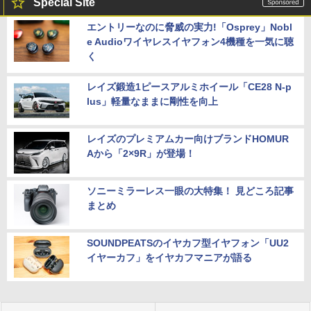
Special Site
エントリーなのに脅威の実力!「Osprey」Nobl
e Audioワイヤレスイヤフォン4機種を一気に聴
く
レイズ鍛造1ピースアルミホイール「CE28 N-p
lus」軽量なままに剛性を向上
レイズのプレミアムカー向けブランドHOMUR
Aから「2×9R」が登場！
ソニーミラーレス一眼の大特集！ 見どころ記事
まとめ
SOUNDPEATSのイヤカフ型イヤフォン「UU2
イヤーカフ」をイヤカフマニアが語る