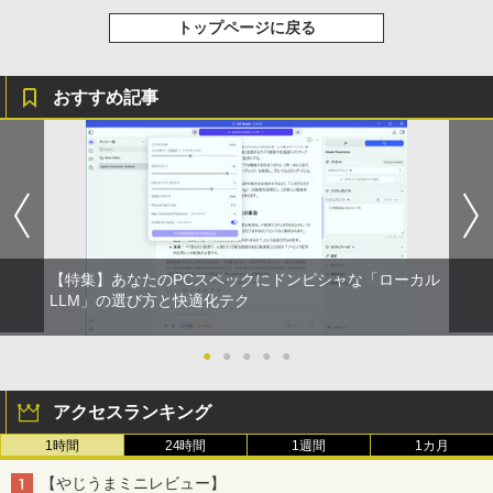
トップページに戻る
￥810
おすすめ記事
ONE PIECE モノクロ版 115 (ジャンプコミッ
クスDIGITAL)
￥594
【特集】あなたのPCスペックにドンピシャな「ローカル
LLM」の選び方と快適化テク
●
●
●
●
●
アクセスランキング
1時間
24時間
1週間
1カ月
【やじうまミニレビュー】