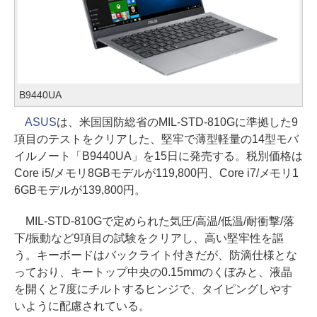
B9440UA
ASUS
は、米国国防総省のMIL-STD-810Gに準拠した9
項目のテストをクリアした、堅牢で薄型軽量の14型モバ
イルノート「B9440UA」を15日に発売する。税別価格は
Core i5/メモリ8GBモデルが119,800円、Core i7/メモリ1
6GBモデルが139,800円。
MIL-STD-810Gで定められた気圧/高温/低温/耐衝撃/落
下/振動など9項目の試験をクリアし、高い堅牢性を謳
う。キーボードはバックライト付きだが、防滴仕様とな
っており、キートップ中央の0.15mmのくぼみと、液晶
を開くと7度にチルトするヒンジで、タイピングしやす
いように配慮されている。