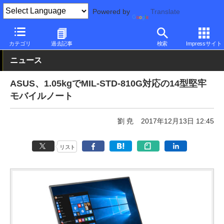
Powered by
Translate
PC Watch
パソコン/タブレット/スマートフォン
モバイルノート
カテゴリ
過去記事
検索
Impressサイト
ニュース
ASUS、1.05kgでMIL-STD-810G対応の14型堅牢
モバイルノート
劉 尭
2017年12月13日 12:45
リスト