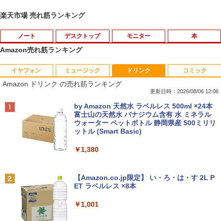
楽天市場 売れ筋ランキング
ノート
デスクトップ
モニター
本
Amazon売れ筋ランキング
イヤフォン
ミュージック
ドリンク
コミック
【中古・Aランク】富士通 ARROWS Tab
Windows10 Pro 64BIT HP EliteDesk 70
【お買い物マラソン 連動ポイントアッ
キングダム 80 （ヤングジャンプコミッ
1
1
1
1
Amazon ドリンク の売れ筋ランキング
Q7310 Aランク 第10世代 Core i5-10210
5 G2 SFF AMD PRO A4-8350B R5 4GB
プ】エレコム モニターアーム 専用 モニ
クス） [ 原 泰久 ]
U メモリ4GB SSD128GB 13.3型 フルHD
SSD 256GB DVD 中古パソコン デスクト
ターマウントホルダー VESA穴無しモニ
更新日時：2026/08/06 12:06
タッチパネル Windows11 Office 2019
ップ
ター用 アームなし ブラック ELECOM D
￥770
Anker Soundcore P40i オフホワイト
BRUCE WAYNE feat. Flo Milli, ATL Jacob
by Amazon 天然水 ラベルレス 500ml ×24本
純正キーボード・ペン付 整備済み品 送料
PA-DPK1327BK
[Explicit]
富士山の天然水 バナジウム含有 水 ミネラル
無料
￥12,800
ウォーター ペットボトル 静岡県産 500ミリリ
￥5,990
￥1,850
ットル (Smart Basic)
￥250
￥29,800
「こうして日本人だけが騙される」マス
2
￥1,380
コミが報じない「国際政治
【★最大100%ポイント】省スペース ミ
2
ニパソコン デル DELL OptiPlex 3050 M
サンワサプライ モニタアーム CR-LA301
2
Anker Soundcore P31i ブラック
BRUCE WAYNE feat. Flo Milli, ATL Jacob
新品 ノートパソコン office2019 付き Wi
icro 第6世代 Core i3 メモリ:4GB SSD:1
￥2,970
2
[Explicit]
【Amazon.co.jp限定】 い・ろ・は・す 2L P
ndows11 Pro オフィス搭載 14.1インチ
28GB USB 3.0 DisplayPort HDMI Wi-fi
￥1,960
ET ラベルレス ×8本
￥4,990
WEBカメラ内蔵 【到着後レビューでプレ
無線LAN 2画面同時出力可能 Windows1
￥250
ゼント！】 (平日15時までに決済確認が
0 Windows11 ミニデスクトップ ミニPC
￥1,001
取れたら即日出荷)
￥15,800
妹は知っている（8） 【電子限定特典つ
3