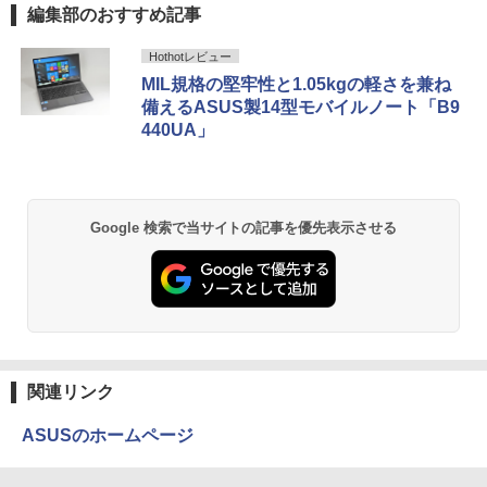
編集部のおすすめ記事
1T SSD】4C/8T 3.7GHz 64GB 16T拡張
良品 フルHD 13.3インチ TOSHIBA dyna
Windows11 Pro 8K/4K 3画面出力 LAN *
￥4,900
5
薬屋のひとりごと 17巻 (デジタル版ビッグガ
book G83HU Windows11 卓越性能 第1
2 WiFi5 Bluetooth5.0 Nucbox みにpc
Hothotレビュー
ンガンコミックス)
1世代Core i5-1135G7 16GB 爆速NVMe
Ryzen 5 N95/N97/N100/4300U/N150よ
MIL規格の堅牢性と1.05kgの軽さを兼ね
式256GB-SSD カメラ 無線Wi-Fi6 リカバ
り高性能
備えるASUS製14型モバイルノート「B9
￥770
リ Office付き Win11【中古ノートパソコ
ン 中古パソコン 中古PC】税込送料無料
440UA」
￥61,999
あす楽対応 即日発送（Windows10も対
応可能）
異世界居酒屋「のぶ」(22) (角川コミックス・
￥30,990
エース)
Google 検索で当サイトの記事を優先表示させる
￥832
HUNTER×HUNTER モノクロ版 39 (ジャンプ
コミックスDIGITAL)
￥572
関連リンク
ASUSのホームページ
スーパーの裏でヤニ吸うふたり 9巻 (デジタル
版ビッグガンガンコミックス)