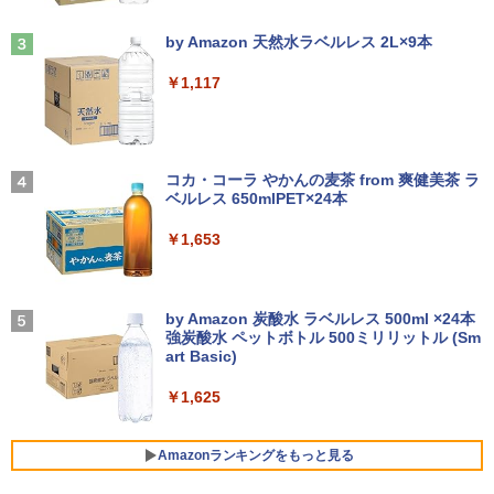
￥29,800
き】 【電子書籍】[ 雁木万里 ]
Anker Soundcore Liberty 5 ミッドナイトブ
On My Road (Stadium ver.)
Dell E1715S/17型パソコンPC モニター
3
ラック
by Amazon 天然水ラベルレス 2L×9本
薄型小型LED液晶モニタ /1280x1024(VG
￥792
￥250
A,DP) SXGA HD/VESA準拠/非光沢/入力
中古パソコン HP ProDesk 400 G7 Small
3
￥14,990
端子D-sub(VGA)/DisplayPort【整備済
￥1,117
【今だけ】全品ポイント10倍 お買い物マ
【Core i3(3.6GHz)/8GB/500GB HDD/Wi
3
み中古品】
ラソン★8/4～8/11★中古パソコン ノー
n11Pro】 HP 当社3ヶ月間保証 イオシス
トPC hp ProBook 450 G7 Core i3 1011
0U メモリ16GB 中古SSD 2.5インチ500
￥6,980
盛土等防災マニュアルの解説 [ 盛土等防
￥18,800
4
GB Windows11 Pro 64bit【送料無料】
【2026年アップグレード版】AOKIMI ワイヤ
BUGS LIFE
災研究会 ]
【1年保証】
レスイヤホン bluetooth イヤホン V12 小型
コカ・コーラ やかんの麦茶 from 爽健美茶 ラ
軽量 ブルートゥースHi-Fi 最大36時間再生 ぶ
ベルレス 650mlPET×24本
￥250
￥20,900
るーとゅーす コードレス ENCノイズキャン
￥29,800
【選べる2色 コスパ抜群】モバイルモニ
中古パソコン | HP | ProOne 600 G5 All-i
4
4
セリング 自動ペアリング Type-C充電 マイク
￥1,653
ター 15.6インチ フルHD 100%sRGB 非
n-One | Windows11 | 一体型 | 一年保証
付き 防水 タッチ式音量調整 スポーツ/通勤/通
光沢IPS パネル Type-C対応 miniHDMI V
| 第9世代 | Core i3 9100T 3.1(～最大3.7)
学/WEB会議(ホワイト)
ESA対応 650g/889g 2色から選択可能 モ
GHz | MEM:8GB | SSD:256GB(NVMe) |
ニター サブディスプレイ テレワーク 在
ちいかわ タロット 22枚のオリジナル
【Windows11】【15.6型大画面】【コス
DVD-ROM | 無線LAN:なし | Webカメラ
On My Road (Stadium ver.)
5
4
￥1,964
宅勤務 UPERFECT
カード付き [ ナガノ ]
パ重視モデル】 TOSHIBA dynabook B5
内蔵 | フルHD | Win11Pro64Bit | ACアダ
by Amazon 炭酸水 ラベルレス 500ml ×24本
5 第8世代 Core i5 8250U/1.60GHz 16G
プター付属
強炭酸水 ペットボトル 500ミリリットル (Sm
￥250
B SSD256GB M.2 スーパーマルチ Wind
￥8,999
art Basic)
￥1,650
ows11 64bit WPSOffice 15.6インチ HD
Xiaomi シャオミ REDMI Buds 8 Lite ワイヤ
￥19,980
カメラ テンキー 無線LAN 中古パソコン
レスイヤホン Bluetooth 5.4 ノイズキャンセ
￥1,625
ノートパソコン PC Notebook
リング ANC 36時間再生
HumanCentric マウンティングブラケッ
5
￥30,500
ト インテルNUC対応 VESAモニターアー
￥2,980
【エントリーでポイント100％還元チャ
Amazonランキングをもっと見る
5
ム延長プレート NUCミニPCコンピュー
ンス】GMKtec G10 ミニPC【AMD Ryz
タ対応
en 5 3500U DDR4 16GB 512GB/256GB/