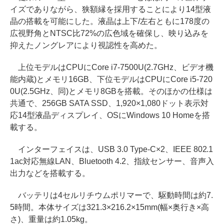
イズでありながら、狭額縁を採用することにより14型液
晶の搭載を可能にした。液晶は上下/左右ともに178度の
広視野角とNTSC比72%の広色域を確保し、映り込みを
抑えたノングレアにより視認性を高めた。
上位モデルはCPUにCore i7-7500U(2.7GHz、ビデオ機
能内蔵)とメモリ16GB、下位モデルはCPUにCore i5-720
0U(2.5GHz、同)とメモリ8GBを搭載。そのほかの仕様は
共通で、256GB SATA SSD、1,920×1,080ドット表示対
応14型液晶ディスプレイ、OSにWindows 10 Homeを搭
載する。
インターフェイスは、USB 3.0 Type-C×2、IEEE 802.1
1ac対応無線LAN、Bluetooth 4.2、指紋センサー、音声入
出力などを搭載する。
バッテリは4セルリチウムポリマーで、駆動時間は約7.
5時間。本体サイズは321.3×216.2×15mm(幅×奥行き×高
さ)、重量は約1.05kg。