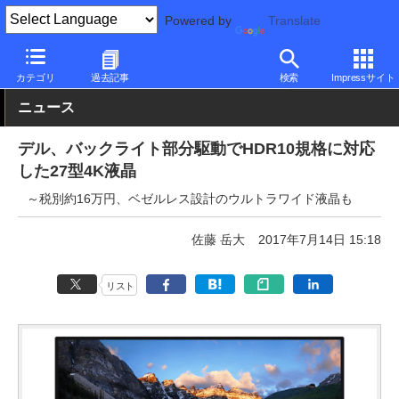
Powered by
Translate
PC Watch
半導体/周辺機器
モニター
Dell
カテゴリ
過去記事
検索
Impressサイト
ニュース
デル、バックライト部分駆動でHDR10規格に対応
した27型4K液晶
～税別約16万円、ベゼルレス設計のウルトラワイド液晶も
佐藤 岳大
2017年7月14日 15:18
リスト