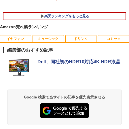
oft Office付き Windows11 Lenovo Thi
nkpad L580 中古ノートパソコン PC パ
ソコン 中古ノートPC 中古PC SSD1TB
楽天ランキングをもっと見る
メモリ16GB 中古パソコン レノボ
Amazon売れ筋ランキング
￥21,800
イヤフォン
ミュージック
ドリンク
コミック
NEC AS223WM 液晶モニター 21.5イン
宇宙兄弟（46） 【電子書籍】[ 小山宙哉
1
1
チワイド 白 ホワイト 1920×1080 （フル
]
編集部のおすすめ記事
HD）TN 白色LEDバックライト ミニ D-s
ub VGA HDMI ディスプレイ PS4 switch
￥1,131
Anker Soundcore P40i オフホワイト
BRUCE WAYNE feat. Flo Milli, ATL Jacob
【Amazon.co.jp限定】 い・ろ・は・す 2L P
薬屋のひとりごと 17巻 (デジタル版ビッグガ
対応 スイッチ 【中古】
Dell、同社初のHDR10対応4K HDR液晶
[Explicit]
ET ラベルレス ×8本
ンガンコミックス)
￥7,990
￥5,200
￥250
￥1,112
￥770
DVD付 学研まんが NEW日本の歴史
2
4大特典付き全14巻セット [ 大石 学 ]
中古モニター | 液晶ディスプレイ | PHILI
2
Anker Soundcore P31i ブラック
BRUCE WAYNE feat. Flo Milli, ATL Jacob
by Amazon 天然水 ラベルレス 500ml ×24本
異世界居酒屋「のぶ」(22) (角川コミックス・
Google 検索で当サイトの記事を優先表示させる
PS | 243V5QHABA/11 | 23.6インチワイ
￥21,560
[Explicit]
富士山の天然水 バナジウム含有 水 ミネラル
エース)
ド 1920×1080(フルHD) | LEDバックライ
ウォーター ペットボトル 静岡県産 500ミリリ
￥5,990
ト | スピーカー内蔵 | 3系統入力(VGA・D
ットル (Smart Basic)
￥250
￥832
VI-D・HDMI) | VGAケーブル・電源ケー
ブル付属【30日保証】
オレンジページ 2026 10/17号増刊＜グレ
3
￥1,380
ー＞ [雑誌]
￥5,980