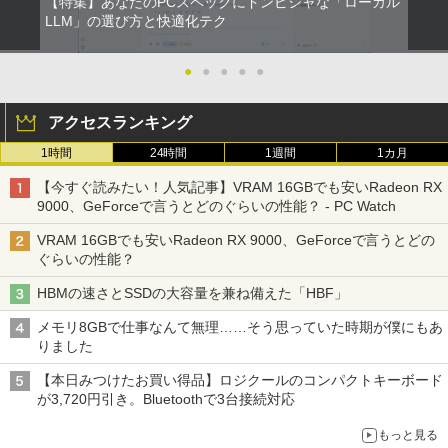
【特集】あなたのPCスペックにドンピシャな「ローカル
LLM」の選び方と快適化テク
【楽天1位!1,600円OFFクーポン 8/4 20:
5
00-8/11 01:59】Xiaomi Monitor A24i 20
26 ディスプレイ 1080P 23.8インチ 144
●
●
●
●
●
Hzリフレッシュレート sRGB99% 1670
万色 300nits ΔE＜1 低ブルーライト 大
画面 TÜV認証 目にやさしい 調整可能な
アクセスランキング
スタンド VESA
1時間
24時間
1週間
1カ月
￥12,580
【今すぐ読みたい！人気記事】VRAM 16GBでも安いRadeon RX
9000、GeForceで言うとどのぐらいの性能？ - PC Watch
VRAM 16GBでも安いRadeon RX 9000、GeForceで言うとどの
ぐらいの性能？
HBMの速さとSSDの大容量を兼ね備えた「HBF」
メモリ8GBで仕事なんて無理……そう思っていた時期が僕にもあ
りました
【本日みつけたお買い得品】ロジクールのコンパクトキーボード
が3,720円引き。Bluetoothで3台接続対応
もっと見る