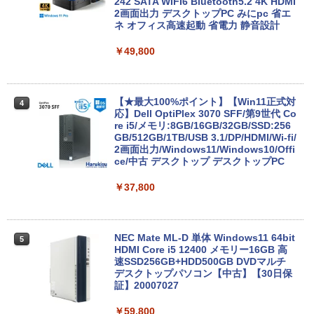
付き｜最新OS対応 第8世代｜最大180日
242 SATA WIFI6 Bluetooth5.2 4K HDMI
保証｜Core i3 第8世代｜中古ノートパソ
2画面出力 デスクトップPC みにpc 省エ
コン Windows11 office付き｜中古ノー
ネ オフィス高速起動 省電力 静音設計
トパソコン 15.6 テンキー付き｜ノートパ
ソコン Microsoft Office付き｜ノートパ
￥49,800
ソコンWindows11 第8世代
￥19,800
【★最大100%ポイント】【Win11正式対
4
応】Dell OptiPlex 3070 SFF/第9世代 Co
re i5/メモリ:8GB/16GB/32GB/SSD:256
【今だけ】全品ポイント10倍 お買い物マ
GB/512GB/1TB/USB 3.1/DP/HDMI/Wi-fi/
4
ラソン★8/4～8/11★中古パソコン ノー
2画面出力/Windows11/Windows10/Offi
トPC NEC VersaPro VX-4 PC-VKT16XZ
ce/中古 デスクトップ デスクトップPC
G4 Core i5 8250U メモリ8GB / 16GB 中
古SSD 2.5インチ128GB / 256GB / 512G
￥37,800
B Windows11 Pro 64bit【送料無料】
【1年保証】
￥17,800
NEC Mate ML-D 単体 Windows11 64bit
5
HDMI Core i5 12400 メモリー16GB 高
速SSD256GB+HDD500GB DVDマルチ
デスクトップパソコン【中古】【30日保
【1500円OFFクーポン】【テンキー&Wi
証】20007027
5
-Fi】ノートパソコン 15.6インチ SSD128
GB メモリ8GB Core i3 第8世代 Micros
￥59,800