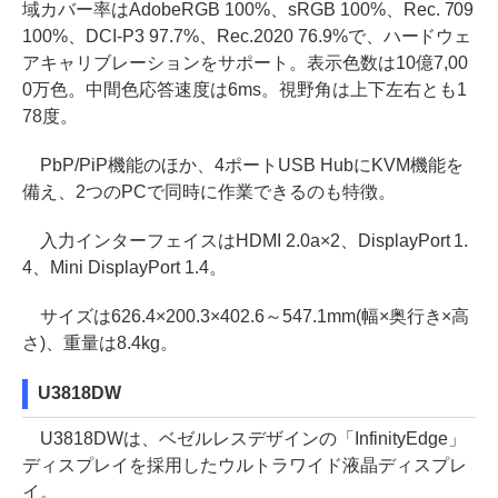
域カバー率はAdobeRGB 100%、sRGB 100%、Rec. 709
100%、DCI-P3 97.7%、Rec.2020 76.9%で、ハードウェ
アキャリブレーションをサポート。表示色数は10億7,00
0万色。中間色応答速度は6ms。視野角は上下左右とも1
78度。
PbP/PiP機能のほか、4ポートUSB HubにKVM機能を
備え、2つのPCで同時に作業できるのも特徴。
入力インターフェイスはHDMI 2.0a×2、DisplayPort 1.
4、Mini DisplayPort 1.4。
サイズは626.4×200.3×402.6～547.1mm(幅×奥行き×高
さ)、重量は8.4kg。
U3818DW
U3818DWは、ベゼルレスデザインの「InfinityEdge」
ディスプレイを採用したウルトラワイド液晶ディスプレ
イ。