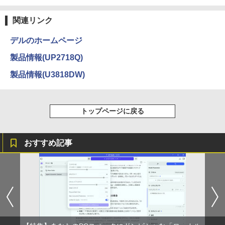
Anker Soundcore Liberty 5 ミッドナイトブ
見知らぬ糸
ONE PIECE モノクロ版 115 (ジャンプコミッ
￥1,689
ラック
クスDIGITAL)
by Amazon 炭酸水 ラベルレス 500ml ×24本
関連リンク
強炭酸水 ペットボトル 500ミリリットル (Sm
￥250
art Basic)
￥14,990
￥594
【ポイント最大28倍】 lenovo モニター
3
デルのホームページ
L22-4e 21.5インチ ワイド フルHD 1920
￥1,625
×1080 IPS 4ms 250nit リフレッシュレー
ハヤブサ消防団 森へつづく道 [ 池井戸 潤
4
製品情報(UP2718Q)
ト 100Hz HDMI VGA D-Sub チルト VES
]
A規格 67D5KAC6JP レノボ ディスプレ
【2026年アップグレード版】AOKIMI ワイヤ
On My Road (Stadium ver.)
HUNTER×HUNTER モノクロ版 39 (ジャンプ
製品情報(U3818DW)
イ 液晶モニター 【展示品特価】
レスイヤホン bluetooth イヤホン V12 小型
コミックスDIGITAL)
by Amazon 天然水ラベルレス 2L×9本
￥2,200
軽量 ブルートゥースHi-Fi 最大36時間再生 ぶ
￥250
るーとゅーす コードレス ENCノイズキャン
￥8,980
￥572
￥1,117
セリング 自動ペアリング Type-C充電 マイク
トップページに戻る
付き 防水 タッチ式音量調整 スポーツ/通勤/通
学/WEB会議(ホワイト)
角川まんが学習シリーズ 日本の歴史
5
【お買い物マラソ開催中！P最大31.5%還
On My Road (Stadium ver.)
スーパーの裏でヤニ吸うふたり 9巻 (デジタル
4
全16巻+別巻5冊定番セット [ 山本 博文
￥1,964
元】五年保証 白 モバイルモニター 15.6
版ビッグガンガンコミックス)
【Amazon.co.jp限定】 伊藤園 磨かれて、澄
]
おすすめ記事
インチ FHD 1920×1080 1080P Fast IPS
みきった日本の水 2L 8本 ラベルレス [ ケース
￥250
パネル PU保護カバー付き 非光沢 1200:1
] [ 水 ] [ ペットボトル ] [ 箱買い ] [ ストック
￥810
￥23,760
高コントラスト 超軽量 640g スピーカー
Xiaomi シャオミ REDMI Buds 8 Lite ワイヤ
] [ 水分補給 ]
内蔵 Type-C/HDMI 接続 PS5/Switch/PC/
レスイヤホン Bluetooth 5.4 ノイズキャンセ
スマホ対応 MFP156T1F
リング ANC 36時間再生
￥998
￥8,999
￥3,480