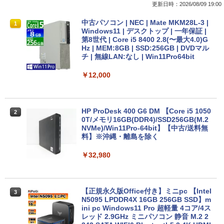
更新日時：2026/08/09 19:00
【ノートPC用】【あんしん3ヶ月に延長
中古パソコン | NEC | Mate MKM28L-3 |
1
1
保証】通常付属している30日の保証期間
Windows11 | デスクトップ | 一年保証 |
が3ヶ月に延長されます。【単品購入・併
第8世代 | Core i5 8400 2.8(〜最大4.0)G
用不可※レビューキャンペーンは除く /
Hz | MEM:8GB | SSD:256GB | DVDマル
ノートパソコン専用】
チ | 無線LAN:なし | Win11Pro64bit
￥1,000
￥12,000
【期間限定★新品無線マウス付】中古ノ
HP ProDesk 400 G6 DM 【Core i5 1050
2
2
ートパソコン Windows11 Office2019搭
0T/メモリ16GB(DDR4)/SSD256GB(M.2
載 15.6型 テンキー付き Celeron 第8世代
NVMe)/Win11Pro-64bit】【中古/送料無
Core i3 Core i5 メモリ4GB/16GB SSD1
料】※沖縄・離島を除く
28GB～1TB Webカメラ DVD 無線LAN
店長おまかせPC 初期設定済 送料無料
￥32,980
【中古】
￥9,999
【正規永久版Office付き】ミニpc 【Intel
3
N5095 LPDDR4X 16GB 256GB SSD】m
ini pc Windows11 Pro 超軽量 4コア/4ス
超得1,000円OFF｜新生活応援 豪華特典
レッド 2.9GHz ミニパソコン 静音 M.2 2
3