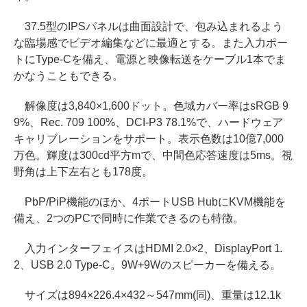
37.5型のIPSパネルは曲面設計で、包み込まれるよう
な臨場感でビデオ編集などに最適とする。また入力ポー
トにType-Cを備え、電源と映像転送をケーブル1本でま
かなうこともできる。
解像度は3,840×1,600ドット。色域カバー率はsRGB 9
9%、Rec. 709 100%、DCI-P3 78.1%で、ハードウェア
キャリブレーションをサポート。表示色数は10億7,000
万色。輝度は300cd平方mで、中間色応答速度は5ms。視
野角は上下左右とも178度。
PbP/PiP機能のほか、4ポートUSB HubにKVM機能を
備え、2つのPCで同時に作業できるのも特徴。
入力インターフェイスはHDMI 2.0×2、DisplayPort 1.
2、USB 2.0 Type-C。9W+9Wのスピーカーを備える。
サイズは894×226.4×432～547mm(同)、重量は12.1k