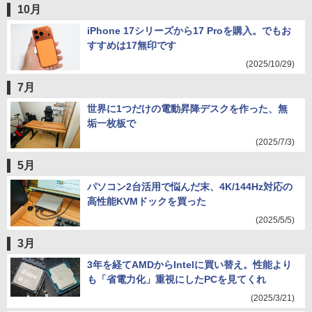
10月
iPhone 17シリーズから17 Proを購入。でもお
すすめは17無印です
(2025/10/29)
7月
世界に1つだけの電動昇降デスクを作った、無
垢一枚板で
(2025/7/3)
5月
パソコン2台活用で悩んだ末、4K/144Hz対応の
高性能KVMドックを買った
(2025/5/5)
3月
3年を経てAMDからIntelに買い替え。性能より
も「省電力化」重視にしたPCを見てくれ
(2025/3/21)