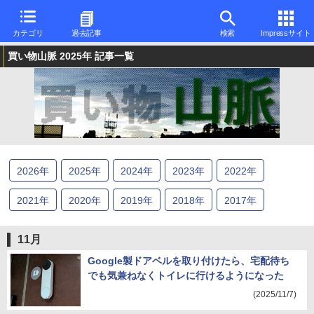
カテゴリ
過去記事
検索
Impressサイト
買い物山脈 2025年 記事一覧
2026
年
2025
年
2024
年
2023
年
2022
年
2021
年
2020
年
2019
年
2018
年
2017
年
2016
年
2015
年
2014
年
2013
年
2012
年
11月
2011
年
2010
年
2009
年
2008
年
2007
年
Google製ドアベルを取り付けたら、宅配待ち
でも気兼ねなくトイレに行けるようになった
2006
年
2005
年
2004
年
2003
年
2002
年
(2025/11/7)