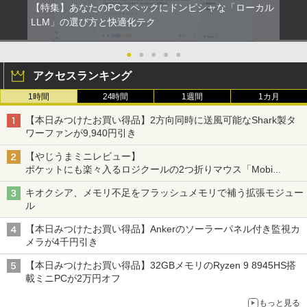
【特集】あなたのPCスペックにドンピシャな「ローカル
LLM」の選び方と快適化テク
●
●
●
●
●
アクセスランキング
1時間
24時間
1週間
1カ月
【本日みつけたお買い得品】2方向同時に送風可能なShark製タ
ワーファンが9,940円引き
【やじうまミニレビュー】
ポケットにも楽々入るロジクールの2つ折りマウス「Mobi
Fold」。その気になるギミックとは？
キオクシア、メモリ不足をフラッシュメモリで補う拡張モジュー
ル
【本日みつけたお買い得品】Ankerのソーラーパネル付き監視カ
メラが4千円引き
【本日みつけたお買い得品】32GBメモリのRyzen 9 8945HS搭
載ミニPCが2万円オフ
もっと見る