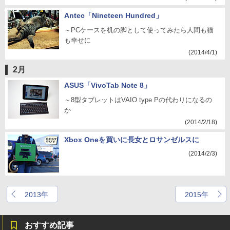
Antec「Nineteen Hundred」
～PCケースを机の脚として使ってみたら人間も猫
も幸せに
(2014/4/1)
2月
ASUS「VivoTab Note 8」
～8型タブレットはVAIO type Pの代わりになるの
か
(2014/2/18)
Xbox Oneを買いに長女とロサンゼルスに
(2014/2/3)
2013年
2015年
おすすめ記事