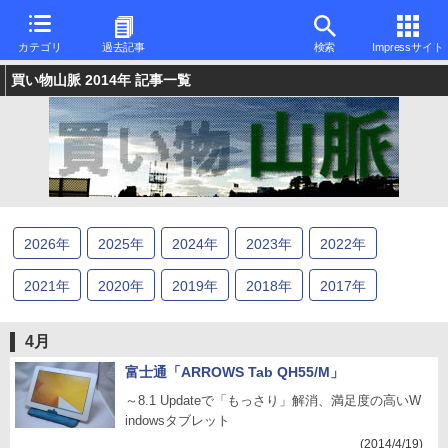
カテゴリ
過去記事
検索
Impressサイト
買い物山脈 2014年 記事一覧
2026
年
2025
年
2024
年
2023
年
2022
年
2021
年
2020
年
2019
年
2018
年
2017
年
2016
年
2015
年
2014
年
2013
年
2012
年
4月
2011
年
2010
年
2009
年
2008
年
2007
年
富士通「ARROWS Tab QH55/M」
～8.1 Updateで「もっさり」解消、満足度の高いW
2006
年
2005
年
2004
年
2003
年
2002
年
indowsタブレット
(2014/4/19)