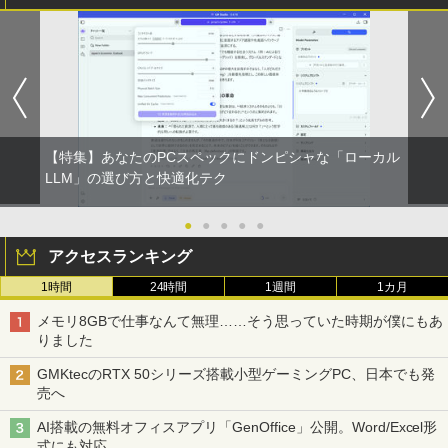
【特集】あなたのPCスペックにドンピシャな「ローカル
LLM」の選び方と快適化テク
●
●
●
●
●
アクセスランキング
1時間
24時間
1週間
1カ月
メモリ8GBで仕事なんて無理……そう思っていた時期が僕にもあ
りました
GMKtecのRTX 50シリーズ搭載小型ゲーミングPC、日本でも発
売へ
AI搭載の無料オフィスアプリ「GenOffice」公開。Word/Excel形
式にも対応