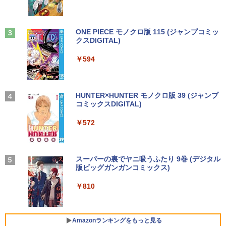
￥1,380
Anker Soundcore Liberty 5 ミッドナイトブ
On My Road (Stadium ver.)
ONE PIECE モノクロ版 115 (ジャンプコミッ
ラック
クスDIGITAL)
by Amazon 天然水ラベルレス 2L×9本
￥250
￥14,990
￥594
￥1,117
【2026年アップグレード版】AOKIMI ワイヤ
On My Road (Stadium ver.)
HUNTER×HUNTER モノクロ版 39 (ジャンプ
レスイヤホン bluetooth イヤホン V12 小型
コミックスDIGITAL)
by Amazon 炭酸水 ラベルレス 500ml ×24本
軽量 ブルートゥースHi-Fi 最大36時間再生 ぶ
強炭酸水 ペットボトル 500ミリリットル (Sm
￥250
るーとゅーす コードレス ENCノイズキャン
art Basic)
￥572
セリング 自動ペアリング Type-C充電 マイク
付き 防水 タッチ式音量調整 スポーツ/通勤/通
￥1,625
学/WEB会議 6.0(オフホワイト)
BUGS LIFE
スーパーの裏でヤニ吸うふたり 9巻 (デジタル
￥2,599
版ビッグガンガンコミックス)
コカ・コーラ やかんの麦茶 from 爽健美茶 ラ
ベルレス 650mlPET×24本
￥250
￥810
Xiaomi シャオミ REDMI Buds 8 Lite ワイヤ
￥2,009
レスイヤホン Bluetooth 5.4 ノイズキャンセ
リング ANC 36時間再生
Amazonランキングをもっと見る