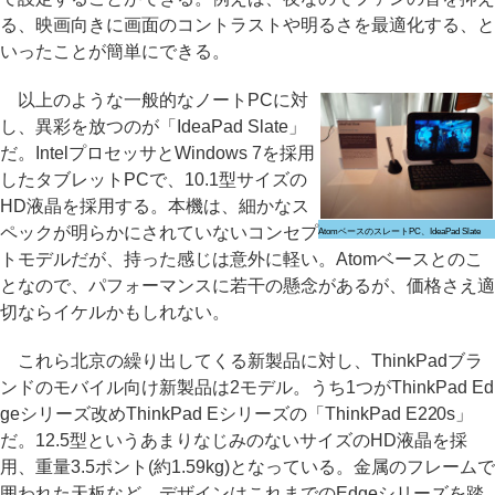
る、映画向きに画面のコントラストや明るさを最適化する、と
いったことが簡単にできる。
以上のような一般的なノートPCに対
し、異彩を放つのが「IdeaPad Slate」
だ。IntelプロセッサとWindows 7を採用
したタブレットPCで、10.1型サイズの
HD液晶を採用する。本機は、細かなス
ペックが明らかにされていないコンセプ
AtomベースのスレートPC、IdeaPad Slate
トモデルだが、持った感じは意外に軽い。Atomベースとのこ
となので、パフォーマンスに若干の懸念があるが、価格さえ適
切ならイケルかもしれない。
これら北京の繰り出してくる新製品に対し、ThinkPadブラ
ンドのモバイル向け新製品は2モデル。うち1つがThinkPad Ed
geシリーズ改めThinkPad Eシリーズの「ThinkPad E220s」
だ。12.5型というあまりなじみのないサイズのHD液晶を採
用、重量3.5ポント(約1.59kg)となっている。金属のフレームで
囲われた天板など、デザインはこれまでのEdgeシリーズを踏