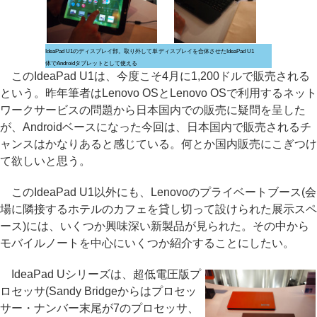
IdeaPad U1のディスプレイ部。取り外して単
ディスプレイを合体させたIdeaPad U1
体でAndroidタブレットとして使える
このIdeaPad U1は、今度こそ4月に1,200ドルで販売される
という。昨年筆者はLenovo OSとLenovo OSで利用するネット
ワークサービスの問題から日本国内での販売に疑問を呈した
が、Androidベースになった今回は、日本国内で販売されるチ
ャンスはかなりあると感じている。何とか国内販売にこぎつけ
て欲しいと思う。
このIdeaPad U1以外にも、Lenovoのプライベートブース(会
場に隣接するホテルのカフェを貸し切って設けられた展示スペ
ース)には、いくつか興味深い新製品が見られた。その中から
モバイルノートを中心にいくつか紹介することにしたい。
IdeaPad Uシリーズは、超低電圧版プ
ロセッサ(Sandy Bridgeからはプロセッ
サー・ナンバー末尾が7のプロセッサ、