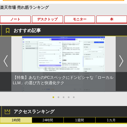
￥3,480
楽天市場 売れ筋ランキング
ノート
デスクトップ
モニター
本
おすすめ記事
数学 大学入試問題解答集 2026 国公立大
1
編
￥5,665
【特集】あなたのPCスペックにドンピシャな「ローカル
町人Aは悪役令嬢をどうしても救いた
LLM」の選び方と快適化テク
2
い〜どぶと空と氷の姫君〜 10【電子書
店共通特典イラスト付】 【電子書籍】[
目黒三吉 ]
●
●
●
●
●
￥726
アクセスランキング
1時間
24時間
1週間
1カ月