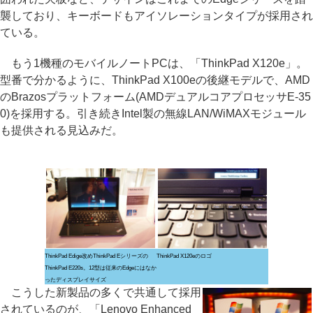
襲しており、キーボードもアイソレーションタイプが採用され
ている。
もう1機種のモバイルノートPCは、「ThinkPad X120e」。
型番で分かるように、ThinkPad X100eの後継モデルで、AMD
のBrazosプラットフォーム(AMDデュアルコアプロセッサE-35
0)を採用する。引き続きIntel製の無線LAN/WiMAXモジュール
も提供される見込みだ。
ThinkPad Edige改めThinkPad Eシリーズの
ThinkPad X120eのロゴ
ThinkPad E220s。12型は従来のEdgeにはなか
ったディスプレイサイズ
こうした新製品の多くで共通して採用
されているのが、「Lenovo Enhanced