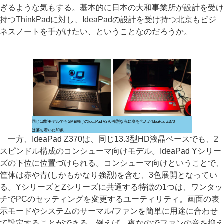
ぎるような気もする。基本的に日本の大和事業所が設計を受け
持つThinkPadに対し、IdeaPadの設計を受け持つ北京もビジ
ネスノートを手がけたい、ということなのだろうか。
同じ13型モデルでもSMB向けのIdeaPad V370
強烈な赤に身を包んだIdeaPad Z370
は落ち着いた印象
一方、IdeaPad Z370は、同じ13.3型HD液晶ベースでも、2
スピンドル構成のコンシューマ向けモデル。IdeaPad Yシリー
ズの下位に位置づけられる。コンシューマ向けということで、
筐体は赤や青(しかもかなり強烈)を含む、3色展開となってい
る。YシリーズとZシリーズに共通する特徴の1つは、ワンタッ
チでPCのセッティングを変更するユーティリティ。画面の表
示モードやシステムのサーマル/ファンを簡単に用途に合わせ
て設定することができる。例えば、夜なのでファンの音を抑え