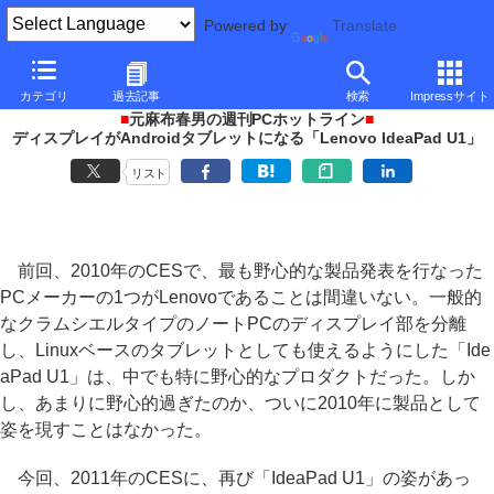
Powered by
Translate
PC Watch
イベント
CES
2011
カテゴリ
過去記事
検索
Impressサイト
■
元麻布春男の週刊PCホットライン
■
ディスプレイがAndroidタブレットになる「Lenovo IdeaPad U1」
リスト
前回、2010年のCESで、最も野心的な製品発表を行なった
PCメーカーの1つがLenovoであることは間違いない。一般的
なクラムシエルタイプのノートPCのディスプレイ部を分離
し、Linuxベースのタブレットとしても使えるようにした「Ide
aPad U1」は、中でも特に野心的なプロダクトだった。しか
し、あまりに野心的過ぎたのか、ついに2010年に製品として
姿を現すことはなかった。
今回、2011年のCESに、再び「IdeaPad U1」の姿があっ