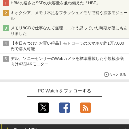
辺境の貧乏伯爵に嫁ぐことになったので
3
HBMの速さとSSDの大容量を兼ね備えた「HBF」
領地改革に励みます〜the letter from Bo
ule〜 5【電子書店共通特典イラスト
キオクシア、メモリ不足をフラッシュメモリで補う拡張モジュー
付】 【電子書籍】[ 深山じお ]
ル
￥726
メモリ8GBで仕事なんて無理……そう思っていた時期が僕にもあ
りました
【本日みつけたお買い得品】モトローラのスマホが約1万7,000
楽譜 吹奏楽J−POP 好きすぎて滅！〔Gra
4
円で購入可能
de 3〕／M！LK【沖縄・離島以外送料無
料】
デル、ソニーセンサーのWebカメラを標準搭載した小規模会議
向け43型4Kモニター
￥5,940
もっと見る
ふかふかダンジョン攻略記〜俺の異世界
5
PC Watch をフォローする
転生冒険譚〜/ 20 【電子書籍】[ KAKER
U ]
￥792