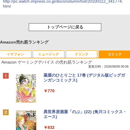
http://pc.watch.impress.co.jp/docs/column/hot/20100112_341774.
html
トップページに戻る
Amazon売れ筋ランキング
イヤフォン
ミュージック
ドリンク
コミック
Amazon ゲーミングデバイス の売れ筋ランキング
更新日時：2026/08/08 00:06
Anker Soundcore P40i オフホワイト
BRUCE WAYNE feat. Flo Milli, ATL Jacob
【Amazon.co.jp限定】 い・ろ・は・す 2L P
薬屋のひとりごと 17巻 (デジタル版ビッグガ
[Explicit]
ET ラベルレス ×8本
ンガンコミックス)
￥7,990
￥250
￥1,112
￥770
Anker Soundcore P31i ホワイト
BRUCE WAYNE feat. Flo Milli, ATL Jacob
by Amazon 天然水 ラベルレス 500ml ×24本
異世界居酒屋「のぶ」(22) (角川コミックス・
[Explicit]
富士山の天然水 バナジウム含有 水 ミネラル
エース)
ウォーター ペットボトル 静岡県産 500ミリリ
￥5,990
ットル (Smart Basic)
￥250
￥832