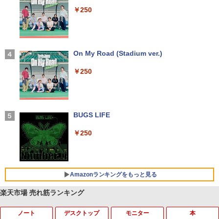
ラック
￥250
￥14,990
【2026年アップグレード版】AOKIMI ワイヤ
On My Road (Stadium ver.)
レスイヤホン bluetooth イヤホン V12 小型
軽量 ブルートゥースHi-Fi 最大36時間再生 ぶ
￥250
るーとゅーす コードレス ENCノイズキャン
セリング 自動ペアリング Type-C充電 マイク
付き 防水 タッチ式音量調整 スポーツ/通勤/通
学/WEB会議(ホワイト)
BUGS LIFE
￥1,964
￥250
Xiaomi シャオミ REDMI Buds 8 Lite ワイヤ
レスイヤホン Bluetooth 5.4 ノイズキャンセ
リング ANC 36時間再生
Amazonランキングをもっと見る
￥3,480
楽天市場 売れ筋ランキング
ノート
デスクトップ
モニター
本
by Amazon 天然水 ラベルレス 500ml ×24本
薬屋のひとりごと 17巻 (デジタル版ビッグガ