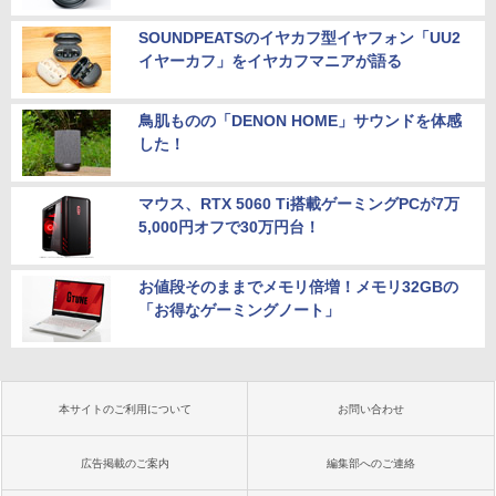
￥11,999
5
e付・整備済み品・富士通 LIFEBOOK U
938 超軽量ノートパソコン 13.3型FHD
SOUNDPEATSのイヤカフ型イヤフォン「UU2
第7世代 Core i5 / メモリ8GB / SSD256G
イヤーカフ」をイヤカフマニアが語る
B / Webカメラ / 初期設定不要
￥22,800
鳥肌ものの「DENON HOME」サウンドを体感
した！
マウス、RTX 5060 Ti搭載ゲーミングPCが7万
5,000円オフで30万円台！
お値段そのままでメモリ倍増！メモリ32GBの
「お得なゲーミングノート」
本サイトのご利用について
お問い合わせ
広告掲載のご案内
編集部へのご連絡