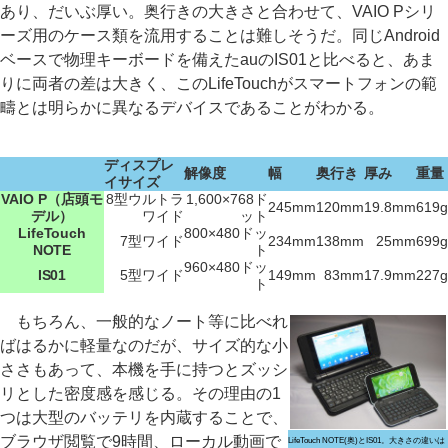
あり、だいぶ厚い。奥行きの大きさと合わせて、VAIO Pシリ
ーズ用のケース類を流用することは難しそうだ。同じAndroid
ベースで物理キーボードを備えたauのIS01と比べると、あま
りに両者の差は大きく、このLifeTouchがスマートフォンの範
疇とは明らかに異なるデバイスであることがわかる。
ディスプレ
解像度
幅
奥行き
厚み
重量
イサイズ
VAIO P（店頭モ
8型ウルトラ
1,600×768ド
245mm
120mm
19.8mm
619g
デル）
ワイド
ット
LifeTouch
800×480ドッ
7型ワイド
234mm
138mm
25mm
699g
NOTE
ト
960×480ドッ
IS01
5型ワイド
149mm
83mm
17.9mm
227g
ト
もちろん、一般的なノート等に比べれ
ばはるかに軽量なのだが、サイズ的な小
ささもあって、本機を手に持つとズッシ
リとした密度感を感じる。その理由の1
つは大型のバッテリを内蔵することで、
ブラウザ閲覧で9時間、ローカル動画で
LifeTouch NOTE(奥)とIS01。大きさの違いは