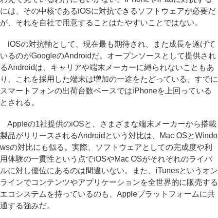
には、その中核であるiOSに対抗できるソフトウェアが必要だ
が、それを自社で用意することはたやすいことではない。
iOSの対抗軸として、現在最も期待され、また成長を遂げて
いるのがGoogleのAndroidだ。オープンソースとして提供され
るAndroidは、キャリアや端末メーカーに縛られないこともあ
り、これを採用した端末は増加の一途をたどっている。すでに
スマートフォンの出荷台数ベースではiPhoneを上回っている
とされる。
Appleの1社提供のiOSと、さまざまな端末メーカーから搭載
製品がリリースされるAndroidという対比は、Mac OSとWindo
wsの対比にも似る。実際、ソフトウェアとしての完成度や利
用体験の一貫性という点でiOSやMac OSがそれぞれのライバ
ルに対し優位にあるのは間違いない。また、iTunesというオン
ラインでコンテンツやアプリケーションを全世界的に販売する
エコシステムを持っているのも、Appleプラットフォームに共
通する強みだ。