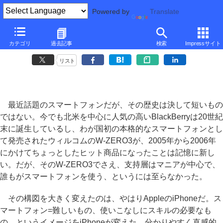
Powered by
Translate
■
元麻布春男の週刊PCホットライン
■
カテゴリ
過去記事
検索
Impressサイト
NECのキーボード搭載Android端末「LifeTouch NOTE」を試す
リスト
最近話題のスマートフォンだが、その歴史は決して短いもの
ではない。今でも北米を中心に人気の高いBlackBerryは20世紀
末に誕生しているし、わが国初の本格的なスマートフォンとし
て発売されたウィルコムのW-ZERO3が、2005年から2006年
にかけてちょっとしたヒット商品になったことは記憶に新し
い。だが、そのW-ZERO3でさえ、支持層はマニアが中心で、
誰もがスマートフォンを使う、というには至らなかった。
その構図を大きく変えたのは、やはりAppleのiPhoneだ。ス
マートフォン=難しいもの、使いこなしにスキルの必要なも
の、というイメージをiPhoneが変えた。分かりやすく直感的