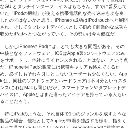
なGUIとタッチインターフェイスはもちろん、すでに普及して
いた「iPodの機能」が使える携帯電話的な売り込みも功を奏
したのではないかと思う。iPhoneの成功はiPod touchへと展開
され、そしてタブレットデバイスとして初めて商業的な成功を
収めたiPadへとつながっていく。その勢いは今も健在だ。
しかしiPhoneやiPadには、とても大きな問題がある。その
中核となるソフトウェア、iOSはApple製のハードウェアのみ
をサポートし、他社にライセンスされることはない、という点
だ。iPhoneやiPadの販売には携帯キャリアも絡んでくるた
め、必ずしもそれを良しとしないユーザーも少なくない。App
leは、同社のソフトウェアとハードウェアは不可分というスタ
ンス(これはMacも同じ)だが、スマートフォンやタブレットデ
バイスに、Appleとはまた違ったアイデアを持っている人もい
ることだろう。
特にiPadのような、それ自体で1つのジャンルを成すような
製品の場合、他社としてAppleが市場を独占する様を、指をく
わえて見ているわけにもいかない。iPhoneやiPadに対抗する