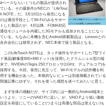
dベースならいくつもの製品が提供され
ている。その最新作がNECの「LifeTouc
h NOTE」だ。3月10日から発売になる
のは通信手段としてWi-Fiのみをサポー
ノートPCと同様のクラムシェル型のフォー
ムファクタを採用したLifeTouch NOTE
トした製品だが、4月以降、FOMA対応
通信モジュールを内蔵した3Gモデルも追加されることになっ
ている。ちなみに本機を含むAndroid搭載製品は、Lenovoとの
合弁会社には移管されず、NEC本体で扱う製品となる。
このLifeTouch NOTEは、タッチ操作をサポートした7型ワイ
ド液晶(解像度800×480ドット)を採用したクラムシェル型の端
末で、NVIDIAのTegra 250プロセッサ(1GHz、デュアルコア)を
採用する。今回、発売に先立って、Wi-Fiモデルの試作機を利
用する機会があった。本格的なレビューは別途掲載されている
関連記事にゆずり、それを使った感想を述べてみたいと思う。
まず全体の感触だが、サイズ的には一般的なAndroid端末と
いうより、ソニーのVAIO Pに近い。が、VAIO Pより低い価格
設定を前提にしていること(つまりは高価な部品は使えない)も