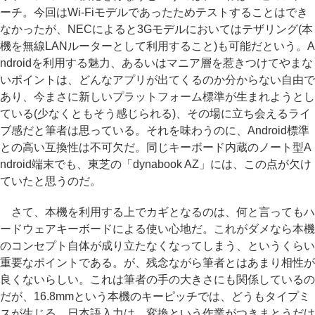
ーチ。今回はWi-Fiモデルであったためテストすることはでき
なかったが、NECによると3Gモデルにおいてはテザリング(本
機を無線LANルーターとして利用すること)も可能だという。A
ndroidを利用する魅力、あるいはマニア層を惹きつけてやまな
いポイントは、どんなアプリが出てくるのか分からない自由で
あり、今まさに新しいプラットフォーム標準が生まれようとし
ている(少なくともそう感じられる)、その場に立ち会えるライ
ブ感だと筆者は思っている。それを味わうのに、Android標準
との高い互換性は不可欠だ。同じキーボード内蔵のノート型A
ndroid端末でも、東芝の「dynabook AZ」には、この点が欠け
ていたと思うのだ。
さて、本機を利用する上でカギとなるのは、何と言ってもハ
ードウェアキーボードによる使い心地だ。これがダメなら本機
のコンセプト自体が成り立たなくなってしまう、というくらい
重要なポイントである。が、残念ながら筆者とはあまり相性が
良くないらしい。これは筆者の手の大きさにも関係しているの
だが、16.8mmという本機のキーピッチでは、どうもタイプミ
スが生じる。日本語入力は、変換という作業がつきまとうだけ