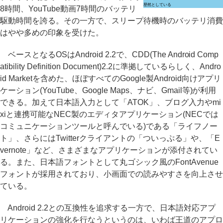
歴然としている
8時間、YouTube動画7時間のバッテリ
駆動時間を誇る。その一方で、スリープ待機時のバッテリ消費
はやや多めの印象を受けた。
ベースとなるOSはAndroid 2.2で、CDD(The Android Comp
atibility Definition Document)2.2に準拠しているらしく、Andro
id Marketを含めた、ほぼすべてのGoogle製Android向けアプリ
ケーション(YouTube、Google Maps、ナビ、Gmail等)が利用
できる。加えて日本語入力として「ATOK」、ブログ入力やmi
xiと連携可能なNEC製のエディタアプリケーション(NECでは
コミュニケーションツールと呼んでいる)である「ライフノー
ト」、さらにはTwitterクライアントの「ついっぷる」や、「E
vernote」など、さまざまなアプリケーションが添付されてい
る。また、日本語フォントとして丸ゴシック風のFontAvenue
フォントが採用されており、小画面での読みやすさを向上させ
ている。
Android 2.2との互換性を追求する一方で、日本語対応アプ
リケーションの強化を行なうというのは、いわば王道のアプロ