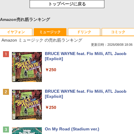
トップページに戻る
Amazon売れ筋ランキング
イヤフォン
ミュージック
ドリンク
コミック
Amazon ミュージック の売れ筋ランキング
更新日時：2026/08/08 18:06
Anker Soundcore P40i オフホワイト
BRUCE WAYNE feat. Flo Milli, ATL Jacob
[Explicit]
￥7,990
￥250
Anker Soundcore P31i ブラック
BRUCE WAYNE feat. Flo Milli, ATL Jacob
[Explicit]
￥5,990
￥250
Anker Soundcore Liberty 5 ミッドナイトブ
On My Road (Stadium ver.)