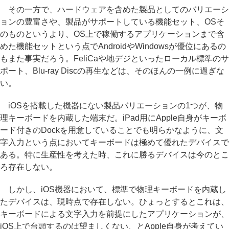
その一方で、ハードウェアを含めた製品としてのバリエーシ
ョンの豊富さや、製品がサポートしている機能セット、OSそ
のものというより、OS上で稼働するアプリケーションまで含
めた機能セットという点でAndroidやWindowsが優位にあるの
もまた事実だろう。FeliCaや地デジといったローカル標準のサ
ポート、Blu-ray Discの再生などは、そのほんの一例に過ぎな
い。
iOSを搭載した機器にない製品バリエーションの1つが、物
理キーボードを内蔵した端末だ。iPad用にApple自身がキーボ
ード付きのDockを用意していることでも明らかなように、文
字入力という点においてキーボードは極めて優れたデバイスで
ある。特に生産性を考えた時、これに勝るデバイスは今のとこ
ろ存在しない。
しかし、iOS機器において、標準で物理キーボードを内蔵し
たデバイスは、現時点で存在しない。ひょっとするとこれは、
キーボードによる文字入力を前提にしたアプリケーションが、
iOS上で台頭するのは望ましくない、とApple自身が考えてい