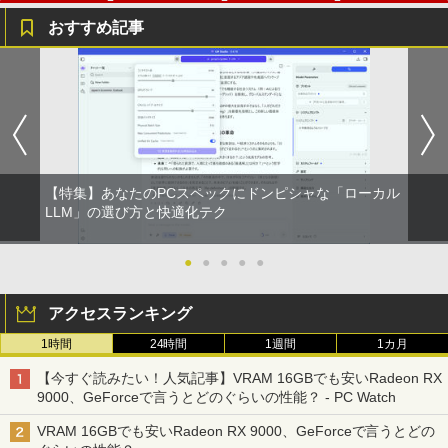
富士山の天然水 バナジウム含有 水 ミネラル
ンガンコミックス)
ウォーター ペットボトル 静岡県産 500ミリリ
おすすめ記事
ットル (Smart Basic)
￥770
【★最大100%ポイント】【Windows X
モニター台 ラック ヴィト 【玄関先迄納
宇宙兄弟（43） （モーニング KC） [
1
1
1
￥1,380
P 搭載】大手メーカー おまかせ ノートパ
品】 ニトリ
小山 宙哉 ]
ソコン/Celeron Core2/メモリ:4GB/SSD:
異世界居酒屋「のぶ」(22) (角川コミックス・
128GB/15.6インチ 大画面/DVD/新品 マ
￥1,790
￥891
エース)
【Amazon.co.jp限定】 い・ろ・は・す 2L P
ウス 付き/中古ノートPC 中古ノートパソ
ET ラベルレス ×8本
コン パソコン 中古パソコン
￥832
￥1,112
￥9,999
【特集】あなたのPCスペックにドンピシャな「ローカル
DELL デル E1913S LED液晶モニター 19
【予約商品】 日曜劇場『VIVANT』トレ
LLM」の選び方と快適化テク
2
2
インチ スクエア ブラック 1280 x 1024 S
ジャーボックス 講談社
ONE PIECE モノクロ版 115 (ジャンプコミッ
XGA TNパネル LEDバックライト付 非光
クスDIGITAL)
沢 ノングレア 液晶ディスプレイ VGA
by Amazon 天然水ラベルレス 2L×9本
＼★最大2555円OFFクーポン★／【内蔵
●
●
●
●
●
￥28,970
2
【中古】
テンキー搭載】中古ノートパソコン 中古
パソコン 東芝 TOSHIBA 第6世代 Core i3
￥594
￥1,117
アクセスランキング
メモリ 4GB 新品SSD 256GB 15.6インチ
￥2,800
USB3.0 HDMI端子 Bluetooth DVD WIFI
1時間
24時間
1週間
1カ月
Office2付き Windows11 オフィス 中古P
杖と剣のウィストリア（16） 【電子書
3
C 中古ノートPC
籍】[ 大森藤ノ ]
HUNTER×HUNTER モノクロ版 39 (ジャンプ
【今すぐ読みたい！人気記事】VRAM 16GBでも安いRadeon RX
コミックスDIGITAL)
R291-DELL P2419H 23.8インチ 液晶モ
by Amazon 炭酸水 ラベルレス 500ml ×24本
3
9000、GeForceで言うとどのぐらいの性能？ - PC Watch
￥12,555
ニタ 1点 フルHD(1920x1080) 表面処理:
強炭酸水 ペットボトル 500ミリリットル (Sm
￥594
ノングレア(非光沢) HDMIx1/D-Subx1/Di
art Basic)
￥572
VRAM 16GBでも安いRadeon RX 9000、GeForceで言うとどの
splayPortx1 ★送料無料★【中古動作