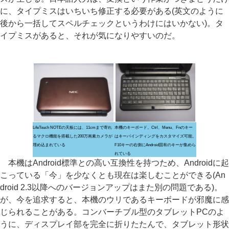
に、タイプミスはいちいち修正する必要がある(英文のように
後から一括してスペルチェックというわけにはいかない)。タ
イプミスがあると、それが気になりやすいのだ。
LifeTouch NOTEの天板には、11cmまで寄れ
本機のキーボード。Ctrl、Menu、Fnのキー
るマクロ機能を搭載した200万画素カメラが
はキーバインディングをカスタマイズ可能。
埋め込まれている
F10キーの右側にAndroid固有のキーが集めら
れている
本機はAndroid標準との高い互換性を持つため、Androidに起
こっている「今」を少なくとも現在は楽しむことができる(An
droid 2.3以降へのバージョンアップはまた別の問題である)。
が、今を追求すると、本機のウリであるキーボードが邪魔に感
じられることがある。コンバーチブル型のタブレットPCのよ
うに、ディスプレイ部を完全に折りたたんで、タブレット形状