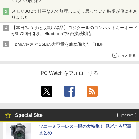
ぐらいの性能？
品】
￥1,625
【期間限定破格金額！】新生活 新古品 W
3
メモリ8GBで仕事なんて無理……そう思っていた時期が僕にもあ
in11搭載 パソコンノートパソコンoffice
￥6,980
[新品][全巻収納ダンボール本棚付]◆特典
4
スーパーの裏でヤニ吸うふたり 9巻 (デジタル
りました
付き 初心者向けノートPC 初期設定済 1
あり◆魔入りました!入間くん (1-49巻 最
版ビッグガンガンコミックス)
【Amazon.co.jp限定】 伊藤園 磨かれて、澄
5.6型 インテル高速CPU ランダムで発送
新刊)[オリジナル缶バッジ付] 全巻セット
みきった日本の水 2L 8本 ラベルレス [ ケース
【本日みつけたお買い得品】ロジクールのコンパクトキーボード
メモリ4GB～ 高速SSD1TB 最大 フルHD
] [ 水 ] [ ペットボトル ] [ 箱買い ] [ ストック
￥810
が3,720円引き。Bluetoothで3台接続対応
Webカメラ zoom 軽量薄型 無線 型番更
￥30,906
【楽天1位 10.5/11インチ 小型 軽量】モ
] [ 水分補給 ]
4
新で在庫処分
バイルモニター 10.5インチ 11インチ フ
HBMの速さとSSDの大容量を兼ね備えた「HBF」
ルHD 1080P 100%sRGB 400cd/m? 光沢
￥998
￥12,980
IPS パネル 色鮮やか 265g 超軽量 Type-
もっと見る
C対応 miniHDMI モニター 持ち運び サブ
ちいかわ なんか小さくてかわいいやつ
5
ディスプレイ ミニPC対応 3年保証 EVICI
（7）なんか飛び出ていろいろ貼れるフォ
V
トアルバム付き特装版 （講談社キャラク
PC Watch をフォローする
【★最大100%ポイント】【Windows11
ターズA） [ ナガノ ]
4
正式対応 × テンキー】富士通 LIFEBOO
￥10,999
K A579/第8世代 Core i3/メモリ:4GB/8G
￥3,630
B/16GB/SSD:128GB/256GB/512GB/1T
B/DVD/Wi-fi/15.6型/Office/HDMI/USB3.
1/中古PC 中古ノートパソコン Windows
2026夏登場★Switch2ドック不要 モバイ
5
11
ル ゲーミングモニター 16インチ 144Hz /
120Hz /60Hz 2k 15.6インチ タッチパネ
Special Site
￥18,800
ル 撥水加工ケース スタンド 非光沢 薄型
軽量 VESA ポータブル ps5/Mac/switch/
ソニーミラーレス一眼の大特集！ 見どころ記事
2対応 スピーカー内蔵 kksmart
まとめ
中古ノートパソコン・ windows11 offic