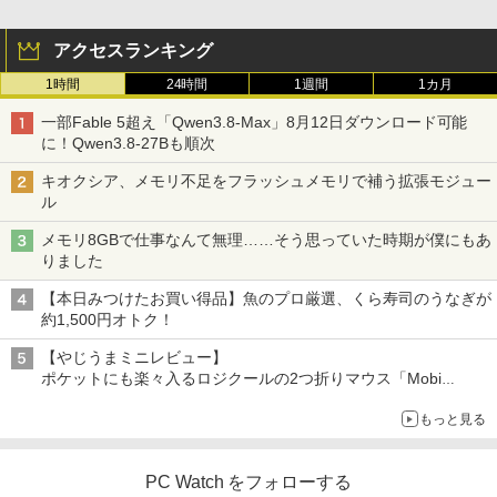
ルモニター 15.6インチ フルHD 4K タッ
チパネル バッテリー内蔵 選べる13モデ
アクセスランキング
ル 非光沢IPS パネル Type-C対応 HDMI
モニター 持ち運び ディスプレイ サブデ
1時間
24時間
1週間
1カ月
ィスプレイ デュアルモニター ミニPC対
異世界居酒屋「のぶ」(22) 【電子書籍】[
3
応 EVICIV
蝉川 夏哉 ]
一部Fable 5超え「Qwen3.8-Max」8月12日ダウンロード可能
に！Qwen3.8-27Bも順次
￥12,999
￥924
キオクシア、メモリ不足をフラッシュメモリで補う拡張モジュー
ル
モニター 27インチ 100Hz FHD VAパネル
3
メモリ8GBで仕事なんて無理……そう思っていた時期が僕にもあ
スピーカー搭載 ブルーライト軽減 ノング
marnaのある暮らし （TJMOOK）
4
りました
レアタイプ 壁掛け対応 省スペース 角度
調整 高視野角 178° Adaptive-Sync対応
￥2,799
【本日みつけたお買い得品】魚のプロ厳選、くら寿司のうなぎが
MAXZEN MJM27CH02-F100
約1,500円オトク！
￥13,980
【やじうまミニレビュー】
ポケットにも楽々入るロジクールの2つ折りマウス「Mobi
Fold」。その気になるギミックとは？
美東澪/前人未踏 写真集
5
もっと見る
【楽天1位】 ワイヤレス モバイルモニタ
4
ー 15.6インチ 18.5インチ 21.4インチ 23.
￥3,300
8インチ 1920*1080 8000mAh 10000mA
hバッテリー 自立スタンド ポータブルモ
PC Watch をフォローする