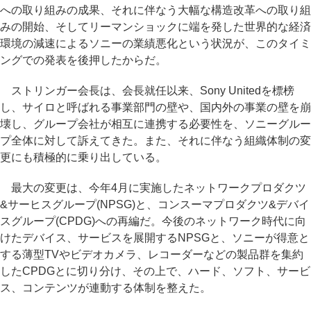
への取り組みの成果、それに伴なう大幅な構造改革への取り組
みの開始、そしてリーマンショックに端を発した世界的な経済
環境の減速によるソニーの業績悪化という状況が、このタイミ
ングでの発表を後押したからだ。
ストリンガー会長は、会長就任以来、Sony Unitedを標榜
し、サイロと呼ばれる事業部門の壁や、国内外の事業の壁を崩
壊し、グループ会社が相互に連携する必要性を、ソニーグルー
プ全体に対して訴えてきた。また、それに伴なう組織体制の変
更にも積極的に乗り出している。
最大の変更は、今年4月に実施したネットワークプロダクツ
&サーヒスグループ(NPSG)と、コンスーマプロダクツ&デバイ
スグループ(CPDG)への再編だ。今後のネットワーク時代に向
けたデバイス、サービスを展開するNPSGと、ソニーが得意と
する薄型TVやビデオカメラ、レコーダーなどの製品群を集約
したCPDGとに切り分け、その上で、ハード、ソフト、サービ
ス、コンテンツが連動する体制を整えた。