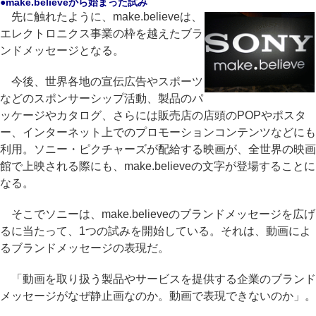
●make.believeから始まった試み
先に触れたように、make.believeは、
エレクトロニクス事業の枠を越えたブラ
ンドメッセージとなる。
今後、世界各地の宣伝広告やスポーツ
などのスポンサーシップ活動、製品のパ
ッケージやカタログ、さらには販売店の店頭のPOPやポスタ
ー、インターネット上でのプロモーションコンテンツなどにも
利用。ソニー・ピクチャーズが配給する映画が、全世界の映画
館で上映される際にも、make.believeの文字が登場することに
なる。
そこでソニーは、make.believeのブランドメッセージを広げ
るに当たって、1つの試みを開始している。それは、動画によ
るブランドメッセージの表現だ。
「動画を取り扱う製品やサービスを提供する企業のブランド
メッセージがなぜ静止画なのか。動画で表現できないのか」。