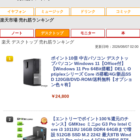
イヤフォン
ミュージック
ドリンク
コミック
楽天市場 売れ筋ランキング
ノート
デスクトップ
モニター
本
Anker Soundcore P40i オフホワイト
BRUCE WAYNE feat. Flo Milli, ATL Jacob
【Amazon.co.jp限定】 い・ろ・は・す 2L P
薬屋のひとりごと 17巻 (デジタル版ビッグガ
[Explicit]
ET ラベルレス ×8本
ンガンコミックス)
楽天 デスクトップ 売れ筋ランキング
￥7,990
更新日時：2026/08/07 02:00
￥250
￥1,112
￥770
【期間限定★新品無線マウス付】中古ノ
ポイント10倍 中古パソコン デスクトッ
1
1
ートパソコン Windows11 Office2019搭
プパソコン Windows 11【Office付】
載 15.6型 テンキー付き Celeron 第8世代
【Windows 11 Pro 64Bit搭載】DELL O
Anker Soundcore P31i ブラック
BRUCE WAYNE feat. Flo Milli, ATL Jacob
by Amazon 天然水 ラベルレス 500ml ×24本
異世界居酒屋「のぶ」(22) (角川コミックス・
Core i3 Core i5 メモリ4GB/16GB SSD1
ptiplexシリーズ Core i5搭載/4G/新品SS
[Explicit]
富士山の天然水 バナジウム含有 水 ミネラル
エース)
28GB～1TB Webカメラ DVD 無線LAN
D 120GB/DVD-ROM/送料無料【オプショ
ウォーター ペットボトル 静岡県産 500ミリリ
店長おまかせPC 初期設定済 送料無料
ン色々有】
￥5,990
ットル (Smart Basic)
【中古】
￥250
￥832
￥24,800
￥1,380
￥9,999
Anker Soundcore Liberty 5 アプリコットピ
On My Road (Stadium ver.)
ONE PIECE モノクロ版 115 (ジャンプコミッ
ンク
クスDIGITAL)
by Amazon 炭酸水 ラベルレス 500ml ×24本
【エントリーでポイント100％還元のチ
2
強炭酸水 ペットボトル 500ミリリットル (Sm
往復送料込！パソコンレンタルハイスペ
ャンス】GMKtec ミニpc G3 Pro Intel C
￥250
2
art Basic)
ックモデルCore i7/16G/SSD/カメラ付き
ore i3 10110U 16GB DDR4 64GBまで増
￥-
￥594
（4週間延長）【Office2024セット】イ
設 512GB SSD M.2 2242 最大8TB Wind