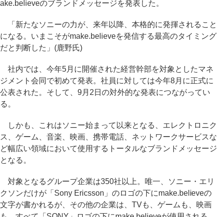
ake.believeのブランドメッセージを発表した。
「新たなソニーの力が、来年以降、本格的に発揮されること
になる。いまこそがmake.believeを発信する最高のタイミング
だと判断した」(鹿野氏)
社内では、今年5月に開催された経営幹部を対象としたマネ
ジメント会同で初めて発表。社員に対しては今年8月に正式に
公表された。そして、9月2日の対外的な発表につながってい
る。
しかも、これはソニー始まって以来となる、エレクトロニク
ス、ゲーム、音楽、映画、携帯電話、ネットワークサービスな
ど幅広い領域において使用するトータルなブランドメッセージ
となる。
対象となるグループ企業は350社以上。唯一、ソニー・エリ
クソンだけが「Sony Ericsson」のロゴの下にmake.believeの
文字が書かれるが、その他の企業は、TVも、ゲームも、映画
も、すべて「SONY」ロゴの下にmake.believeが使用される。