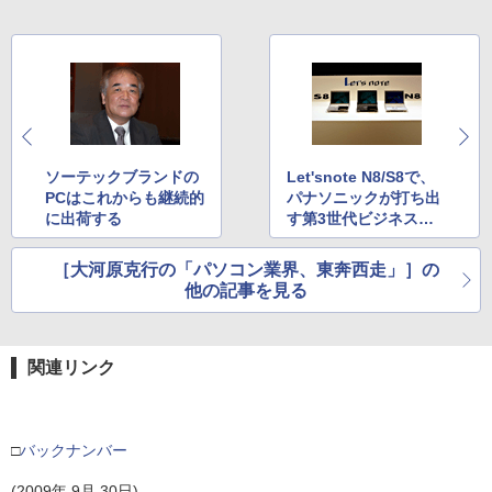
ソーテックブランドの
Let'snote N8/S8で、
PCはこれからも継続的
パナソニックが打ち出
に出荷する
す第3世代ビジネスモ
バイル
［大河原克行の「パソコン業界、東奔西走」］の
他の記事を見る
関連リンク
□
バックナンバー
(2009年 9月 30日)