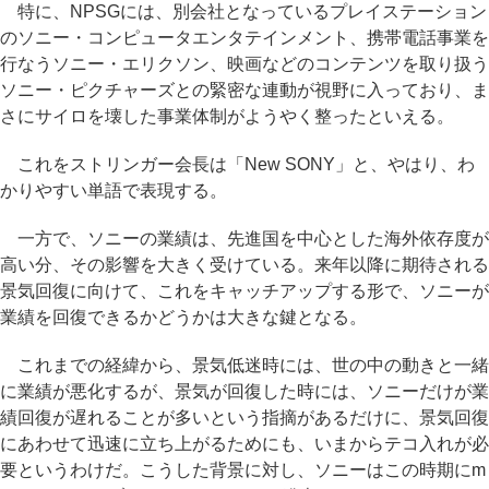
特に、NPSGには、別会社となっているプレイステーション
のソニー・コンピュータエンタテインメント、携帯電話事業を
行なうソニー・エリクソン、映画などのコンテンツを取り扱う
ソニー・ピクチャーズとの緊密な連動が視野に入っており、ま
さにサイロを壊した事業体制がようやく整ったといえる。
これをストリンガー会長は「New SONY」と、やはり、わ
かりやすい単語で表現する。
一方で、ソニーの業績は、先進国を中心とした海外依存度が
高い分、その影響を大きく受けている。来年以降に期待される
景気回復に向けて、これをキャッチアップする形で、ソニーが
業績を回復できるかどうかは大きな鍵となる。
これまでの経緯から、景気低迷時には、世の中の動きと一緒
に業績が悪化するが、景気が回復した時には、ソニーだけが業
績回復が遅れることが多いという指摘があるだけに、景気回復
にあわせて迅速に立ち上がるためにも、いまからテコ入れが必
要というわけだ。こうした背景に対し、ソニーはこの時期にm