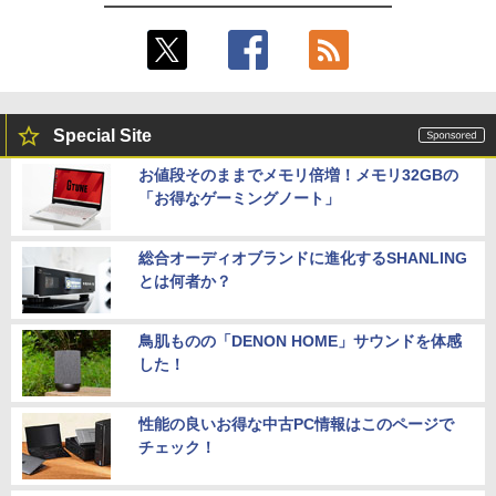
ニター IPS液晶パネル 非光沢画面 薄型
軽量 Type-C ミニHDMI Windows/スマ
ホなど対応
￥19,999
Special Site
【ECサイト限定】JAPANNEXT 13.3イン
5
お値段そのままでメモリ倍増！メモリ32GBの
チ IPSパネル搭載 10点マルチタッチ対応
「お得なゲーミングノート」
フルHD(1920×1080)解像度 モバイルモニ
ター JN-MD-iE133F-T miniHDMI USB-C
sRGB:99% HDR 自立式キックスタンド
搭載 フェルトケース同梱 【2年保証】 P
総合オーディオブランドに進化するSHANLING
Cモニター 液晶モニター ジャパンネクス
とは何者か？
ト
￥23,070
鳥肌ものの「DENON HOME」サウンドを体感
した！
性能の良いお得な中古PC情報はこのページで
チェック！