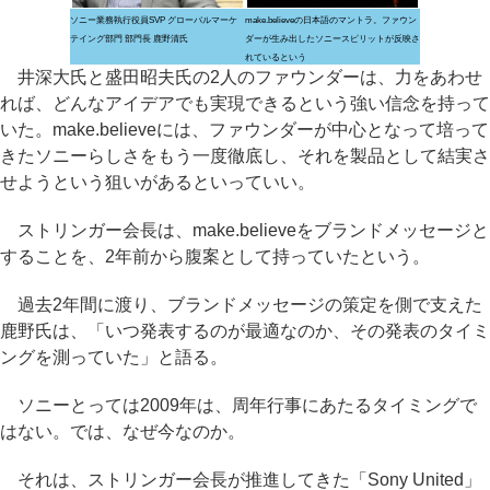
ソニー業務執行役員SVP グローバルマーケ
make.believeの日本語のマントラ。ファウン
テイング部門 部門長 鹿野清氏
ダーが生み出したソニースピリットが反映さ
れているという
井深大氏と盛田昭夫氏の2人のファウンダーは、力をあわせ
れば、どんなアイデアでも実現できるという強い信念を持って
いた。make.believeには、ファウンダーが中心となって培って
きたソニーらしさをもう一度徹底し、それを製品として結実さ
せようという狙いがあるといっていい。
ストリンガー会長は、make.believeをブランドメッセージと
することを、2年前から腹案として持っていたという。
過去2年間に渡り、ブランドメッセージの策定を側で支えた
鹿野氏は、「いつ発表するのが最適なのか、その発表のタイミ
ングを測っていた」と語る。
ソニーとっては2009年は、周年行事にあたるタイミングで
はない。では、なぜ今なのか。
それは、ストリンガー会長が推進してきた「Sony United」