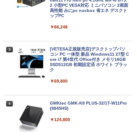
ンストール済※この商品はレンタルで
ows11 Pro mini pc 4.1GHz WIFI6 BT5.
￥1,625
す。販売品ではありません。ご了承下さ
2 小型PC VESA対応 ミニパソコン 2画面
い。
高性能 みにpc nucbox 省エネ デスクト
【2026年アップグレード版】AOKIMI ワイヤ
On My Road (Stadium ver.)
HUNTER×HUNTER モノクロ版 39 (ジャンプ
ップPC
レスイヤホン bluetooth イヤホン V12 小型
コミックスDIGITAL)
by Amazon 天然水ラベルレス 2L×9本
￥14,300
軽量 ブルートゥースHi-Fi 最大36時間再生 ぶ
￥250
￥66,248
るーとゅーす コードレス ENCノイズキャン
￥572
￥1,117
セリング 自動ペアリング Type-C充電 マイク
付き 防水 タッチ式音量調整 スポーツ/通勤/通
学/WEB会議(ホワイト)
ノートパソコン14インチ 極軽量約965g
3
富士通 LIFEBOOK U748 高性能第7世代
[VETESA正規販売店]デスクトップパソ
3
BUGS LIFE
スーパーの裏でヤニ吸うふたり 9巻 (デジタル
Core i5-7300U カメラ内蔵 メモリ最大16
コン PC 一体型 新品 Windows11 27型 C
￥1,964
版ビッグガンガンコミックス)
コカ・コーラ やかんの麦茶 from 爽健美茶 ラ
GB SSD1TB 薄い軽い FHD液晶 type-C
ore i7 第4世代 Office付き メモリ16GB
ベルレス 650mlPET×24本
￥250
WIFI Bluetooth 中古ノートパソコン Off
SSD512GB 初期設定済 ホワイト ブラッ
￥810
ice付き 5GWIFI Bluetooth最新Microso
ク
Xiaomi シャオミ REDMI Buds 8 Lite ワイヤ
￥2,009
ftOffice2024可 Windows11
レスイヤホン Bluetooth 5.4 ノイズキャンセ
￥69,800
リング ANC 36時間再生
￥16,500
￥2,980
GMKtec GMK-K8 PLUS-32/1T-W11Pro
4
【マラソンセール期間中ポイント5倍】中
(8845HS)
4
古ノートパソコン 第11世代 Core i5 メモ
リ16GB M.2 SSD256GB 13.3インチ フ
￥124,800
ルHD ノングレア Webカメラ 無線LAN
Wi-Fi Bluetooth Windows11 東芝 dyna
book G83/HS 初期設定済 すぐ使える 90