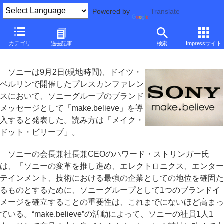
Powered by
Translate
■
大河原克行の「パソコン業界、東奔西走」
■
カテゴリ
過去記事
検索
Impressサイト
ソニーの新ブランドメッセージ「make.believe」はこうして生まれた
ソニーは9月2日(現地時間)、ドイツ・
ベルリンで開催したプレスカンファレン
スにおいて、ソニーグループのブランド
メッセージとして「make.believe」を導
入すると発表した。読み方は「メイク・
ドット・ビリーブ」。
ソニーの会長兼社長兼CEOのハワード・ストリンガー氏
は、「ソニーの変革を推し進め、エレクトロニクス、エンター
テインメント、技術における最強の企業としての地位を確固た
るものとするために、ソニーグループとして1つのブランドイ
メージを確立することの重要性は、これまでにないほど高まっ
ている。“make.believe”の活動によって、ソニーの社員1人1