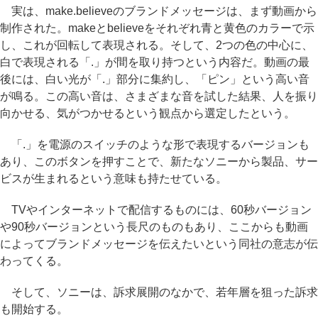
実は、make.believeのブランドメッセージは、まず動画から
制作された。makeとbelieveをそれぞれ青と黄色のカラーで示
し、これが回転して表現される。そして、2つの色の中心に、
白で表現される「.」が間を取り持つという内容だ。動画の最
後には、白い光が「.」部分に集約し、「ピン」という高い音
が鳴る。この高い音は、さまざまな音を試した結果、人を振り
向かせる、気がつかせるという観点から選定したという。
「.」を電源のスイッチのような形で表現するバージョンも
あり、このボタンを押すことで、新たなソニーから製品、サー
ビスが生まれるという意味も持たせている。
TVやインターネットで配信するものには、60秒バージョン
や90秒バージョンという長尺のものもあり、ここからも動画
によってブランドメッセージを伝えたいという同社の意志が伝
わってくる。
そして、ソニーは、訴求展開のなかで、若年層を狙った訴求
も開始する。