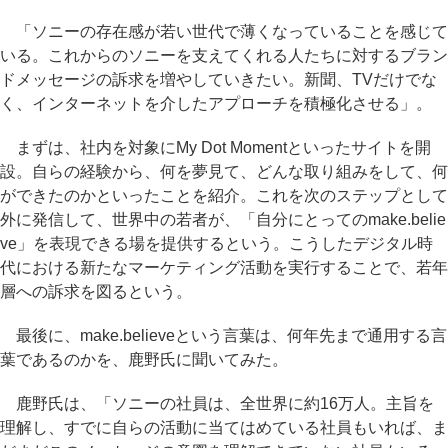
「ソニーの存在感が若い世代で薄くなっていることを感じて
いる。これからのソニーを支えてくれる人たちに対するブラン
ドメッセージの訴求を増やしていきたい。新聞、TVだけでな
く、インターネットを介したアプローチを積極化させる」。
まずは、社内を対象にMy Dot Momentといったサイトを開
設。自らの経験から、何を夢見て、どんな取り組みをして、何
ができたのかといったことを紹介。これを次のステップとして
外に発信して、世界中の若者が、「自分にとってのmake.belie
ve」を表現できる場を提供するという。こうしたデジタル時
代における新たなマーケティング活動を実行することで、若年
層への訴求を図るという。
最後に、make.believeという言葉は、何年先まで通用する言
葉であるのかを、鹿野氏に聞いてみた。
鹿野氏は、「ソニーの社員は、全世界に約16万人。主旨を
理解し、すでに自らの活動に当てはめている社員もいれば、ま