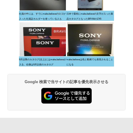
社員の中には、すでにmake.believeのロゴが
日本で最初にmake.believeの文字が入った製
入った社員証ホルダーを使っている人も
品カタログとなったBRVIAのZX5
9月以降のカタログ(左上)にはmake.believeが
make.believeは色と動画でも表現されること
入る。右側は9月以前のカタログ
になる
Google 検索で当サイトの記事を優先表示させる