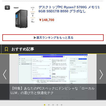
日保証 送料無料
デスクトップPC Ryzen7 5700G メモリ1
5
￥29,980
6GB SSD1TB B550 グラボなし
￥148,700
13.3インチ 良品 Lenovo ThinkPad X13
5
Gen2 Type-20XJ フルHD / Windows11/
高性能 AMD Ryzen 5-5650u/ 16GB/ 爆
楽天ランキングをもっと見る
速NVMe式256GB-SSD/ カメラ/ 無線Wi-
Fi6/ Office付き/ Win11【中古ノートパソ
コン 中古パソコン 中古PC】税込送料無
おすすめ記事
料 あす楽対応 当日発送
HP Z24n G2 フレームレス 24インチワイ
九条の大罪（17） 【電子書籍】[ 真鍋昌
1
1
￥34,990
ドLED液晶モニタ IPSパネル 1920x1200
平 ]
16:10 画面回転 高さ調整 入力端子:HDM
I、DVI、DP USBハブ(Type-C、Type-A)
￥759
Mac対応PS· Switch対応 中古 送料無料
3か月保証付き
￥12,800
【特集】あなたのPCスペックにドンピシャな「ローカル
不老不死少女の苗床旅行記 5 【電子書
LLM」の選び方と快適化テク
2
籍】[ ふじはん ]
【楽天1位 累計販売100万台突破】モバイ
●
●
●
●
●
￥924
2