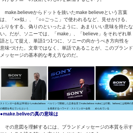
make.believeからドットを抜いたmake believeという言葉
は、「××似」、「○○ごっこ」で使われるなど、見せかける、
ふりをする、偽りのといったように、あまりいい意味を持たな
い。だが、ソニーでは、「make」、「believe」をそれぞれ単
語として捉え、単語1つ1つに、ソニーの向かうべき方向性を
意味づけた。文章ではなく、単語であることが、このブランド
メッセージの基本的な考え方なのだ。
ストリンガー会長は2年前からmake.believe
ベルリンで開催した記者会見でmake.believe
makeには行動、believeには精神
の構想を考えていたという
を発表するハワード・ストリンガー会長
められている
●make.beliveの真の意味は
その意図を理解するには、ブランドメッセージの本質を示す