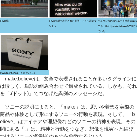
IFA会場
IFAの会場で表示された英語、ドイツ語のマ
ベルリン市内のソニー直営店Sony Style
ントラ
でも、早くもmake.believeの文字
ていた
IFA会場で配布された紙のバック
make.believeは、文章で表現されることが多いタグラインに
は珍しく、単語の組み合わせで構成されている。しかも、それ
を「.(ドット)」でつなげた異例のメッセージだ。
ソニーの説明によると、「make」は、思いや着想を実際の
商品や体験として形にするソニーの行動を表現。そして、「b
elieve」はアイデアや理想像などのソニーの精神を表現。その
間にある「.」は、精神と行動をつなぎ、想像を現実へと結び
つけるソニーの役割そのものを象徴するという。