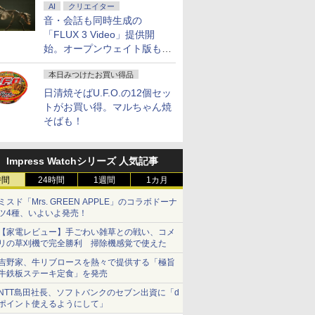
AI
クリエイター
音・会話も同時生成の
「FLUX 3 Video」提供開
始。オープンウェイト版も計
画
本日みつけたお買い得品
日清焼そばU.F.O.の12個セッ
トがお買い得。マルちゃん焼
そばも！
Impress Watchシリーズ 人気記事
時間
24時間
1週間
1カ月
ミスド「Mrs. GREEN APPLE」のコラボドーナ
ツ4種、いよいよ発売！
【家電レビュー】手ごわい雑草との戦い、コメ
リの草刈機で完全勝利 掃除機感覚で使えた
吉野家、牛リブロースを熱々で提供する「極旨
牛鉄板ステーキ定食」を発売
NTT島田社長、ソフトバンクのセブン出資に「d
ポイント使えるようにして」