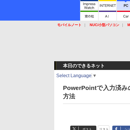
モバイルノート
NUC/小型パソコン
M
SSD
キーボード
マウス
本日のできるネット
Select Language
▼
PowerPointで入
方法
ポスト
リスト
シ