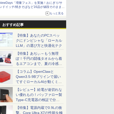
NewDays「増量フェス」を実施！おにぎり/サ
ンドイッチ/焼きそばなど16品が値段そのままで
ボリュームアップ
もっと見る
おすすめ記事
【特集】あなたのPCスペッ
クにドンピシャな「ローカル
LLM」の選び方と快適化テク
【特集】あぢぃ～もう無理
ぽ！千円の闘魂タオルから着
るエアコンまで、夏の冷感グ
ッズ一挙紹介
【コラム】OpenClawと
Qwen3.5-9Bプリインで届い
てすぐローカルAIが動くミニ
PC「SER9 Pro」
【レビュー】給電が途切れな
い優れもの！バッファロー製
Type-C充電器の検証で分か
ったこと
【特集】電源内蔵で0.9Lの衝
撃。Core Ultra X7の性能を極