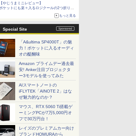
【やじうまミニレビュー】
ポケットにも楽々入るロジクールの2つ折りマ
ウス「Mobi Fold」。その気になるギミックと
もっと見る
は？
Special Site
「A&ultima SP4000T」の魅
力！ポケットに入るオーディ
オの醍醐味
Amazon プライムデー過去最
安! Anker注目プロジェクタ
ー3モデルを使ってみた
AIスマートノートの
iFLYTEK「AINOTE 2」はな
ぜ魅力的なのか？
マウス、RTX 5060 Ti搭載ゲ
ーミングPCが7万5,000円オ
フで30万円台！
レイズのプレミアムカー向け
ブランドHOMURAから