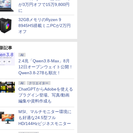
￥759
o Office
 VESA 対
ン JIS 日本語キーボー
チモニター ディスプレ
Office付｜Dynabook
液晶ディスプレイ モニ
トパソコン 中古パソコ
対応 リフレッシュレー
キ1枚付き) [ 富田恭透 ]
レノボ THI
120Hz/3
が3万円オフで15万9,800円
￥33,680
￥12,800
￥2,310
￥33,800
￥12,480
￥29,800
￥13,999
￥4,180
￥34,100
￥14,764
￥1,815
モリ16GB
HDMI
ド 第14世代CPU搭載
イ PCモニター ASUS
S73 Core i5 第10世代
ター リフレッシュレー
ン 13.3インチ
ト 100Hz HDMI
GEN 1 SS
HD(1920
に
3.3型
 液晶 液
Windows11 第13世代
液晶ディスプレイ
10210U メモリ 8GB
ト300Hz 高さ調節/縦横
SSD256GB メモリ
DisplayPort VGA モニ
モリ8GB Co
液晶モニタ
HDMI 軽量
液晶ディス
CPU搭載 14.1/15.6イン
VP229HFZ 22型
SSD 256GB 13.3型
変更可能 HDR10 IPSパ
8GB Core i5-1135G7
ター 液晶 液晶モニタ
Windows 
32GBメモリのRyzen 9
ネス 在宅
インチ パソ
チワイド液晶 フルHD
1920×1080 応答速度
FHD 1,920×1,080 WEB
ネル 【RCP】
第11世代 Microsoft
ー 液晶ディスプレイ
アウトレッ
8945HS搭載ミニPCが2万円
 新品
cpu N95/N5095/N3450
1ms リフレッシュレー
カメラ Type-C HDMI
DOSHISHA ブラック
Office付き
フルHD IPS デル
料無料 中
オフ
nk
メモリ 8GB 12GB
ト100Hz IPSパネル 液
Bluetooth 無線 Wi-Fi
DGF240SWB
Windows11 東芝
E2425HM 23.8インチ
コン 中古
SI フュービ
16GB 32GB SSD
晶モニター 5年保証付
顔認証 整備済み 中古
dynabook G83 中古
パソコンモニター 新品
ートパソコ
ミングモニ
128GB 256GB 512GB
き 動画閲覧 仕事 在宅
PC 中古パソコン Word
PC パソコン ノートPC
ノートPC 
新記事
1TB USB3.0 初期設定
楽天ランキング4冠
Excel PowerPoint
SSD1TB メモリ16GB
済
軽量 薄型 ダイナブッ
AI
ク
2.4兆「Qwen3.8-Max」8月
12日オープンウェイト公開！
Qwen3.8-27Bも順次！
AI
クリエイター
ChatGPTからAdobeを使える
プラグイン登場。写真/動画
編集や資料作成も
MSI、マルチモニター環境に
も好適な24.5型フル
HD/144Hzビジネスモニター