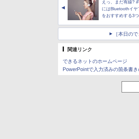
えっ、まだ有線? iP
▲
にはBluetoothイ
をおすすめする3
［本日ので
関連リンク
できるネットのホームページ
PowerPointで入力済みの箇