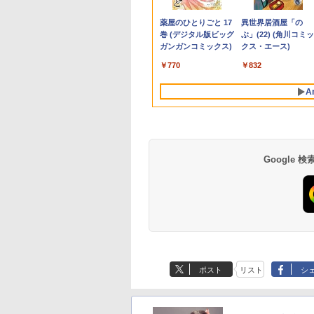
ソコン 中古パソコ
 リフレッシュレー
枚付き) [ 富田恭透 ]
レノボ THINKPAD X13
120Hz/3ms対応 フル
SSD256GB 14インチ
800 G2 DM 第6世代
スプレイ240x240 LCD
えほんのおうち 40巻セ
Office付き パソコン
ポータブルモニター 
グレー EP2-32891
まんがシリーズ） [ 
,800
,999
180
￥34,100
￥14,764
￥1,815
￥24,800
￥29,800
￥1,980
￥26,400
￥45,700
￥19,800
￥25,278
￥26,620
13.3インチ
00Hz HDMI
GEN 1 SSD256GB メ
HD(1920×1080)解像度
フルHD Windows11
Corei5 メモリ:8GB 新
モジュール SPI ディス
ット
新品｜インテル 第14
ニター モバイルディ
学館 ]
Anker Soundcore
BRUCE WAYNE feat.
【Amazon.co.jp限
薬屋のひとりごと 17
Anker Soundcore
BRUCE WAYNE feat
by Amazon 天然水
異世界居酒屋「の
D256GB メモリ
playPort VGA モニ
モリ8GB Core i5
液晶モニタ
Home WEBカメラ 無
品SSD:256GB
プレイ Arduino
代 Core i5-4590 i5 i7
プレイ hdmi タイプ
P40i オフホワイト
Flo Milli, ATL Jacob
定】 い・ろ・は・す
巻 (デジタル版ビッグ
P31i ブラック
Flo Milli, ATL Jacob
ラベルレス 500ml
ぶ」(22) (角川コミッ
 Core i5-1135G7
 液晶 液晶モニタ
Windows 11 Pro 中古
線LAN VJPK13C11N 1
HDD:500GB デュアル
RasberryPiなど対応
14700F｜ SSD 256G
デュアルディスプレ
[Explicit]
2L PET ラベルレス
ガンガンコミックス)
[Explicit]
×24本 富士山の天然
クス・エース)
世代 Microsoft
液晶ディスプレイ
アウトレット 返品 送
年保証 レビュー特
ストレージ USB 3.0
～2TB｜メモリ 8～
スタンド ゲーム 液晶
￥5,990
￥4,990
×8本
水 バナジウム含有 
ice付き
HD IPS デル
料無料 中古ノートパソ
典:WPS Office Bラン
Type-C DisplayPort
64GB DDR4/5｜ デ
薄型 軽量
￥250
￥1,001
￥770
￥250
￥1,380
￥832
ミネラルウォーター
dows11 東芝
25HM 23.8インチ
コン 中古パソコン ノ
ク パソコン ノートパソ
VGA Wi-fi 無線LAN
クトップPC 2年保証
ペットボトル 静岡県
abook G83 中古
コンモニター 新品
ートパソコン ノート
コン バイオ 中古ノート
Windows10
激安 高性能 ゲーム 
A
産 500ミリリットル
 パソコン ノートPC
ノートPC OFFICE付き
PC win11 中古ノート
Windows11 ミニデス
体のみ PC 高スペッ 
(Smart Basic)
D1TB メモリ16GB
パソコン
クトップ ミニPC
期設定済み
 薄型 ダイナブッ
Google
ポスト
リスト
シ