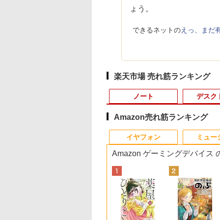
ょう。
できるネットの
えっ、まだ有線
楽天市場 売れ筋ランキング
ノート
デスク
Amazon売れ筋ランキング
10
10
10
1
1
1
1
2
2
2
2
イヤフォン
ミュー
Amazon ゲーミングデバイス
500円OFFクーポ
モニター 23.8型
天ブックス限定特
【期間限定P15倍+最大
iiyama ProLite
ヒロシマ 消えたかぞ
【大特価】中古 VAIO
【★最大100%ポイン
【送料無料】1.54イン
【エントリーでポイン
「楽天ランキング1
＼レビュー投稿で保
マイクロソフト 法人
小学館版学習まんが 
【訳アリ】【WEB
l ディスプレイ Pro
白波瀬海来写真集
10%OFFクーポン】
X2492HSU-B1J 23.8イ
く （ポプラ社の絵本
Core i7 1065G7 第10世
ト】超小型筐体 ミニパ
チ ST7789 解像度
ト10倍】はじめての世
位」 デスクトップパ
延長／モバイルモニ
け Surface Pro 12 
界の歴史 新装版 全2
ラ＋フルHD】ノー
 純正モニター VESA
）(サイン入りチェ
【3年保証】LENOVO
ンチ IPSパネル搭載
67） [ 指田 和 ]
代CPU メモリ8GB
ソコン HP ProDesk
240x240 IPS LCDディ
界名作えほん きいろい
コン Windows11
ー 15.6 ディスプレイ
チ キーボード スト
巻セット （小学館 