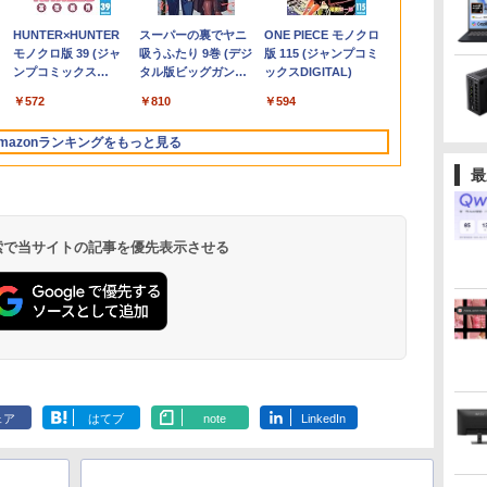
￥1,500
￥770
モ
小
GTX1660super｜中古
1920×1080 （フル
Chromebook Gen 4s
Desktop Fシリーズ
型 1920*1080 FHD ポー
i5 第11世代 メモリ
ん (1-49巻 最新刊)[オ
Ryzen 7 8845HS
獲得｜豪華特典付き｜
ター 15.6インチ ノング
ロ・ヒダルゴ ]
Windows11 Pr
レート 100Hz
￥110,000
￥6,500
￥39,800
￥149,800
￥8,980
￥39,800
￥30,906
￥131,999
￥29,800
￥9,999
￥6,600
￥27,800
￥10,980
世
ス
ゲーミングpc セット｜
HD）16:9 IPSパネル
2in1 ノートパソコン
F55-K1 23.8型/ Core
タブルモニター IPS液晶
8GB 16GB SSD240GB
リジナル缶バッジ付]
16GB/32GB RAM
最大180日保証｜Core
レア 非光沢 1080Pフル
2024付き メ
応 スピーカー 
.
Anker Soundcore
On My Road
by Amazon 天然水
HUNTER×HUNTER
【2026年アップグレ
On My Road
by Amazon 炭酸水
スーパーの裏でヤニ
Xiaomi シャオミ
BUGS LIFE
コカ・コーラ やかんの
ONE PIECE モノクロ
-
C
デスクトップパソコン
非光沢 ノングレア 液
83L5S00000
i5-1235U/ メモリ
パネル 薄型 軽量 持ち運
15インチ Windows11
全巻セット
512GB/1TB SSD
i5 第8世代｜中古ノー
HD コスパ 高画質 デュ
SSD512GB 1
VGA モニター
Liberty 5 ミッドナイ
(Stadium ver.)
ラベルレス 2L×9本
モノクロ版 39 (ジャ
ード版】AOKIMI ワ
(Stadium ver.)
ラベルレス 500ml
吸うふたり 9巻 (デジ
REDMI Buds 8 Lite ワ
麦茶 from 爽健美茶 ラ
版 115 (ジャンプコミ
B
イ
Windows11｜グラボ
晶ディスプレイ HDMI
ChromeOS N100 メモ
16GB/ SSD 512GB/
び 壁掛けに対応
WPS Office 1年保証 ノ
Windows 11 Pro ゲー
トパソコン
アルモニター サブモニ
Bluetooth 
晶モニター 
￥250
トブラック
ンプコミックス
イヤレスイヤホン
×24本 強炭酸水 ペッ
タル版ビッグガンガ
イヤレスイヤホン
ベルレス
ックスDIGITAL)
1660super SSD｜PC
VGA VESA準拠 PS4
リ4GB eMMC64GB
Windows 11/ 2024
Switch/PS3/PS4/PS5/Xbox
ートパソコン【CA】
ミングpc 2.5Gbps
Windows11 office付き
ター ポータブルモニタ
モバイル ビジ
プレイ 23.8
￥250
￥1,117
￥250
水
DIGITAL)
bluetooth イヤホン
トボトル 500ミリリ
ンコミックス)
Bluetooth 5.4 ノイズ
650mlPET×24本
ス
フォートナイト マイン
switch 対応 スイッチ
11.6インチ タッチ対応
Office付き/ 2025年1月
One/PC/スマ
中古ノートPC 中古ノ
LAN/Wi-
｜15.6型 テンキー付き
ー ゲーミングモニター
勤務 学生向け
コンモニター
￥14,990
￥572
￥1,964
￥1,625
￥810
￥2,980
￥1,653
￥594
V12 小型軽量 ブルー
ットル (Smart
キャンセリング ANC
クラフト fortnite apex
【中古】
再生品Sランク
モデル
ホ/USBType-C/標準
ートパソコン 中古パソ
Fi6E/BT5.2/HDMI2.1/USB4/DP1.4/OCuLi
｜ノートパソコン
リモートワーク IPS
FeuVision
トゥースHi-Fi 最大
Basic)
36時間再生
本
ロブロックス プレイ可
HDMI対応【選べる種
コン 中古PC 中古品
搭載コンパクトPC
Windows11 第8世代｜
Tpye-C/mini HDMI pc
FSID24BF0
mazonランキングをもっと見る
36時間再生 ぶるーと
初
能｜プレゼントに最
類】タッチ/ケース付
win11 パソコン コスパ
ノートパソコン｜パソ
ミニPC iPhone対応
ジョン ゲー
ゅーす コードレス
最
適！
き/4Kタイプ
ノートパソコン
コン｜PC｜中古PC
ター
ENCノイズキャンセ
リング 自動ペアリン
グ Type-C充電 マイ
ク付き 防水 タッチ式
 検索で当サイトの記事を優先表示させる
音量調整 スポーツ/通
勤/通学/WEB会議(ホ
ワイト)
ェア
はてブ
note
LinkedIn