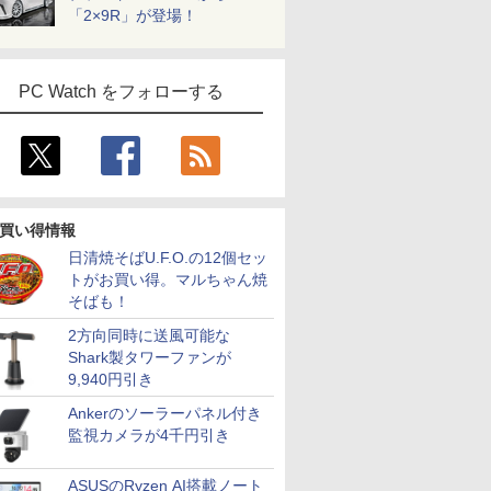
「2×9R」が登場！
PC Watch をフォローする
買い得情報
日清焼そばU.F.O.の12個セッ
トがお買い得。マルちゃん焼
7
7
7
8
8
8
9
9
9
10
10
10
そばも！
2方向同時に送風可能な
Shark製タワーファンが
9,940円引き
Ankerのソーラーパネル付き
監視カメラが4千円引き
ソコン
S5対応
と 17巻
【楽天1位常連】【新
＼メーカー5年保証／
BLACK LAGOON
MS Office 2024 H&B
ドウシシャ AVISTA フ
九条の大罪（17） 【電
【1500円OFFクーポ
液晶モニター 23.8型
【楽天ブックス限定特
【期間限定
iiyama Pro
ヒロシマ 
e 5310
モニター フ
日向夏 ]
品】 2026年最新モデル
【最短即日発送】【新
シールくじびき 3枚セ
搭載｜中古ノートパソ
ルHD解像度 24.5型ゲ
子書籍】[ 真鍋昌平 ]
ン】【訳アリ】【WEB
Dell ディスプレイ Pro
典】白波瀬海来写真集
10%OFF
X2492HSU
く （ポ
0U
リフレッシュ
ノートパソコン パソコ
品】モニター 21.5イン
ット
コン Windows11
ーミングディスプレイ
カメラ＋フルHD】ノー
24 純正モニター VESA
（仮）(サイン入りチェ
【3年保証】
ンチ IPS
67） [ 指
ASUSのRyzen AI搭載ノート