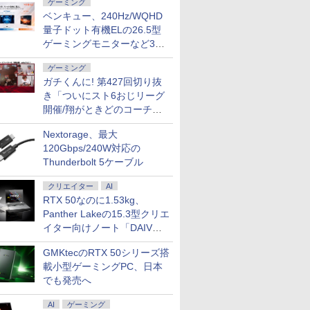
ゲーミング
ベンキュー、240Hz/WQHD
量子ドット有機ELの26.5型
ゲーミングモニターなど3機
種
ゲーミング
ガチくんに! 第427回切り抜
き「ついにスト6おじリーグ
開催/翔がときどのコーチ就
任など」
Nextorage、最大
120Gbps/240W対応の
Thunderbolt 5ケーブル
クリエイター
AI
RTX 50なのに1.53kg、
Panther Lakeの15.3型クリエ
イター向けノート「DAIV
Z5」
GMKtecのRTX 50シリーズ搭
載小型ゲーミングPC、日本
でも発売へ
AI
ゲーミング