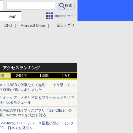
Impress サイト
全カテゴリ
CPU
Microsoft Office
アクセスランキング
時間
24時間
1週間
1カ月
メモリ8GBで仕事なんて無理……そう思ってい
た時期が僕にもありました
キオクシア、メモリ不足をフラッシュメモリで
補う拡張モジュール
AI搭載の無料オフィスアプリ「GenOffice」公
開。Word/Excel形式にも対応
GMKtecのRTX 50シリーズ搭載小型ゲーミング
PC、日本でも発売へ