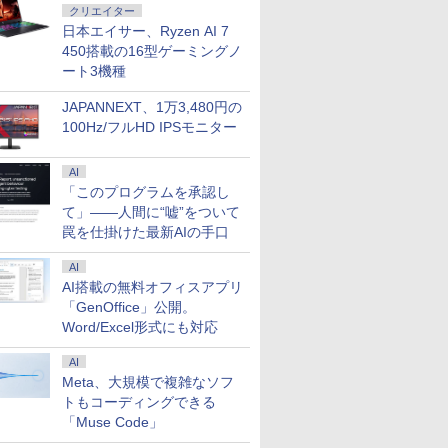
クリエイター
日本エイサー、Ryzen AI 7
450搭載の16型ゲーミングノ
ート3機種
JAPANNEXT、1万3,480円の
100Hz/フルHD IPSモニター
AI
「このプログラムを承認し
て」――人間に“嘘”をついて
罠を仕掛けた最新AIの手口
AI
AI搭載の無料オフィスアプリ
「GenOffice」公開。
Word/Excel形式にも対応
AI
Meta、大規模で複雑なソフ
トもコーディングできる
「Muse Code」