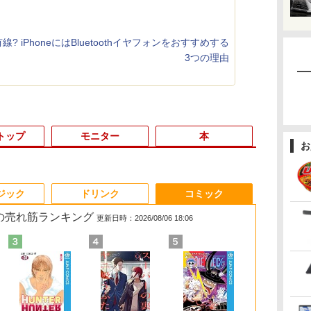
? iPhoneにはBluetoothイヤフォンをおすすめする
3つの理由
トップ
モニター
本
お
3
3
3
3
4
4
4
4
5
5
5
5
6
6
6
ジック
ドリンク
コミック
 の売れ筋ランキング
更新日時：2026/08/06 18:06
証
向
世
超得10％OFF｜ミドル
PHILIPS 241V8 LED液
【期間限定 ポイント
モデルプレスカウント
【展示品・代引不可】
モバイルモニター 15.6
【マラソン限定
[新品][全巻収納ダンボ
【★20％クーポン】
超得2,000円OFF&P2倍
【楽天1位！保護レザ
スター・ウォーズ／マ
中古ノートパ
【3年保証】P
薬屋のひとりご
ソ
タ
イン
2
クラス 快適｜AMD
晶モニター 23.8インチ
UP＆クーポン配布】
ダウンマガジン vol.13
富士通 FUJITSU デス
インチ InnoView モバ
30%OFF】中古 店長お
ール本棚付]◆特典あり
MINISFORUM UM880
｜Windows11正式対応
ーケース付き】【タッ
ンダロリアン公式ビジ
DELL Latitud
23.8型 液晶
【電子書籍】[ 
ーン
学習
Ryzen5 3500 GeForce
ワイド ブラック
Lenovo 500e
クトップPC FMV
イルディスプレイ 自立
まかせパソコン Core
◆魔入りました!入間く
PlusミニPC AMD
第8世代｜楽天1位 三冠
チ選択】 モバイルモニ
ュアルガイド [ パブ
Core i5-1031
ルHD IPS 