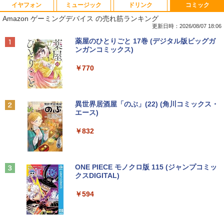
イヤフォン
ミュージック
ドリンク
コミック
【★最大100%ポイント】【新生活応援・
【おまかせPC】 デスクトップパソコン
厳選大手メーカー 中古 パソコンモニター
キングダム 80 （ヤングジャンプコミッ
1
1
1
1
Amazon ゲーミングデバイス の売れ筋ランキング
2026】【Office 2019 H&B】富士通 MU
Win11搭載 省スペース型 第8世代Core i5
液晶モニター シークレット 22インチ ワ
クス） [ 原 泰久 ]
937/Celeron 3865U/メモリ:4GB/8GB/S
/ 8GB以上 / SSD/HDDストレージ選択式
イド epson dell nec 富士通 acer io-dat
更新日時：2026/08/07 18:06
SD:128GB/256GB/512GB/1TB/13.3型/
有名メーカー（DELL HP 富士通 NEC レ
a 等 中古モニター 22 pcモニター 液晶デ
￥770
Anker Soundcore P40i ブラック
BRUCE WAYNE feat. Flo Milli, ATL Jacob
【Amazon.co.jp限定】 い・ろ・は・す 2L P
薬屋のひとりごと 17巻 (デジタル版ビッグガ
フルHD/wifi/HDMI/USB3.0/中古 ノート
ノボ）からご提供 中古 省スペースデスク
ィスプレイ 液晶モニタ pcモニタ ワイド
[Explicit]
ET ラベルレス ×8本
ンガンコミックス)
パソコン/モバイルPC/Windows11
トップ Windows11 Office付き 設定済み
モニター 店長おまかせ メーカーおまかせ
￥7,990
ですぐ使えるPC
福袋 【中古】【あす楽】
￥250
￥1,112
￥770
￥9,999
￥19,800
￥5,800
信じていた仲間達にダンジョン奥地で殺
2
されかけたがギフト『無限ガチャ』でレ
ベル9999の仲間達を手に入れて元パーテ
Anker Soundcore P31i ブラック
BRUCE WAYNE feat. Flo Milli, ATL Jacob
by Amazon 天然水 ラベルレス 500ml ×24本
異世界居酒屋「のぶ」(22) (角川コミックス・
ィーメンバーと世界に復讐＆『ざま
【★最大100%ポイント】【新生活応援・
2
[Explicit]
富士山の天然水 バナジウム含有 水 ミネラル
エース)
ぁ！』します！【電子書籍】
2026】【Office 2019 H&B】NEC Versa
中古パソコン | HP | ProDesk 600 G4 SF
PHILIPS モニター 23.6インチ 243V5 VA
2
2
ウォーター ペットボトル 静岡県産 500ミリリ
￥5,990
Pro/第4世代 Core i5/メモリ: 4GB/8GB/1
| Windows11 | デスクトップ | 一年保証 |
パネル 1920x1080 フルHD HDMI スピー
ットル (Smart Basic)
￥250
￥832
6GB/SSD:128GB/256GB/512GB/1TB/1
第8世代 | Core i5 8500 3.0(〜最大4.1)G
カー内蔵 中古ディスプレイ
￥792
5.6型/USB 3.0/DVD/SDカードスロット/
Hz | MEM:16GB | SSD:512GB(新品) | D
￥1,380
Wi-Fi/Office/無線マウス/中古 パソコン/
VDマルチ | 無線LAN:なし | Win11Pro64
￥6,600
中古PC ノートパソコン/Windows11
bit
Anker Soundcore Liberty 5 ミッドナイトブ
On My Road (Stadium ver.)
ONE PIECE モノクロ版 115 (ジャンプコミッ
異世界居酒屋「のぶ」(22) 【電子書籍】[
3
ラック
クスDIGITAL)
by Amazon 天然水ラベルレス 2L×9本
￥9,999
￥39,980
蝉川 夏哉 ]
￥250
【中古】【液晶モニター】NEC 24型ワイ
3
￥14,990
￥594
￥1,117
ド液晶ディスプレイ LCD-AS241F 3辺
￥924
スリムベゼル採用 24インチ ブルーライ
富士通 LIFEBOOK U9310/DX Core i5 10
【週末限定999円OFF！】 中古パソコン
ト低減機能 マルチディスプレイ
3
3
210U 1.6GHz/8GB/256GB(SSD)/13.3W/
中古 デスクトップパソコン Office付き