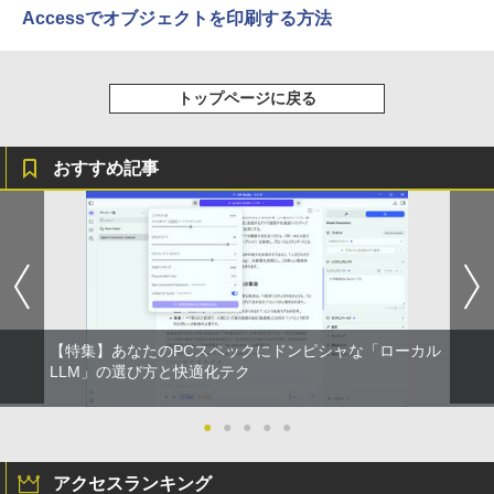
Accessでオブジェクトを印刷する方法
トップページに戻る
おすすめ記事
【特集】あなたのPCスペックにドンピシャな「ローカル
LLM」の選び方と快適化テク
●
●
●
●
●
アクセスランキング