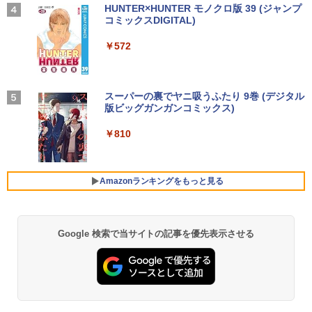
FHD(1920x1080)/Win11 バッテリ劣化
第10世代 フルHD 安心サポート 仕事用
【2026年アップグレード版】AOKIMI ワイヤ
On My Road (Stadium ver.)
HUNTER×HUNTER モノクロ版 39 (ジャンプ
￥7,480
【中古】【20260619】
液晶セット Windows11 Pro EPSON En
レスイヤホン bluetooth イヤホン V12 小型
コミックスDIGITAL)
by Amazon 炭酸水 ラベルレス 500ml ×24本
施設基準パーフェクトブック 2026年度
4
deavor AT997/E Core i5 16GB 22インチ
軽量 ブルートゥースHi-Fi 最大36時間再生 ぶ
強炭酸水 ペットボトル 500ミリリットル (Sm
版 [ 一般社団法人日本施設基準管理士協
￥250
中古 パソコン デスクトップパソコン
るーとゅーす コードレス ENCノイズキャン
art Basic)
￥16,500
会 ]
￥572
セリング 自動ペアリング Type-C充電 マイク
【500円OFFクーポン配布中】モバイル
4
付き 防水 タッチ式音量調整 スポーツ/通勤/通
￥45,999
￥1,625
￥22,000
モニター 15.6 インチ フルHD モニター
学/WEB会議(ホワイト)
デュアルディスプレイ ポータブル モバイ
Panasonic CF-XZ6 LTE SIM対応モデル
ルディスプレイ 高画質 液晶 IPSパネル
BUGS LIFE
スーパーの裏でヤニ吸うふたり 9巻 (デジタル
4
￥1,964
[ Core i5 7300U 8GBメモリ 256GB SSD
セカンド サブモニター 薄型 軽量 家庭用
版ビッグガンガンコミックス)
コカ・コーラ やかんの麦茶 from 爽健美茶 ラ
12.1型 カメラ付き ] : アウトレット ●
【正規永久版Office付き】ミニpc 【Intel
テレワーク スマートフォン
小学館 学習まんがシリーズ 学習まんが世
ベルレス 650mlPET×24本
4
￥250
5
【今だけSSD倍増中↑】 中古 ノートパソ
N5095 LPDDR4X 16GB 256GB SSD】m
界の歴史21巻セット
￥810
コン レッツノート Let's note 2in1タブ
ini pc Windows11 Pro 超軽量 4コア/4ス
Xiaomi シャオミ REDMI Buds 8 Lite ワイヤ
￥9,999
￥2,009
レットOffice選択可 PC おしゃれなカラ
レッド 2.9GHz ミニパソコン 静音 M.2 2
レスイヤホン Bluetooth 5.4 ノイズキャンセ
￥22,638
ーから選べる
242 SATA WIFI6 Bluetooth5.2 4K HDMI
リング ANC 36時間再生
2画面出力 デスクトップPC みにpc 省エ
Amazonランキングをもっと見る
ネ オフィス高速起動 省電力 静音設計
￥19,980
￥3,480
【公式・メーカー直販・送料無料】モニ
5
ター 新品 フルHD HP Series 3 Pro 322p
￥49,800
e 21.45インチFHDモニター IPS 21.5型
角度調整 VESA 100Hz 液晶 HDMI VGA P
Google 検索で当サイトの記事を優先表示させる
【ポイント5倍&1500円オフ】【WEBカ
S5 Switch 3年保証 転送不可 (型番：AK2
5
メラ＆フルHD】ノートパソコン 中古 パ
F1UT）
ソコン 14インチ 最大SSD1TB メモリ16
デスクトップパソコン デル DELL optipl
5
GB Core i5 第8世代 Microsoft Office付
ex 3070SF Micro 9世代 Core i5 メモリ8
￥11,280
き Windows11 DELL Latitude 5400 Mi
GB 16GB SSD256GB HDMI office Win
crosoft Office付き 中古ノートパソコン
dows11 pro Win11 4K 対応 ミニPC デ