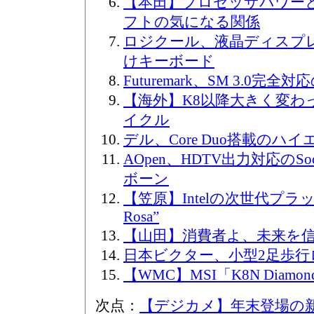
【本田】プロセッサパワー
フトの気になる関係
ロジクール、液晶ディスプ
けキーボード
Futuremark、SM 3.0完全対
【海外】K8以降大きく変わっ
イクル
デル、Core Duo搭載のハ
AOpen、HDTV出力対応のSo
ボーン
【笠原】Intelの次世代プラッ
Rosa”
【山田】消費者よ、未来を
日本ビクター、小型2足歩行
【WMC】MSI「K8N Diamond 
次点：
【デジカメ】年末登場の