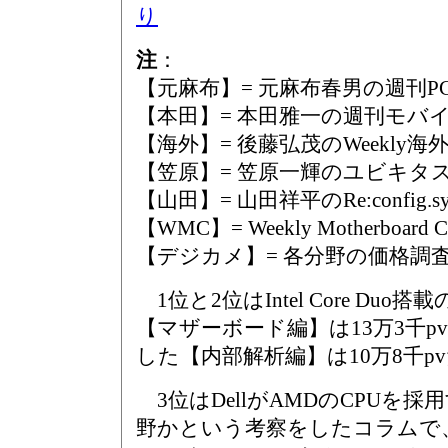
り
注
：
【元麻布】= 元麻布春男の週刊
【本田】= 本田雅一の週刊モバ
【海外】= 後藤弘茂のWeekly
【笠原】= 笠原一輝のユビキタ
【山田】= 山田祥平のRe:config.sy
【WMC】= Weekly Motherboard Ca
【デジカメ】= 各分野の価格調
1位と2位はIntel Core Duo
【マザーボード編】は13万3千p
した【内部解析編】は10万8千p
3位はDellがAMDのCPUを
野かという考察をしたコラムで、