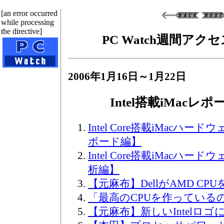
[an error occurred
while processing
the directive]
PC Watch週間ア
2006年1月16日～1月22日
Intel搭載iMacレ
Intel Core搭載iMacハ
ボード編】
Intel Core搭載iMacハ
析編】
【元麻布】DellがAMD C
「最高のCPUを作っている
【元麻布】新しいIntelロ