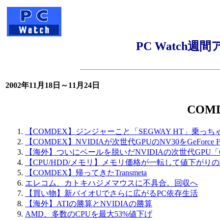
PC Watch
2002年11月18日～11月24日
COM
【COMDEX】ジンジャーこと「SEGWAY HT」乗っ
【COMDEX】NVIDIAが次世代GPUのNV30をGeForc
【海外】ついにベールを脱いだNVIDIAの次世代GPU「GeFor
【CPU/HDD/メモリ】メモリ価格が一転して値下がり
【COMDEX】帰ってきたTransmeta
エレコム、カトキハジメマウスに不具合。回収へ
【買い物】新バイオUでさらに広がるPC依存生活
【海外】ATIの勝算とNVIDIAの勝算
AMD、多数のCPUを最大53%値下げ