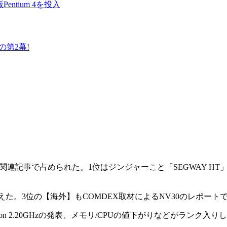
entium 4を投入
第2幕!
と関連記事で占められた。1位はジンジャーこと「SEGWAY HT
を越えた。3位の【海外】もCOMDEX取材によるNV30のレポートで
 2.20GHzの発表、メモリ/CPUの値下がりなどがランク入