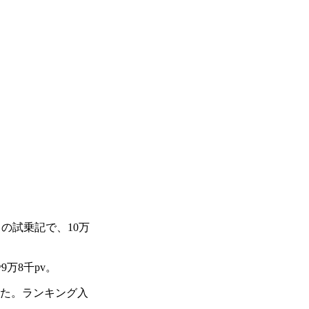
」の試乗記で、10万
9万8千pv。
りした。ランキング入