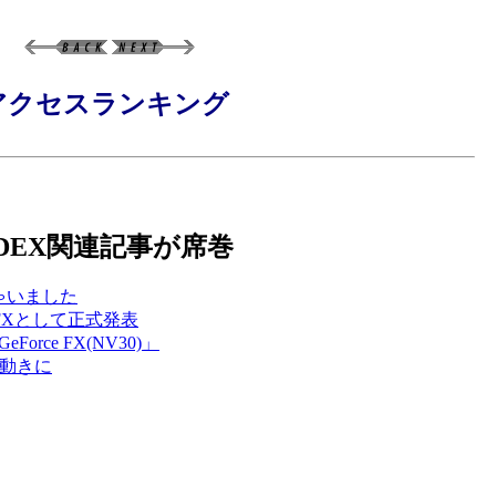
週間アクセスランキング
DEX関連記事が席巻
ちゃいました
e FXとして正式発表
ce FX(NV30)」
の動きに