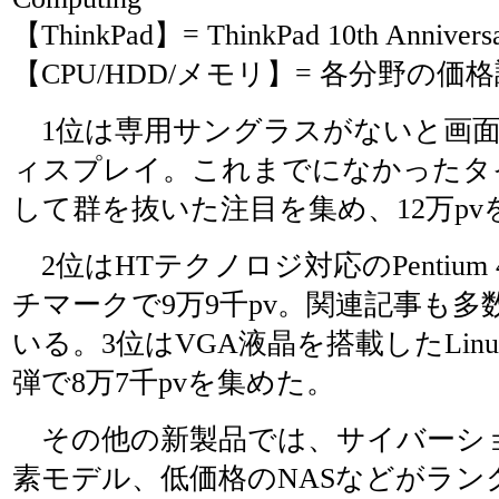
【ThinkPad】= ThinkPad 10th Anniversa
【CPU/HDD/メモリ】= 各分野の
1位は専用サングラスがないと画面
ィスプレイ。これまでになかったタ
して群を抜いた注目を集め、12万pv
2位はHTテクノロジ対応のPentium 4
チマークで9万9千pv。関連記事も
いる。3位はVGA液晶を搭載したLin
弾で8万7千pvを集めた。
その他の新製品では、サイバーショ
素モデル、低価格のNASなどがラン