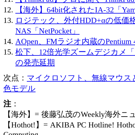
【海外】64bit化されたIA-32「Yam
ロジテック、外付HDD+αの低価
NAS「NetPocket」
AOpen、FMラジオ内蔵のPentiu
松下、12倍光学ズームデジカメ「Lum
の発売延期
次点：
マイクロソフト、無線マウス
色モデル
注
：
【海外】= 後藤弘茂のWeekly海外ニ
【Hothot!】= AKIBA PC Hotline! Ho
Computing