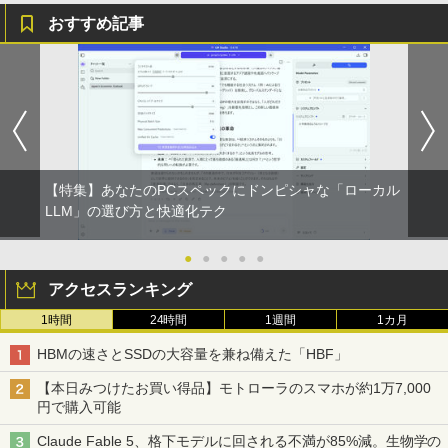
おすすめ記事
【特集】あなたのPCスペックにドンピシャな「ローカル
LLM」の選び方と快適化テク
●
●
●
●
●
アクセスランキング
1時間
24時間
1週間
1カ月
HBMの速さとSSDの大容量を兼ね備えた「HBF」
【本日みつけたお買い得品】モトローラのスマホが約1万7,000
円で購入可能
Claude Fable 5、格下モデルに回される不満が85%減。生物学の