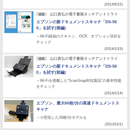
(2014/5/15)
山口真弘の電子書籍タッチアンドトライ
連載
エプソンの新ドキュメントスキャナ「DS-56
0」を試す(後編)
～Wi-Fi経由のスキャン、OCR、オプション項目を
チェック
(2014/1/15)
山口真弘の電子書籍タッチアンドトライ
連載
エプソンの新ドキュメントスキャナ「DS-56
0」を試す(前編)
～Wi-Fiを搭載した“ScanSnap対抗製品”の基本性能
をチェック
(2014/1/14)
エプソン、最大60枚/分の高速ドキュメントス
キャナ
～小型化した26枚/分モデルも
(2013/11/1)