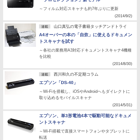
～フィルム対応スキャナも約7年ぶりに更新
(2014/9/2)
山口真弘の電子書籍タッチアンドトライ
連載
A4オーバーの本の「自炊」に使えるドキュメン
トスキャナを試す
～各社の業務用A3対応ドキュメントスキャナ4機種
を比較
(2014/8/30)
西川和久の不定期コラム
連載
エプソン「DS-40」
～Wi-Fiを搭載し、iOSやAndroidへもダイレクトに
取り込めるモバイルスキャナ
(2014/5/31)
エプソン、単3形電池4本で駆動可能なドキュメ
ントスキャナ
～Wi-Fi搭載で直接スマートフォンやタブレットに
転送