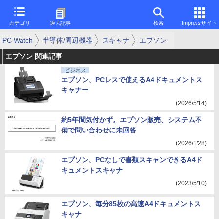
カテゴリ
過去記事
検索
Impressサイト
PC Watch
半導体/周辺機器
スキャナ
エプソン
エプソン 関連記事
ビジネス
エプソン、PCレスで使えるA4ドキュメントス
キャナー
(2026/5/14)
約5年間気付かず。エプソン販売、システム不
備で問い合わせに未回答
(2026/1/28)
エプソン、PCなしで書類スキャンできるA4ド
キュメントスキャナ
(2023/5/10)
エプソン、毎分85枚の高速A4ドキュメントス
キャナ