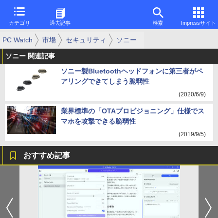
カテゴリ
過去記事
検索
Impressサイト
PC Watch
市場
セキュリティ
ソニー
ソニー 関連記事
ソニー製Bluetoothヘッドフォンに第三者がペ
アリングできてしまう脆弱性
(2020/6/9)
業界標準の「OTAプロビジョニング」仕様でス
マホを攻撃できる脆弱性
(2019/9/5)
おすすめ記事