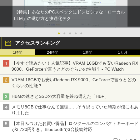
【特集】あなたのPCスペックにドンピシャな「ローカル
LLM」の選び方と快適化テク
●
●
●
●
●
アクセスランキング
1時間
24時間
1週間
1カ月
【今すぐ読みたい！人気記事】VRAM 16GBでも安いRadeon RX
9000、GeForceで言うとどのぐらいの性能？ - PC Watch
VRAM 16GBでも安いRadeon RX 9000、GeForceで言うとどの
ぐらいの性能？
HBMの速さとSSDの大容量を兼ね備えた「HBF」
メモリ8GBで仕事なんて無理……そう思っていた時期が僕にもあ
りました
【本日みつけたお買い得品】ロジクールのコンパクトキーボード
が3,720円引き。Bluetoothで3台接続対応