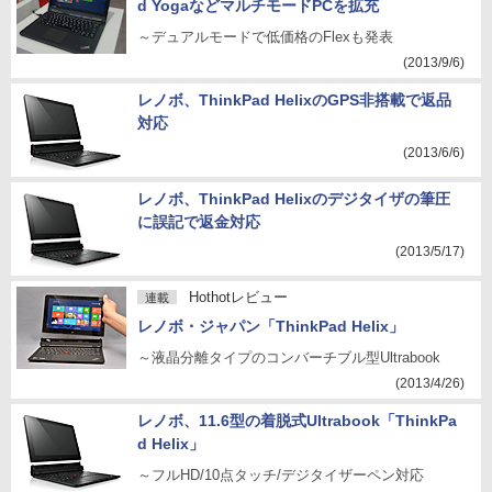
d YogaなどマルチモードPCを拡充
～デュアルモードで低価格のFlexも発表
(2013/9/6)
レノボ、ThinkPad HelixのGPS非搭載で返品
対応
(2013/6/6)
レノボ、ThinkPad Helixのデジタイザの筆圧
に誤記で返金対応
(2013/5/17)
Hothotレビュー
連載
レノボ・ジャパン「ThinkPad Helix」
～液晶分離タイプのコンバーチブル型Ultrabook
(2013/4/26)
レノボ、11.6型の着脱式Ultrabook「ThinkPa
d Helix」
～フルHD/10点タッチ/デジタイザーペン対応