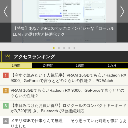
【特集】あなたのPCスペックにドンピシャな「ローカル
LLM」の選び方と快適化テク
●
●
●
●
●
アクセスランキング
1時間
24時間
1週間
1カ月
【今すぐ読みたい！人気記事】VRAM 16GBでも安いRadeon RX
9000、GeForceで言うとどのぐらいの性能？ - PC Watch
VRAM 16GBでも安いRadeon RX 9000、GeForceで言うとどの
ぐらいの性能？
【本日みつけたお買い得品】ロジクールのコンパクトキーボード
が3,720円引き。Bluetoothで3台接続対応
メモリ8GBで仕事なんて無理……そう思っていた時期が僕にもあ
りました