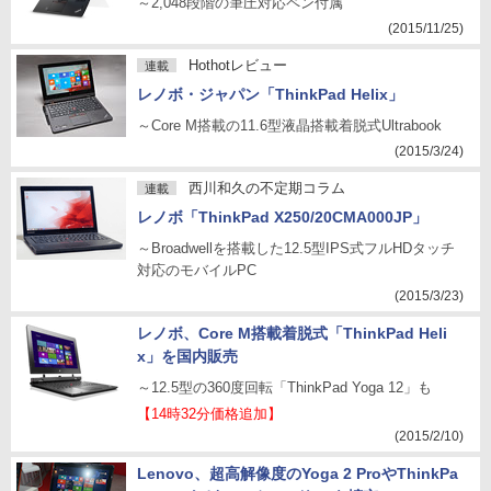
～2,048段階の筆圧対応ペン付属
(2015/11/25)
Hothotレビュー
連載
レノボ・ジャパン「ThinkPad Helix」
～Core M搭載の11.6型液晶搭載着脱式Ultrabook
(2015/3/24)
西川和久の不定期コラム
連載
レノボ「ThinkPad X250/20CMA000JP」
～Broadwellを搭載した12.5型IPS式フルHDタッチ
対応のモバイルPC
(2015/3/23)
レノボ、Core M搭載着脱式「ThinkPad Heli
x」を国内販売
～12.5型の360度回転「ThinkPad Yoga 12」も
【14時32分価格追加】
(2015/2/10)
Lenovo、超高解像度のYoga 2 ProやThinkPa