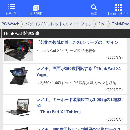
カテゴリ
過去記事
検索
Impressサイト
PC Watch
パソコン/タブレット/スマートフォン
2in1
ThinkPad
ThinkPad 関連記事
「芸術の領域に達したX1シリーズのデザイン」
～ThinkPad X1シリーズ製品発表会
(2016/2/9)
レノボ、画面が360度回転する「ThinkPad X1
Yoga」
～2,560×1,440ドットIPS液晶搭載でペンも収納
(2016/2/9)
レノボ、キーボード装着時でも1,065gの12型2i
n1
「ThinkPad X1 Tablet」
(2016/2/9)
レノボ、360度回転ヒンジ採用の14型ワークス