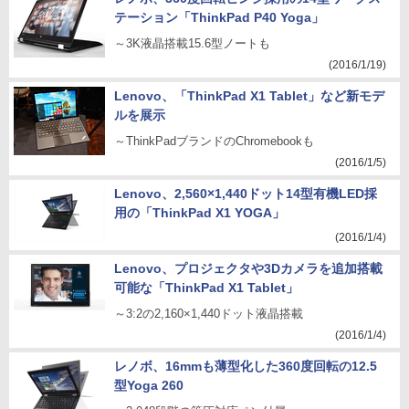
テーション「ThinkPad P40 Yoga」
～3K液晶搭載15.6型ノートも
(2016/1/19)
Lenovo、「ThinkPad X1 Tablet」など新モデ
ルを展示
～ThinkPadブランドのChromebookも
(2016/1/5)
Lenovo、2,560×1,440ドット14型有機LED採
用の「ThinkPad X1 YOGA」
(2016/1/4)
Lenovo、プロジェクタや3Dカメラを追加搭載
可能な「ThinkPad X1 Tablet」
～3:2の2,160×1,440ドット液晶搭載
(2016/1/4)
レノボ、16mmも薄型化した360度回転の12.5
型Yoga 260