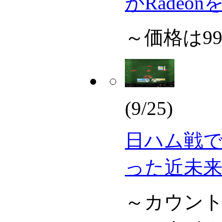
がRadeon
～価格は9
(9/25)
日ハム戦
った近未
～カウン