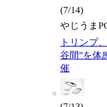
(7/14)
やじうまPC 
トリンプ、O
谷間”を体
催
(7/13)