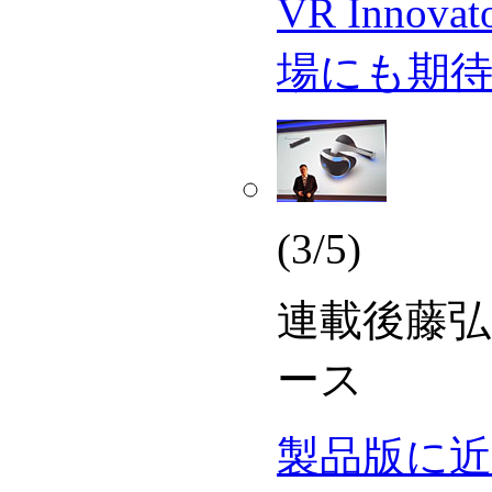
VR Innova
場にも期
(3/5)
連載
後藤弘
ース
製品版に近