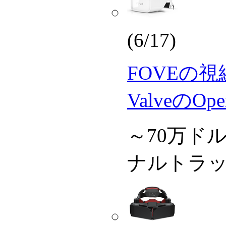
(6/17)
FOVEの視
ValveのO
～70万ド
ナルトラ