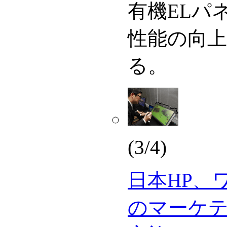
有機ELパ
性能の向
る。
(3/4)
日本HP、
のマーケ