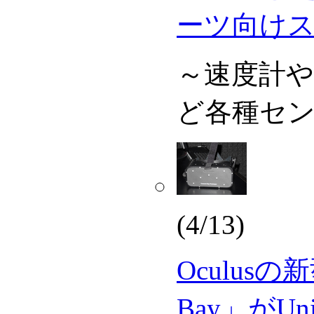
ーツ向け
～速度計
ど各種セ
(4/13)
Oculusの新
Bay」がUn