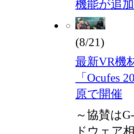
機能が追加
(8/21)
最新VR機
「Ocufes
原で開催
～協賛はG-
ドウェア