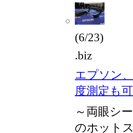
(6/23)
.biz
エプソン
度測定も可
～両眼シ
のホット