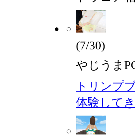
(7/30)
やじうまPC 
トリンプ
体験して