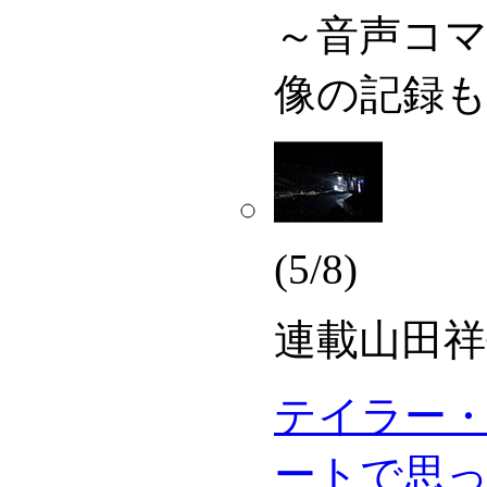
～音声コ
像の記録
(5/8)
連載
山田祥平の
テイラー
ートで思