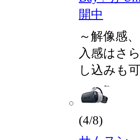
開中
～解像感、
入感はさ
し込みも
(4/8)