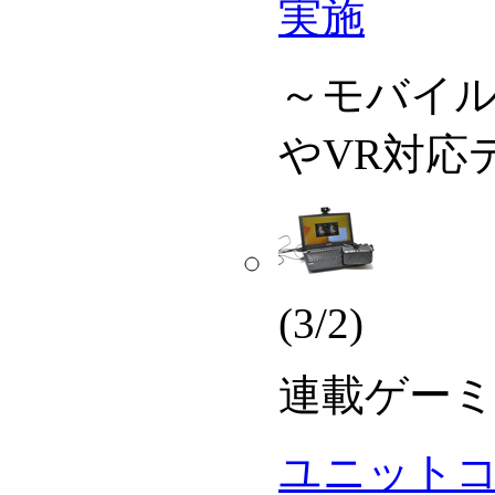
実施
～モバイ
やVR対応
(3/2)
連載
ゲーミン
ユニットコム「