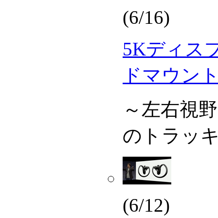
(6/16)
5Kディス
ドマウン
～左右視野角
のトラッ
(6/12)