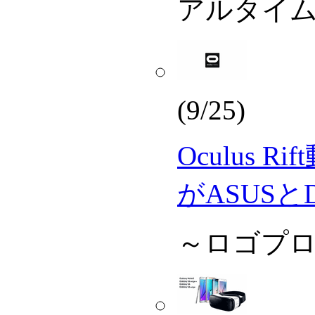
アルタイ
(9/25)
Oculus 
がASUSと
～ロゴプ