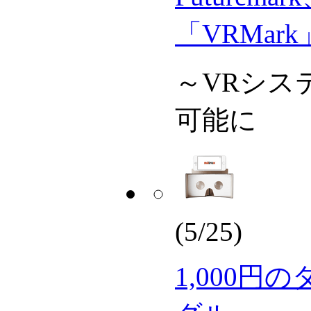
「VRMar
～VRシス
可能に
(5/25)
1,000円