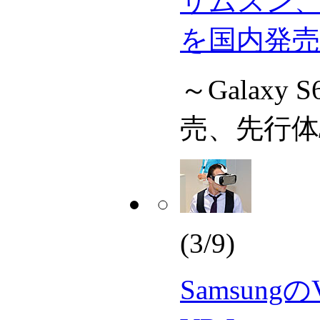
サムスン、V
を国内発売
～Galaxy
売、先行
(3/9)
Samsung