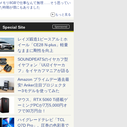
メモリ8GBで仕事なんて無理……そう思ってい
た時期が僕にもありました
もっと見る
Special Site
レイズ鍛造1ピースアルミホ
イール「CE28 N-plus」軽量
なままに剛性を向上
SOUNDPEATSのイヤカフ型
イヤフォン「UU2イヤーカ
フ」をイヤカフマニアが語る
Amazon プライムデー過去最
安! Anker注目プロジェクタ
ー3モデルを使ってみた
マウス、RTX 5060 Ti搭載ゲ
ーミングPCが7万5,000円オ
フで30万円台！
ハイグレードテレビ「TCL
Q7D Pro」。圧巻の色彩美で