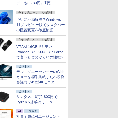
デルも5,280円に割引中
今すぐ読みたい！人気記事
ついに不満解消？Windows
11プレビュー版でタスクバー
の配置変更を徹底検証
今すぐ読みたい！人気記事
VRAM 16GBでも安い
Radeon RX 9000、GeForce
で言うとどのぐらいの性能？
ビジネス
デル、ソニーセンサーのWeb
カメラを標準搭載した小規模
会議向け43型4Kモニター
ビジネス
リンクス、6万2,800円で
Ryzen 5搭載のミニPC
AI
ビジネス
社員全員にAIエージェント、