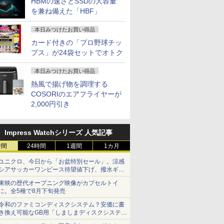
HBMの速さとSSDの大容量
を兼ね備えた「HBF」
本日みつけたお買い得品
カード付きの「プロ野球チッ
プス」が24袋セットでオトク
本日みつけたお買い得品
熱風で揚げ物を調理する
COSORIのエアフライヤーが
2,000円引き
Impress Watchシリーズ 人気記事
時間
24時間
1週間
1カ月
ユニクロ、今日から「お盆特別セール」。涼感
シアサッカーワンピース待望値下げ、撥水ギア
ショーツは1990円に
東映の歴代オープニング映像がカプセルトイ
に。全5種で8月下旬発売
令和のファミコンディスクシステム？安価に書
き換え可能なGB用「しましまディスクシステ
ム」