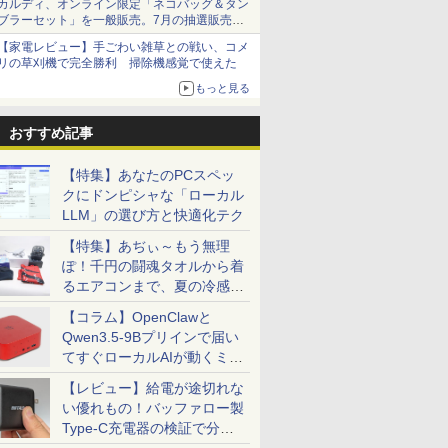
カルディ、オンライン限定「ネコバッグ＆タン
ブラーセット」を一般販売。7月の抽選販売の
当選無効分
【家電レビュー】手ごわい雑草との戦い、コメ
リの草刈機で完全勝利 掃除機感覚で使えた
もっと見る
おすすめ記事
【特集】あなたのPCスペッ
クにドンピシャな「ローカル
LLM」の選び方と快適化テク
【特集】あぢぃ～もう無理
ぽ！千円の闘魂タオルから着
るエアコンまで、夏の冷感グ
ッズ一挙紹介
【コラム】OpenClawと
Qwen3.5-9Bプリインで届い
てすぐローカルAIが動くミニ
PC「SER9 Pro」
【レビュー】給電が途切れな
い優れもの！バッファロー製
Type-C充電器の検証で分か