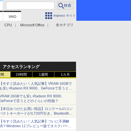
Impress サイト
全カテゴリ
CPU
Microsoft Office
アクセスランキング
時間
24時間
1週間
1カ月
【今すぐ読みたい！人気記事】VRAM 16GBで
も安いRadeon RX 9000、GeForceで言うとど
のぐらいの性能？ - PC Watch
VRAM 16GBでも安いRadeon RX 9000、
GeForceで言うとどのぐらいの性能？
【本日みつけたお買い得品】ロジクールのコン
パクトキーボードが3,720円引き。Bluetoothで3
台接続対応
【今すぐ読みたい！人気記事】ついに不満解
消？Windows 11プレビュー版でタスクバーの
配置変更を徹底検証 - PC Watch