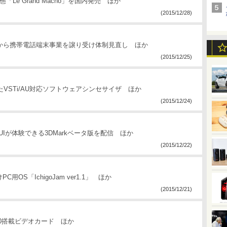
終形態「Le Grand Macho」を国内発売 ほか
(2015/12/28)
ズから携帯電話端末事業を譲り受け体制見直し ほか
(2015/12/25)
したVSTi/AU対応ソフトウェアシンセサイザ ほか
(2015/12/24)
新UIが体験できる3DMarkベータ版を配信 ほか
(2015/12/22)
OS「IchigoJam ver1.1」 ほか
(2015/12/21)
 960搭載ビデオカード ほか