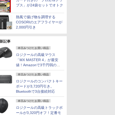
カード付きの「プロ野球チッ
プス」が24袋セットでオトク
熱風で揚げ物を調理する
COSORIのエアフライヤーが
2,000円引き
新記事
本日みつけたお買い得品
ロジクールの高級マウス
「MX MASTER 4」が最安
値！Amazonで3千円弱の割
引
本日みつけたお買い得品
ロジクールのコンパクトキー
ボードが3,720円引き。
Bluetoothで3台接続対応
本日みつけたお買い得品
ロジクールの高級トラックボ
ールが3,320円オフ！定番モ