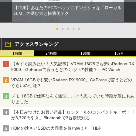
【特集】あなたのPCスペックにドンピシャな「ローカル
LLM」の選び方と快適化テク
●
●
●
●
●
アクセスランキング
1時間
24時間
1週間
1カ月
【今すぐ読みたい！人気記事】VRAM 16GBでも安いRadeon RX
9000、GeForceで言うとどのぐらいの性能？ - PC Watch
VRAM 16GBでも安いRadeon RX 9000、GeForceで言うとどの
ぐらいの性能？
メモリ8GBで仕事なんて無理……そう思っていた時期が僕にもあ
りました
【本日みつけたお買い得品】ロジクールのコンパクトキーボード
が3,720円引き。Bluetoothで3台接続対応
HBMの速さとSSDの大容量を兼ね備えた「HBF」