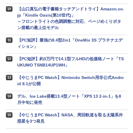
【山口真弘の電子書籍タッチアンドトライ】Amazon.co.
10
jp「Kindle Oasis(第10世代)」
～フロントライトの色調調整に対応、ページめくりボタ
ン搭載の最上位モデル
【PC短評】最強の8.4型2in1「OneMix 3S プラチナエデ
11
ィション」
【PC短評】約3万円で14.1型フルHDの低価格ノート「TS
12
UKUMO TSNB14UP1WH」
【やじうまPC Watch】Nintendo Switch用非公式Andro
13
id 8.1が公開
デル、Ice Lake搭載13.4型ノート「XPS 13 2-in-1」を8
14
月中旬に発売
【やじうまPC Watch】NASA、周回軌道を取る太陽系外
15
惑星を3つ発見