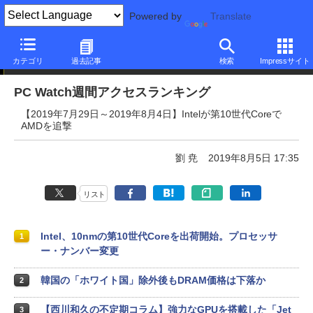
Powered by
Translate
PC Watch週間アクセスランキング
カテゴリ
過去記事
検索
Impressサイト
PC Watch週間アクセスランキング
【2019年7月29日～2019年8月4日】Intelが第10世代Coreで
AMDを追撃
劉 尭
2019年8月5日 17:35
リスト
Intel、10nmの第10世代Coreを出荷開始。プロセッサ
1
ー・ナンバー変更
韓国の「ホワイト国」除外後もDRAM価格は下落か
2
【西川和久の不定期コラム】強力なGPUを搭載した「Jet
3