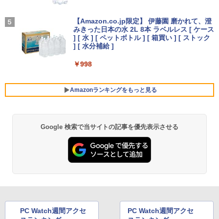
るーとゅーす コードレス ENCノイズキャン
セリング 自動ペアリング Type-C充電 マイク
HP ProBook 450 G6 15.6型大画面フルH
On My Road (Stadium ver.)
【最大3％OFF】 【中古】 送料無料 ワイ
4
5
付き 防水 タッチ式音量調整 スポーツ/通勤/通
D テンキー 8世代Core i5-8265U NVMeS
ド版 俺たちのフィールド 全18巻 村枝賢
【Amazon.co.jp限定】 伊藤園 磨かれて、澄
学/WEB会議(ホワイト)
SD512GB メモリ16GB Webカメラ内蔵
【期間限定5%OFFクーポン 8/12 10時ま
一 中古コミック 漫画 全巻セット マンガ
みきった日本の水 2L 8本 ラベルレス [ ケース
4
￥250
Type-C 指紋認証 HDMI Office Windows
で】 ゲーミングモニター モニター 24.5
【中古】
] [ 水 ] [ ペットボトル ] [ 箱買い ] [ ストック
￥1,964
11 送料無料 中古ノートパソコン
インチ 24インチ 180Hz 180hz FHD フリ
] [ 水分補給 ]
ッカーレス 24.5型 FullHD ブルーライト
￥8,700
カット ノングレア HDMI Adaptive-Sync
￥39,600
￥998
ブラック MAXZEN MGM25IC03 マクス
Xiaomi シャオミ REDMI Buds 8 Lite ワイヤ
ゼン
レスイヤホン Bluetooth 5.4 ノイズキャンセ
リング ANC 36時間再生
Amazonランキングをもっと見る
￥11,980
【ランキング1位！】新品 ノートパソコ
5
ン VETESA Intel Celeron 6500Y メモリ
￥3,480
ー:8GB SSD:1TB最大 15.6インチ 15.6型
フルHD液晶 テンキー付き 日本語キーボ
Google 検索で当サイトの記事を優先表示させる
薬屋のひとりごと 17巻 (デジタル版ビッグガ
ードwindows11搭載 office2024付き 初
【16%OFF！8/11 1:59まで】AOPEN ゲ
5
ンガンコミックス)
期設定済 IPS広視野角 無線機能 超軽量 P
ーミングモニター 23.8インチ IPS フル
C パソコン テレワーク応援
HD 非光沢 200Hz (144Hz 165Hz 対応) 0.
5ms sRGB 99% AMD FreeSync Premiu
￥770
m HDR10 HDMI 2.0 DisplayPort 1.2 ス
￥45,980
ピーカー・ヘッドフォン端子搭載 ゼロフ
レーム スピーカー搭載 VESA 24KG3YX1
bmipx
異世界居酒屋「のぶ」(22) (角川コミックス・
エース)
￥14,980
PC Watch週間アクセ
PC Watch週間アクセ
￥832