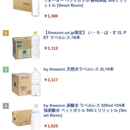
セリング 3.5 / マルチポイント接続 / 最大40時
ウォーター ペットボトル 静岡県産 500ミリリ
新で在庫処分
スマホ対応 MFP156T1F
間再生 / コンパクト形状/持ち運びに便利 / IP5
ットル (Smart Basic)
￥250
5 防塵防水位規格/PSE技術基準適合】パープ
￥12,980
￥8,999
【送料無料】現代法律実務の諸問題 令和
2
ル
￥1,380
7年度研修版／日本弁護士連合会
￥9,990
BRUCE WAYNE feat. Flo Milli, ATL Jacob
￥8,030
[Explicit]
【Amazon.co.jp限定】 い・ろ・は・す 2L P
NEC VKL24X-4 15.6インチ Core i3 メモ
Yoothi 互換品 液晶 13.3インチ Lenovo
2
2
ET ラベルレス ×8本
リ8GB SSD 256GB Office付き Webカメ
ThinkPad L13 Gen 3 21B3 21B4 21B9
Anker Soundcore P31i ピンク
￥250
ラ テンキー Windows11 ノートパソコン
21BA 対応 1920x1200 WUXGA IPS LED
￥1,112
中古パソコン
LCD 液晶ディスプレイ 修理交換用液晶
￥5,990
パネル
【3千円以上送料無料】就業規則の法律実
3
￥14,800
務／石嵜信憲／平井彩
見知らぬ糸
￥9,800
by Amazon 天然水ラベルレス 2L×9本
￥8,140
￥250
Anker Soundcore Liberty 5 ディープブルー
￥1,117
【★最大100%ポイント】【フルHD×WE
3
Bカメラ】東芝 G83/第8世代 Core i5/メ
【楽天1位 10.5/11インチ 小型 軽量】モ
3
￥14,990
モリ:8GB/16GB/SSD:256GB/512GB/1T
バイルモニター 10.5インチ 11インチ フ
B/13.3型液晶/Wi-fi/Bluetooth/USB3.1/T
ルHD 1080P 100%sRGB 400cd/m? 光沢
ちいかわ なんか小さくてかわいいやつ
4
ype-C/HDMI/中古PC 中古ノートパソコ
IPS パネル 色鮮やか 265g 超軽量 Type-
On My Road (Stadium ver.)
（4）なんか小さくてためになる豆本付き
ン Windows11 Win11正式対応
C対応 miniHDMI モニター 持ち運び サブ
by Amazon 炭酸水 ラベルレス 500ml ×24本
特装版 （プレミアムKC） [ ナガノ ]
ディスプレイ ミニPC対応 3年保証 EVICI
強炭酸水 ペットボトル 500ミリリットル (Sm
￥250
V
art Basic)
【2026年アップグレード版】AOKIMI ワイヤ
￥26,800
￥2,420
レスイヤホン bluetooth イヤホン V12 小型
軽量 ブルートゥースHi-Fi 最大36時間再生 ぶ
￥10,999
￥1,625