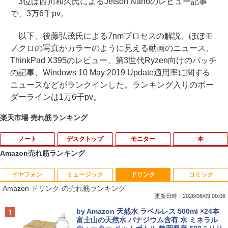
3位は西川和久氏によるJetson Nanoのレビュー記事
で、3万6千pv。
以下、後藤弘茂氏による7nmプロセスの解説、ほぼモ
ノクロの写真がカラーのように見える動画のニュース、
ThinkPad X395のレビュー、第3世代Ryzen向けのパッチ
の記事、Windows 10 May 2019 Update適用率に関する
ニュースなどがランクインした。ランキング入りのボー
ダーラインは1万6千pv。
楽天市場 売れ筋ランキング
ノート
デスクトップ
モニター
本
Amazon売れ筋ランキング
イヤフォン
ミュージック
ドリンク
コミック
【期間限定破格金額！】新生活 新古品 W
【お買い物マラソ開催中！P最大31.5%還
魔王城の料理番 〜コワモテ魔族ばかりだ
1
1
1
Amazon ドリンク の売れ筋ランキング
in11搭載 パソコンノートパソコンoffice
元】五年保証 白 モバイルモニター 15.6
けど、ホワイトな職場です〜 6巻 【電
付き 初心者向けノートPC 初期設定済 1
インチ FHD 1920×1080 1080P Fast IPS
子書籍】[ ワイエム系 ]
更新日時：2026/08/09 00:06
5.6型 インテル高速CPU ランダムで発送
パネル PU保護カバー付き 非光沢 1200:1
Anker Soundcore P42i (Bluetooth 6.1)【完
BRUCE WAYNE feat. Flo Milli, ATL Jacob
by Amazon 天然水 ラベルレス 500ml ×24本
メモリ4GB～ 高速SSD1TB 最大 フルHD
高コントラスト 超軽量 640g スピーカー
￥792
全ワイヤレスイヤホン/ウルトラノイズキャン
[Explicit]
富士山の天然水 バナジウム含有 水 ミネラル
Webカメラ zoom 軽量薄型 無線 型番更
内蔵 Type-C/HDMI 接続 PS5/Switch/PC/