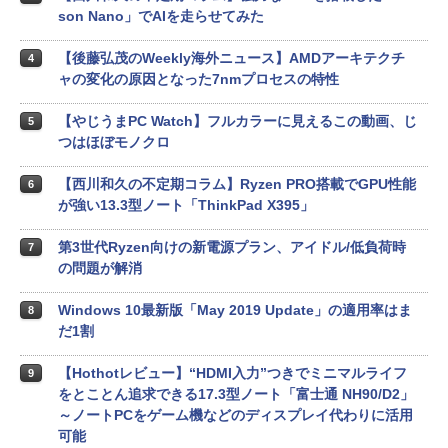
son Nano」でAIを走らせてみた
【後藤弘茂のWeekly海外ニュース】AMDアーキテクチ
4
ャの変化の原因となった7nmプロセスの特性
【やじうまPC Watch】フルカラーに見えるこの動画、じ
5
つはほぼモノクロ
【西川和久の不定期コラム】Ryzen PRO搭載でGPU性能
6
が強い13.3型ノート「ThinkPad X395」
第3世代Ryzen向けの新電源プラン、アイドル/低負荷時
7
の問題が解消
Windows 10最新版「May 2019 Update」の適用率はま
8
だ1割
【Hothotレビュー】“HDMI入力”つきでミニマルライフ
9
をとことん追求できる17.3型ノート「富士通 NH90/D2」
～ノートPCをゲーム機などのディスプレイ代わりに活用
可能