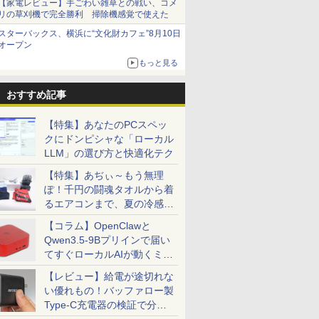
【家電レビュー】手ごわい雑草との戦い、コメ
リの草刈機で完全勝利 掃除機感覚で使えた
スターバックス、横浜に“文化財カフェ”8月10日
オープン
もっと見る
おすすめ記事
【特集】あなたのPCスペッ
クにドンピシャな「ローカル
LLM」の選び方と快適化テク
【特集】あぢぃ～もう無理
ぽ！千円の闘魂タオルから着
るエアコンまで、夏の冷感グ
ッズ一挙紹介
【コラム】OpenClawと
Qwen3.5-9Bプリインで届い
てすぐローカルAIが動くミニ
PC「SER9 Pro」
【レビュー】給電が途切れな
い優れもの！バッファロー製
Type-C充電器の検証で分か