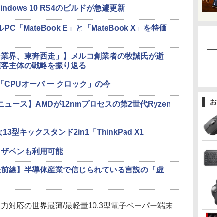
dows 10 RS4のビルドが急遽更新
ルPC「MateBook E」と「MateBook X」を特価
ン業界、東奔西走」】メルコ創業者の牧誠氏が逝
顧客主体の戦略を振り返る
CPUオーバ ー クロック」の今
お
ニュース】AMDが12nmプロセスの第2世代Ryzen
13型キックスタンド2in1「ThinkPad X1
イザペンも利用可能
最前線】半導体産業で信じられている言説の「虚
対応の世界最薄/最軽量10.3型電子ペーパー端末