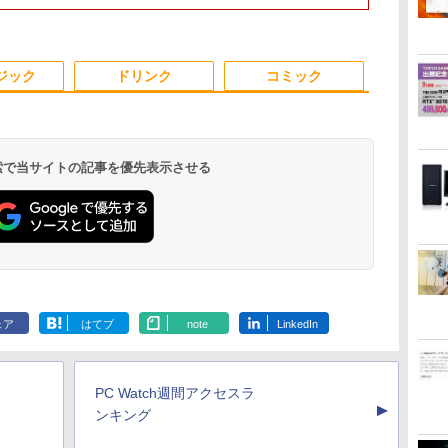
N
返品 送料無料 中古デス
VESA対応 テレワーク
Windows 11 頑丈設計
Windows11 Lenovo
ッド メモリ 8~32GB
ター ポータブルモニタ
& Office 2019｜軽量モ
Radeon 760M PCIe3.0
イポート HDMI VGA
SSD:256GB(
パソコン モニ
ビ
クトップパソコン 中古
在宅勤務 法人向け オフ
2in1 タブレットPC(タ
Thinkpad L580 中古ノ
SSD 256GB~1TB デス
ー ゲーミングモニター
バイルタブレットPC｜
M.2 2280 SSD1TB/最
PS4 switch 対応 スイ
DVD-ROM | 
沢 スピーカ
生向
パソコン デスクトップ
ィス TERRA 2441W
ッチペン非付属)【整備
ートパソコン PC パソ
クトップPC
リモートワーク IPS
プラチナ｜本体のみ｜
大2×8TB USB4
ッチ VESA準拠【中
あり | Webカ
HDR/Freesyn
3
4
5
6
時出
パソコン デスクトップ
済み中古品】
コン 中古ノートPC 中
office2021 ゲーム 本体
Tpye-C/mini HDMI pc
キーボードなし
Bluetooth5.2 2.5Gbps
古】
フルHD | テン
cocopar HG-
ジック
ドリンク
コミック
PC ミニPC OFFICE付
古PC SSD1TB メモリ
のみ
ミニPC iPhone対応
LAN*2 VESA 静音
Win11Pro64B
プ
き
16GB 中古パソコン レ
mini pc Windows11
ダプター付属
コン
ノボ
Pro 4K 3画面出力 M6
Ultra
 検索で当サイトの記事を優先表示させる
け
筋肉 脳 血管 腸 骨 5
アーティストのための
ROCKIN'ON JAPAN
ゼロからスタ
ミ
つの力が毎日高ま
人体解剖学 ドローイン
(ロッキング・オン・ジ
ニング だれ
治
る！ 鎌田式長生き常
グ フォーム＆ポーズ [
ャパン) 2026年 10月号
る英語の耳作
備菜 [ 鎌田 實 ]
Tom Fox ]
ニング [ 安河
￥1,694
￥5,500
￥1,080
￥1,540
.
Anker Soundcore
On My Road
by Amazon 天然水
ONE PIECE モノクロ
【2026年アップグレ
On My Road
by Amazon 炭酸水
HUNTER×HUNTER
Xiaomi シャオミ
BUGS LIFE
コカ・コーラ やかんの
スーパーの裏でヤニ吸
Liberty 5 ミッドナイ
(Stadium ver.)
ラベルレス 2L×9本
版 115 (ジャンプコミ
ード版】AOKIMI ワ
(Stadium ver.)
ラベルレス 500ml
モノクロ版 39 (ジャ
REDMI Buds 8 Lite ワ
麦茶 from 爽健美茶 ラ
うふたり 9巻 (デジタル
￥250
トブラック
ックスDIGITAL)
イヤレスイヤホン
×24本 強炭酸水 ペッ
ンプコミックス
イヤレスイヤホン
ベルレス
版ビッグガンガンコミ
￥250
￥1,117
￥250
ェア
はてブ
note
LinkedIn
水
bluetooth イヤホン
トボトル 500ミリリ
DIGITAL)
Bluetooth 5.4 ノイズ
650mlPET×24本
ックス)
￥14,990
￥594
￥1,964
￥1,625
￥572
￥3,480
￥2,009
￥810
V12 小型軽量 ブルー
ットル (Smart
キャンセリング ANC
トゥースHi-Fi 最大
Basic)
36時間再生
36時間再生 ぶるーと
PC Watch週間アクセスラ
ゅーす コードレス
▲
ENCノイズキャンセ
ンキング
リング 自動ペアリン
グ Type-C充電 マイ