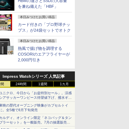
HBMの速さとSSDの大容量
を兼ね備えた「HBF」
本日みつけたお買い得品
カード付きの「プロ野球チッ
プス」が24袋セットでオトク
本日みつけたお買い得品
熱風で揚げ物を調理する
COSORIのエアフライヤーが
2,000円引き
Impress Watchシリーズ 人気記事
時間
24時間
1週間
1カ月
ユニクロ、今日から「お盆特別セール」。涼感
シアサッカーワンピース待望値下げ、撥水ギア
ショーツは1990円に
東映の歴代オープニング映像がカプセルトイ
に。全5種で8月下旬発売
カルディ、オンライン限定「ネコバッグ＆タン
ブラーセット」を一般販売。7月の抽選販売の
当選無効分