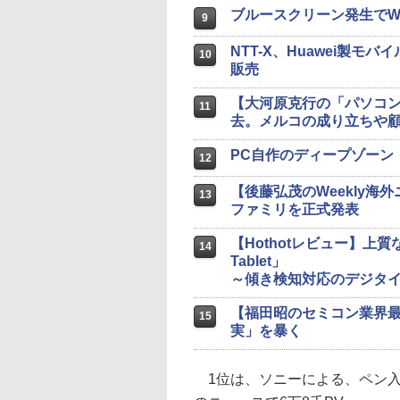
ブルースクリーン発生でWin
9
NTT-X、Huawei製モバイ
10
販売
【大河原克行の「パソコ
11
去。メルコの成り立ちや
PC自作のディープゾーン「
12
【後藤弘茂のWeekly海外
13
ファミリを正式発表
【Hothotレビュー】上質な
14
Tablet」
～傾き検知対応のデジタ
【福田昭のセミコン業界
15
実」を暴く
1位は、ソニーによる、ペン入力