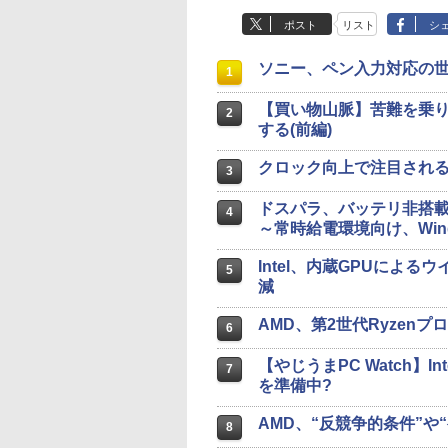
ポスト
リスト
シ
ソニー、ペン入力対応の世界
1
【買い物山脈】苦難を乗り
2
する(前編)
クロック向上で注目される第
3
ドスパラ、バッテリ非搭載の1
4
～常時給電環境向け、Windows
Intel、内蔵GPUによ
5
減
AMD、第2世代Ryzenプ
6
【やじうまPC Watch】Int
7
を準備中?
AMD、“反競争的条件”や
8