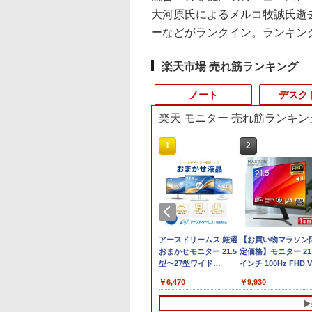
大河原氏によるメルコ牧誠氏逝去の記事
ーなどがランクイン。ランキング
楽天市場 売れ筋ランキング
ノート
デスク
楽天 モニター 売れ筋ランキン
10
10
1
1
1
2
2
2
.6型 ノートパソコン
ANNEXT 24.5イン
【初心者応援】おまか
公式ショップ
【法人限定】バッファ
【マラソンセール期間
アースドリームス 厳選
中古ノートパソコン 
【全品最大2500円O
【お買い物マラソン
HD Lenovo
TNパネル搭載
せ！新品プリンターな
amadana 23.8インチ
ロー WLE-OP-
中ポイント5倍】中古デ
おまかせモニター 21.5
あり パナソニック
クーポン】【超小型 
定価格】モニター 21.
nkPad L590 Core
0Hz対応 フル
ど計7点のセット！ PC
モニター ディスプレイ
AC12C2 WLE-OP-
スクトップパソコン
型〜27型ワイド
Let's note SZ6 Core 
8世代 i5】 Core i5 
インチ 100Hz FHD 
8265U m.2SSD256G
1920x1080)解像度
初心者でも安心! おま
23.8-Inch IPS Full HD
AC12C後継品 エアス
Core i7 第9世代 メモリ
【HDMI対応 / FULL
Windows11 Pro Offi
世代 DELL OptiPlex
パネル スピーカー搭
,800
,980
￥35,980
￥22,000
￥3,570
￥37,980
￥6,470
￥12,980
￥42,999
￥9,930
8G Wi-Fi
ミングモニター
かせフルセット 中古ノ
Display：DS10『イン
テーション プロ用 12V
16GB M.2 SSD512GB
HD解像度】 大手メー
2024付き メモリ
3060
ブルーライト軽減 ノ
Type-C Webカメ
245GT180FHDR
ートパソコン 初期設定
テリアと調和する、新
ACアダプター
DVD-ROM
カー液晶 (Dell/HP/NEC
4GB/8GB選択可
MicroDisplayPort
グレアタイプ 壁掛け
Windows11【中
I DP HDR400相当
済み Windows11
しいディスプレイのか
DisplayPort DVI 省ス
等) テレワーク デュア
SSD256GB/512GB/1
Office付き
応 省スペース 角度