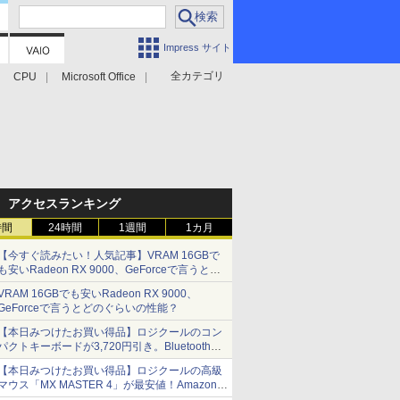
Impress サイト
全カテゴリ
CPU
Microsoft Office
アクセスランキング
時間
24時間
1週間
1カ月
【今すぐ読みたい！人気記事】VRAM 16GBで
も安いRadeon RX 9000、GeForceで言うとど
のぐらいの性能？ - PC Watch
VRAM 16GBでも安いRadeon RX 9000、
GeForceで言うとどのぐらいの性能？
【本日みつけたお買い得品】ロジクールのコン
パクトキーボードが3,720円引き。Bluetoothで3
台接続対応
【本日みつけたお買い得品】ロジクールの高級
マウス「MX MASTER 4」が最安値！Amazonで
3千円弱の割引