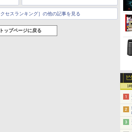
ク付き 防水 タッチ式
音量調整 スポーツ/通
週間アクセスランキング］の他の記事を見る
勤/通学/WEB会議(ホ
ワイト)
トップページに戻る
1