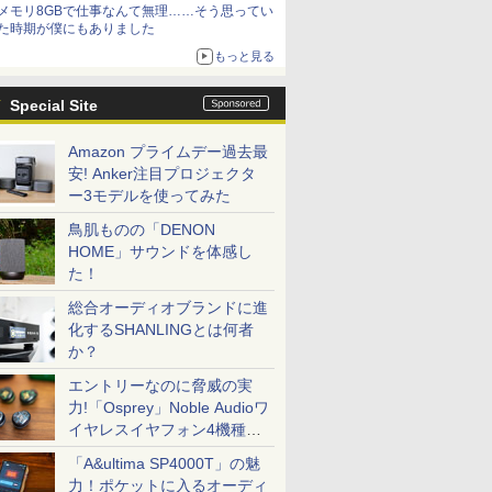
メモリ8GBで仕事なんて無理……そう思ってい
た時期が僕にもありました
もっと見る
Special Site
Amazon プライムデー過去最
安! Anker注目プロジェクタ
ー3モデルを使ってみた
鳥肌ものの「DENON
HOME」サウンドを体感し
た！
総合オーディオブランドに進
化するSHANLINGとは何者
か？
エントリーなのに脅威の実
力!「Osprey」Noble Audioワ
イヤレスイヤフォン4機種を
一気に聴く
「A&ultima SP4000T」の魅
力！ポケットに入るオーディ