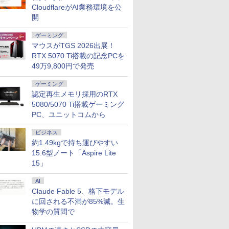
CloudflareがAI業務環境を公
新品) |
ター 非光
Windows11 DELL
リッカーフリー ブルー
Kompanio 838 メモリ
古】
sRGB:100%
Celeron S
たち。』見
無線LAN:
ー内蔵
Latitude 3500 中古ノ
ライトカット モニター
開
4GB eMMC64GB
1ms(MPRT) PCモニタ
無線 15.
ー【ドット
メラ内蔵 |
c/VESA
ートパソコン PC パソ
ディスプレイ MAXZEN
10.95インチ タッチ対
ー 液晶モニター パソ
ライブレス
年付】
7
8
9
10
キー |
238
コン 中古ノートPC 中
MGM27IC04-F240
応 再生品Sランク
コンモニター ジャパン
ゲーミング
it | ACア
古PC 最大SSD1TB メ
ネクスト
マウスがTGS 2026出展！
モリ32GB 中古パソコ
RTX 5070 Ti搭載の記念PCを
ン フルHD
49万9,800円で発売
ゲーミング
認定再生メモリ採用のRTX
ートリス
[新品][ライトノベル]転
地球の歩き方 スタ
セーヴル磁器技術大全
バムとケロ
5080/5070 Ti搭載ゲーミング
にでもでき
生したらスライムだっ
ー・ウォーズ [ 地球の
[ アントワーヌ・ダル
ー2027 [ 
PC、ユニットコムから
りトレー
た件 (全23冊) 全巻セッ
歩き方編集室 ]
ビス ]
￥1,540
内哲也 ]
ト
ビジネス
￥25,630
￥2,750
￥30,800
約1.49kgで持ち運びやすい
15.6型ノート「Aspire Lite
15」
AI
Claude Fable 5、格下モデル
に回される不満が85%減。生
物学の質問で