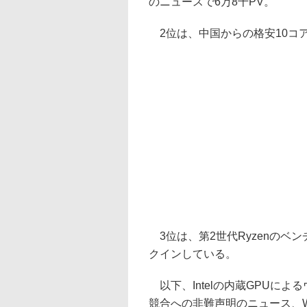
のニュースで6万8千PV。
2位は、中国からの格安10コア
3位は、第2世代Ryzenのベ
クインしている。
以下、Intelの内蔵GPUに
競合への非難声明のニュース、Wi