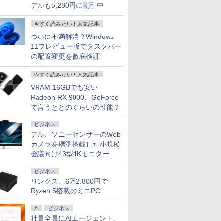
デルも5,280円に割引中
今すぐ読みたい！人気記事
ついに不満解消？Windows
11プレビュー版でタスクバー
の配置変更を徹底検証
今すぐ読みたい！人気記事
VRAM 16GBでも安い
Radeon RX 9000、GeForce
7
7
8
8
9
9
10
10
で言うとどのぐらいの性能？
ビジネス
デル、ソニーセンサーのWeb
カメラを標準搭載した小規模
会議向け43型4Kモニター
HP |
・超800
【1500円OFFクーポ
【期間限定10%OFFク
【期間限定 ポイント
AOC ゲーミングディ
15.6型 ノートパソコン
JAPANNEXT 24.5イン
【初心者応
公式ショッ
ビジネス
G5 |
 モニター
ン】【WEBカメラ＆テ
ーポン 8/12 10時まで】
UP＆クーポン配布】
スプレイ 27G411 ［27
フルHD Lenovo
チ TNパネル搭載
せ！新品プ
amadana
リンクス、6万2,800円で
| ノート
24.5 / 27型
ンキー付き】ノートパ
ゲーミングモニター 27
Lenovo Chromebook
型 /フル
ThinkPad L590 Core
180Hz対応 フル
ど計7点の
モニター 
Ryzen 5搭載のミニPC
 | 第8世代
ソコン 15.6インチ
インチ FHD 240Hz
Duet EDU G2 2in1 ノ
HD(1920×1080) /ワイ
i5 8265U m.2SSD256G
HD(1920x1080)解像度
初心者でも
23.8-Inch 
￥24,800
￥13,980
￥29,800
￥17,800
￥33,800
￥16,980
￥35,980
￥22,000
5U 1.6(～
/100Hz
SSD512GB メモリ
1ms Fast IPSパネル
ートパソコン
ド］
メモリ8G Wi-Fi
ゲーミングモニター
かせフルセ
Display
AI
ビジネス
ニター
16GB Corei5 第8世代
HDMI2.0×1 DP1.4×1
83HKS00M00
USBType-C Webカメ
JN-245GT180FHDR
ートパソコ
テリアと調
社員全員にAIエージェント、
モニター
Microsoft Office付き
Adaptive Sync対応 フ
ChromeOS MediaTek
ラ Windows11【中
HDMI DP HDR400相当
済み Wind
しいディス