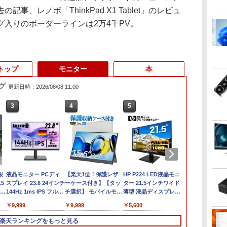
、レノボ「ThinkPad X1 Tablet」のレビュ
入りのボーダーラインは2万4千PV。
トップ
モニター
本
グ
更新日時：2026/08/08 11:00
3
3
3
4
4
4
5
5
5
6
6
訳
FF
限
【期間限定P15倍+最大
液晶モニター PCディ
【ポイント10倍 期間限
【1500円OFFクーポ
＼3年保証／ デスクト
【楽天1位！保護レザ
【中古パソコン】
【エントリーでポイン
HP P224 LED液晶モニ
中古パソコン | 
【楽天1位常連
第
5
10%OFFクーポン】
スプレイ 23.8 24インチ
定】dynabook K70 第
ン】【テンキー&Wi-
ップパソコン パソコン
ーケース付き】【タッ
Microsoft Surface Go
ト100％還元のチャン
ター 21.5インチワイド
ProBook 650 
冠獲得】黒/白
i5
第8
VA
【3年保証】HP
144Hz 1ms IPS フル
11世代 intel N4500
Fi】ノートパソコン
Windows11 新品
チ選択】 モバイルモニ
2｜10.5インチ｜タッチ
ス】GMKtec ミニPC
薄型 液晶ディスプレイ
Windows11 
21.5 / 23.8 / 
ce
載
PRODESK 400 G6 DM
HD ノングレア 非光沢
10.1型 高精細 IPSノン
15.6インチ SSD128GB
Office付き インテル 第
ター 15.6インチ ノング
対応 PixelSense｜第8
AMD Ryzen 5 7640HS
1920×1080 （フル
PC | 一年保証
240Hz/200Hz
￥52,800
￥9,999
￥16,700
￥21,800
￥57,999
￥9,999
￥22,800
￥91,999
￥5,600
￥23,980
￥11,999
ン
SSD512GB メモリ8GB
ブルーライトカット
グレア 無音ファンレス
メモリ8GB Core i3 第
13世代 Core i5
レア 非光沢 1080Pフル
世代 Core m3-8100Y｜
6コア12スレッド
HD）白色LEDバックラ
| Core i5 826
/180Hz/165Hz
対
Core i5 Windows 11
HDMI VGA スピーカー
Wi-Fi 6 WEBカメラ 初
8世代 Microsoft
4590~Core i7 13700
HD コスパ 高画質 デュ
メモリ8GB｜高速
MAX5.0GHz DDR5
イト IPSパネル 非光沢
最大3.9)GHz |
ゲーミングモ
楽天ランキングをもっと見る
TB
調整
Pro 中古 アウトレット
内蔵 ヘッドホン端子
期設定済み すぐ使える
Office付き
5.20GHz 16コア24スレ
アルモニター サブモニ
128GB SSD｜Win 11
32GB/最大128GB
ノングレア ディスプレ
MEM:8GB |
1ms応答 pc