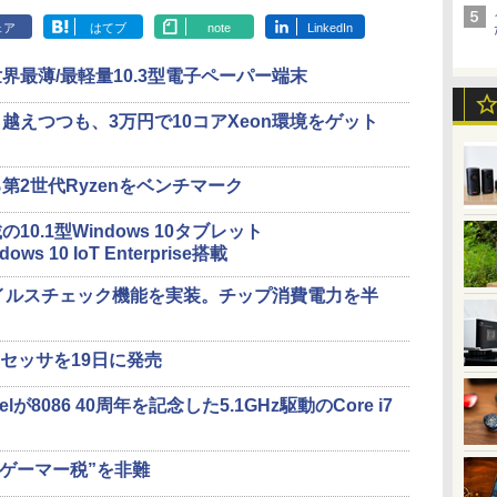
ェア
はてブ
note
LinkedIn
最薄/最軽量10.3型電子ペーパー端末
越えつつも、3万円で10コアXeon環境をゲット
2世代Ryzenをベンチマーク
0.1型Windows 10タブレット
 10 IoT Enterprise搭載
るウイルスチェック機能を実装。チップ消費電力を半
ロセッサを19日に発売
elが8086 40周年を記念した5.1GHz駆動のCore i7
“ゲーマー税”を非難