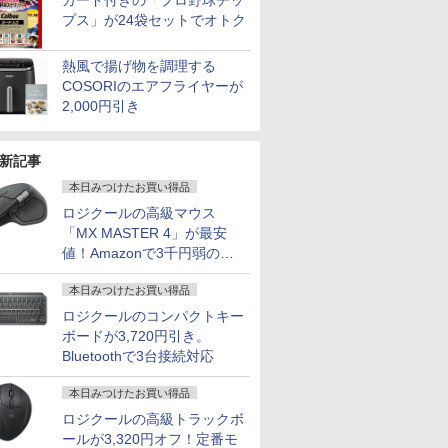
カード付きの「プロ野球チッ
プス」が24袋セットでオトク
熱風で揚げ物を調理する
COSORIのエアフライヤーが
2,000円引き
新記事
本日みつけたお買い得品
ロジクールの高級マウス
「MX MASTER 4」が最安
値！Amazonで3千円弱の割
引
本日みつけたお買い得品
ロジクールのコンパクトキー
ボードが3,720円引き。
Bluetoothで3台接続対応
本日みつけたお買い得品
ロジクールの高級トラックボ
ールが3,320円オフ！定番モ