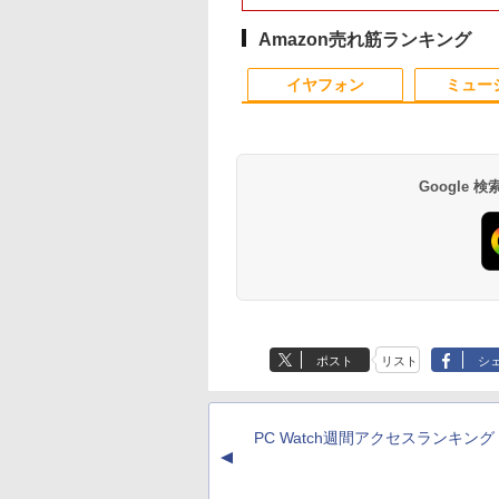
B:100%
Celeron SSD128 8G
たち。』見せるモニタ
ペース Windows11 マ
ルモニター Switch
選択可 12型 無線LA
Windows11 メモリ
高視野角 178°
s(MPRT) PCモニタ
無線 15.6インチ ド
ー【ドット抜け保証1
ウスコンピューター
PS4 PS5対応 【整備済
HDMI 軽量 モバイル 
8GB/16GB
Adaptive-Sync対応
Amazon売れ筋ランキング
液晶モニター パソ
ライブレスモデル
年付】
MPro-S201X 初期設定
み中古品】
ジネス 在宅勤務 学
SSD256GB/512GB/
MAXZEN
10
1
2
モニター ジャパン
済 すぐ使える 90日保
け
1TB HDMI 2画面同
MJM22CH03-F100
イヤフォン
ミュー
スト
証 送料無料
力 WIFI USB3.0 ミニ
2608mr
PC 本体 デスクトッ
パソコン 中古 パソ
Google
ヴル磁器技術大全
バムとケロのカレンダ
【3千円以上送料無料】
「こうして日本人だ
アントワーヌ・ダル
ー2027 [ 島田ゆか ]
夏目友人帳 1-33巻セッ
が騙される」マスコ
]
ト
が報じない「国際政
￥1,540
,800
￥19,404
￥2,970
Anker Soundcore
BRUCE WAYNE feat.
【Amazon.co.jp限
薬屋のひとりごと 17
Anker Soundcore
BRUCE WAYNE feat
by Amazon 天然水
異世界居酒屋「の
P40i オフホワイト
Flo Milli, ATL Jacob
定】 い・ろ・は・す
巻 (デジタル版ビッグ
P31i ブラック
Flo Milli, ATL Jacob
ラベルレス 500ml
ぶ」(22) (角川コミッ
[Explicit]
2L PET ラベルレス
ガンガンコミックス)
[Explicit]
×24本 富士山の天然
クス・エース)
￥7,990
￥5,990
ポスト
リスト
シ
×8本
水 バナジウム含有 
￥250
￥1,112
￥770
￥250
￥1,380
￥832
ミネラルウォーター
ペットボトル 静岡県
産 500ミリリットル
PC Watch週間アクセスランキング
(Smart Basic)
▲