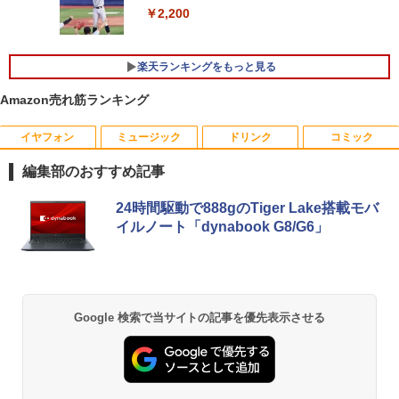
在宅勤務 学生向け 初期設定不要 店長お
21.5 / 23.8 / 27型 pcモニター 100Hz ゲ
￥2,200
まかせ中古厳選 ノートPC ノート パソコ
ーミングモニター HDMI 24インチ 1920*
ン 中古PC 在宅ワーク オフィス 中古
1080 FHD パソコン モニター ディスプレ
イ 非光沢 VA 4000:1 角度調整 VESA Fre
楽天ランキングをもっと見る
esync ps4/ps5/xbox スピーカー内蔵 kk
￥11,980
smart
Amazon売れ筋ランキング
￥11,999
【中古・軽量SSD搭載】新生活応援 新春
イヤフォン
ミュージック
ドリンク
コミック
5
ノートパソコン 中古 パソコン NEC Vers
aPro VB-1 12.5型 訳あり 第6世代Core i
編集部のおすすめ記事
3 SSD128GB Windows11＋Office2019
【楽天1位常連・超800冠獲得】黒/白 モ
5
180日保証 送料無料 Office付き
ニター 21.5 / 23.8 / 24.5 / 27型 240Hz/2
Anker Soundcore P40i ブラック
BRUCE WAYNE feat. Flo Milli, ATL Jacob
【Amazon.co.jp限定】 い・ろ・は・す 2L P
薬屋のひとりごと 17巻 (デジタル版ビッグガ
24時間駆動で888gのTiger Lake搭載モバ
00Hz /180Hz/165Hz/100Hz ゲーミングモ
[Explicit]
ET ラベルレス ×8本
ンガンコミックス)
イルノート「dynabook G8/G6」
ニター 1ms応答 pcモニター パソコン モ
￥13,800
￥7,990
ニター 非光沢 スピーカー内蔵 HDR/Free
￥250
￥1,112
￥770
sync/VESA cocopar HG-238
￥11,999
Anker Soundcore P31i ブラック
BRUCE WAYNE feat. Flo Milli, ATL Jacob
by Amazon 天然水 ラベルレス 500ml ×24本
異世界居酒屋「のぶ」(22) (角川コミックス・
Google 検索で当サイトの記事を優先表示させる
[Explicit]
富士山の天然水 バナジウム含有 水 ミネラル
エース)
ウォーター ペットボトル 静岡県産 500ミリリ
￥5,990
ットル (Smart Basic)
￥250
￥832
￥1,380