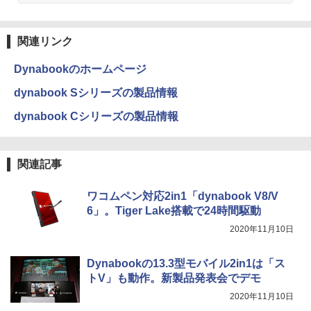
Anker Soundcore Liberty 5 ミッドナイトブ
On My Road (Stadium ver.)
ONE PIECE モノクロ版 115 (ジャンプコミッ
ラック
クスDIGITAL)
by Amazon 天然水ラベルレス 2L×9本
関連リンク
￥250
￥14,990
￥594
￥1,117
Dynabookのホームページ
dynabook Sシリーズの製品情報
【2026年アップグレード版】AOKIMI ワイヤ
On My Road (Stadium ver.)
HUNTER×HUNTER モノクロ版 39 (ジャンプ
dynabook Cシリーズの製品情報
レスイヤホン bluetooth イヤホン V12 小型
コミックスDIGITAL)
by Amazon 炭酸水 ラベルレス 500ml ×24本
軽量 ブルートゥースHi-Fi 最大36時間再生 ぶ
強炭酸水 ペットボトル 500ミリリットル (Sm
￥250
るーとゅーす コードレス ENCノイズキャン
art Basic)
￥572
セリング 自動ペアリング Type-C充電 マイク
関連記事
付き 防水 タッチ式音量調整 スポーツ/通勤/通
￥1,625
学/WEB会議(ホワイト)
BUGS LIFE
スーパーの裏でヤニ吸うふたり 9巻 (デジタル
ワコムペン対応2in1「dynabook V8/V
￥1,964
版ビッグガンガンコミックス)
コカ・コーラ やかんの麦茶 from 爽健美茶 ラ
6」。Tiger Lake搭載で24時間駆動
ベルレス 650mlPET×24本
￥250
2020年11月10日
￥810
Xiaomi シャオミ REDMI Buds 8 Lite ワイヤ
￥2,009
レスイヤホン Bluetooth 5.4 ノイズキャンセ
Dynabookの13.3型モバイル2in1は「ス
リング ANC 36時間再生
トV」も動作。新製品発表会でデモ
￥3,480
2020年11月10日