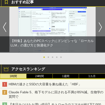
おすすめ記事
【特集】あなたのPCスペックにドンピシャな「ローカル
LLM」の選び方と快適化テク
●
●
●
●
●
アクセスランキング
1時間
24時間
1週間
1カ月
HBMの速さとSSDの大容量を兼ね備えた「HBF」
Claude Fable 5、格下モデルに回される不満が85%減。生物学の
質問で
【本日みつけたお買い得品】モトローラのスマホが約1万7,000