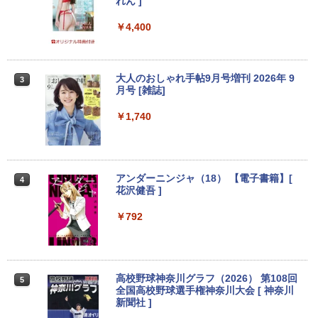
れん ]
【マラソンP5倍/10%オフクーポン】中古
【期間限定10%OFFクーポン 8/12 10時
2
2
ノートパソコン Windows11 Pro Office
まで】 ゲーミングモニター 24.5インチ F
￥4,400
付き Panasonic Let's note CF-SX3 第4
HD 240Hz 1ms Fast IPSパネル HDMI2.0
世代 Core i5 メモリ8GB 高速SSD256GB
×1 DP1.4×1 Adaptive Sync対応 フリッ
12.1インチ DVD Bluetoot カメラ Wi-Fi
カーフリー ブルーライトカット モニター
HDMI 初期設定済み 送料無料 90日保証
ディスプレイ MAXZEN MGM25IC04-F2
大人のおしゃれ手帖9月号増刊 2026年 9
3
40
月号 [雑誌]
￥11,800
￥12,980
￥1,740
中古ノートパソコン フルHD モバイル 超
3
軽量 11.6 型 SONY VAIO VJP111 Core i
＼メーカー5年保証／【最短即日発送】
3
5-4210U SSD128GB メモリ4GB Blueto
【新品】モニター 21.5インチモニター デ
アンダーニンジャ（18） 【電子書籍】[
4
oth Wifi カメラ Windows11 WPS-Offic
ィスプレイ PCモニター ASUS 液晶ディ
花沢健吾 ]
e 訳アリ品
スプレイ VP229HFZ 22型 1920×1080 応
答速度1ms リフレッシュレート100Hz IP
￥792
Sパネル 液晶モニター 5年保証付き 動画
￥12,800
閲覧 仕事 在宅 楽天ランキング4冠
￥12,800
中古ノートパソコン インテル Celeron C
高校野球神奈川グラフ（2026） 第108回
4
5
ore i5 Windows11 Pro Office 2024付き
全国高校野球選手権神奈川大会 [ 神奈川
メモリ4GB/8GB/16GB選択可 SSD128G
新聞社 ]
B/1TB選択可 15.6型 テンキー ビジネス
【初心者向けコスパ最強】黒/白 モニター
4