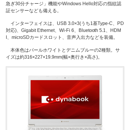
急ぎ30分チャージ」機能やWindows Hello対応の指紋認
証センサーなども備える。
インターフェイスは、USB 3.0×3(うち1基Type-C、PD
対応)、Gigabit Ethernet、Wi-Fi 6、Bluetooth 5.1、HDM
I、microSDカードスロット、音声入出力などを装備。
本体色はパールホワイトとデニムブルーの2種類。サ
イズは約316×227×19.9mm(幅×奥行き×高さ)。