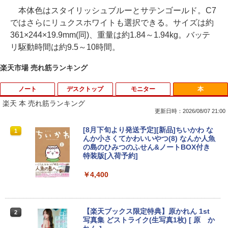
本体色はスタイリッシュブルーとサテンゴールド。C7
ではさらにリュクスホワイトも選択できる。サイズは約
361×244×19.9mm(同)、重量は約1.84～1.94kg。バッテ
リ駆動時間は約9.5～10時間。
楽天市場 売れ筋ランキング
ノート
デスクトップ
モニター
本
楽天 本 売れ筋ランキング
更新日時：2026/08/07 21:00
【期間限定破格金額！】新生活 新古品 W
【期間限定10%OFFクーポン 8/12 10時
[8月下旬より発送予定][新品]ちいかわ な
1
1
1
in11搭載 パソコンノートパソコンoffice
まで】 モニター 21.5型 液晶ディスプレ
んか小さくてかわいいやつ(8) なんか人魚
付き 初心者向けノートPC 初期設定済 1
イ ベゼル ディスプレイ 液晶モニター PC
の島のひみつのふせん&ノートBOX付き
5.6型 インテル高速CPU ランダムで発送
モニター 壁掛け フリッカーレス FreeSy
特装版[入荷予約]
メモリ4GB～ 高速SSD1TB 最大 フルHD
nc 21.5インチ 角度調節 FullHD ブルー
Webカメラ zoom 軽量薄型 無線 型番更
ライトカット VAパネル VESAフル FHD
￥4,400
新で在庫処分
ノングレア MAXZEN JM22CH02
￥9,980
￥9,480
【楽天ブックス限定特典】原かれん 1st
2
写真集 どストライク(生写真1枚) [ 原 か