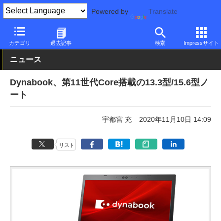
Powered by
Translate
PC Watch
パソコン/タブレット/スマートフォン
ノートパソコン
カテゴリ
過去記事
検索
Impressサイト
ニュース
Dynabook、第11世代Core搭載の13.3型/15.6型ノ
ート
宇都宮 充
2020年11月10日 14:09
リスト