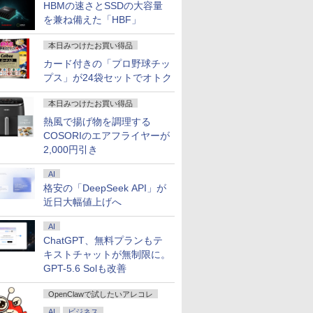
HBMの速さとSSDの大容量
を兼ね備えた「HBF」
本日みつけたお買い得品
カード付きの「プロ野球チッ
プス」が24袋セットでオトク
本日みつけたお買い得品
熱風で揚げ物を調理する
COSORIのエアフライヤーが
2,000円引き
AI
格安の「DeepSeek API」が
近日大幅値上げへ
AI
7
7
7
7
8
8
8
8
9
9
9
9
10
10
10
10
ChatGPT、無料プランもテ
キストチャットが無制限に。
GPT-5.6 Solも改善
OpenClawで試したいアレコレ
AI
ビジネス