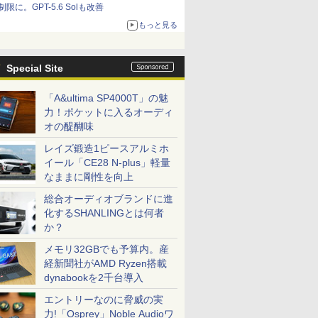
制限に。GPT-5.6 Solも改善
もっと見る
Special Site
「A&ultima SP4000T」の魅
力！ポケットに入るオーディ
オの醍醐味
レイズ鍛造1ピースアルミホ
イール「CE28 N-plus」軽量
なままに剛性を向上
総合オーディオブランドに進
化するSHANLINGとは何者
か？
メモリ32GBでも予算内。産
経新聞社がAMD Ryzen搭載
dynabookを2千台導入
エントリーなのに脅威の実
力!「Osprey」Noble Audioワ