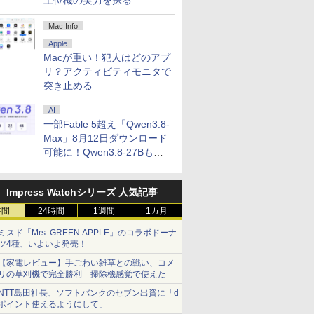
上位機の実力を探る
Mac Info
Apple
Macが重い！犯人はどのアプ
リ？アクティビティモニタで
突き止める
AI
一部Fable 5超え「Qwen3.8-
Max」8月12日ダウンロード
可能に！Qwen3.8-27Bも順
次
Impress Watchシリーズ 人気記事
時間
24時間
1週間
1カ月
ミスド「Mrs. GREEN APPLE」のコラボドーナ
ツ4種、いよいよ発売！
【家電レビュー】手ごわい雑草との戦い、コメ
リの草刈機で完全勝利 掃除機感覚で使えた
NTT島田社長、ソフトバンクのセブン出資に「d
ポイント使えるようにして」