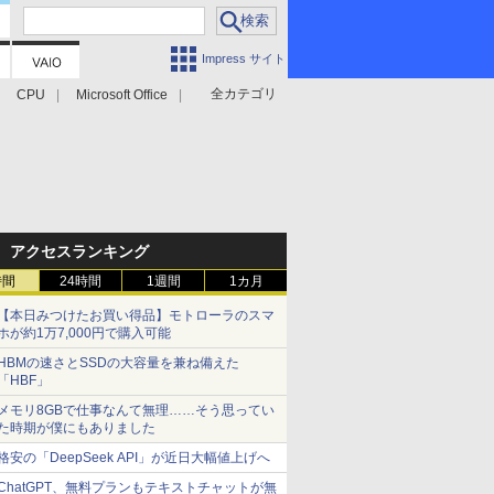
Impress サイト
全カテゴリ
CPU
Microsoft Office
アクセスランキング
時間
24時間
1週間
1カ月
【本日みつけたお買い得品】モトローラのスマ
ホが約1万7,000円で購入可能
HBMの速さとSSDの大容量を兼ね備えた
「HBF」
メモリ8GBで仕事なんて無理……そう思ってい
た時期が僕にもありました
格安の「DeepSeek API」が近日大幅値上げへ
ChatGPT、無料プランもテキストチャットが無