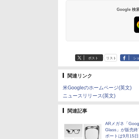
×8本
水 バナジウム含有 
￥1,112
￥770
￥1,380
￥832
Google
ミネラルウォーター
ペットボトル 静岡県
産 500ミリリットル
(Smart Basic)
ポスト
リスト
シ
関連リンク
米Googleのホームページ(英文)
ニュースリリース(英文)
関連記事
ARメガネ「Goog
Glass」が販売
ポートは9月15