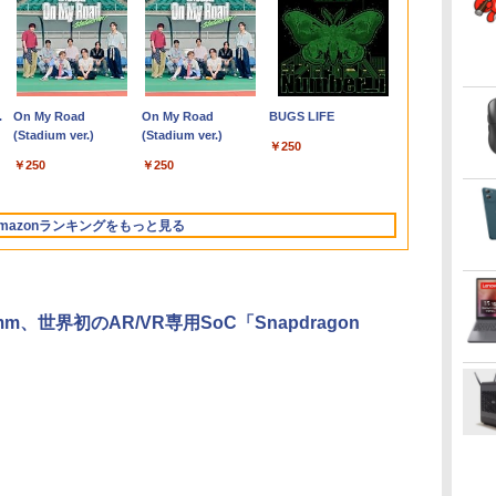
・
6
7巻
【★最大100%ポイン
【中古】Apple iMac
【選べる2色 コスパ抜
杖と剣のウィストリア
中古 MacBook Air（11
中古パソコン | HP |
LG PCモニター 23.8イ
大人のあっぷあっぷで
【エントリーでポイン
HP 800G6
モバイルモニター
この素晴らしい世界に
【★最大100
【エントリー
Yoothi 互換
異世界居酒屋
ネ
 ]
ト】【新生活応援・
27インチ Retina 5Kデ
群】モバイルモニター
（16） 【電子書籍】[
インチ，Early 2014）
ProOne 600 G5 All-in-
ンチ IPS フルHD
ーと （一般書 563）
ト10倍】 ノートパソコ
SF(8YM57AV-
HAILESI S123E 12.3イ
祝福を！(23) 【電子書
ト】【テンキ
ト100％還元
13.3インチ Sh
(22) 【電子書
7
クト
-
2026】【Office 2019
ィスプレイモデル
15.6インチ フルHD
大森藤ノ ]
Apple アップルA1465
One | Windows11 | 一
100Hz HDMI×2 ブルー
[ 益田 ミリ ]
ン 中古 Cランク 訳あ
CMFZ:Win10x64) 中古
ンチ タッチパネル タ
籍】[ 渡 真仁 ]
面】富士通 LI
ス】GMKtec 
LQ133M1JW6
川 夏哉 ]
e
マ
H&B】NEC VersaPro/
MNE92J/A (Mid 2017)
100%sRGB 非光沢IPS
C02NBAX1G083コン
体型 | 一年保証 | 第9世
ライト低減 VESA対応
り Win11 Pro i5 第8世
Core i7-
ッチペン対応 モバイル
A577/第7世代 C
PC【AMD Ryz
SHP1562 対応
￥9,999
￥33,980
￥8,999
￥594
￥15,900
￥34,980
￥11,440
￥1,760
￥19,800
￥50,600
￥11,999
￥924
￥15,800
￥78,248
￥12,680
￥924
B
納ケ
第4世代 Core i5/メモリ:
【千葉】保証期間1ヶ月
パネル Type-C対応
ディションランク
代 | Core i3 9100T
24MS500-B フルハイ
代 カメラ付き Lenovo
2.9GHz(10700)/メモリ
ディスプレイ
メモ
PRO 6650H 
1920x1080 IP
.
Anker Soundcore
On My Road
【2026年アップグレ
On My Road
Xiaomi シャオミ
BUGS LIFE
メ
 |
4GB/8GB/16GB/SSD:128GB/256GB/512GB/1TB/15.6
【ランクB】
miniHDMI 薄型軽量 約
【B】（商品 No.01-
3.1(～最大3.7)GHz |
ビジョン ディスプレイ
ThinkPad X390 8GBメ
16GB/SSD512GB/DVD
1920x1280 フルHD 3:2
リ:4GB/8GB/
512GB】4.5
LCD 液晶デ
Liberty 5 ミッドナイ
(Stadium ver.)
ード版】AOKIMI ワ
(Stadium ver.)
REDMI Buds 8 Lite ワ
型/USB 3.0/DVD/SDカ
650g VESA対応 モニタ
0）
MEM:16GB |
モニター LGエレクト
モリ 256GB 高速 PCIe
ライター [C:並品]
比率 100％sRGB広色
fi/15.6
12スレッド OC
修理交換用液
￥250
トブラック
イヤレスイヤホン
イヤレスイヤホン
線
N
ードスロット/Wi-
ー 持ち運び サブディス
SSD:512GB(新品) |
ロニクス
SSD 13.3インチ フル
2021年頃購入
域 高輝度300nit HDR
型/Office/HDM
Windows11 P
￥250
￥250
bluetooth イヤホン
Bluetooth 5.4 ノイズ
I
t
Fi/Office/無線マウス/中
プレイ テレワーク 在宅
DVD-ROM | 無線LAN:
HD 指紋 顔認証 軽いパ
対応 OTG対応 ポータ
中古PC 中古
LPDDR5 640
￥14,990
￥1,964
￥2,980
V12 小型軽量 ブルー
キャンセリング ANC
古 パソコン/中古PC ノ
勤務 UPERFECT
なし | Webカメラ内蔵 |
ソコン
ブルモニター 軽量 自
コン Window
16T増設 3画
トゥースHi-Fi 最大
36時間再生
ートパソコ
フルHD |
立型 スピーカー内蔵
2.5GbpsLAN
mazonランキングをもっと見る
36時間再生 ぶるーと
ト
ン/Windows11
Win11Pro64Bit | ACア
Switch2 PS5 XBOX
Bluetooth5.2
ゅーす コードレス
ダプター付属
PC Mac iPhone
HDMI 省エネ
ENCノイズキャンセ
グpc みにpc m
リング 自動ペアリン
8K コンパク
グ Type-C充電 マイ
omm、世界初のAR/VR専用SoC「Snapdragon
ク付き 防水 タッチ式
音量調整 スポーツ/通
勤/通学/WEB会議(ホ
ワイト)
by Amazon 天然水
ONE PIECE モノクロ
by Amazon 炭酸水
HUNTER×HUNTER
コカ・コーラ やかんの
スーパーの裏でヤニ吸
ラベルレス 2L×9本
版 115 (ジャンプコミ
ラベルレス 500ml
モノクロ版 39 (ジャ
麦茶 from 爽健美茶 ラ
うふたり 9巻 (デジタル
ックスDIGITAL)
×24本 強炭酸水 ペッ
ンプコミックス
ベルレス
版ビッグガンガンコミ