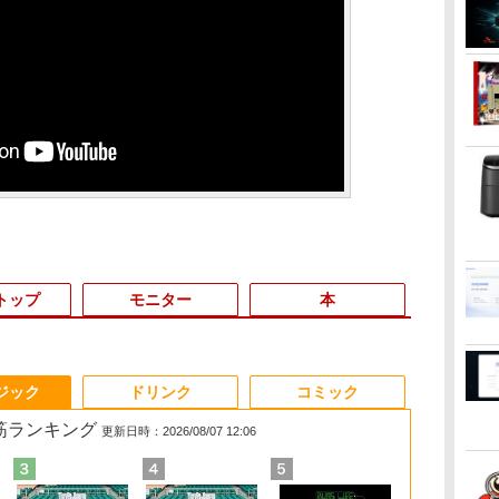
トップ
モニター
本
3
3
3
3
4
4
4
4
5
5
5
5
6
6
6
6
ジック
ドリンク
コミック
れ筋ランキング
更新日時：2026/08/07 12:06