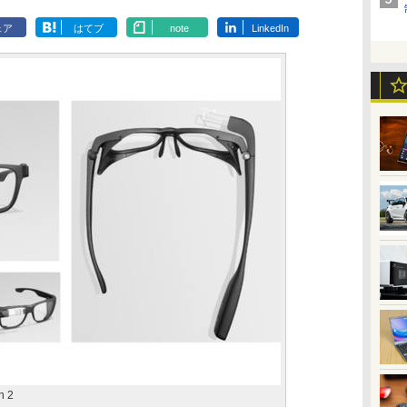
ェア
はてブ
note
LinkedIn
n 2