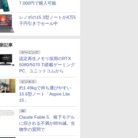
7,000円で購入可能
レノボの15.3型ノートが4万5
千円引きでセール中
新記事
ゲーミング
認定再生メモリ採用のRTX
5080/5070 Ti搭載ゲーミング
PC、ユニットコムから
ビジネス
約1.49kgで持ち運びやすい
15.6型ノート「Aspire Lite
15」
AI
Claude Fable 5、格下モデル
に回される不満が85%減。生
物学の質問で