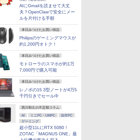
AIにGmailを読ませて大丈
%ポイン
でポイン
品 液晶
「のぶ」
DELL Precision 3640
アイ・オー・データ ワ
波動の法則 [ 足立 育朗
LTE対応 中古美品 / タ
ゲーミングPC HP Z4
モバイルモニター
つかめ！理科ダマン 12
エントリーで最大10
【中古】 DELL XPS
【1500円OFFクーポ
＼メーカー5年保証／
100日後に英語がもの
【ACEMAG
ノートパソ
【楽天1位 
魔女と傭兵
夫？OpenClawで安全にメー
ー×大画
のチャン
arp
籍】[ 蝉
Tower Xeon W-1250
イド液晶ディスプレイ
]
ッチ 10.5インチ
G4 Workstation
HAILESI S135 13.5イ
最強ロボット決戦！編
倍！ノートパソコン｜
8940 i7-11700 GTX
ン】【WEBカメラ搭載
【最短即日発送】 【新
になる1日10分 ネイ
Ryzen7 H
チ 新品 Wi
万台突破】
子書籍】[ 
ルを片付ける手順
FEBOOK
M8 ミニ
4
3.3GHz 32GB
21.5/23.8/27型
Microsoft Surface
XEON W-2223 メモリ
ンチ 2K 2256×1504
[ シン・テフン ]
東芝dynabook B55/65
1660 Ti 6G メモリ
&フルHD】ノートパソ
品】 モニター 24イン
ティブ英語書き写し [
高性能 ゲー
Pro Off
ニター 15
￥2,050
￥792
ore i5/
en 5
 FullHD
512GB(新品NVMe
1920×1080/アナログ
GO2 Model.1927 フル
32GB Nvme M.2 SSD
Switch2ドック不要
｜軽量 ｜ Microsoft
16GB HDD1TB
コン 中古パソコン 14
チ ディスプレイ PCモ
ブレット・リンゼイ ]
Windows1
キーボード
HD 4K 
￥64,800
￥12,280
￥20,990
￥66,000
￥13,999
￥1,320
￥25,000
￥80,440
￥23,800
￥16,800
￥1,980
￥99,800
￥29,800
￥12,999
本日みつけたお買い得品
16GB
S LED
SSD) Quadro P2200
RGB HDMI/ブラック/
HD対応WUXGA/ 第8世
512GB GTX 1650
Type-C直結 500nit高輝
Office 2024 可｜高性
SSD512GB
インチ SSD128GB メ
ニター ASUS 液晶ディ
LPDDR5
8GB SSD 
バッテリー
16GB/32GB/SSD:128GB/256GB/512GB/1TB/Wi-
GHz 6コア
ィスプレイ
Windows11 Pro for
スピーカー：あり/より
代CoreM3-8100Y/
Windows11 中古パソ
度 VESA対応 OTG対応
能｜Office付き｜15.6
Win11Home ゲーミン
モリ8GB Core i5 第8
スプレイ VA249QGZ
5600MHz/1
256GB 51
13モデル 
Philipsのゲーミングマウスが
uLink
晶パネル
Workstations 64bit
サステナブルなディス
8GB/ 爆速NVMe
コン
3:2比率 100％sRGB広
インチ大画面｜Core i5
グデスクトップPC 中
世代 Microsoft Office
VA249QGSZ 23.8型
PCIE4.0対
Webカメラ 
ネル Type
約1,200円オトク！
I/USB3.0/
ro
【中古】【20251202】
プレイへ/3辺フレーム
128GB-SSD/ カメラ/
色域 HDR Type-C
第8世代 メモリ8GB 新
古 B11452026
付き Windows11 NEC
1920×1080 IPSパネル
小型省スペー
Bluetoo
モニター 
ノートパソ
0MT/s
レス
Wi-Fi6/ Office付き
HDMI接続 ポータブル
品SSD256GB｜Wi-Fi
Versapro VM-7 ノート
5年保証付き 応答速度
クトップ【8
ー 14型 
ィスプレイ
本日みつけたお買い得品
s11
面
Windows11/ Win11 中
モニター 軽量 自立型
Bluetooth WEBカメラ
パソコン 中古 PC パソ
1ms フレームレス
レッド 4.9
者 学習向け
プレイ デ
古ノートパソコン 中古
スピーカー内蔵
内蔵 中古パソコン オ
コン 中古ノートPC
120Hz 仕事 ビジネス
ャッシュ】8K
シルバー 
ー ミニPC対
モトローラのスマホが約1万
 WiFi
パソコン 中古PC タブ
Switch2 PS5 XBOX
フィス付き 中古PC ノ
SSD1TB メモリ16GB
在宅 スピーカー付き
面出力 BT5.2
7,000円で購入可能
 ゲーミン
レット 税込送料無料
PC Mac iphone
ートPC
楽天ランキング6冠
inipc
即日発送
本日みつけたお買い得品
ト
レノボの15.3型ノートが4万5
千円引きでセール中
西川和久の不定期コラム
AI
ミニPC・UMPC
自作PC
ゲーミング
超小型11LにRTX 5080！
ZOTAC「MAGNUS ONE」最