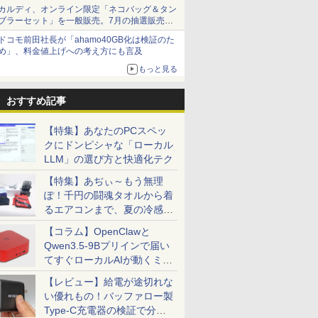
カルディ、オンライン限定「ネコバッグ＆タン
ブラーセット」を一般販売。7月の抽選販売の
当選無効分
ドコモ前田社長が「ahamo40GB化は検証のた
め」、料金値上げへの考え方にも言及
もっと見る
おすすめ記事
【特集】あなたのPCスペッ
クにドンピシャな「ローカル
LLM」の選び方と快適化テク
【特集】あぢぃ～もう無理
ぽ！千円の闘魂タオルから着
るエアコンまで、夏の冷感グ
ッズ一挙紹介
【コラム】OpenClawと
Qwen3.5-9Bプリインで届い
てすぐローカルAIが動くミニ
PC「SER9 Pro」
【レビュー】給電が途切れな
い優れもの！バッファロー製
Type-C充電器の検証で分か