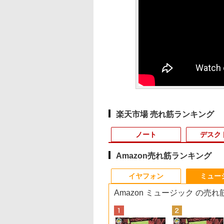
楽天市場 売れ筋ランキング
ノート
デスク
Amazon売れ筋ランキング
10
10
10
10
1
1
1
1
2
2
2
2
イヤフォン
ミュー
Amazon ミュージック の売