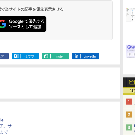
￥1,117
水
トボトル 500ミリリ
DIGITAL)
650mlPET×24本
ックス)
￥594
￥1,625
￥572
￥2,009
￥810
 検索で当サイトの記事を優先表示させる
ットル (Smart
Basic)
ェア
はてブ
note
LinkedIn
1
le
終了。サ
日まで