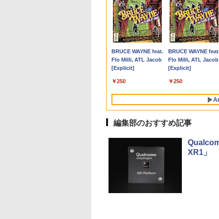
】 DELL XPS
500円OFFクーポ
ーカー5年保証／
0日後に英語がもの
【ACEMAGIC AMD
ノートパソコン 14イン
【楽天1位 累計販売100
魔女と傭兵（9） 【電
■新品■富士通 FMV
DELL Vostro 3670 単
IODATA 液晶モニター
鹿楓堂よついろ日和
【中古訳あり】極軽
中古パソコン | NEC |
モバイルモニター 15.
薬屋のひとりごと 1
 i7-11700 GTX
【WEBカメラ搭載
短即日発送】 【新
る1日10分 ネイ
Ryzen7 H255】ミニPC
チ 新品 Windows11
万台突破】モバイルモ
子書籍】[ 宮木真人 ]
LIFEBOOK U9312
体 Windows11 64bit
LCD-MF224EDW 21.5
23巻 【電子書籍】[ 清
極薄 富士通
Mate MRL36L-5 |
インチ 1080P IPSパ
【電子書籍】[ 日向夏
0 Ti 6G メモリ
ルHD】ノートパソ
 モニター 24イン
ブ英語書き写し [
高性能 ゲーミングPC
Pro Office搭載 日本語
ニター 15.6インチ フル
U9312X U9311 U9311X
HDMI Core i5 8400 メ
インチワイド ホワイト
水ユウ ]
LIFEBOOK U937 第
Windows11 | デス
ル 自立スタンド Type
￥792
￥770
B HDD1TB
 中古パソコン 14
ディスプレイ PCモ
ット・リンゼイ ]
Windows11Pro【16GB
キーボード メモリ
HD 4K タッチパネル
U9310 U9310X U939
モリー8GB 高速
LCD LEDバックライト
世代Corei5 メモリ
ップ | 一年保証 | Cor
C/Mini HDMI PC/ス
,440
,800
,800
980
￥99,800
￥29,800
￥12,999
￥2,860
￥24,800
￥4,600
￥770
￥10,500
￥25,000
￥9,527
512GB
チ SSD128GB メ
ー ASUS 液晶ディ
LPDDR5
8GB SSD 128GB
バッテリー内蔵 選べる
U939X U938 U937
SSD256GB M.2-NVMe
フルHD（1920x1080）
4GB 8GB SSD128G
i3 9100 3.6(〜最大
ホ/ゲーム機対応 収
Anker Soundcore
BRUCE WAYNE feat.
Anker Soundcore
BRUCE WAYNE feat
11Home ゲーミン
GB Core i5 第8
レイ VA249QGZ
5600MHz/1TB/SSD
256GB 512GB 1TB
13モデル 非光沢IPS パ
UH90修理交換用キー
+HDD1TB 無線LAN
16:9 ADSカラーパネル
Windows11 WEBカ
4.2)GHz | MEM:16GB
ース付き
P40i オフホワイト
Flo Milli, ATL Jacob
P31i ブラック
Flo Milli, ATL Jacob
スクトップPC 中
Microsoft Office
49QGSZ 23.8型
PCIE4.0対応】mini pc
Webカメラ WiFi
ネル Type-C対応 HDMI
ボード
DVDマルチ デスクトッ
非光沢 ノングレア
ラ 13.3インチ
SSD:512GB(新品) |
[Explicit]
[Explicit]
11452026
Windows11 NEC
0×1080 IPSパネル
小型省スペースpc デス
Bluetooth 選べるカラ
モニター 持ち運び デ
プパソコン【中古】
HDMI VGA DVI VESA
FHD(1920x1080) 無
DVDマルチ | 無線LA
￥7,990
￥5,990
sapro VM-7 ノート
保証付き 応答速度
クトップ【8コア 16ス
ー 14型 薄型 軽量 初心
ィスプレイ サブディス
【30日保証】1243105
準拠 ディスプレイ PS4
LAN Bluetooth HDM
なし | Win11Pro64bi
￥250
￥250
コン 中古 PC パソ
s フレームレス
レッド 4.9GHz 16MBキ
者 学習向け PC ピンク
プレイ デュアルモニタ
switch 対応 スイッチ
中古パソコン ノート
 中古ノートPC
0Hz 仕事 ビジネス
ャッシュ】8K60Hz 3画
シルバー 最短当日出荷
ー ミニPC対応 EVICIV
【中古】
中古PC ノートパソコ
A
D1TB メモリ16GB
 スピーカー付き
面出力 BT5.2 Wifi6
ン Windows10 ノー
ランキング6冠
PC 中古品 訳あり
編集部のおすすめ記事
【あす楽】
Qualc
XR1」
【Amazon.co.jp限
薬屋のひとりごと 17
by Amazon 天然水
異世界居酒屋「の
定】 い・ろ・は・す
巻 (デジタル版ビッグ
ラベルレス 500ml
ぶ」(22) (角川コミッ
2L PET ラベルレス
ガンガンコミックス)
×24本 富士山の天然
クス・エース)