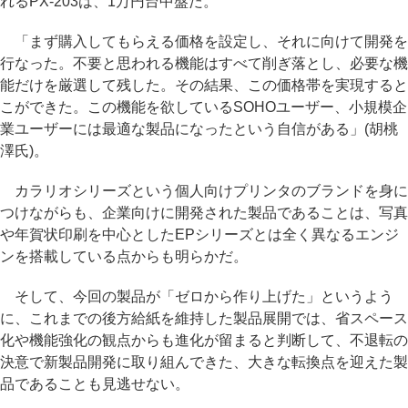
れるPX-203は、1万円台中盤だ。
「まず購入してもらえる価格を設定し、それに向けて開発を
行なった。不要と思われる機能はすべて削ぎ落とし、必要な機
能だけを厳選して残した。その結果、この価格帯を実現すると
こができた。この機能を欲しているSOHOユーザー、小規模企
業ユーザーには最適な製品になったという自信がある」(胡桃
澤氏)。
カラリオシリーズという個人向けプリンタのブランドを身に
つけながらも、企業向けに開発された製品であることは、写真
や年賀状印刷を中心としたEPシリーズとは全く異なるエンジ
ンを搭載している点からも明らかだ。
そして、今回の製品が「ゼロから作り上げた」というよう
に、これまでの後方給紙を維持した製品展開では、省スペース
化や機能強化の観点からも進化が留まると判断して、不退転の
決意で新製品開発に取り組んできた、大きな転換点を迎えた製
品であることも見逃せない。