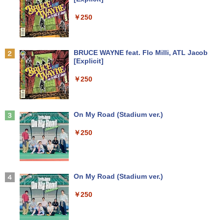
￥7,990
￥250
Anker Soundcore P31i ブラック
BRUCE WAYNE feat. Flo Milli, ATL Jacob
[Explicit]
￥5,990
￥250
Anker Soundcore Liberty 5 ミッドナイトブ
On My Road (Stadium ver.)
ラック
￥250
￥14,990
【2026年アップグレード版】AOKIMI ワイヤ
On My Road (Stadium ver.)
レスイヤホン bluetooth イヤホン V12 小型
軽量 ブルートゥースHi-Fi 最大36時間再生 ぶ
￥250
るーとゅーす コードレス ENCノイズキャン
セリング 自動ペアリング Type-C充電 マイク
付き 防水 タッチ式音量調整 スポーツ/通勤/通