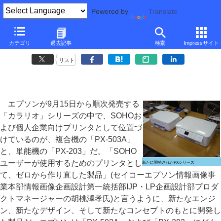
Powered by
Translate
■
大河原克行の「パソコン業界、東奔西走」
■
カテゴリ
過去記事
検索
Impressサイト
エプソンが、SOHO向けプリンタ「PXシリーズ」に込めた熱い想い
リスト
エプソンが9月15日から順次発売する
「カラリオ」シリーズの中で、SOHOお
よび個人企業向けプリンタとして位置づ
けているのが、複合機の「PX-503A」
と、単能機の「PX-203」だ。「SOHO
ユーザーが使用するためのプリンタとし
新たに開発されたPXシリーズ
て、ゼロから作り直した製品」(セイコーエプソン情報画像事
業本部情報画像企画設計第一統括部IJP・LP企画設計部プロダ
クトマネージャーの胡桃澤孝氏)と言うように、新たなエンジ
ン、新たなデザイン、そして新たなコンセプトのもとに開発し