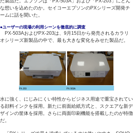
た製品だ。エプソンは「PX-503A」および「PX-203」にどん
な想いを込めたのか。セイコーエプソンのPXシリーズ開発チ
ームに話を聞いた。
●ユーザーの現場の利用シーンを徹底的に調査
PX-503AおよびPX-203は、9月15日から発売されるカラリ
オシリーズ新製品の中で、最も大きな変化をみせた製品だ。
PX-203
PX-503A
水に強く、にじみにくい特性からビジネス用途で重宝されてい
る顔料インクを採用。新たに前面給紙方式と、スクエアな新デ
ザインの筐体を採用。さらに両面印刷機能を搭載したのが特徴
だ。