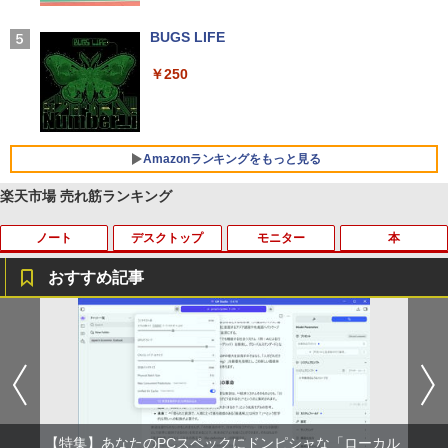
学/WEB会議(ホワイト)
BUGS LIFE
￥1,964
￥250
Xiaomi シャオミ REDMI Buds 8 Lite ワイヤ
レスイヤホン Bluetooth 5.4 ノイズキャンセ
リング ANC 36時間再生
Amazonランキングをもっと見る
￥3,480
楽天市場 売れ筋ランキング
ノート
デスクトップ
モニター
本
by Amazon 天然水 ラベルレス 500ml ×24本
薬屋のひとりごと 17巻 (デジタル版ビッグガ
富士山の天然水 バナジウム含有 水 ミネラル
ンガンコミックス)
ウォーター ペットボトル 静岡県産 500ミリリ
おすすめ記事
ットル (Smart Basic)
￥770
【ノートPC用】【あんしん3ヶ月に延長
ポイント10倍 中古パソコン デスクトッ
アースドリームス 厳選おまかせモニター
はだしのゲン（全7巻セット） （中公文
1
1
1
1
￥1,380
保証】通常付属している30日の保証期間
プ Windows10【Windows 10 Pro 64Bit
21.5型〜27型ワイド 【HDMI対応 / FULL
庫コミック版） [ 中沢啓治 ]
が3ヶ月に延長されます。【単品購入・併
搭載】富士通 ESPRIMO D583シリーズ等
HD解像度】 大手メーカー液晶 (Dell/HP/
異世界居酒屋「のぶ」(22) (角川コミックス・
用不可※レビューキャンペーンは除く /
Celeron G1840 2.8G/4G/250GB/DVD-R
NEC等) テレワーク デュアルモニター S
￥5,852
エース)
【Amazon.co.jp限定】 い・ろ・は・す 2L P
ノートパソコン専用】
OM
witch PS4 PS5対応 【整備済み中古品】
ET ラベルレス ×8本
￥832
￥1,000
￥9,980
￥6,470
￥1,112
【特集】あなたのPCスペックにドンピシャな「ローカル