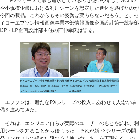
「PXシリーズで最も追求しているのは使いやすさ。SOHO
や小規模企業における利用シーンを想定した進化を遂げたのが
今回の製品。これからもその姿勢は変わらないだろう」と、セ
イコーエプソン情報画像事業本部情報画像企画設計第一統括部
IJP・LP企画設計部主任の西伸幸氏は語る。
セイコーエプソン情報画像事業本部情報画像
セイコーエプソン情報画像事業本部情報画像
企画設計第一統括部IJP・LP企画設計部プロ
企画設計第一統括部IJP・LP企画設計部主任
ダクトマネージャーの胡桃澤孝氏
の西伸幸氏
エプソンは、新たなPXシリーズの投入にあわせて入念な準
備を進めてきた。
それは、エンジニア自らが実際のユーザーのもとを訪れ、利
用シーンを知ることから始まった。それが新PXシリーズの開
発コンセプトの根幹に流れる「使いやすさ」を実現することに