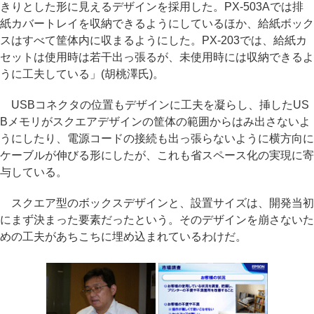
きりとした形に見えるデザインを採用した。PX-503Aでは排
紙カバートレイを収納できるようにしているほか、給紙ボック
スはすべて筐体内に収まるようにした。PX-203では、給紙カ
セットは使用時は若干出っ張るが、未使用時には収納できるよ
うに工夫している」(胡桃澤氏)。
USBコネクタの位置もデザインに工夫を凝らし、挿したUS
Bメモリがスクエアデザインの筐体の範囲からはみ出さないよ
うにしたり、電源コードの接続も出っ張らないように横方向に
ケーブルが伸びる形にしたが、これも省スペース化の実現に寄
与している。
スクエア型のボックスデザインと、設置サイズは、開発当初
にまず決まった要素だったという。そのデザインを崩さないた
めの工夫があちこちに埋め込まれているわけだ。