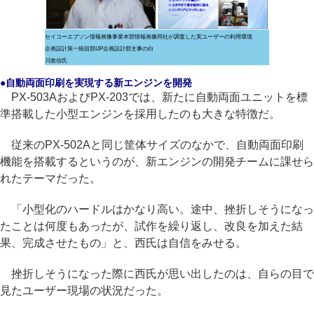
セイコーエプソン情報画像事業本部情報画像
同社が調査した実ユーザーの利用環境
企画設計第一統括部IJP企画設計部主事の白
川政信氏
●自動両面印刷を実現する新エンジンを開発
PX-503AおよびPX-203では、新たに自動両面ユニットを標
準搭載した小型エンジンを採用したのも大きな特徴だ。
従来のPX-502Aと同じ筐体サイズのなかで、自動両面印刷
機能を搭載するというのが、新エンジンの開発チームに課せら
れたテーマだった。
「小型化のハードルはかなり高い。途中、挫折しそうになっ
たことは何度もあったが、試作を繰り返し、改良を加えた結
果、完成させたもの」と、西氏は自信をみせる。
挫折しそうになった際に西氏が思い出したのは、自らの目で
見たユーザー現場の状況だった。