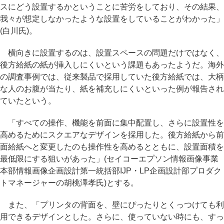
スにどう設置するかということに苦労をしており、その結果、
我々が想定しなかったような設置をしていることがわかった」
(白川氏)。
横向きに設置するのは、設置スペースの問題だけではなく、
後方給紙の紙が挿入しにくいという課題もあったようだ。海外
の調査事例では、従来製品で採用していた後方給紙では、大柄
な人のお腹が当たり、紙を補充しにくいといった例が報告され
ていたという。
「すべての操作、機能を前面に集中配置し、さらに設置性を
高めるためにスクエアなデザインを採用した。後方給紙から前
面給紙へと変更したのも操作性を高めるとともに、設置面積を
最低限にする狙いがあった」(セイコーエプソン情報画像事業
本部情報画像企画設計第一統括部IJP・LP企画設計部プロダク
トマネージャーの胡桃澤孝氏)とする。
また、「プリンタの背面を、壁にぴったりとくっつけても利
用できるデザインとした。さらに、使っていない時にも、すっ