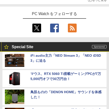
ndows11 Pro WPS Office 2024付き メ
ト 返品 送料無料 中古デスクトップパソ
ッチ選択】 モバイルモニター 15.6インチ
モリ8GB SSD1TB 15.6型 テンキー ビジ
コン 中古パソコン デスクトップパソコン
ノングレア 非光沢 1080PフルHD コスパ
￥1,540
ネス 在宅勤務 学生向け 福袋2026
デスクトップ PC ミニPC OFFICE付き
高画質 デュアルモニター サブモニター
ポータブルモニター ゲーミングモニター
PC Watch をフォローする
リモートワーク IPS Tpye-C/mini HDMI
￥11,900
￥37,400
pc ミニPC iPhone対応
￥9,999
【★最大100%ポイント】【大特価!訳あ
新品 VETESA 一体型デスクトップパソコ
5
5
り!】【タッチパネル×Webカメラ】Pana
ン 24型フルHD液晶 Windows11 Office
sonic Let's note CF-XZ6/第7世代 Core
付き 第3世代 Core i7 メモリ16GB SSD5
Special Site
i5/メモリ:8GB/SSD:128GB/12型液晶/Wi
12GB USB3.0 初期設定済み キーボー
HP P224 LED液晶モニター 21.5インチワ
5
fi/Bluetooth/Office/USB-C/HDMI/中古パ
ド・マウス付属
イド 薄型 液晶ディスプレイ 1920×1080
iFi audio主力「NEO Stream 3」「NEO iDSD
ソコン ノートパソコン モバイルパソコン
（フルHD）白色LEDバックライト IPSパ
3」に迫る
Windows11 Windows10
ネル 非光沢 ノングレア ディスプレイポ
￥59,800
ート HDMI VGA PS4 switch 対応 スイッ
チ VESA準拠【中古】
￥11,999
マウス、RTX 5060 Ti搭載ゲーミングPCが7万
￥5,600
5,000円オフで30万円台！
鳥肌ものの「DENON HOME」サウンドを体感
した！