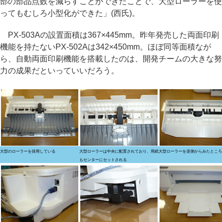
部の部品点数を減らすことができたことで、大型ローラーを使
ってもむしろ小型化ができた」(西氏)。
PX-503Aの設置面積は367×445mm。昨年発売した両面印刷
機能を持たないPX-502Aは342×450mm。ほぼ同等面積なが
ら、自動両面印刷機能を搭載したのは、開発チームの大きな努
力の成果だといっていいだろう。
大型のローラーを採用している
大型ローラーは中央に配置されており、用紙
大型ローラーを逆側からみたところ
もセンターにセットされる