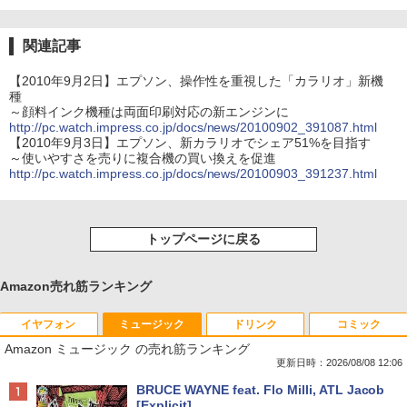
関連記事
【2010年9月2日】エプソン、操作性を重視した「カラリオ」新機
種
～顔料インク機種は両面印刷対応の新エンジンに
http://pc.watch.impress.co.jp/docs/news/20100902_391087.html
【2010年9月3日】エプソン、新カラリオでシェア51%を目指す
～使いやすさを売りに複合機の買い換えを促進
http://pc.watch.impress.co.jp/docs/news/20100903_391237.html
トップページに戻る
Amazon売れ筋ランキング
イヤフォン
ミュージック
ドリンク
コミック
Amazon ミュージック の売れ筋ランキング
更新日時：2026/08/08 12:06
Anker Soundcore P40i オフホワイト
BRUCE WAYNE feat. Flo Milli, ATL Jacob
[Explicit]