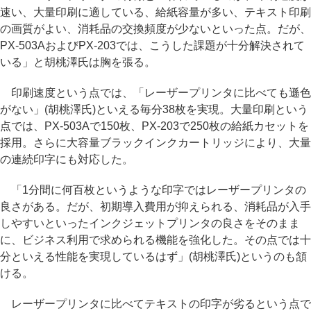
速い、大量印刷に適している、給紙容量が多い、テキスト印刷
の画質がよい、消耗品の交換頻度が少ないといった点。だが、
PX-503AおよびPX-203では、こうした課題が十分解決されて
いる」と胡桃澤氏は胸を張る。
印刷速度という点では、「レーザープリンタに比べても遜色
がない」(胡桃澤氏)といえる毎分38枚を実現。大量印刷という
点では、PX-503Aで150枚、PX-203で250枚の給紙カセットを
採用。さらに大容量ブラックインクカートリッジにより、大量
の連続印字にも対応した。
「1分間に何百枚というような印字ではレーザープリンタの
良さがある。だが、初期導入費用が抑えられる、消耗品が入手
しやすいといったインクジェットプリンタの良さをそのまま
に、ビジネス利用で求められる機能を強化した。その点では十
分といえる性能を実現しているはず」(胡桃澤氏)というのも頷
ける。
レーザープリンタに比べてテキストの印字が劣るという点で