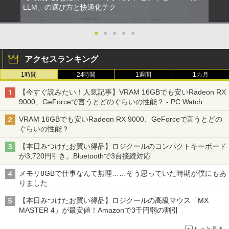
【中古】ギリシャ語辞典/大学書林/古川晴
LLM」の選び方と快適化テク
2
風（単行本）
ONE PIECE モノクロ版 115 (ジャンプコミッ
おまかせ 中古ノートパソコン Windows
【中古】【箱付】 APPLE Mac mini A13
【お買い物マラソン限定価格】モニター
2
2
2
クスDIGITAL)
by Amazon 天然水ラベルレス 2L×9本
11 A4サイズ 15型以上 メーカー 富士通 N
47 (Late 2014) 【 macOS Monterey 12.
21.5インチ 100Hz FHD VAパネル スピー
●
●
●
●
●
￥25,249
EC 等 CPU Intel Cel 第6世代 メモリ4GB
7.6 / i7(3GHz) / メモリ:16GB / HDD:1.1
カー搭載 ブルーライト軽減 ノングレアタ
SSD128GB 無線LAN WPS office2搭載
2TB 】 【 中古 ビジネスホン パソコン
イプ 壁掛け対応 省スペース 角度調整 高
￥594
￥1,117
アクセスランキング
HDMI対応 送料無料 訳あり品
業務用 電話機 本体】
視野角 178° Adaptive-Sync対応 MAXZ
EN MJM22CH03-F100 2608mr
1時間
24時間
1週間
1カ月
￥7,980
￥24,200
ちいかわ なんか小さくてかわいいやつ
3
￥9,930
（4）なんか小さくてためになる豆本付き
HUNTER×HUNTER モノクロ版 39 (ジャンプ
【今すぐ読みたい！人気記事】VRAM 16GBでも安いRadeon RX
特装版 （プレミアムKC） [ ナガノ ]
コミックスDIGITAL)
by Amazon 炭酸水 ラベルレス 500ml ×24本
9000、GeForceで言うとどのぐらいの性能？ - PC Watch
強炭酸水 ペットボトル 500ミリリットル (Sm
art Basic)
￥2,420
【期間限定破格金額！】新生活 新古品 W
HP ProDesk 400 G6 DM 【Core i5 1050
￥572
3
3
VRAM 16GBでも安いRadeon RX 9000、GeForceで言うとどの
in11搭載 パソコンノートパソコンoffice
0T/メモリ16GB(DDR4)/SSD256GB(M.2
液晶モニター PCディスプレイ 23.8 24イ
3
ぐらいの性能？
付き 初心者向けノートPC 初期設定済 1
NVMe)/Win11Pro-64bit】【中古/送料無
ンチ 144Hz 1ms IPS フルHD ノングレア
￥1,625
5.6型 インテル高速CPU ランダムで発送
料】※沖縄・離島を除く
非光沢 ブルーライトカット HDMI VGA
【本日みつけたお買い得品】ロジクールのコンパクトキーボード
メモリ4GB～ 高速SSD1TB 最大 フルHD
スピーカー内蔵 ヘッドホン端子 VESA対
小学館の図鑑NEO／1〜10巻セット
スーパーの裏でヤニ吸うふたり 9巻 (デジタル
4
が3,720円引き。Bluetoothで3台接続対応
Webカメラ zoom 軽量薄型 無線 型番更
応 テレワーク 在宅勤務 法人向け オフィ
￥32,980
版ビッグガンガンコミックス)
コカ・コーラ やかんの麦茶 from 爽健美茶 ラ
新で在庫処分
ス TERRA 2441W
￥25,300
ベルレス 650mlPET×24本
メモリ8GBで仕事なんて無理……そう思っていた時期が僕にもあ
￥810
りました
￥9,980
￥9,999
￥2,009
【期間限定P15倍+最大10%OFFクーポ
4
【本日みつけたお買い得品】ロジクールの高級マウス「MX
ン】 【3年保証】HP PRODESK 400 G5
MASTER 4」が最安値！Amazonで3千円弱の割引
DM [新品SSD] SSD256GB メモリ8GB C
からだの厚みを薄くする [ 土屋元明 ]
中古ノートパソコン Core i3/i5選択可 Wi
ore i5 Windows 11 Pro 中古 アウトレッ
【楽天1位！保護レザーケース付き】【タ
5
4
4
もっと見る