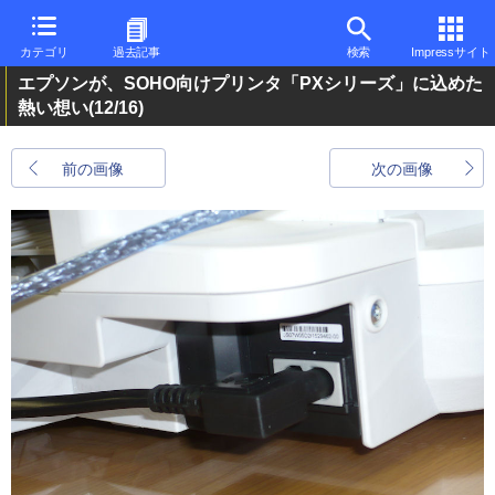
カテゴリ
過去記事
検索
Impressサイト
エプソンが、SOHO向けプリンタ「PXシリーズ」に込めた
熱い想い
(12/16)
前の画像
次の画像