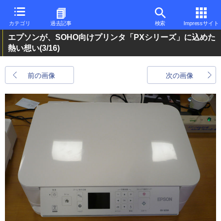
カテゴリ
過去記事
検索
Impressサイト
エプソンが、SOHO向けプリンタ「PXシリーズ」に込めた
熱い想い
(3/16)
前の画像
次の画像