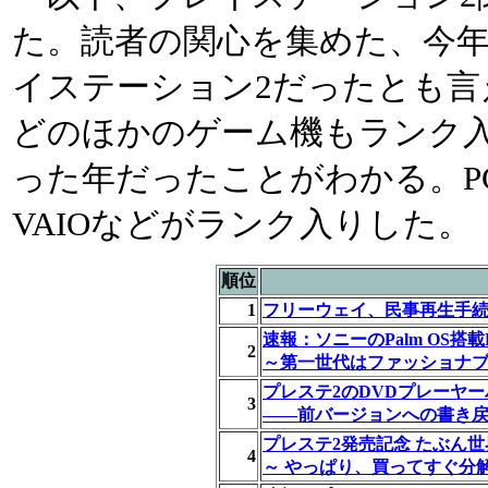
た。読者の関心を集めた、今
イステーション2だったとも言
どのほかのゲーム機もランク
った年だったことがわかる。PC関連で
VAIOなどがランク入りした。
順位
1
フリーウェイ、民事再生手続
速報：ソニーのPalm OS搭
2
～第一世代はファッショナブル
プレステ2のDVDプレーヤ
3
――前バージョンへの書き
プレステ2発売記念 たぶん世
4
～ やっぱり、買ってすぐ分