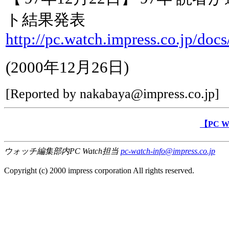
ト結果発表
http://pc.watch.impress.co.jp/docs
(2000年12月26日)
[Reported by nakabaya@impress.co.jp]
【PC 
ウォッチ編集部内PC Watch担当
pc-watch-info@impress.co.jp
Copyright (c) 2000 impress corporation All rights reserved.