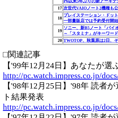
P6以来5年ぶりの新アーキテ
17
次世代VAIOノート2機種も公開
プレイステーション・ドットコム、1
18
一部量販店では予約受付開始
ソニー、新B5ノート「バイ
19
～「スタミナ」がキーワード
20
TWOTOP、秋葉原は2日、
□関連記事
【'99年12月24日】あなたが選ぶP
http://pc.watch.impress.co.jp/doc
【'98年12月25日】'98年 読者
ト結果発表
http://pc.watch.impress.co.jp/doc
【'97年12月22日】'97年 読者