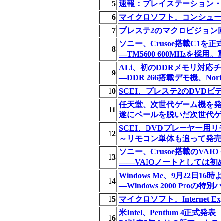
5
速報：プレイステーション・
6
マイクロソフト、コンシュー
7
プレステ2のマクロビジョン
ソニー、Crusoe搭載C1を正
8
―TM5600 600MHzを採用
ALi、初のDDRメモリ対
9
―DDR 266搭載デモ機、No
10
SCEI、プレステ2のDVD
任天堂、次世代ゲーム機を
11
遂にベールを脱いだ次世代ゲーム
SCEI、DVDプレーヤー用リ
12
～リモコン単体も追って発
ソニー、Crusoe搭載のVAI
13
――VAIOノートとしては初め
Windows Me、9月22日1
14
―Windows 2000 Proの
15
マイクロソフト、Internet Ex
米Intel、Pentium 4正式発表
16