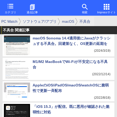
カテゴリ
過去記事
検索
Impressサイト
PC Watch
ソフトウェア/アプリ
macOS
不具合
不具合 関連記事
macOS Sonoma 14.4適用後にJavaがクラッシ
ュする不具合。回避策なく、OS更新の延期を
(2024/3/19)
M1/M2 MacBookでWi-Fiが不安定になる不具
合
(2022/12/14)
AppleのiOS/iPadOS/macOS/watchOSに脆弱
性で更新一斉配布
(2022/8/18)
「iOS 15.3」が配信。既に悪用が確認された脆
弱性に対処