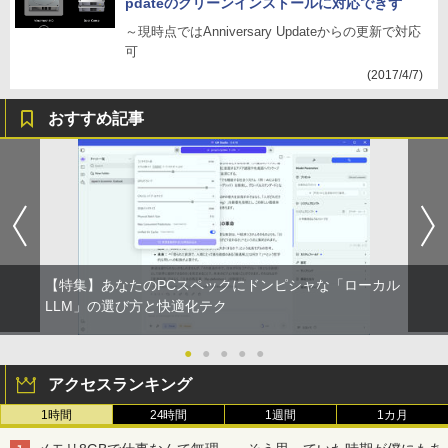
pdateのクリーンインストールに対応できず
～現時点ではAnniversary Updateからの更新で対応
可
(2017/4/7)
おすすめ記事
【特集】あなたのPCスペックにドンピシャな「ローカル
LLM」の選び方と快適化テク
●
●
●
●
●
アクセスランキング
1時間
24時間
1週間
1カ月