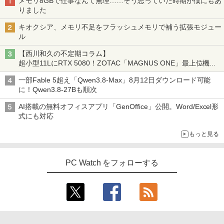
メモリ8GBで仕事なんて無理……そう思っていた時期が僕にもあ
りました
キオクシア、メモリ不足をフラッシュメモリで補う拡張モジュー
ル
【西川和久の不定期コラム】
超小型11LにRTX 5080！ZOTAC「MAGNUS ONE」最上位機の
実力を探る
一部Fable 5超え「Qwen3.8-Max」8月12日ダウンロード可能
に！Qwen3.8-27Bも順次
AI搭載の無料オフィスアプリ「GenOffice」公開。Word/Excel形
式にも対応
もっと見る
PC Watch をフォローする