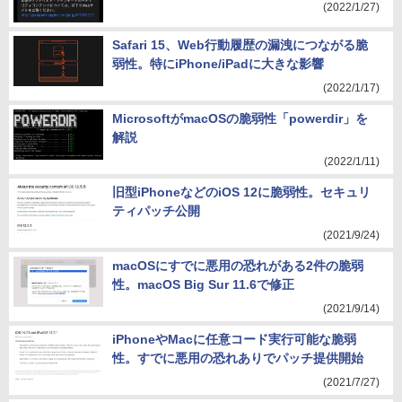
(2022/1/27)
Safari 15、Web行動履歴の漏洩につながる脆
弱性。特にiPhone/iPadに大きな影響
(2022/1/17)
MicrosoftがmacOSの脆弱性「powerdir」を
解説
(2022/1/11)
旧型iPhoneなどのiOS 12に脆弱性。セキュリ
ティパッチ公開
(2021/9/24)
macOSにすでに悪用の恐れがある2件の脆弱
性。macOS Big Sur 11.6で修正
(2021/9/14)
iPhoneやMacに任意コード実行可能な脆弱
性。すでに悪用の恐れありでパッチ提供開始
(2021/7/27)