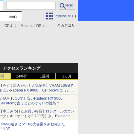
Impress サイト
全カテゴリ
CPU
Microsoft Office
アクセスランキング
時間
24時間
1週間
1カ月
【今すぐ読みたい！人気記事】VRAM 16GBで
も安いRadeon RX 9000、GeForceで言うとど
のぐらいの性能？ - PC Watch
VRAM 16GBでも安いRadeon RX 9000、
GeForceで言うとどのぐらいの性能？
【本日みつけたお買い得品】ロジクールのコン
パクトキーボードが3,720円引き。Bluetoothで3
台接続対応
HBMの速さとSSDの大容量を兼ね備えた
「HBF」