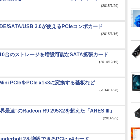
(2015/1/29)
E/SATA/USB 3.0が使えるPCIeコンボカード
(2015/1/16)
tM、10台のストレージを増設可能なSATA拡張カード
(2014/12/19)
、Mini PCIeをPCIe x1×3に変換する基板など
(2014/11/28)
界最速”のRadeon R9 295X2を超えた「ARES III」
(2014/9/5)
underbolt 2を増設できるPCIe x4カード