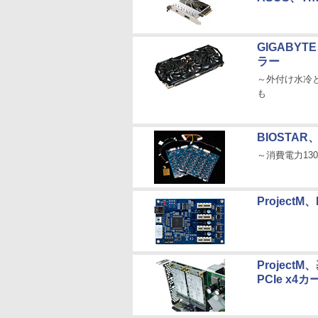
GIGABY
ラー
～外付け水冷と3
も
BIOSTAR
～消費電力130
Project
Projec
PCIe x4カ