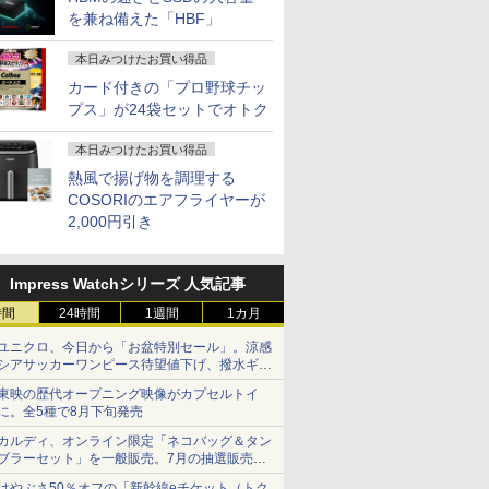
を兼ね備えた「HBF」
本日みつけたお買い得品
カード付きの「プロ野球チッ
プス」が24袋セットでオトク
本日みつけたお買い得品
熱風で揚げ物を調理する
COSORIのエアフライヤーが
2,000円引き
Impress Watchシリーズ 人気記事
時間
24時間
1週間
1カ月
ユニクロ、今日から「お盆特別セール」。涼感
シアサッカーワンピース待望値下げ、撥水ギア
ショーツは1990円に
東映の歴代オープニング映像がカプセルトイ
に。全5種で8月下旬発売
カルディ、オンライン限定「ネコバッグ＆タン
ブラーセット」を一般販売。7月の抽選販売の
当選無効分
はやぶさ50％オフの「新幹線eチケット（トク