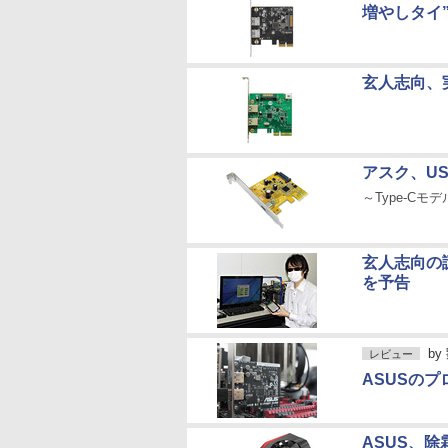
増やしタイ
玄人志向、実
アスク、US
～Type-Cモ
玄人志向の謎
を予告
by
レビュー
ASUSのプ
ASUS、除霜