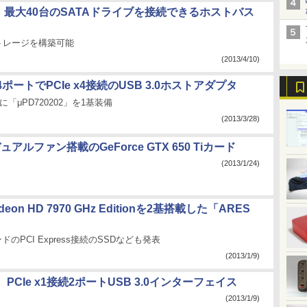
int、最大40台のSATAドライブを接続できるホストバス
ストレージを構築可能
(2013/4/10)
ポートでPCIe x4接続のUSB 3.0ホストアダプタ
「μPD720202」を1基装備
(2013/3/28)
ュアルファン搭載のGeForce GTX 650 Tiカード
(2013/1/24)
eon HD 7970 GHz Editionを2基搭載した「ARES
ンドのPCI Express接続のSSDなども発表
(2013/1/9)
PCIe x1接続2ポートUSB 3.0インターフェイス
(2013/1/9)