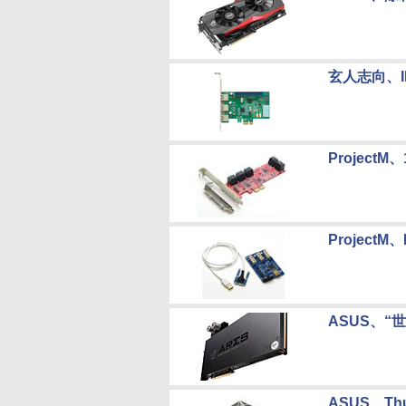
玄人志向、ID
Projec
ProjectM
ASUS、“世
ASUS、Th