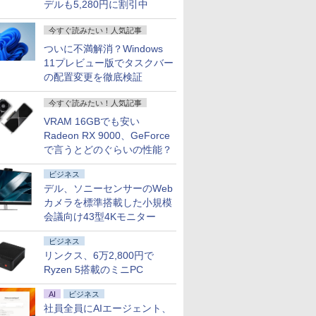
デルも5,280円に割引中
今すぐ読みたい！人気記事
ついに不満解消？Windows
11プレビュー版でタスクバー
の配置変更を徹底検証
今すぐ読みたい！人気記事
VRAM 16GBでも安い
Radeon RX 9000、GeForce
で言うとどのぐらいの性能？
ビジネス
デル、ソニーセンサーのWeb
カメラを標準搭載した小規模
会議向け43型4Kモニター
ビジネス
リンクス、6万2,800円で
Ryzen 5搭載のミニPC
AI
ビジネス
社員全員にAIエージェント、