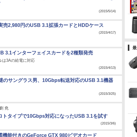
”
(2015/5/14)
売2,980円のUSB 3.1拡張カードとHDDケース
(2015/4/17)
最
B 3.1インターフェイスカードを2種類発売
デルは3Aの給電に対応
(2015/4/13)
のサングラス男、10Gbps転送対応のUSB 3.1機器
(2015/3/25)
劉 尭
ロトタイプで10Gbps対応になったUSB 3.1を試す
(2015/3/6)
機能付きのGeForce GTX 980ビデオカード