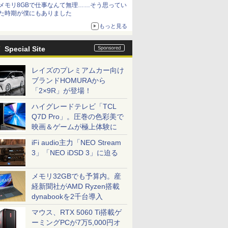
メモリ8GBで仕事なんて無理……そう思ってい
た時期が僕にもありました
もっと見る
Special Site
レイズのプレミアムカー向け
ブランドHOMURAから
「2×9R」が登場！
ハイグレードテレビ「TCL
Q7D Pro」。圧巻の色彩美で
映画＆ゲームが極上体験に
iFi audio主力「NEO Stream
3」「NEO iDSD 3」に迫る
メモリ32GBでも予算内。産
経新聞社がAMD Ryzen搭載
dynabookを2千台導入
マウス、RTX 5060 Ti搭載ゲ
ーミングPCが7万5,000円オ