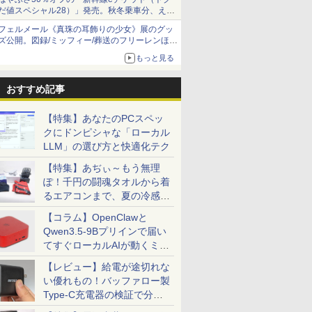
だ値スペシャル28）」発売。秋冬乗車分、えき
ねっと限定
フェルメール《真珠の耳飾りの少女》展のグッ
ズ公開。図録/ミッフィー/葬送のフリーレンほ
か、注目ブランドコラボが実現
もっと見る
おすすめ記事
【特集】あなたのPCスペッ
クにドンピシャな「ローカル
LLM」の選び方と快適化テク
【特集】あぢぃ～もう無理
ぽ！千円の闘魂タオルから着
るエアコンまで、夏の冷感グ
ッズ一挙紹介
【コラム】OpenClawと
Qwen3.5-9Bプリインで届い
てすぐローカルAIが動くミニ
PC「SER9 Pro」
【レビュー】給電が途切れな
い優れもの！バッファロー製
Type-C充電器の検証で分か
ったこと