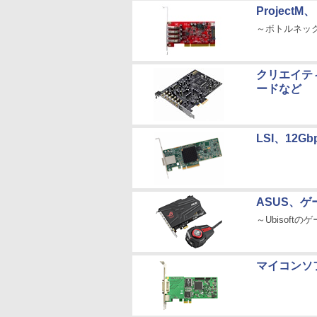
ProjectM
～ボトルネック
クリエイティ
ードなど
LSI、12
ASUS、
～Ubisof
マイコンソ