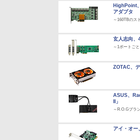
HighPo
アダプタ
～160TBの
玄人志向、4
～1ポートごとに
ZOTAC、デ
ASUS、Rad
II」
～R.O.Gブラ
アイ・オー、