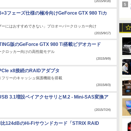
(2015/9/18)
16+3フェーズ仕様の極冷向けGeForce GTX 980 Tiカ
ザーにはおすすめできない」プロオーバークロッカー向け
(2015/9/17)
HTING版のGeForce GTX 980 Ti搭載ビデオカード
ークロッカー向けの高性能モデル
(2015/9/9)
、PCIe x8接続のRAIDアダプタ
スフリーのキャッシュ保護機能を搭載
(2015/8/3)
USB 3.1増設ベイアクセサリとM.2 - Mini-SAS変換ア
(2015/7/24)
N比124dBのHi-Fiサウンドカード「STRIX RAID