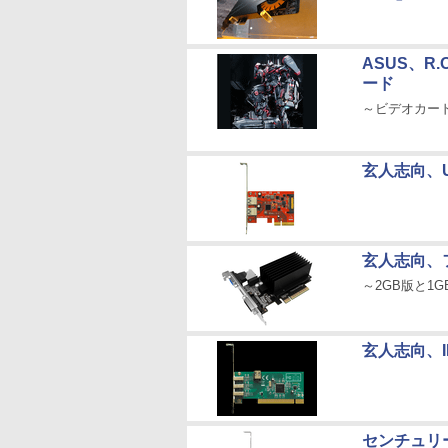
ASUS、R.
ード
～ビデオカード
玄人志向、US
玄人志向、フ
～2GB版と1
玄人志向、I
センチュリー、