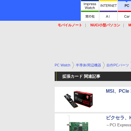
モバイルノート
NUC/小型パソコン
M
SSD
キーボード
マウス
PC Watch
半導体/周辺機器
自作PCパーツ
拡張カード 関連記事
MSI、PCIe
ピクセラ、
～PCI Expre