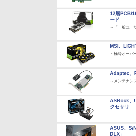
12層PCB/
ード
～「一般ユー
MSI、LIG
～極冷オーバ
Adaptec
～メンテナン
ASRock、
クセサリ
ASUS、S/
DLX」