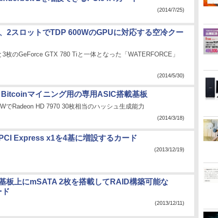
(2014/7/25)
TE、2スロットでTDP 600WのGPUに対応する空冷クー
枚のGeForce GTX 780 Tiと一体となった「WATERFORCE」
(2014/5/30)
、Bitcoinマイニング用の専用ASIC搭載基板
WでRadeon HD 7970 30枚相当のハッシュ生成能力
(2014/3/18)
M、PCI Express x1を4基に増設するカード
(2013/12/19)
tM、基板上にmSATA 2枚を搭載してRAID構築可能な
ード
(2013/12/11)