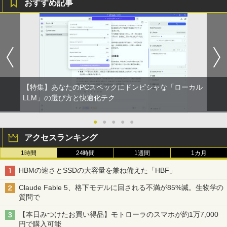
おすすめ記事
【特集】あなたのPCスペックにドンピシャな「ローカル
LLM」の選び方と快適化テク
●
●
●
●
●
アクセスランキング
1時間
24時間
1週間
1カ月
HBMの速さとSSDの大容量を兼ね備えた「HBF」
Claude Fable 5、格下モデルに回される不満が85%減。生物学の
質問で
【本日みつけたお買い得品】モトローラのスマホが約1万7,000
円で購入可能