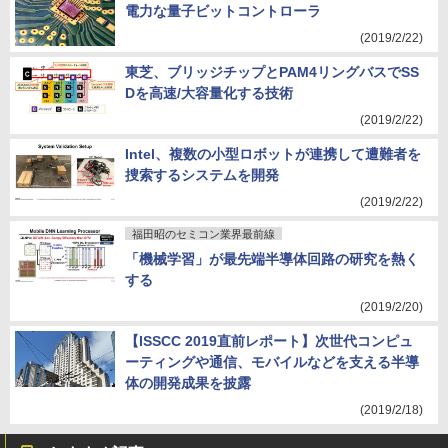
電力な量子ビットコントローラ
(2019/2/22)
東芝、ブリッジチップとPAM4リングバスでSS
Dを高速/大容量化する技術
(2019/2/22)
Intel、複数の小型ロボットが連携して遭難者を
捜索するシステムを開発
(2019/2/22)
福田昭のセミコン業界最前線
「機械学習」が最先端半導体回路の研究を熱く
する
(2019/2/20)
【ISSCC 2019直前レポート】次世代コンピュ
ーティングや通信、モバイルなどを支える半導
体の開発成果を披露
(2019/2/18)