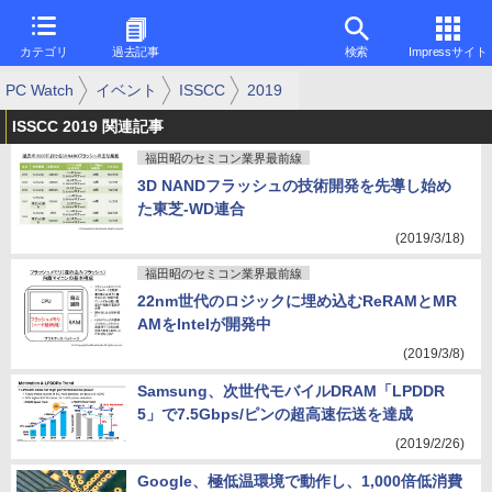
カテゴリ
過去記事
検索
Impressサイト
PC Watch
イベント
ISSCC
2019
ISSCC 2019 関連記事
福田昭のセミコン業界最前線
3D NANDフラッシュの技術開発を先導し始め
た東芝-WD連合
(2019/3/18)
福田昭のセミコン業界最前線
22nm世代のロジックに埋め込むReRAMとMR
AMをIntelが開発中
(2019/3/8)
Samsung、次世代モバイルDRAM「LPDDR
5」で7.5Gbps/ピンの超高速伝送を達成
(2019/2/26)
Google、極低温環境で動作し、1,000倍低消費