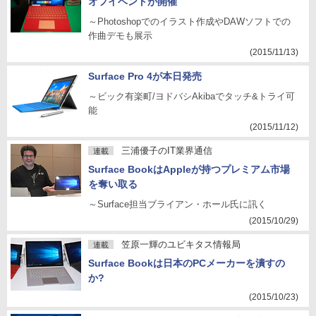
オフイベントが開催
～Photoshopでのイラスト作成やDAWソフトでの
作曲デモも展示
(2015/11/13)
Surface Pro 4が本日発売
～ビック有楽町/ヨドバシAkibaでタッチ&トライ可
能
(2015/11/12)
三浦優子のIT業界通信
連載
Surface BookはAppleが持つプレミアム市場
を奪い取る
～Surface担当ブライアン・ホール氏に訊く
(2015/10/29)
笠原一輝のユビキタス情報局
連載
Surface Bookは日本のPCメーカーを潰すの
か?
(2015/10/23)