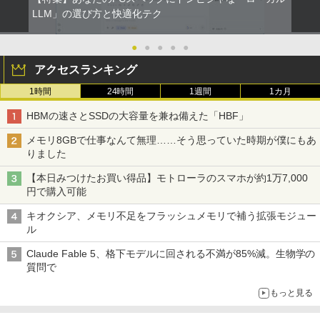
LLM」の選び方と快適化テク
●
●
●
●
●
アクセスランキング
1時間
24時間
1週間
1カ月
HBMの速さとSSDの大容量を兼ね備えた「HBF」
メモリ8GBで仕事なんて無理……そう思っていた時期が僕にもあ
りました
【本日みつけたお買い得品】モトローラのスマホが約1万7,000
円で購入可能
キオクシア、メモリ不足をフラッシュメモリで補う拡張モジュー
ル
Claude Fable 5、格下モデルに回される不満が85%減。生物学の
質問で
もっと見る