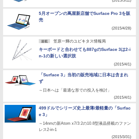
(2015/5/11)
5月オープンの蔦屋新店舗でSurface Pro 3を販
売
(2015/4/28)
笠原一輝のユビキタス情報局
連載
キーボードと合わせても887gのSurface 3は2-i
n-1の新しい選択肢
(2015/4/1)
「Surface 3」当初の販売地域に日本は含まれ
ず
～日本へは「最適な形での投入を検討」
(2015/4/1)
499ドルでシリーズ史上最薄/最軽量の「Surfac
e 3」
～14nmの新Atom x7/3:2の10.8型液晶搭載のファン
レス2-in-1
(2015/3/31)