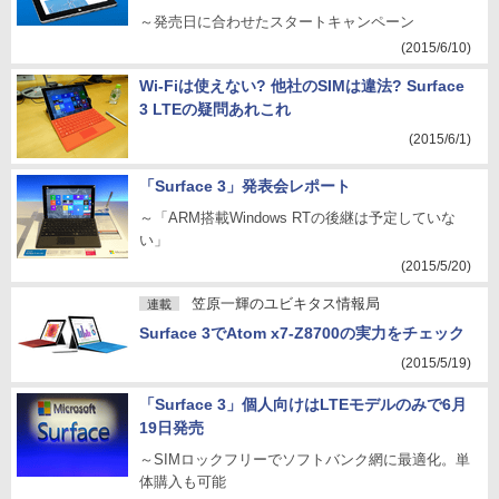
～発売日に合わせたスタートキャンペーン
(2015/6/10)
Wi-Fiは使えない? 他社のSIMは違法? Surface
3 LTEの疑問あれこれ
(2015/6/1)
「Surface 3」発表会レポート
～「ARM搭載Windows RTの後継は予定していな
い」
(2015/5/20)
笠原一輝のユビキタス情報局
連載
Surface 3でAtom x7-Z8700の実力をチェック
(2015/5/19)
「Surface 3」個人向けはLTEモデルのみで6月
19日発売
～SIMロックフリーでソフトバンク網に最適化。単
体購入も可能