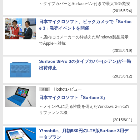
～タイプカバーとSurfaceペン付きで最大15%割安
(2015/6/24)
日本マイクロソフト、ビックカメラで「Surfac
e 3」発売イベントを開催
～店内にはメーカーの枠越えたWindows製品展示
でAppleへ対抗
(2015/6/19)
Surface 3/Pro 3のタイプカバー(シアン)が一時
出荷停止
(2015/6/12)
Hothotレビュー
連載
日本マイクロソフト「Surface 3」
～メインPCに足る性能を備えたWindows 2-in-1の
リファレンス機
(2015/6/11)
Y!mobile、月額980円のLTE版Surface 3用デ
ータプラン