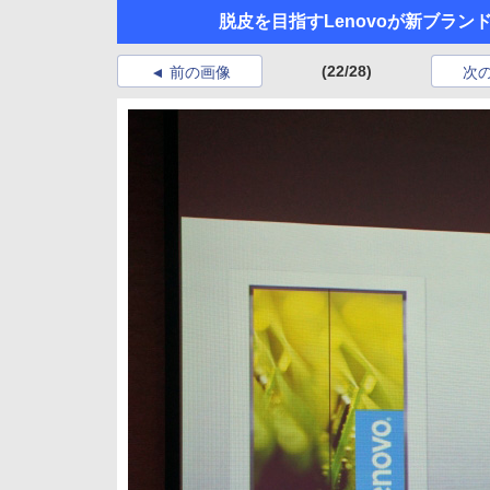
脱皮を目指すLenovoが新ブラン
(22/28)
前の画像
次