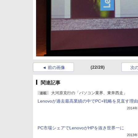
(22/28)
前の画像
次
関連記事
大河原克行の「パソコン業界、東奔西走」
連載
Lenovoが過去最高業績の中でPC+戦略を見直す理由
2014
PC市場シェアでLenovoがHPを抜き世界一に
2013