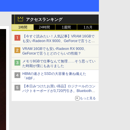
アクセスランキング
1時間
24時間
1週間
1カ月
【今すぐ読みたい！人気記事】VRAM 16GBで
も安いRadeon RX 9000、GeForceで言うとど
のぐらいの性能？ - PC Watch
VRAM 16GBでも安いRadeon RX 9000、
GeForceで言うとどのぐらいの性能？
メモリ8GBで仕事なんて無理……そう思ってい
た時期が僕にもありました
HBMの速さとSSDの大容量を兼ね備えた
「HBF」
【本日みつけたお買い得品】ロジクールのコン
パクトキーボードが3,720円引き。Bluetoothで3
台接続対応
もっと見る