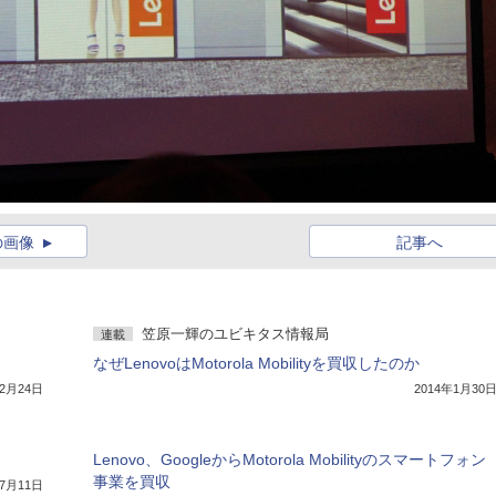
の画像
記事へ
笠原一輝のユビキタス情報局
連載
なぜLenovoはMotorola Mobilityを買収したのか
年2月24日
2014年1月30
Lenovo、GoogleからMotorola Mobilityのスマートフォン
事業を買収
年7月11日