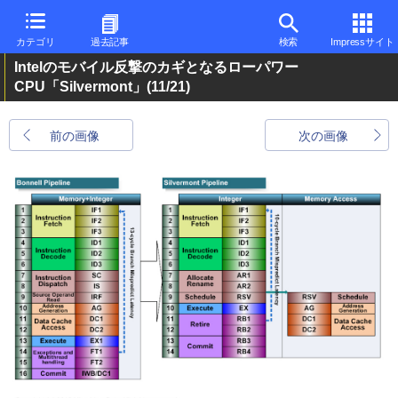
カテゴリ
過去記事
検索
Impressサイト
Intelのモバイル反撃のカギとなるローパワー
CPU「Silvermont」
(11/21)
前の画像
次の画像