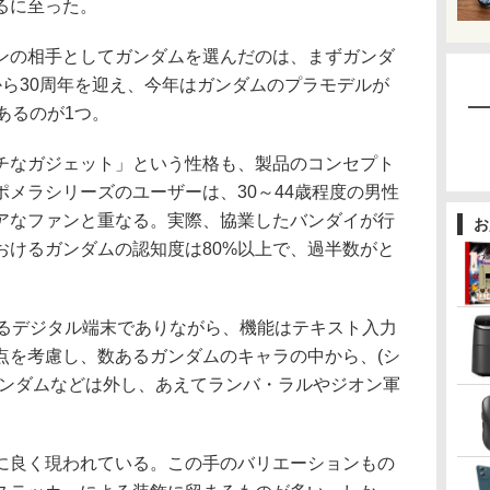
るに至った。
の相手としてガンダムを選んだのは、まずガンダ
始から30周年を迎え、今年はガンダムのプラモデルが
あるのが1つ。
なガジェット」という性格も、製品のコンセプト
メラシリーズのユーザーは、30～44歳程度の男性
アなファンと重なる。実際、協業したバンダイが行
お
おけるガンダムの認知度は80%以上で、過半数がと
るデジタル端末でありながら、機能はテキスト入力
点を考慮し、数あるガンダムのキャラの中から、(シ
ガンダムなどは外し、あえてランバ・ラルやジオン軍
良く現われている。この手のバリエーションもの