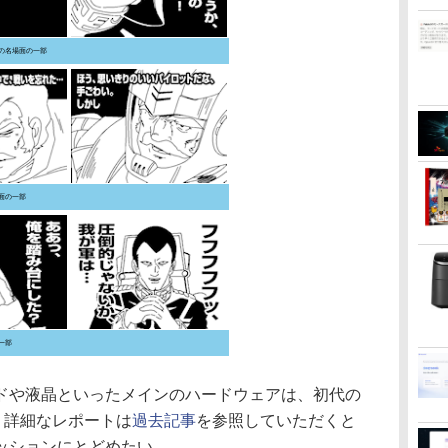
の名場面の一部
面の一部
一部
や液晶といったメインのハードウェアは、初代の
、詳細なレポートは
過去記事
を参照していただくと
ッションにとどめたい。