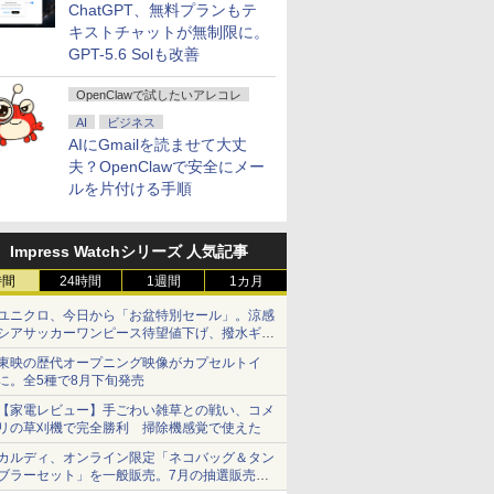
ChatGPT、無料プランもテ
キストチャットが無制限に。
GPT-5.6 Solも改善
OpenClawで試したいアレコレ
AI
ビジネス
AIにGmailを読ませて大丈
夫？OpenClawで安全にメー
ルを片付ける手順
Impress Watchシリーズ 人気記事
時間
24時間
1週間
1カ月
ユニクロ、今日から「お盆特別セール」。涼感
シアサッカーワンピース待望値下げ、撥水ギア
ショーツは1990円に
東映の歴代オープニング映像がカプセルトイ
に。全5種で8月下旬発売
【家電レビュー】手ごわい雑草との戦い、コメ
リの草刈機で完全勝利 掃除機感覚で使えた
カルディ、オンライン限定「ネコバッグ＆タン
ブラーセット」を一般販売。7月の抽選販売の
当選無効分