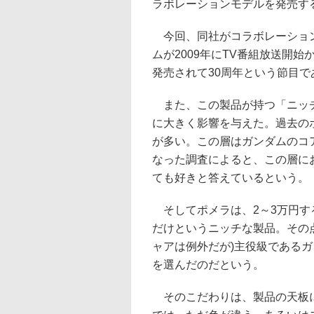
ラボレーションモデルを発売す
今回、同社がコラボレーション
ムが2009年にTV番組放送開
発売されて30周年という節目で
また、この製品が持つ「ニッチ
に大きく影響を与えた。過去のポ
が多い。この層はガンダムのコ
なった調査によると、この層に
ても好きと答えているという。
そしてポメラは、2～3万円す
だけというニッチな製品。その
ャアは例外だが)主役級である
を選んだのだという。
そのこだわりは、製品の天板に