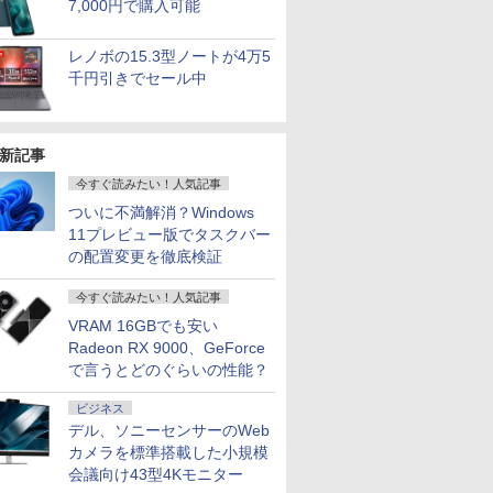
7,000円で購入可能
レノボの15.3型ノートが4万5
千円引きでセール中
新記事
今すぐ読みたい！人気記事
ついに不満解消？Windows
11プレビュー版でタスクバー
の配置変更を徹底検証
今すぐ読みたい！人気記事
VRAM 16GBでも安い
Radeon RX 9000、GeForce
で言うとどのぐらいの性能？
ビジネス
デル、ソニーセンサーのWeb
カメラを標準搭載した小規模
会議向け43型4Kモニター