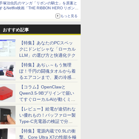
手塚治虫氏のマンガ「リボンの騎士」を原案と
するNetflix映画「THE RIBBON HERO リボンヒ
ーロー」本日配信開始
もっと見る
おすすめ記事
【特集】あなたのPCスペッ
クにドンピシャな「ローカル
LLM」の選び方と快適化テク
【特集】あぢぃ～もう無理
ぽ！千円の闘魂タオルから着
るエアコンまで、夏の冷感グ
ッズ一挙紹介
【コラム】OpenClawと
Qwen3.5-9Bプリインで届い
てすぐローカルAIが動くミニ
PC「SER9 Pro」
【レビュー】給電が途切れな
い優れもの！バッファロー製
Type-C充電器の検証で分か
ったこと
【特集】電源内蔵で0.9Lの衝
撃。Core Ultra X7の性能を極