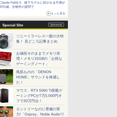
Claude Fable 5、格下モデルに回される不満が
85%減。生物学の質問で
もっと見る
Special Site
ソニーミラーレス一眼の大特
集！ 見どころ記事まとめ
お値段そのままでメモリ倍
増！メモリ32GBの「お得な
ゲーミングノート」
鳥肌ものの「DENON
HOME」サウンドを体感し
た！
マウス、RTX 5060 Ti搭載ゲ
ーミングPCが7万5,000円オ
フで30万円台！
エントリーなのに脅威の実
力!「Osprey」Noble Audioワ