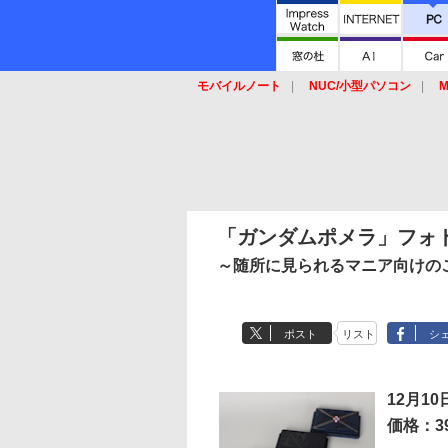
モバイルノート
NUC/小型パソコン
M
SSD
キーボード
マウス
「ガンダムポメラ」フォ
～随所に見られるマニア向けの
ポスト
リスト
シ
12月10
価格：39