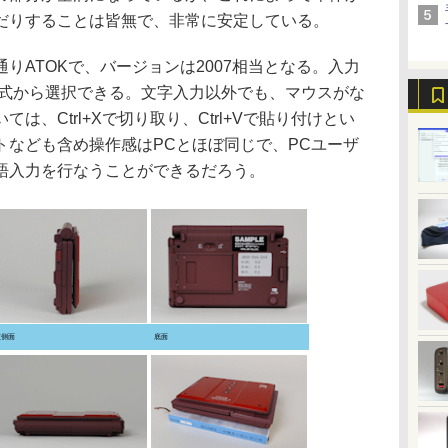
だりすることは皆無で、非常に安定している。
ATOKで、バージョンは2007相当となる。入力
IME式から選択できる。文字入力以外でも、マウスがな
は、Ctrl+Xで切り取り、Ctrl+Vで貼り付けとい
トなども含め操作感はPCとほぼ同じで、PCユーザ
語入力を行なうことができるだろう。
左側面
底面