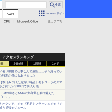
Impress サイト
全カテゴリ
CPU
Microsoft Office
アクセスランキング
時間
24時間
1週間
1カ月
メモリ8GBで仕事なんて無理……そう思ってい
た時期が僕にもありました
【本日みつけたお買い得品】モトローラのスマ
ホが約1万7,000円で購入可能
HBMの速さとSSDの大容量を兼ね備えた
「HBF」
キオクシア、メモリ不足をフラッシュメモリで
補う拡張モジュール