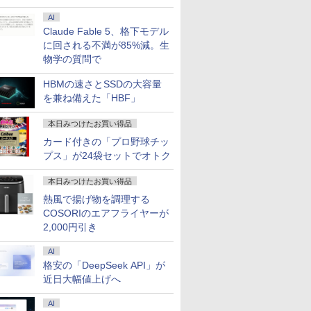
AI
Claude Fable 5、格下モデル
に回される不満が85%減。生
物学の質問で
HBMの速さとSSDの大容量
を兼ね備えた「HBF」
本日みつけたお買い得品
カード付きの「プロ野球チッ
プス」が24袋セットでオトク
本日みつけたお買い得品
熱風で揚げ物を調理する
COSORIのエアフライヤーが
2,000円引き
AI
格安の「DeepSeek API」が
近日大幅値上げへ
AI