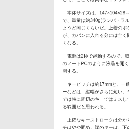
本体サイズは、147×104×28
で、重量は約340g(ランバ・ラ
ょうど同じくらいだ。上着のポ
が、カバンに入れる分には全く
くなる。
電源は2秒で起動するので、取
のノートPCのように液晶を開
開する。
キーピッチは約17mmと、一
ーなどは、縦幅がさらに短い。
では特に周辺のキーではミスし
る範囲だと思われる。
正確なキーストロークは分から
チはやや固め。端のキーは、下