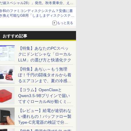
だ値スペシャル28）」発売。秋冬乗車分、えき
ねっと限定
令和のファミコンディスクシステム？安価に書
き換え可能なGB用「しましまディスクシステ
ム」
もっと見る
おすすめ記事
【特集】あなたのPCスペッ
クにドンピシャな「ローカル
LLM」の選び方と快適化テク
【特集】あぢぃ～もう無理
ぽ！千円の闘魂タオルから着
るエアコンまで、夏の冷感グ
ッズ一挙紹介
【コラム】OpenClawと
Qwen3.5-9Bプリインで届い
てすぐローカルAIが動くミニ
PC「SER9 Pro」
【レビュー】給電が途切れな
い優れもの！バッファロー製
Type-C充電器の検証で分か
ったこと