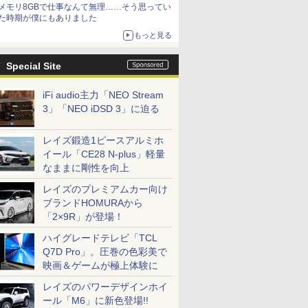
メモリ8GBで仕事なんて無理……そう思ってい
た時期が僕にもありました
もっと見る
Special Site
iFi audio主力「NEO Stream
3」「NEO iDSD 3」に迫る
レイズ鍛造1ピースアルミホ
イール「CE28 N-plus」軽量
なままに剛性を向上
レイズのプレミアムカー向け
ブランドHOMURAから
「2×9R」が登場！
ハイグレードテレビ「TCL
Q7D Pro」。圧巻の色彩美で
映画＆ゲームが極上体験に
レイズのパワーデザインホイ
ール「M6」に新色登場!!