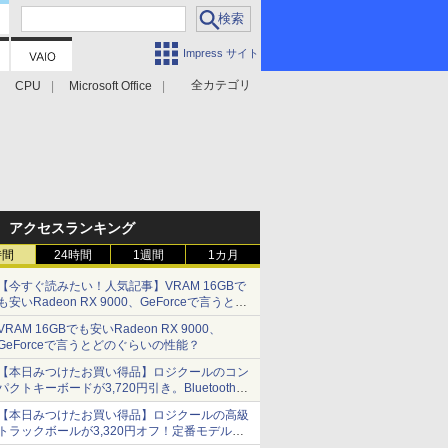
Impress サイト
全カテゴリ
CPU
Microsoft Office
アクセスランキング
時間
24時間
1週間
1カ月
【今すぐ読みたい！人気記事】VRAM 16GBで
も安いRadeon RX 9000、GeForceで言うとど
のぐらいの性能？ - PC Watch
VRAM 16GBでも安いRadeon RX 9000、
GeForceで言うとどのぐらいの性能？
【本日みつけたお買い得品】ロジクールのコン
パクトキーボードが3,720円引き。Bluetoothで3
台接続対応
【本日みつけたお買い得品】ロジクールの高級
トラックボールが3,320円オフ！定番モデルも
5,280円に割引中