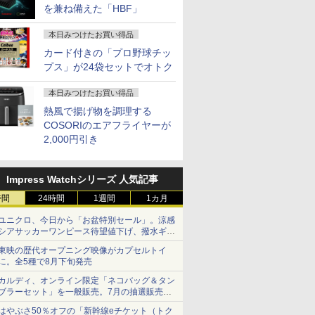
を兼ね備えた「HBF」
本日みつけたお買い得品
カード付きの「プロ野球チッ
プス」が24袋セットでオトク
本日みつけたお買い得品
熱風で揚げ物を調理する
COSORIのエアフライヤーが
2,000円引き
Impress Watchシリーズ 人気記事
時間
24時間
1週間
1カ月
ユニクロ、今日から「お盆特別セール」。涼感
シアサッカーワンピース待望値下げ、撥水ギア
ショーツは1990円に
東映の歴代オープニング映像がカプセルトイ
に。全5種で8月下旬発売
カルディ、オンライン限定「ネコバッグ＆タン
ブラーセット」を一般販売。7月の抽選販売の
当選無効分
はやぶさ50％オフの「新幹線eチケット（トク