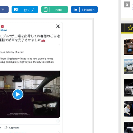
ェア
はてブ
note
LinkedIn