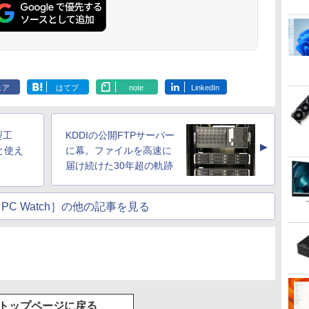
ェア
はてブ
note
LinkedIn
型工
KDDIの公開FTPサーバー
▲
と使え
に幕。ファイルを高速に
届け続けた30年超の軌跡
PC Watch］の他の記事を見る
トップページに戻る