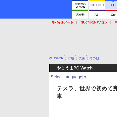
モバイルノート
NUC/小型パソコン
M
SSD
キーボード
マウス
PC Watch
市場
技術
その他
やじうまPC Watch
Select Language
▼
テスラ、世界で初めて
車