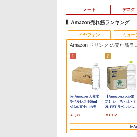
ノート
デスク
Amazon売れ筋ランキング
10
10
10
10
1
1
1
1
2
2
2
2
イヤフォン
ミュー
Amazon ドリンク の売れ筋
VETESA 一体型デ
通 ノートパソコン
ama G-MASTER
ACH Artbook JET
【Dell Core-i7+27イン
【新品】 NEC ノート
[アウトレット] Pixio
2026年8月発売 予約
超得5,000円OFF&P10
中古パソコン 一体型 富
【エントリーで最大全
おいしい！イラストレ
MS Office 2024 H&B
Philips｜フィリップ
【★最大100%ポイ
80代になるとたいて
トップパソコン 22
6 型(インチ) FMV
771HSU-W1 27イ
6 2 [ 久保 帯人 ]
チ液晶PCセット】
パソコン LAVIE N15
ピクシオ PX24Q Pro
mini ミニ 2026年9月号
倍｜高性能Core i5第
士通 ESPRIMO FH52/S
額ポイント還元｜8/11
ッスン クレパスで描
搭載｜Microsoft
液晶ディスプレイ(23.
ト】おまかせ 中古パ
ボケるか死ぬ。70代
 Windows11
EBOOK AH45/H2
 Fast IPSパネル搭
DELL
N1530/KAW-HE PC-
ゲーミングモニター
ミルク M!LK MILK
10世代｜新生活応援 豪
FMVF52SW
まで】 PHILIPS｜フィ
きました [ momo ]
Surface Book 2 中古
型/IPS/FullHD
コン Windows XP
神様から与えられた
740
ice付き 第2世代
VA45H2W [プレミ
40Hz/0.4ms対応
3050SFF/RAM:16GB、
N1530KAW-HE 15.6型/
23.8インチ 180Hz
華特典付き｜最大180
Windows10 Celeron
リップス USB-C接続
｜中古ノートパソコ
1920×1080/100Hz/1
Core i5 メモリ 4GB
別な時間 （幻冬舎新
980
,800
,408
￥39,800
￥107,800
￥23,160
￥5,480
￥39,800
￥15,800
￥19,620
￥1,518
￥39,800
￥19,620
￥16,800
￥1,034
e i5 メモリ8GB
ホワイト] 第11世
D(1920×1080)解
SSD:512GB/27インチ
AMD Ryzen3 7335U/
WQHD Fast IPS 24イ
日保証｜中古ノートパ
1005M 1.90GHz メモリ
PCモニター ブラック
Windows11 Office付
(ブラック)
HDD 500GB DVDド
書） [ 林真理子 ]
Anker Soundcore
BRUCE WAYNE feat.
by Amazon 天然水
Anker Soundcore
BRUCE WAYNE feat
【Amazon.co.jp限
56GB Wi-Fi
ンテル Core i5
 ゲーミングモニタ
フルHD液晶モニタ/光学
メモリ 8GB/ SSD
ンチ 高画質 pcモニタ
ソコン Windows11
4GB 1TB 21.5インチ
24E1N1300A/11 [23.8
13.5型｜Core i5 第8
24E1N1300A/11
イブ搭載 リフレッシ
P40i オフホワイト
Flo Milli, ATL Jacob
ラベルレス 500ml
P31i ブラック
Flo Milli, ATL Jacob
定】 い・ろ・は・す
3.0 初期設定済み
5G7(Tiger Lake)
イト
ドライブ/5.8Ghz WI-
256GB/ Windows 11/
ー 高さ調節可能 多機
office付き ｜中古ノー
Office付き DVD Web
型 /フル
代 メモリ 8GB SSD
PC デスクトップ キ
[Explicit]
×24本 富士山の天然
[Explicit]
2L PET ラベルレス
ボード・マウス付
GHz/4コア メモ
FI/Bluetooth/Windows11
WEBカメラ/ DVDドラ
能スタンド ps5 switch
トパソコン 15.6 テン
カメラ 無線LAN 3ヶ月
HD(1920×1080) /ワイ
256GB｜WEBカメラ
ボード＆マウスセッ
￥7,990
￥5,990
水 バナジウム含有 水
×8本
8GB SSD：
Pro & KINGSOFT WPS
イブ/ Office付き/ パー
144Hz HDMI DP
キー付き｜中古ノート
保証 wd2685 中古
ド /100Hz]
無線 Wi-Fi 顔認証
中古 安心保証 初期
￥250
￥1,380
￥250
￥1,112
ミネラルウォーター
GB Windows 11
Office/デスクトップパ
ルホワイト
パソコン 第10世代｜ノ
USB-C 純正キーボー
不要 液晶モニター 
ペットボトル 静岡県
e Office付き 展示
ソコン(再生中古品)
ートパソコン｜PC｜中
ド付属 サーフェス サ
スプレイ
A
産 500ミリリットル
古パソコン｜パソコン
ーフェイス ノートパ
(Smart Basic)
｜中古PC
コン