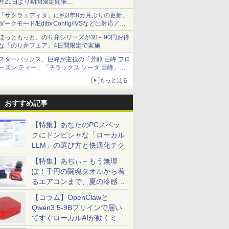
月21日より期間限定開催
オリジナルの湯呑みや寿司皿が景品に登場！
「サクラエディタ」に約3年8カ月ぶりの更新、
ダークモード/EditorConfig/IVSなどに対応／複
数の脆弱性に対処したセキュリティアップデー
ほっともっと、のり弁シリーズが30～90円お得
ト
な「のり弁フェア」4日間限定で実施
スターバックス、巨峰が主役の「芳醇 巨峰 フロ
ーズン ティー」「チラックス ソーダ 巨峰」発
売
もっと見る
おすすめ記事
【特集】あなたのPCスペッ
クにドンピシャな「ローカル
LLM」の選び方と快適化テク
【特集】あぢぃ～もう無理
ぽ！千円の闘魂タオルから着
るエアコンまで、夏の冷感グ
ッズ一挙紹介
【コラム】OpenClawと
Qwen3.5-9Bプリインで届い
てすぐローカルAIが動くミニ
PC「SER9 Pro」