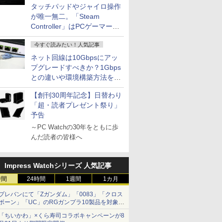
タッチパッドやジャイロ操作
が唯一無二。「Steam
Controller」はPCゲーマーの
最適解だ
今すぐ読みたい！人気記事
ネット回線は10Gbpsにアッ
プグレードすべきか？1Gbps
との違いや環境構築方法を解
説
【創刊30周年記念】日替わり
「超・読者プレゼント祭り」
予告
～PC Watchの30年をともに歩
んだ読者の皆様へ
Impress Watchシリーズ 人気記事
時間
24時間
1週間
1カ月
プレバンにて「Zガンダム」「0083」「クロス
ボーン」「UC」のRGガンプラ10製品を対象に
した抽選販売が8月10日11時より実施！
「ちいかわ」×くら寿司コラボキャンペーンが8