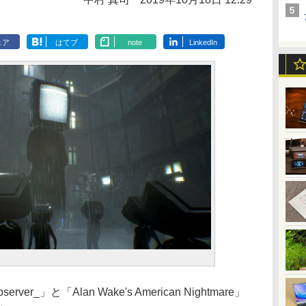
ェア
はてブ
note
LinkedIn
rver_」と「Alan Wake's American Nightmare」