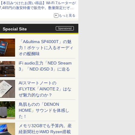
【本日みつけたお買い得品】Wi-Fi 7ルーターが
7,485円の激安特価で販売中。数量限定だぞ急
げ！
もっと見る
Special Site
「A&ultima SP4000T」の魅
力！ポケットに入るオーディ
オの醍醐味
iFi audio主力「NEO Stream
3」「NEO iDSD 3」に迫る
AIスマートノートの
iFLYTEK「AINOTE 2」はな
ぜ魅力的なのか？
鳥肌ものの「DENON
HOME」サウンドを体感し
た！
メモリ32GBでも予算内。産
経新聞社がAMD Ryzen搭載