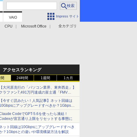
Impress サイト
全カテゴリ
CPU
Microsoft Office
アクセスランキング
時間
24時間
1週間
1カ月
【大河原克行の「パソコン業界、東奔西走」】
クラファン7,491万円達成の富士通「FMV
Keyboard X」、極限の静音化を追求
【今すぐ読みたい！人気記事】ネット回線は
10Gbpsにアップグレードすべきか？1Gbpsと
の違いや環境構築方法を解説 - PC Watch
Claude CodeでGPT-5.6を使ったら凍結！
Codexが宣言通り上限をリセットする事態に
ネット回線は10Gbpsにアップグレードすべき
か？1Gbpsとの違いや環境構築方法を解説