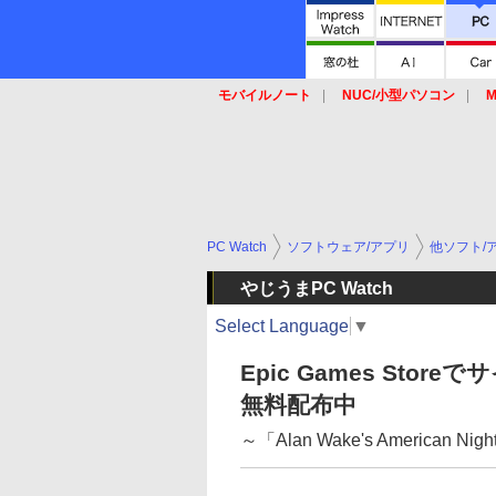
モバイルノート
NUC/小型パソコン
M
SSD
キーボード
マウス
PC Watch
ソフトウェア/アプリ
他ソフト/
やじうまPC Watch
Select Language
▼
Epic Games Stor
無料配布中
～「Alan Wake's American 