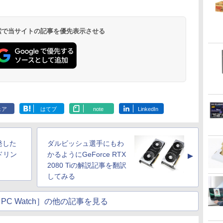
ENCノイズキャンセ
リング 自動ペアリン
グ Type-C充電 マイ
ク付き 防水 タッチ式
 検索で当サイトの記事を優先表示させる
音量調整 スポーツ/通
勤/通学/WEB会議(ホ
ワイト)
ロ
異世界居酒屋「の
HUNTER×HUNTER
スーパーの裏でヤニ吸
ミ
ぶ」(22) (角川コミッ
モノクロ版 39 (ジャ
うふたり 9巻 (デジタル
クス・エース)
ンプコミックス
版ビッグガンガンコミ
ェア
はてブ
note
LinkedIn
DIGITAL)
ックス)
￥832
￥572
￥810
発した
ダルビッシュ選手にもわ
ドリン
かるようにGeForce RTX
▲
2080 Tiの解説記事を翻訳
してみる
PC Watch］の他の記事を見る