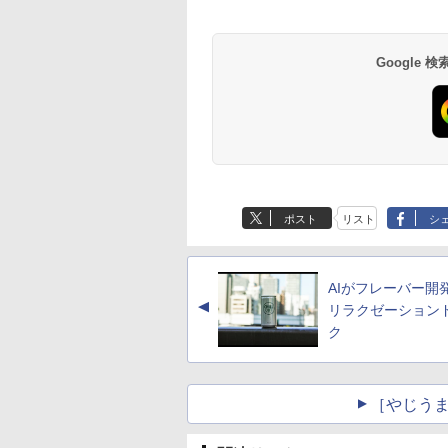
Google
薬屋のひとりごと 17
ONE PIECE モノク
巻 (デジタル版ビッグ
版 115 (ジャンプコ
ガンガンコミックス)
ックスDIGITAL)
ポスト
リスト
シ
￥770
￥594
AIがフレーバー開
▲
リラクゼーション
ク
［やじうま