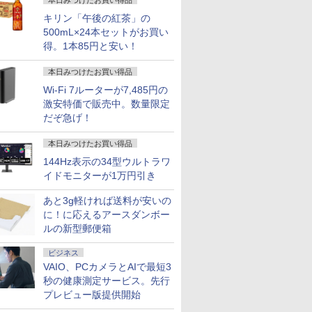
本日みつけたお買い得品
付き
中古
OFFICE付き
キリン「午後の紅茶」の
500mL×24本セットがお買い
得。1本85円と安い！
本日みつけたお買い得品
Wi-Fi 7ルーターが7,485円の
激安特価で販売中。数量限定
だぞ急げ！
本日みつけたお買い得品
144Hz表示の34型ウルトラワ
イドモニターが1万円引き
あと3g軽ければ送料が安いの
に！に応えるアースダンボー
ルの新型郵便箱
ビジネス
VAIO、PCカメラとAIで最短3
秒の健康測定サービス。先行
プレビュー版提供開始