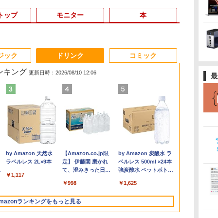
トップ
モニター
本
3
3
3
3
4
4
4
4
5
5
5
5
6
6
6
6
ジック
ドリンク
コミック
ランキング
更新日時：2026/08/10 12:06
最
ス
ン
い
【★最大100%ポイン
【中古】NEC◆デスク
[9月上旬より発送予定]
フィリップス（ディス
中古ノートパソコン
【Windows11】 【超
【IPSパネル/フレーム
地球の歩き方 スタ
【6,000円クーポン
中古パソコン 一体型
ゲーミングモニター
VI/NYL #030 Kis-My-
「新入荷」ノ
【4,000円ク
Pixio ゲー
実写映画『ブ
8
ソ
は
ト】【新生活応援・
トップパソコン LAVIE
[新品]ちいかわ なんか
プレイ） 221S9A/11
Lenovo ThinkPad T14
小型】 DELL OptiPlex
レス】 液晶モニター
ー・ウォーズ [ 地球の
OFF】 ノートパソコン
富士通 ESPRIMO
24.5インチ 200Hz /
Ft2 [ VI/NYL編集部 ]
コン ThinkPa
OFF】 ミニPC
ター 24イン
ク』公式PH
特
2026】【Office 2024
Desk All-in-one
小さくてかわいいやつ
[21.5型液晶ディスプレ
第10世代 Core i5
3060 Micro マイクロ
27インチ PS5 対応 フ
歩き方編集室 ]
15.6インチ ノートPC
WF1/B1 FMVWB1F1B
165Hz / 144Hz モニタ
Gen2/Gen
8GBメモリ 2
ト PX249WAV
BOOK （
￥2,200
ン
ms)
H&B】【WEBカメラ×
DA370/FAW [ファイン
(1-8巻 最新刊) 全巻セ
イ/1920×1080/HDMI、
Windows11 Pro
MFF 第8世代 Core i5
ルHD スピーカー 内蔵
Intel N95 12GBメモリ
Windows11 Celeron
ー 1ms pcモニター
能大容量 第1
SSD Window
PX248WAVE 
MOOK） [ 講
￥36,800
￥17,160
￥9,900
￥9,880
￥34,980
￥22,500
￥19,800
￥2,750
￥52,900
￥22,800
￥22,999
￥33,800
￥34,900
￥18,500
￥2,200
ラ
テンキー】富士通
ホワイト]//【パソコ
ット [入荷予約]
D-Sub/スピーカー：あ
Office 2024付き メモ
8400T/1.70GHz 8GB
VESA 対応 リフレッシ
512GB SSD 大容量バ
3865U 1.8GHz メモリ
1920*1080 FHD HDR
Corei5 113
パソコン 静音 o
pcモニター 12
.
Anker Soundcore
On My Road
by Amazon 天然水
【2026年アップグレ
見知らぬ糸
【Amazon.co.jp限
Xiaomi シャオミ
On My Road
by Amazon 炭酸水 ラ
世
ュ
LIFEBOOK
ン】
り/5年間フル保証]
リ16GB
SSD256GB M.2 NVMe
ュレート 100Hz HDMI
ッテリー Windows11
8GB 2TB 23.8インチ
パソコン モニター 非
ーボード13.3
ミニパソコン
144Hz 165H
Liberty 5 ミッドナイ
(Stadium ver.)
ラベルレス 2L×9本
ード版】AOKIMI ワ
定】 伊藤園 磨かれ
REDMI Buds 8 Lite ワ
(Stadium ver.)
ベルレス 500ml ×24本
ー
A5510/Core i5-10210U/
SSD512GB/1TB選択可
Windows11 64bit
RGB JAPANNEXT JN-
USB3.2 Type-C FHD
Office付き DVD Web
光沢 IPS VESA
解像度16GB
ップ オフィス m
ニター ピンク
￥250
トブラック
イヤレスイヤホン
て、澄みきった日本
イヤレスイヤホン
強炭酸水 ペットボトル
ト
メモリ:
14型 軽量 モバイル ビ
WPSOffice 無線LAN
IPS271FHD 27型
パソコン 静音 office
カメラ 無線LAN
Freesync スピーカー
SSD256GB
デスクトップミ
ベージュ フルH
￥250
￥1,117
￥250
bluetooth イヤホン
の水 2L 8本 ラベルレ
Bluetooth 5.4 ノイズ
500ミリリットル
設定
8GB/16GB/32GB/SSD:256GB/512GB/1TB/Wi-
ジネス 在宅勤務 学生
中古パソコン デスクト
JNIPS271FHD ジャパ
デスクトップ オフィス
Bluetooth 3ヶ月保証
内蔵 cocopar HG-
ラ/HDMI/5GWI
画面 HDMI 
HDR ノング
￥14,990
￥1,964
￥998
￥3,480
￥1,625
V12 小型軽量 ブルー
ス [ ケース ] [ 水 ] [
キャンセリング ANC
(Smart Basic)
ディ
fi/Bluetooth/15.6
向け
ップ パソコン PC 【中
ンネクスト モニター
pc テンキー付 軽量 日
wd2670 中古
245HCW [1+1年保証]
Office搭載
BMAX B3Pro
ーカー内蔵 VES
トゥースHi-Fi 最大
ペットボトル ] [ 箱買
36時間再生
型/HDMI/USB3.2/パソコ
古】
ディスプレイ 液晶 液
本語キーボード BMAX
コン 中古Wind
在宅勤務
インチ 液晶 
mazonランキングをもっと見る
36時間再生 ぶるーと
い ] [ ストック ] [ 水
ソ
ン 中古PC 中古ノートパ
晶ディスプレイ PS3
X15pro
送料無料
イ ピクシオ 
ゅーす コードレス
分補給 ]
ソコン Windows11
PS4 Switch
大5年保証】