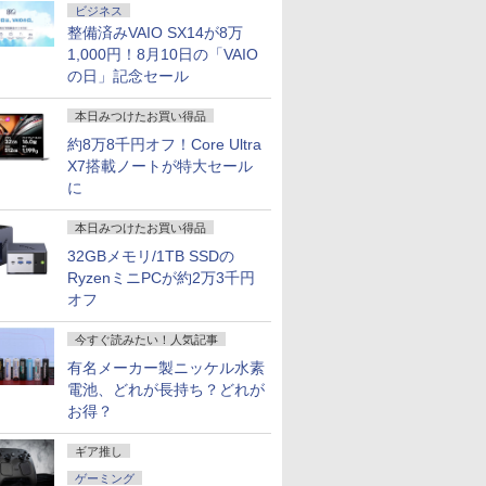
ビジネス
整備済みVAIO SX14が8万
1,000円！8月10日の「VAIO
の日」記念セール
本日みつけたお買い得品
約8万8千円オフ！Core Ultra
X7搭載ノートが特大セール
に
本日みつけたお買い得品
32GBメモリ/1TB SSDの
RyzenミニPCが約2万3千円
オフ
今すぐ読みたい！人気記事
有名メーカー製ニッケル水素
電池、どれが長持ち？どれが
お得？
ギア推し
ゲーミング