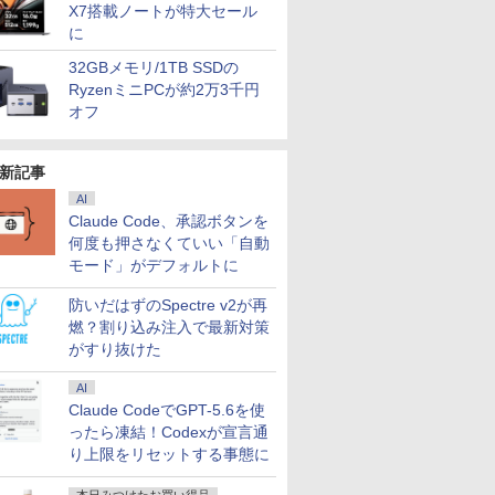
X7搭載ノートが特大セール
に
32GBメモリ/1TB SSDの
RyzenミニPCが約2万3千円
オフ
7
7
7
7
8
8
8
8
9
9
9
9
10
10
10
10
新記事
AI
Claude Code、承認ボタンを
何度も押さなくていい「自動
モード」がデフォルトに
ートパソ
ーポン
ミングモニ
ルーロッ
【期間限定P15倍+最大
ASUS エイスース 液
公式TOEIC Listening
【本日10倍＋3倍】ノ
【期間限定P15倍+最大
LG 32MR50C-B 31.5イ
異世界居酒屋「のぶ」
【期間限定P15倍+最大
新品 VETESA 一体型デ
富士通 ノートパソコン
iiyama G-MASTER
BLEACH Artbook JET
【Dell Cor
【新品】 N
[アウトレット
2026年8
d L13
 minipc
チ ホワイ
OTO
10%OFFクーポン】
晶ディスプレイ Eye
& Reading 問題集 12 [
ートパソコン パナソニ
10%OFFクーポン】
ンチ フル
(22) 【電子書籍】[ 蝉
10%OFFクーポン】
スクトップパソコン 22
15.6 型(インチ) FMV
GB2771HSU-W1 27イ
2026 2 [ 久保 帯人 ]
チ液晶PC
パソコン LA
ピクシオ PX
mini ミニ
3超軽量高性
56GB
E
講談社
【3年保証】LENOVO
Care [ 21.45型 / フル
ETS ]
ック レッツ CF-SV1 第
【3年保証】HP
HD(1920×1080) リフレ
川 夏哉 ]
【3年保証】
型液晶 Windows11
LIFEBOOK AH45/H2
ンチ Fast IPSパネル搭
DELL
N1530/KA
ゲーミング
ミルク M!L
防いだはずのSpectre v2が再
￥3,740
1世代
s11Pro
白 240hz
談社 ]
レノボ
HD(1920×1080) / ワイ
11世代 Core i5 Office
ELITEDESK 800 G6
ッシュレート100Hz 曲
MICROSOFT マイクロ
Office付き 第2世代
FMVA45H2W [プレミ
載 240Hz/0.4ms対応
3050SFF/
N1530KAW
23.8インチ 
燃？割り込み注入で最新対策
￥38,500
￥10,980
￥3,630
￥49,800
￥39,600
￥22,203
￥924
￥56,100
￥42,980
￥86,800
￥22,408
￥39,800
￥107,800
￥23,160
￥5,480
5G7日本語キ
ffice
0Hz
THINKCENTRE M70Q
ド ] ブラック
付き Windows11 12.1
DM SSD256GB メモリ
面型 液晶モニター
ソフト SURFACE
Core i5 メモリ8GB
アムホワイト] 第11世
フルHD(1920×1080)解
SSD:512G
AMD Ryze
WQHD Fas
がすり抜けた
型FHD高
 デスクト
z 対応 モ
TINY SSD256GB メモ
VP227HF
型 メモリ16GB
16GB Core i3
LAPTOP 4 SSD256GB
SSD256GB Wi-Fi
代 インテル Core i5
像度 ゲーミングモニタ
フルHD液晶
メモリ 8GB
ンチ 高画質
メモリ 新品
ini pc
 ブルー
リ8GB Core i5
SSD512GB/1TB 12イ
Windows 11 Pro 中古
メモリ8GB Core i5
USB3.0 初期設定済み
1155G7(Tiger Lake)
ホワイト
ドライブ/5.8
256GB/ Wi
ー 高さ調
AI
 超軽量 カメ
ニpc 2
D IPS
Windows 11 Pro 中古
ンチ液晶 WUXGA
アウトレット 返品 送
Windows 11 Pro 中古
キーボード・マウス付
2.5GHz/4コア メモ
FI/Bluetoo
WEBカメラ
能スタンド p
Claude CodeでGPT-5.6を使
FI/Bluetooth
省エネ 軽量
レア スピ
返品 送料無料 中古デ
1920x1200 ノート Wi-
料無料 中古デスクトッ
アウトレット 返品 送
属
リ：8GB SSD：
Pro & KIN
イブ/ Offi
144Hz HD
ったら凍結！Codexが宣言通
 ノートパソ
 みにpc
A 23.8
スクトップパソコン 中
Fi HDMI ノートPC 大
プパソコン 中古パソコ
料無料 中古ノートパソ
256GB Windows 11
Office/
ルホワイト
ows11
ディスプレ
古パソコン デスクトッ
手国産メーカー 小型
り上限をリセットする事態に
ン デスクトップパソコ
コン 中古パソコン ノ
Home Office付き 展示
ソコン(再生
公式 【最
プパソコン デスクトッ
軽量 パソコン 中古パ
ン デスクトップ PC ミ
ートパソコン ノート
品
プ PC ミニPC OFFICE
ソコン オフィス office
ニPC OFFICE付き
ノートPC タブレット