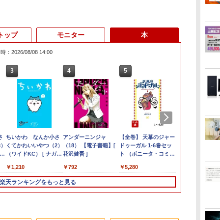
トップ
モニター
本
：2026/08/08 14:00
6
3
3
3
3
4
4
4
4
5
5
5
5
6
6
6
ゲーミングPC G-
ー
さ
ス
ASUS エイスース 液
ちいかわ なんか小さ
Panasonic Let's note
「楽天ランキング1
＼本日限定500円値下
Amazon(アマゾン) タ
【今だけP10倍！大量
アンダーニンジャ
I.O DATA アイオーデー
中古 ノートパソコン
＼マラソン限定値引／
【全巻】 天幕のジャー
【マラソンセ
IODATA ア
ハーバード、
/WiFi+Bluet
3）
一体
晶ディスプレイ Eye
くてかわいいやつ（2）
CF-SZ6/12.1型FHD /
位」 デスクトップパソ
げ／＼楽天1位！2026
ブレットPC New Fire
還元！】一体型デスク
（18） 【電子書籍】[
タ/ゲーミングモニター
12.5インチ Corei5 第6
【新品 当日出荷】新生
ドゥーガル 1-6巻セッ
中ポイント5
データ LCD-A
ォード、オッ
ニ
ガノ
ン
Care [ 21.45型 / フル
（ワイドKC） [ ナガノ
第7世代 Core i3-
コン Windows11
年最新の超軽量超薄型
Max 11(2023年発売) グ
トップパソコン
花沢健吾 ]
23.8イン
世代 最大SSD512G 最
活応援 7点 セット ゲー
ト （ボニータ・コミッ
ートパソコン Co
ブラック 21.
ード… 科学
￥254,980
SSD)/12.1W/WUXGA(1920x1200)/Win11
イ
5型
HD(1920×1080) / ワイ
]
7100U /中古ノートパ
Office付き パソコン
／モバイルモニター
レー B0B2SD8BVX
VETESA 22型液晶 第2
チ/GigaCrysta/EX-
大メモリ16G WPS
ミングPC ゲーミング
クス） [ トマトスープ
第8世代 メモ
液晶ディスプ
れた すごい
￥10,980
￥1,210
￥14,800
￥45,700
￥12,480
￥19,980
￥39,900
￥792
￥13,900
￥18,600
￥169,290
￥5,280
￥25,980
￥14,402
￥1,760
】
付
ド ] ブラック
ソコン win11 office
新品｜インテル 第14世
15.6インチ フルHD 4K
［11型 /Wi-Fiモデル /
世代Core i5
LDGC243HDB/138S0214285Q/B
office付き Windows11
パソコン デスクトップ
]
M.2 SSD500G
LCDA221DB
人生が変わる
体
VP227HF
付・整備済み品・ メモ
代 Core i5-4590 i5 i7-
144Hz タッチパネル バ
ストレージ：64GB］
Windows11搭載
ランク/81【中古】
初期設定済み HP
パソコン GeForce
ンチ フルHD 
ク112個集めま
楽天ランキングをもっと見る
リ8GB / 高速SSD搭載
14700F｜ SSD 256GB
ッテリー内蔵 無線接続
B0B2SD8BVX [振込不
Office付き メモリ8GB
EliteBook 820G3 WEB
RTX5060 Ryzen7
ラ ノングレア 
田秀吾 ]
GB
/ Webカメラ / HDMI・
～2TB｜メモリ 8～
12モデル選択 非光沢
可]
SSD256GB 初期設定済
カメラ搭載 整備済み
5700X Windows11
Windows11 
VGA / WiFi / 超軽量モ
64GB DDR4/5｜ デス
IPSパネル Type-C
み USB2.0 Wi-Fi無線
ネット閲覧 メール用
SSD 256GB〜1TB メ
Vostro 537
 マ
バイルノート ・初期設
クトップPC 2年保証
HDMI 軽量 薄型 リモー
LAN対応 キーボード＆
初心者向け 薄型軽量
モリ 16GB〜32GB eス
済 すぐ使える