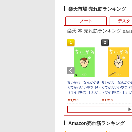
楽天市場 売れ筋ランキング
ノート
デスク
楽天 本 売れ筋ランキング
更新日時
10
10
10
1
1
1
1
2
2
2
2
版) /32GBメモリ /1TB SSD
6台【人気旧モデル
品最大2500円OFF
KIN'ON JAPAN
ノートパソコン 新古品
信じていた仲間達にダ
【5倍ポイント】
【期間限定破格金
【Dell Core-i7 & 24イン
NEC LCD-AS193Mi 19
ちいかわ なんか小さ
Panasonic CF-
【おまかせ】モニタ
ちいかわ なんか小
【初期設定済み】デ
15％OFF！】楽天1
ポン】【第8世代
ッキング・オン・ジ
新生活応援
ンジョン奥地で殺され
kksmart モバイルモニ
額！】新生活 新古品
チ2台液晶PCセット】
インチ スクエア LED
くてかわいいやつ（4）
SV8RFCVS Core i5
23インチ 1920x1080
くてかわいいやつ（
クトップパソコン 
ms 180Hz ゲーミ
e i5 4コア 8スレッ
ン) 2026年 10月号
Windows11 ノートPC
かけたがギフト『無限
ター 13.3インチ
Win11搭載 パソコンノ
intel Core i7-7700、
液晶モニター 薄型 液
（ワイドKC） [ ナガノ
8365U
フルHD HDMI PCモ
（ワイドKC） [ ナ
型 2026新品 パソコ
D-
モニター 23.8イン
東芝 dynabook
15インチノートパソコ
ガチャ』でレベル9999
2.5K(2560*1600) 自立
ートパソコンoffice付
RAM:16GB、SSD:選択
晶ディスプレイ 非光沢
]
1.6GHz/8GB/256GB(
ター 中古ディスプレ
]
一体型PC 24型 21.
,780
,800
080
￥39,800
￥792
￥15,999
￥9,980
￥41,800
￥3,200
￥1,210
￥12,300
￥6,600
￥1,210
￥47,700
 白
 第8世代Core i5 高
ン 8GB/16GB 最大1TB
の仲間達を手に入れて
型 超軽量606g
き 初心者向けノート
可能
IPSパネル SXGA
外装割れあり【中古
Windows11 Office
0Hz/165Hz/144Hz】
SD
パソコンOffice搭載 薄
元パーティーメンバー
100％sRGB色域 ベゼ
PC 初期設定済 15.6型
(256GBor512GBor1TB)/
1280×1024 DVI VGA
【20260729】
き｜フルHD液晶一
I+DP フルHD VA
GB/512GB/1TB メ
型ノートPC インテル
と世界に復讐＆『ざま
ルレス 画像比調整可能
インテル高速CPU ラン
フルHD（1920x1080）
VESA準拠【中古】
型 インテル Core i5
00:1コントラスト比
8GB/16GB WIFI
Celeron 第11世代 日本
ぁ！』します！【電子
黄金縦横比16:10 非光
ダムで発送 メモリ4GB
液晶モニタ/光学ドライ
Core i7｜ SSD 128
沢【1ms応答 2mm
.6型大画面 テンキー
語キーボードデュアル
書籍】
沢IPSパネル VESA対
～ 高速SSD1TB 最大
ブ/5.8Ghz WI-
～1TB｜メモリ8GB
Amazon売れ筋ランキング
縁】液晶 pcモニタ
 Windows11搭載
USB3.0 WIFI
応 背面ポート 無輝点
フルHD Webカメラ
FI/Bluetooth/Windows11
16GB｜ キーボード