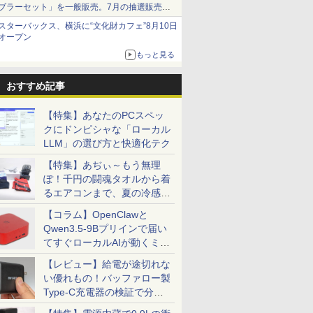
ブラーセット」を一般販売。7月の抽選販売の
当選無効分
スターバックス、横浜に“文化財カフェ”8月10日
オープン
もっと見る
おすすめ記事
【特集】あなたのPCスペッ
クにドンピシャな「ローカル
LLM」の選び方と快適化テク
【特集】あぢぃ～もう無理
ぽ！千円の闘魂タオルから着
るエアコンまで、夏の冷感グ
ッズ一挙紹介
【コラム】OpenClawと
Qwen3.5-9Bプリインで届い
てすぐローカルAIが動くミニ
PC「SER9 Pro」
【レビュー】給電が途切れな
い優れもの！バッファロー製
Type-C充電器の検証で分か
ったこと