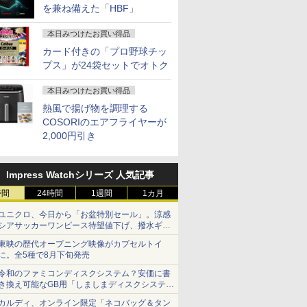
ング 新生活 ギフト ポ
ノートパソコン｜パソ
ー パソコンモニター
Office付き 中古 PC パ
Bluetoo
保証 WQX
を兼ね備えた「HBF」
スター アートパネル
コン｜PC｜中古PC
HDR/チルト/スピーカー
ソコン 中古ノート 中
応援
ース付き N
内蔵 kksmart 1年保証付
古ノートパソコン
本日みつけたお買い得品
カード付きの「プロ野球チッ
プス」が24袋セットでオトク
本日みつけたお買い得品
熱風で揚げ物を調理する
COSORIのエアフライヤーが
2,000円引き
Impress Watchシリーズ 人気記事
時間
24時間
1週間
1カ月
ユニクロ、今日から「お盆特別セール」。涼感
シアサッカーワンピース待望値下げ、撥水ギア
ショーツは1990円に
東映の歴代オープニング映像がカプセルトイ
に。全5種で8月下旬発売
令和のファミコンディスクシステム？安価に書
き換え可能なGB用「しましまディスクシステ
ム」
カルディ、オンライン限定「ネコバッグ＆タン