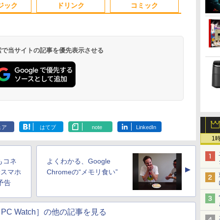
定不要
激安 高性能 ゲーム 本
トワーク ディスプレイ
マウス付属 在宅勤務
持ち便利 中古パソコン
ポーツ ゲーム デスク
証 送料無料
ジック
ドリンク
コミック
レ
体のみ PC 高スペッ 初
持ち運び ポータブルモ
学生向け 初心者向け
ノートパソコン中古 ノ
トップPC パソコン モ
期設定済み
ニター
高性能PC 新品
ートPC 安心保証
ニター
 検索で当サイトの記事を優先表示させる
.
Anker Soundcore
On My Road
by Amazon 天然水
ONE PIECE モノクロ
【2026年アップグレ
On My Road
by Amazon 炭酸水
HUNTER×HUNTER
Xiaomi シャオミ
BUGS LIFE
コカ・コーラ やかんの
スーパーの裏でヤニ吸
Liberty 5 ミッドナイ
(Stadium ver.)
ラベルレス 2L×9本
版 115 (ジャンプコミ
ード版】AOKIMI ワ
(Stadium ver.)
ラベルレス 500ml
モノクロ版 39 (ジャ
REDMI Buds 8 Lite ワ
麦茶 from 爽健美茶 ラ
うふたり 9巻 (デジタル
￥250
トブラック
ックスDIGITAL)
イヤレスイヤホン
×24本 強炭酸水 ペッ
ンプコミックス
イヤレスイヤホン
ベルレス
版ビッグガンガンコミ
￥250
￥1,117
￥250
ェア
はてブ
note
LinkedIn
bluetooth イヤホン
トボトル 500ミリリ
DIGITAL)
Bluetooth 5.4 ノイズ
650mlPET×24本
ックス)
￥14,990
￥594
￥1,964
￥1,625
￥572
￥3,480
￥2,009
￥810
V12 小型軽量 ブルー
ットル (Smart
キャンセリング ANC
1
トゥースHi-Fi 最大
Basic)
36時間再生
36時間再生 ぶるーと
もコネ
よくわかる、Google
ゅーす コードレス
▲
ENCノイズキャンセ
新スマホ
Chromeの“メモリ食い”
リング 自動ペアリン
を予告
グ Type-C充電 マイ
ク付き 防水 タッチ式
音量調整 スポーツ/通
PC Watch］の他の記事を見る
勤/通学/WEB会議(ホ