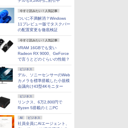
デルも5,280円に割引中
今すぐ読みたい！人気記事
ついに不満解消？Windows
11プレビュー版でタスクバー
の配置変更を徹底検証
今すぐ読みたい！人気記事
VRAM 16GBでも安い
Radeon RX 9000、GeForce
で言うとどのぐらいの性能？
ビジネス
デル、ソニーセンサーのWeb
カメラを標準搭載した小規模
会議向け43型4Kモニター
ビジネス
リンクス、6万2,800円で
Ryzen 5搭載のミニPC
AI
ビジネス
社員全員にAIエージェント、