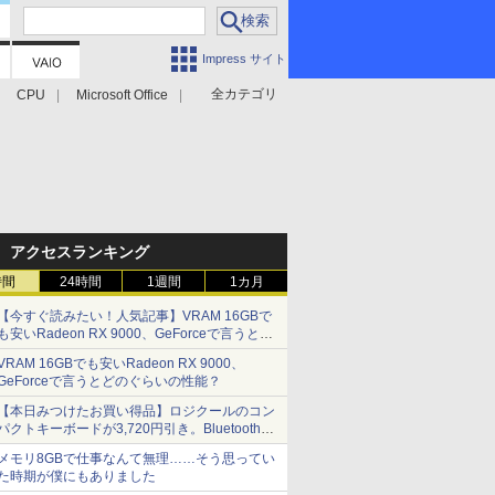
Impress サイト
全カテゴリ
CPU
Microsoft Office
アクセスランキング
時間
24時間
1週間
1カ月
【今すぐ読みたい！人気記事】VRAM 16GBで
も安いRadeon RX 9000、GeForceで言うとど
のぐらいの性能？ - PC Watch
VRAM 16GBでも安いRadeon RX 9000、
GeForceで言うとどのぐらいの性能？
【本日みつけたお買い得品】ロジクールのコン
パクトキーボードが3,720円引き。Bluetoothで3
台接続対応
メモリ8GBで仕事なんて無理……そう思ってい
た時期が僕にもありました