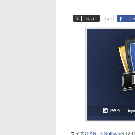
ポスト
リスト
シ
スイス
GIANTS Software
は2