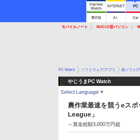
モバイルノート
NUC/小型パソコン
M
SSD
キーボード
マウス
PC Watch
ソフトウェア/アプリ
他ソフト/
やじうまPC Watch
Select Language
▼
農作業最速を競うeスポーツリ
League」
～賞金総額3,000万円超