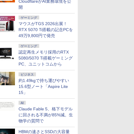
CloudflareがAI業務環境を公
開
ゲーミング
マウスがTGS 2026出展！
RTX 5070 Ti搭載の記念PCを
49万9,800円で発売
7
7
7
8
8
8
9
9
9
10
10
10
ゲーミング
認定再生メモリ採用のRTX
5080/5070 Ti搭載ゲーミング
PC、ユニットコムから
ビジネス
約1.49kgで持ち運びやすい
GEAR Aim GB7A-C256B/CP1 Ryzen7 /RTX5060Ti(8GB版) /32GBメモリ /1TB SSD
ール期間
イ・オー・
スタンフ
[アウトレット] ゲーミ
パナソ ニック ノートパ
MARK ROTHKO (マー
アイオーデータ｜I-O
超得2,000円OFF&P2倍
2026／27J1＆J2＆J3選
残り6台【人気旧モデル
【全品最大2500円OFF
ROCKIN'ON JAPAN
ノートパソ
信じていた
【5倍ポイ
15.6型ノート「Aspire Lite
ooth対応
倍】中古ノ
221DBX
クスフォ
ングモニター 23.8イン
ソコン Let's note CF-
ク・ロスコ) | Violet
DATA 液晶ディスプレイ
｜第8世代 office付き｜
手名鑑
新品15％OFF！】楽天1
クーポン】【第8世代
(ロッキング・オン・ジ
新生活応援
ンジョン奥
kksmar
15」
re i5
5型ワイド
的に証明さ
チ FHD 120Hz IPS 白
SV8 軽量化 12.1インチ
Center, 1955 | アート
(21.5型/ADS/FullHD
楽天1位 三冠獲得｜豪
位！1ms 180Hz ゲーミ
Core i5 4コア 8スレッ
ャパン) 2026年 10月号
Windows
かけたがギ
ター 13.
￥1,390
リ8GB
レイ
習慣大百科
ホワイト ブルー ピン
WUXGA(1920×1200)
プリント / ポスター フ
1920×1080/75Hz/5ms/HDMI/D-
華特典付き｜最大180
ングモニター 23.8イン
ド】東芝 dynabook
15インチ
ガチャ』で
2.5K(256
￥14,730
￥29,800
￥22,000
￥15,520
￥29,800
￥15,780
￥26,800
￥1,080
￥39,800
￥792
￥15,999
AI
B 13.3イ
X
テクニッ
ク ピクシオ 液晶 モニ
ノートPC 第8世代Core
レーム付き 北欧 モダン
sub/VESA/5年保証・無
日保証｜Core i5 第8世
チ 黒 白
B65 第8世代Core i5 高
ン 8GB/1
の仲間達を
型 超軽量6
Claude Fable 5、格下モデル
Webカメ
した [ 堀
ター ディスプレイ サ
i5-8365U 1.90GHz メ
アート 抽象画 アートポ
輝点保証)(ブラック) ア
代｜中古ノートパソコ
【180Hz/165Hz/144Hz】
速 SSD
パソコンOf
元パーティ
100％sR
HDMI
ブ 2台目 HDMI VGA
モリ8GB SSD WEBカ
スター ポスターフレー
イオーデータ LCD-
ン Windows11 office
HDMI+DP フルHD VA
256GB/512GB/1TB メ
型ノートP
と世界に復
ルレス 画
に回される不満が85%減。生
DELL
Pixio PX246 Wave
メラ内蔵 (SSD 512GB)
ム インテリア フレーム
A221DB
付き｜15.6型 テンキー
3000:1コントラスト比
モリ 8GB/16GB WIFI
Celeron
ぁ！』しま
黄金縦横比1
物学の質問で
0 初期設定
win11 pro&office 2019
ポスターパネル 天然木
付き｜ノートパソコン
非光沢【1ms応答 2mm
15.6型大画面 テンキー
語キーボー
書籍】
沢IPSパネ
 90日保
搭載・送料無料
ナチュラル お洒落 リビ
Windows11 第8世代｜
狭額縁】液晶 pcモニタ
DVD Windows11搭載
USB3.0 WI
応 背面ポ
HBMの速さとSSDの大容量