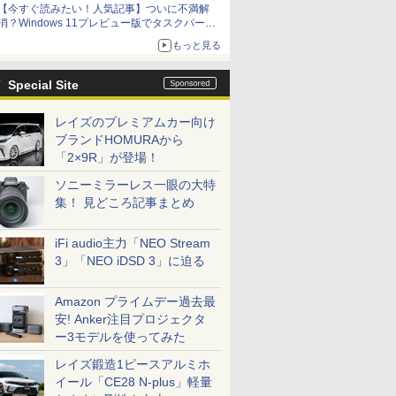
【今すぐ読みたい！人気記事】ついに不満解
消？Windows 11プレビュー版でタスクバーの
配置変更を徹底検証 - PC Watch
もっと見る
Special Site
レイズのプレミアムカー向け
ブランドHOMURAから
「2×9R」が登場！
ソニーミラーレス一眼の大特
集！ 見どころ記事まとめ
iFi audio主力「NEO Stream
3」「NEO iDSD 3」に迫る
Amazon プライムデー過去最
安! Anker注目プロジェクタ
ー3モデルを使ってみた
レイズ鍛造1ピースアルミホ
イール「CE28 N-plus」軽量