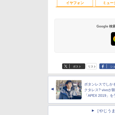
パソコンモニター
ice付き 中古 PC パ
Bluetooth テレワーク
保証 WQXGA 収納ケ
zoom 軽量薄型 無線
Pro & KINGSOFT WPS
ウス付 2年保証 安い
イヤフォン
ミュー
R/チルト/スピーカー
ン 中古ノート 中
応援
ース付き NK-133
型番更新で在庫処分
Office/HDMI/デスクト
PC 初期設定済み テ
kksmart 1年保証付
ートパソコン
ップパソコン(再生中古
ワーク 在宅勤務
品)
Google
Anker Soundcore
BRUCE WAYNE feat.
by Amazon 天然水
薬屋のひとりごと 17
Anker Soundcore
BRUCE WAYNE feat
【Amazon.co.jp限
異世界居酒屋「の
P40i オフホワイト
Flo Milli, ATL Jacob
ラベルレス 500ml
巻 (デジタル版ビッグ
P31i ブラック
Flo Milli, ATL Jacob
定】 い・ろ・は・す
ぶ」(22) (角川コミッ
[Explicit]
×24本 富士山の天然
ガンガンコミックス)
[Explicit]
2L PET ラベルレス
クス・エース)
￥7,990
￥5,990
ポスト
リスト
シ
水 バナジウム含有 水
×8本
￥250
￥1,380
￥770
￥250
￥1,112
￥832
ミネラルウォーター
ペットボトル 静岡県
産 500ミリリットル
ボタンレスでしか
(Smart Basic)
▲
クタレス? vivoが
「APEX 2019」
［やじうま