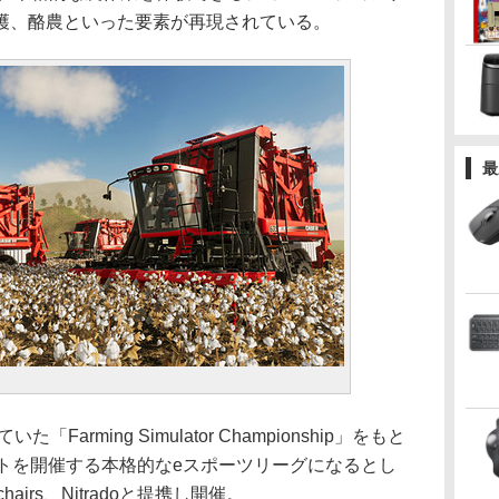
穫、酪農といった要素が再現されている。
最
arming Simulator Championship」をもと
ントを開催する本格的なeスポーツリーグになるとし
echairs、Nitradoと提携し開催。