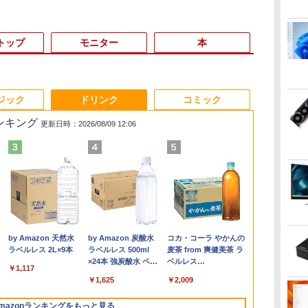
トップ
モニター
本
6
3
3
3
3
4
4
4
4
5
5
5
5
6
6
6
ジック
ドリンク
コミック
ランキング
更新日時：2026/08/09 12:06
DELL 高性能
！】
け
%
【エントリーでポイン
【お買い物マラソ開催
[11月中旬より発送予
中古パソコン |
【期間限定 ポイント10
Office2024付き デスク
【BenQ公式店】BenQ
角川まんが学習シリー
【期間限定破格金
★レノボ / Lenovo
【期間限定10%OFFク
今日の眼疾患治療指針
【2in1 タブ
【初心者向け
F.S.S. EPISO
【RNH】
イ
ノ
ト100％還元のチャン
中！P最大31.5%還元】
定][新品]角川まんが学
Lenovo | ThinkPad
倍】Lenovo IdeaPad
トップPC デスクトッ
ベンキュー GW2491
ズ 日本の歴史 全16
額！】新生活 新古品
ThinkCentre M70q
ーポン 8/12 10時ま
第4版 [ 大路 正人 ]
フル】高性能
強】黒/白 モ
40th MEMORI
クト
カ
め
ス】GMKtec G5S ミニ
5年保証/Type-C/100Hz
習シリーズ 日本の歴史
L570 | Windows11 | ノ
D330 10.1型 2-in-1 タ
プ パソコン ビジネス
23.8インチ アイケアモ
巻+別巻5冊定番セット
Win11搭載 パソコンノ
Tiny Gen 5
で】 ゲーミングモニタ
ARROWS Tab
21.5 / 23.8 /
野 護 ]
￥209,800
￥28,600
9世
z
ての
pc 【Intel N5095
24インチ モニター
5大特典つき全16巻+別
ートPC | 一年保証 | 第
ブレットPC／着脱式キ
第14世代 corei7 第12
ニター Full
[ 山本 博文 ]
ートパソコンoffice付
12TES7DK00
ー 27インチ FHD
第7世代 Core i
ニター 100H
￥46,248
￥11,999
￥23,760
￥9,980
￥13,800
￥45,700
￥13,896
￥23,760
￥12,980
￥139,500
￥13,980
￥12,999
￥11,999
￥3,630
ル
 0
ic
DDR5 8GB 128GB
USB-C IPSパネル スピ
巻5冊セット[入荷予約]
7世代 | Core i5 7200U
ーボード（intel 第九世
世代 corei3 corei5
HD/IPS/HDMI/DP/ブル
き 初心者向けノート
(Windows 11 Pro/イン
240Hz 1ms Fast IPSパ
WEBカメラ
グモニター HD
.
Anker Soundcore
見知らぬ糸
by Amazon 天然水
【2026年アップグレ
On My Road
by Amazon 炭酸水
Xiaomi シャオミ
On My Road
コカ・コーラ やかんの
カ
小学
 第
SSD】mini pc
ーカー内蔵 HDR10
2.5(～最大3.1)GHz |
代Celeron
Windows11 SSD
ーライト軽減プラス/フ
PC 初期設定済 15.6型
テル Core i5 14500T/
ネル HDMI2.0×1
Windows11
ンチ 1920*10
Liberty 5 ミッドナイ
ラベルレス 2L×9本
ード版】AOKIMI ワ
(Stadium ver.)
ラベルレス 500ml
REDMI Buds 8 Lite ワ
(Stadium ver.)
麦茶 from 爽健美茶 ラ
フ
ず
リ
Windows11 Pro 超軽
Adaptive Sync VESA
MEM:8GB |
N4000/4GB/64GB
128GB～2TB メモリ
リッカーフリー/ティル
インテル高速CPU ラン
メモ
DP1.4×1 Adaptive
イル PC メモ
パソコン モニ
￥250
トブラック
イヤレスイヤホン
×24本 強炭酸水 ペッ
イヤレスイヤホン
ベルレス
／
プ
B
量 4コア/4スレッド
対応 チルト調整可 オフ
HDD:500GB | DVDマ
eMMC/HD IPS液晶
8GB～32GB 2年保証
ト機能/24型/24インチ
ダムで発送 メモリ4GB
リ:16GB/SSD:256GB)
Sync対応 フリッカー
ストレージ 12
スプレイ 非光
￥1,117
￥250
￥250
水
bluetooth イヤホン
トボトル 500ミリリ
Bluetooth 5.4 ノイズ
650mlPET×24本
スト
 お
t
2.9GHz ミニパソコン
ィス用PCモニター フ
ルチ | 無線LAN:あり |
Type-C データ/充電
安い 激安 オフィス業
相当 PCモニター
～ 高速SSD1TB 最大
【デスクトップパソコ
フリー ブルーライトカ
スパ抜群 本体 
4000:1 角度
￥14,990
￥1,964
￥1,625
￥3,480
￥2,009
V12 小型軽量 ブルー
ットル (Smart
キャンセリング ANC
教育
M.2 2242 SATA WIFI6
レームレス Type-
テンキー |
可）/microSD対応（最
務 事務作業 デスクワ
フルHD Webカメラ
ン】【送料無料】
ット モニター ディス
Bluetooth U
Freesync
トゥースHi-Fi 最大
Basic)
36時間再生
 送
Bluetooth5.2 4K 2画面
C/HDMIポート 高画質
Win11Pro64Bit | ACア
大128GB）/Windows
ーク 動画視聴 おしゃ
zoom 軽量薄型 無線
プレイ MAXZEN
ソコン 中古P
ps4/ps5/xb
mazonランキングをもっと見る