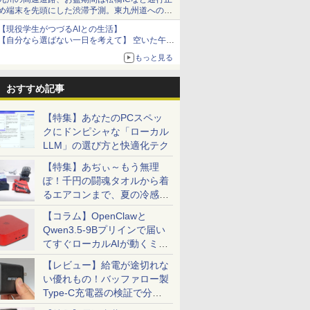
め端末を先頭にした渋滞予測。東九州道への迂
回は料金調整を実施
【現役学生がつづるAIとの生活】
【自分なら選ばない一日を考えて】 空いた午後
をチャッピーに捧げたら、思わぬ絶景に出会っ
もっと見る
た話
おすすめ記事
【特集】あなたのPCスペッ
クにドンピシャな「ローカル
LLM」の選び方と快適化テク
【特集】あぢぃ～もう無理
ぽ！千円の闘魂タオルから着
るエアコンまで、夏の冷感グ
ッズ一挙紹介
【コラム】OpenClawと
Qwen3.5-9Bプリインで届い
てすぐローカルAIが動くミニ
PC「SER9 Pro」
【レビュー】給電が途切れな
い優れもの！バッファロー製
Type-C充電器の検証で分か
ったこと