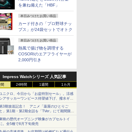
を兼ね備えた「HBF」
本日みつけたお買い得品
カード付きの「プロ野球チッ
プス」が24袋セットでオトク
本日みつけたお買い得品
熱風で揚げ物を調理する
COSORIのエアフライヤーが
2,000円引き
Impress Watchシリーズ 人気記事
時間
24時間
1週間
1カ月
ユニクロ、今日から「お盆特別セール」。涼感
シアサッカーワンピース待望値下げ、撥水ギア
ショーツは1990円に
第3期放送記念！ アニメ「薬屋のひとりご
と」第1期・第2期全話を「TVer」にて期間限定
で順次無料配信開始
東映の歴代オープニング映像がカプセルトイ
に。全5種で8月下旬発売
九州の高速道路、お盆期間は松橋ICなど通行止