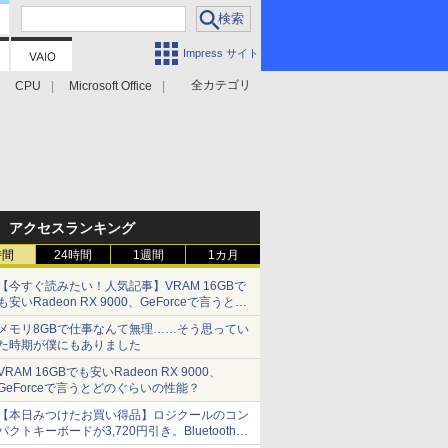
Impress サイト
全カテゴリ
CPU
Microsoft Office
アクセスランキング
時間
24時間
1週間
1カ月
【今すぐ読みたい！人気記事】VRAM 16GBで
も安いRadeon RX 9000、GeForceで言うとど
のぐらいの性能？ - PC Watch
メモリ8GBで仕事なんて無理……そう思ってい
た時期が僕にもありました
VRAM 16GBでも安いRadeon RX 9000、
GeForceで言うとどのぐらいの性能？
【本日みつけたお買い得品】ロジクールのコン
パクトキーボードが3,720円引き。Bluetoothで3
台接続対応