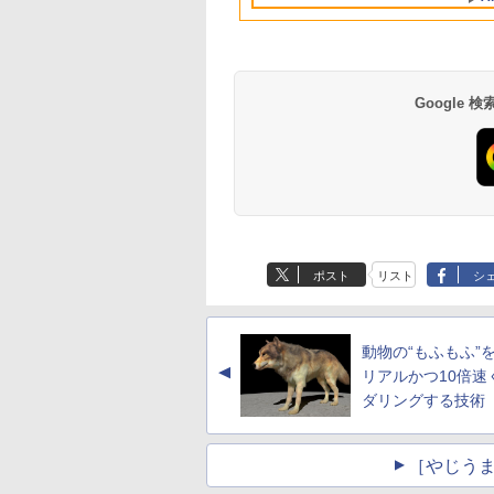
産 500ミリリットル
ン 中古PC オフィ
料】pcモニター (ケ
料無料 90日保証
(Smart Basic)
載
ブル付）
Google
薬屋のひとりごと 17
異世界居酒屋「の
巻 (デジタル版ビッグ
ぶ」(22) (角川コミッ
ガンガンコミックス)
クス・エース)
ポスト
リスト
シ
￥770
￥832
動物の“もふもふ”
▲
リアルかつ10倍速
ダリングする技術
［やじうま