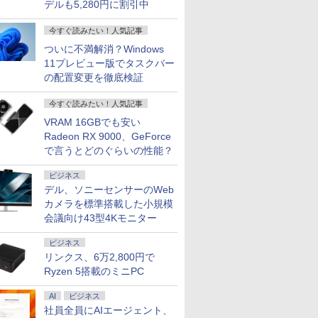
デルも5,280円に割引中
今すぐ読みたい！人気記事
ついに不満解消？Windows
11プレビュー版でタスクバー
の配置変更を徹底検証
7
7
7
8
8
8
9
9
9
10
10
10
今すぐ読みたい！人気記事
VRAM 16GBでも安い
Radeon RX 9000、GeForce
で言うとどのぐらいの性能？
ビジネス
デスクトップパソコン Dell 27 オールインワン EC27250 パールホワイト AD79-FNHBC [AD
デル、ソニーセンサーのWeb
レット PC
コスパ最
DES of
【第8世代 Core i5/ブ
楽天1位★マラソン限定
公式TOEIC Listening
【★最大100%ポイン
液晶モニター 23.8型
100日後に英語がもの
レビュー投稿 5年保証
【楽天1位常連・超800
ONE PIECE モノクロ
ノートパソ
ASUS エ
なぜ、あの
カメラを標準搭載した小規模
 富士通
ニター
AL [ 永
ラック】Microsoft
P2倍【クーポン利用で
& Reading 問題集 12 [
ト】【新生活応援・
Dell ディスプレイ Pro
になる1日10分 ネイ
｜MS Office 2024
冠獲得】黒/白 モニタ
版 115 【電子書籍】[
Surface 
晶ディスプレ
消えたのか
 R727
 27型 pcモ
Surface Pro6 1796
実質10,999円】モバイ
ETS ]
2026】【Office 2019
24 純正モニター VESA
ティブ英語書き写し [
H&B 搭載｜中古 ノー
ー 21.5 / 23.8 / 24.5 /
尾田栄一郎 ]
第7世代Core
Care [ 27
会議向け43型4Kモニター
￥3,828
5 12.5型
z ゲーミン
Core i5 8GB
ルモニター 15.6インチ
H&B】NEC VersaPro/
対応 リフレッシュレー
ブレット・リンゼイ ]
トパソコン
27型 240Hz/200Hz
WEBカメ
HD(1920×1
￥14,300
￥13,999
￥3,630
￥9,999
￥13,999
￥1,980
￥19,800
￥13,999
￥594
￥24,890
￥15,800
MI 24イ
SSD256GB タッチパ
FHD IPS 薄型軽量
第4世代 Core i5/メモリ:
ト 100Hz HDMI
Windows11 Office付
/180Hz/165Hz/100Hz
Windows 
ド ] VA2
ビジネス
 搭載 モバ
80 FHD
ネル対応 12.3型
1080P 高画質 プラグア
4GB/8GB/16GB/SSD:128GB/256GB/512GB/1TB/15.6
DisplayPort VGA モニ
｜スペック Core i5 第7
ゲーミングモニター
0ffice 20
リンクス、6万2,800円で
リ 4GB
ター ディ
Windows11 Pro 無線
ンドプレイ 調整可能ス
型/USB 3.0/DVD/SDカ
ター 液晶 液晶モニター
世代 メモリ 8GB 大容
1ms応答 pcモニター
型 2K液晶(2
Ryzen 5搭載のミニPC
8GB コ
沢 VA
LAN Wi-Fi Bluetooth
タンド搭載 USB-C PD
ードスロット/Wi-
液晶ディスプレイ フル
量 HDD 500GB テンキ
パソコン モニター 非
Wi-Fi Mini
WIFI
調整 VESA
Webカメラ WPS
対応 ミニHDMI ノート
Fi/Office/無線マウス/中
HD IPS デル E2425HM
ー DVDドライブ搭載
光沢 スピーカー内蔵
Bluetooth
AI
ビジネス
SB3.0 パ
Office付き オフィス
PC スマホ ゲーム機対
古 パソコン/中古PC ノ
23.8インチ パソコンモ
CD DVD 再生可｜中古
HDR/Freesync/VESA
SurfaceCo
社員全員にAIエージェント、
C 中古ノ
ox スピー
中古パソコン ノートパ
応 ブラック Ingnok
ートパソコ
ニター 新品
パソコン 中古ノートパ
cocopar HG-238
USB3.0