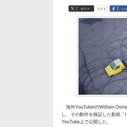
ポスト
リスト
シ
海外YouTuberのWilliam
し、その動作を検証した動画「I turned
YouTube上で公開した。