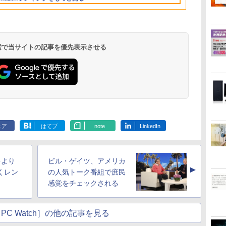
36時間再生 ぶるーと
ー
出力 デスクトップPC
FHD フルHD 液晶モニ
ダプター付属
11 Pro／Dolby
れ 本体のみ
型番更新で在庫処分
MGM27IC04-F240
ートパソコン
カー内蔵 kksm
ゅーす コードレス
NucBox みにpc 省エネ
ター Minifire MF24X3C
Audio）【整備済み中
ENCノイズキャンセ
オフィス
古品】
リング 自動ペアリン
グ Type-C充電 マイ
ク付き 防水 タッチ式
 検索で当サイトの記事を優先表示させる
音量調整 スポーツ/通
勤/通学/WEB会議(ホ
ワイト)
ONE PIECE モノクロ
HUNTER×HUNTER
スーパーの裏でヤニ吸
版 115 (ジャンプコミ
モノクロ版 39 (ジャ
うふたり 9巻 (デジタル
ックスDIGITAL)
ンプコミックス
版ビッグガンガンコミ
ェア
はてブ
note
LinkedIn
DIGITAL)
ックス)
￥594
￥572
￥810
をより
ビル・ゲイツ、アメリカ
▲
くレン
の人気トーク番組で庶民
感覚をチェックされる
PC Watch］の他の記事を見る