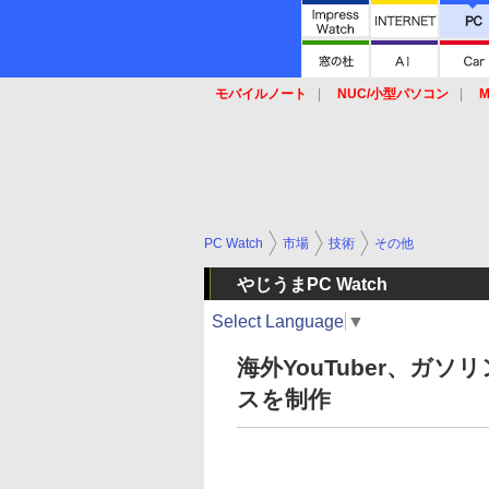
モバイルノート
NUC/小型パソコン
M
SSD
キーボード
マウス
PC Watch
市場
技術
その他
やじうまPC Watch
Select Language
▼
海外YouTuber、ガ
スを制作