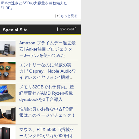
HBMの速さとSSDの大容量を兼ね備えた
「HBF」
もっと見る
Special Site
Amazon プライムデー過去最
安! Anker注目プロジェクタ
ー3モデルを使ってみた
エントリーなのに脅威の実
力!「Osprey」Noble Audioワ
イヤレスイヤフォン4機種を
一気に聴く
メモリ32GBでも予算内。産
経新聞社がAMD Ryzen搭載
dynabookを2千台導入
性能の良いお得な中古PC情
報はこのページでチェック！
マウス、RTX 5060 Ti搭載ゲ
ーミングPCが7万5,000円オ