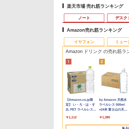
楽天市場 売れ筋ランキング
ノート
デスク
Amazon売れ筋ランキング
10
10
10
1
1
1
1
2
2
2
2
イヤフォン
ミュー
Amazon ドリンク の売れ筋
ワイト AD79-FNHBC [AD79FNHBC]
ュー投稿 5年保証
天1位常連・超800
E PIECE モノクロ
ノートパソコン
ASUS エイスース 液
なぜ、あの人のがんは
【★最大100%ポイン
R309-Apple Mac mini
【楽天1位 10.5/11イン
[新品]文豪ストレイド
中古パソコン | NEC |
【P最大31.5%還元
タッチペンで音が聞
【マラソンP5倍/10
 Office 2024
得】黒/白 モニタ
115 【電子書籍】[
Surface Pro 5 高性能
晶ディスプレイ Eye
消えたのか？
ト】【大特価!訳あり!】
A1347 1点 MacOS
チ 小型 軽量】モバイル
ッグス (1-28巻 最新刊)
Mate MRL36L-5 |
Minifire モニター24
る！ はじめてずかん
オフクーポン】中古
B 搭載｜中古 ノー
.5 / 23.8 / 24.5 /
栄一郎 ]
第7世代Core i5-7300U
Care [ 27型 / フル
富士通 LIFEBOOK
Catalina 10.15.7/CPU
モニター 10.5インチ 11
全巻セット
Windows11 | デス
ンチ IPS 内蔵スピー
1000 英語つき はじ
ートパソコン
￥3,828
ソコン
 240Hz/200Hz
WEBカメラ内蔵
HD(1920×1080) / ワイ
A576/第6世代 Core i3/
Core i5-4260U/メモリ
インチ フルHD 1080P
ップ | 一年保証 | 第
ーディスプレイ100H
て図鑑1000 はじめ
Windows11 Pro
,800
,999
4
￥24,890
￥15,800
￥8,999
￥6,480
￥10,999
￥22,264
￥15,000
￥10,980
￥5,478
￥9,800
dows11 Office付
0Hz/165Hz/100Hz
Windows 11 Pro MS
ド ] VA279HG
メモ
4GB/SATA 500GB
100%sRGB 400cd/m?
代 | Core i3 9100
FHD 1080P VGA ブ
ずかん こども 子ども
Office付き Panason
Anker Soundcore
BRUCE WAYNE feat.
【Amazon.co.jp限
Anker Soundcore
BRUCE WAYNE feat
by Amazon 天然水
/256GB/512GB/1TB/15.6
ック Core i5 第7
ミングモニター
0ffice 2024選択可 12.3
リ:4GB/SSD:128GB/15.6
intel HD Graphics
光沢IPS パネル 色鮮や
3.6(〜最大4.2)GHz |
ーライト軽減 フリッ
歳 1歳 2歳 3歳 4歳 
Let's note CF-NX3
P40i オフホワイト
Flo Milli, ATL Jacob
定】 い・ろ・は・す
P31i ブラック
Flo Milli, ATL Jacob
ラベルレス 500ml
 メモリ 8GB 大容
s応答 pcモニター
型 2K液晶(2560x1440)
型液晶/USB
5000 1536MB グラフィ
か 265g 超軽量 Type-C
MEM:8GB |
ーフリー VESA対応 
館 タッチペン 図鑑 
4世代 Core i5 メモ
[Explicit]
2L PET ラベルレス
[Explicit]
×24本 富士山の天然
HDD 500GB テンキ
コン モニター 非
Wi-Fi Mini-DP
3.0/VGA/HDMI/DVD/Office/
ックス搭載★送料無料
対応 miniHDMI モニタ
SSD:256GB(新品) |
レームレス HDMI1.4
かん はじめて 英語 
8GB 高速SSD256G
￥7,990
￥5,990
×8本
水 バナジウム含有 
DVDドライブ搭載
 スピーカー内蔵
Bluetooth
中古パソコン ノートパ
【中古動作品】
ー 持ち運び サブディス
DVDマルチ |
DP／VGAコントラ
レゼント クリスマス
12.1インチ Bluetoo
￥250
￥1,112
￥250
￥1,380
ミネラルウォーター
 DVD 再生可｜中古
/Freesync/VESA
SurfaceConnect
ソコン Windows11
プレイ ミニPC対応 3年
Win11Pro64bit
1000:1 チルト調節可
祝い 知育玩具 英語
WEBカメラ Wi-Fi
ペットボトル 静岡県
コン 中古ノートパ
opar HG-238
USB3.0
Windows10
保証 EVICIV
ビジネス用 【送料無
HDMI 初期設定済み
A