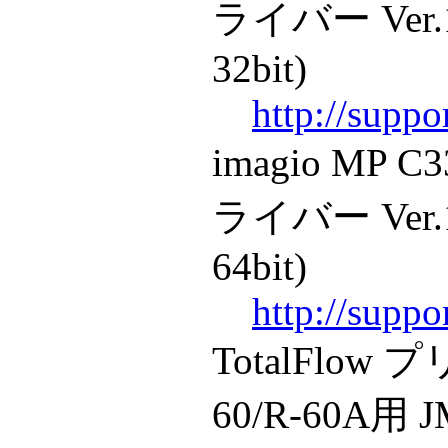
ライバー Ver.1.
32bit)
http://supp
imagio MP C
ライバー Ver.1.
64bit)
http://supp
TotalFlow
60/R-60A用 JM