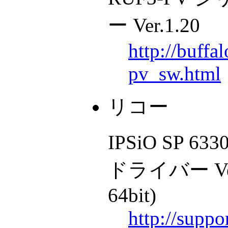
ー Ver.1.20
http://buffa
pv_sw.html
リコー
IPSiO SP 633
ドライバー Ver.
64bit)
http://supp