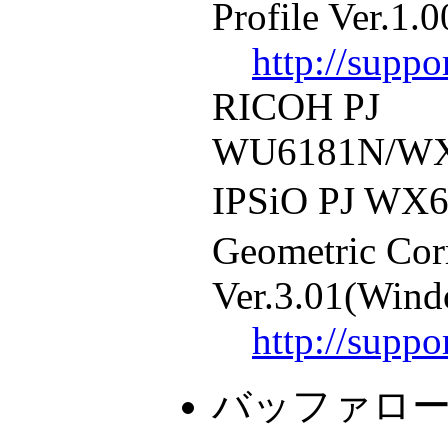
Profile Ver.1.0
http://supp
RICOH PJ
WU6181N/WX
IPSiO PJ WX
Geometric Corr
Ver.3.01(Wind
http://supp
バッファロ