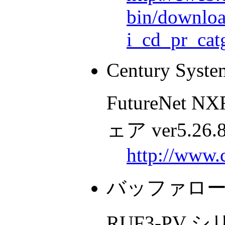
bin/download
i_cd_pr_ca
Century Syste
FutureNet 
ェア ver5.26.
http://www.
バッファロ
RUF3-PV