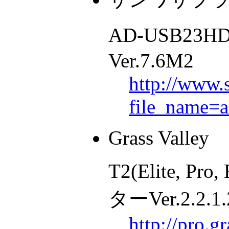
AD-USB23H
Ver.7.6M2
http://www.
file_name=
Grass Valley
T2(Elite, P
ターVer.2.2.1.
http://pro.g