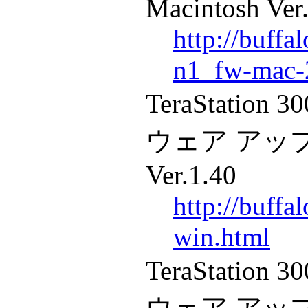
Macintosh Ver
http://buffa
n1_fw-mac-
TeraStati
ウェア アップデ
Ver.1.40
http://buffa
win.html
TeraStati
ウェア アップ