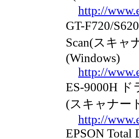
http://www.
GT-F720/S
Scan(スキ
(Windows)
http://www.
ES-9000H 
(スキャナードラ
http://www.
EPSON Total 