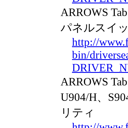
ARROWS Ta
パネルスイ
http://www.
bin/drivers
DRIVER_N
ARROWS Tab
U904/H、S
リティ
http://www.