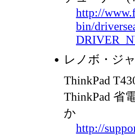
http://www.
bin/drivers
DRIVER_N
レノボ・ジ
ThinkPad T43
ThinkPad
か
http://suppo