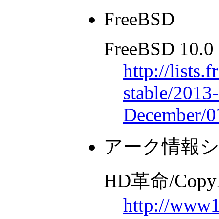
FreeBSD
FreeBSD 10.0
http://lists.
stable/2013-
December/0
アーク情報
HD革命/CopyDri
http://www1