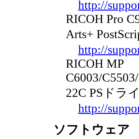
http://supp
RICOH Pro C9
Arts+ PostSc
http://supp
RICOH MP
C6003/C5503
22C PSドライバ
http://supp
ソフトウェア