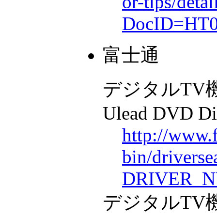
or-tips/detai
DocID=HT0
富士通
デジタルTV
Ulead DVD Di
http://www.
bin/drivers
DRIVER_N
デジタルTV