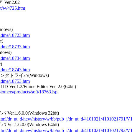
er.2.02
uct/w/4725.htm
dows)
eadme/18723.htm
c)
eadme/18733.htm
ows)
eadme/18734.htm
)
eadme/18743.htm
 プリンタドライバ(Windows)
eadme/18753.htm
D Ver.1.2/Frame Editor Ver. 2.0(64bit)
tomers/products/soft/18763.jsp
er.1.6.0.0(Windows 32bit)
2/html/dr_ut_d/new/history/w/bb/pub_j/dr_ut_d/4101021/4101021791/V
er.1.6.0.0(Windows 64bit)
2/html/dr_ut_d/new/history/w/bb/pub_j/dr_ut_d/4101021/4101021792/V