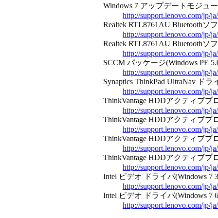
Windows 7 アップデートモジュール KB
http://support.lenovo.com/jp/
Realtek RTL8761AU Bluetoothソフト
http://support.lenovo.com/jp/
Realtek RTL8761AU Bluetoothソフト
http://support.lenovo.com/jp/
SCCM パッケージ(Windows PE 5.0/3.
http://support.lenovo.com/jp/
Synaptics ThinkPad UltraNav ドラ
http://support.lenovo.com/jp/
ThinkVantage HDDアクティブプロ
http://support.lenovo.com/jp/
ThinkVantage HDDアクティブプ
http://support.lenovo.com/jp/
ThinkVantage HDDアクティブプ
http://support.lenovo.com/jp/
ThinkVantage HDDアクティブプロ
http://support.lenovo.com/jp/
Intel ビデオ ドライバ(Windows 7 32bi
http://support.lenovo.com/jp/
Intel ビデオ ドライバ(Windows 7 64bi
http://support.lenovo.com/jp/