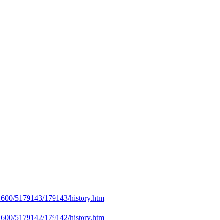
1600/5179143/179143/history.htm
1600/5179142/179142/history.htm