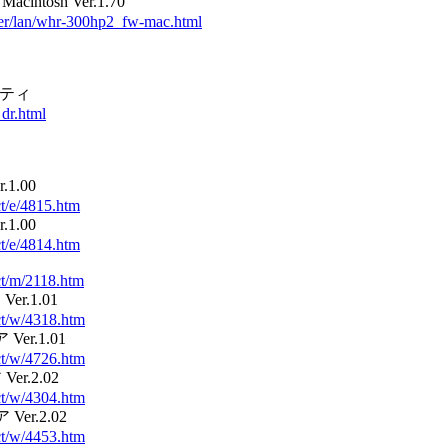
intosh Ver.1.70
iver/lan/whr-300hp2_fw-mac.html
リティ
_dr.html
1.00
ct/e/4815.htm
1.00
ct/e/4814.htm
ct/m/2118.htm
r.1.01
uct/w/4318.htm
er.1.01
uct/w/4726.htm
r.2.02
uct/w/4304.htm
er.2.02
uct/w/4453.htm