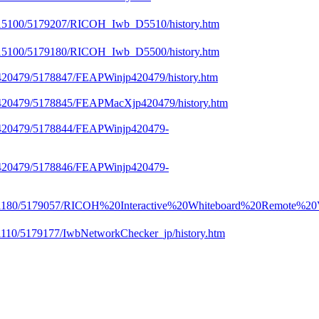
1/V15100/5179207/RICOH_Iwb_D5510/history.htm
2/V15100/5179180/RICOH_Iwb_D5500/history.htm
/V420479/5178847/FEAPWinjp420479/history.htm
0/V420479/5178845/FEAPMacXjp420479/history.htm
7/V420479/5178844/FEAPWinjp420479-
8/V420479/5178846/FEAPWinjp420479-
94/V1180/5179057/RICOH%20Interactive%20Whiteboard%20Remote%20V
V1110/5179177/IwbNetworkChecker_jp/history.htm