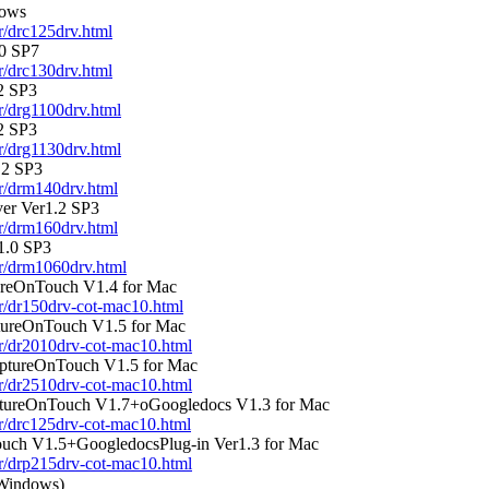
dows
r/drc125drv.html
0 SP7
r/drc130drv.html
2 SP3
r/drg1100drv.html
2 SP3
r/drg1130drv.html
.2 SP3
dr/drm140drv.html
r Ver1.2 SP3
dr/drm160drv.html
1.0 SP3
dr/drm1060drv.html
reOnTouch V1.4 for Mac
dr/dr150drv-cot-mac10.html
ureOnTouch V1.5 for Mac
dr/dr2010drv-cot-mac10.html
tureOnTouch V1.5 for Mac
dr/dr2510drv-cot-mac10.html
ureOnTouch V1.7+oGoogledocs V1.3 for Mac
dr/drc125drv-cot-mac10.html
ch V1.5+GoogledocsPlug-in Ver1.3 for Mac
dr/drp215drv-cot-mac10.html
indows)