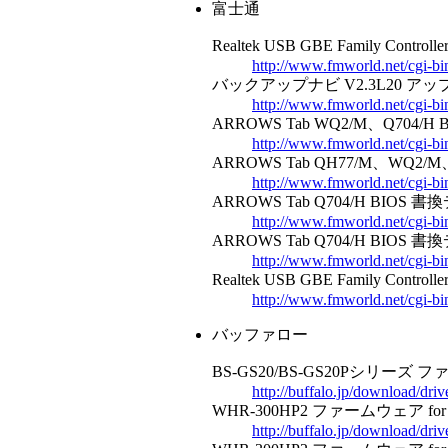
富士通
Realtek USB GBE Family Contr
http://www.fmworld.net/cgi
バックアップナビ V2.3L20 アッ
http://www.fmworld.net/cgi
ARROWS Tab WQ2/M、Q704/
http://www.fmworld.net/cgi
ARROWS Tab QH77/M、WQ2/
http://www.fmworld.net/cgi
ARROWS Tab Q704/H BIOS 
http://www.fmworld.net/cgi
ARROWS Tab Q704/H BIOS 
http://www.fmworld.net/cgi
Realtek USB GBE Family Contr
http://www.fmworld.net/cgi
バッファロー
BS-GS20/BS-GS20Pシリーズ ファー
http://buffalo.jp/download/dri
WHR-300HP2 ファームウェア for Wi
http://buffalo.jp/download/dr