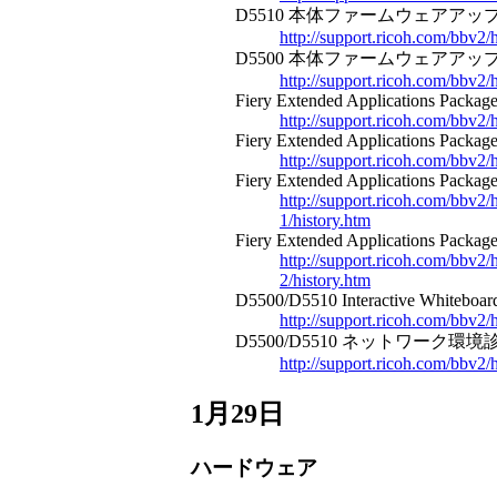
D5510 本体ファームウェアアップデート
http://support.ricoh.com/bb
D5500 本体ファームウェアアップデート
http://support.ricoh.com/bb
Fiery Extended Applications Package
http://support.ricoh.com/bbv
Fiery Extended Applications Package
http://support.ricoh.com/bb
Fiery Extended Applications Package 
http://support.ricoh.com/bb
1/history.htm
Fiery Extended Applications Package 
http://support.ricoh.com/bb
2/history.htm
D5500/D5510 Interactive Whiteboard
http://support.ricoh.com/bb
D5500/D5510 ネットワーク環境診断ツ
http://support.ricoh.com/bbv
1月29日
ハードウェア