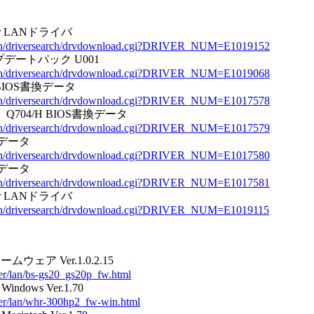
oller LANドライバ
-bin/driversearch/drvdownload.cgi?DRIVER_NUM=E1019152
プデートパック U001
-bin/driversearch/drvdownload.cgi?DRIVER_NUM=E1019068
H BIOS書換データ
-bin/driversearch/drvdownload.cgi?DRIVER_NUM=E1017578
M、Q704/H BIOS書換データ
-bin/driversearch/drvdownload.cgi?DRIVER_NUM=E1017579
書換データ
-bin/driversearch/drvdownload.cgi?DRIVER_NUM=E1017580
書換データ
-bin/driversearch/drvdownload.cgi?DRIVER_NUM=E1017581
oller LANドライバ
-bin/driversearch/drvdownload.cgi?DRIVER_NUM=E1019115
ムウェア Ver.1.0.2.15
ver/lan/bs-gs20_gs20p_fw.html
ndows Ver.1.70
iver/lan/whr-300hp2_fw-win.html