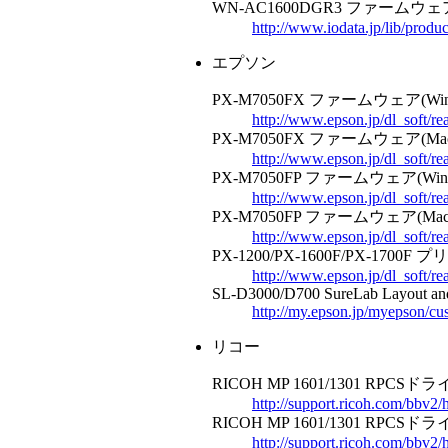
WN-AC1600DGR3 ファームウェア V
http://www.iodata.jp/lib/prod
エプソン
PX-M7050FX ファームウェア(Win
http://www.epson.jp/dl_soft/r
PX-M7050FX ファームウェア(Ma
http://www.epson.jp/dl_soft/r
PX-M7050FP ファームウェア(Wind
http://www.epson.jp/dl_soft/r
PX-M7050FP ファームウェア(Mac
http://www.epson.jp/dl_soft/r
PX-1200/PX-1600F/PX-1700F
http://www.epson.jp/dl_soft/r
SL-D3000/D700 SureLab Layout and I
http://my.epson.jp/myepson/cus
リコー
RICOH MP 1601/1301 RPCSドライバ V
http://support.ricoh.com/bbv
RICOH MP 1601/1301 RPCSドライバ V
http://support.ricoh.com/bbv