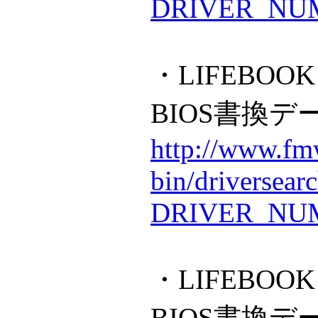
DRIVER_NUM
・LIFEBOOK
BIOS書換デ
http://www.fmw
bin/driversear
DRIVER_NUM
・LIFEBOOK 
BIOS書換デ