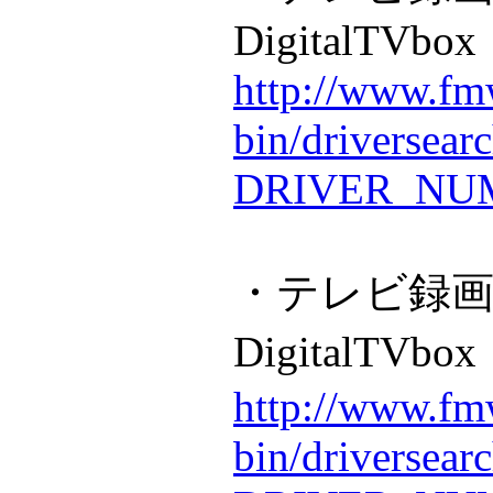
DigitalTVbox
http://www.fmw
bin/driversear
DRIVER_NUM
・テレビ録
DigitalTV
http://www.fmw
bin/driversear