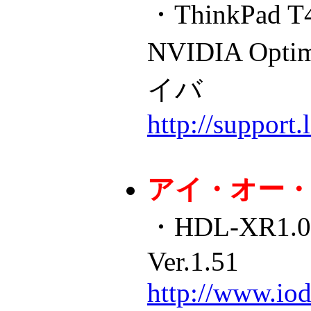
・ThinkPad T
NVIDIA O
イバ
http://support
アイ・オー
・HDL-XR1
Ver.1.51
http://www.iod