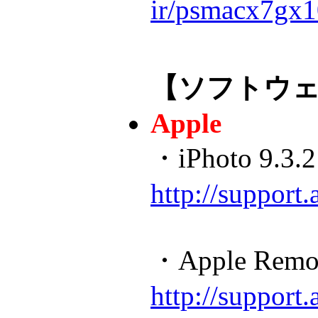
ir/psmacx7gx1
【ソフトウ
Apple
・iPhoto 9.3.2
http://suppor
・Apple Remote
http://suppor