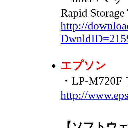
Rapid Storage
http://downloa
DwnldID=215
エプソン
・LP-M72
http://www.ep
【ソフトウ