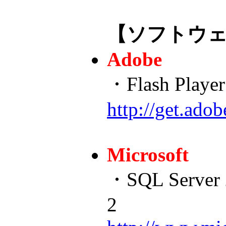
【ソフトウ
Adobe
・Flash Player
http://get.adob
Microsoft
・SQL Server 
2