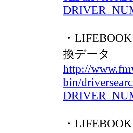
DRIVER_NUM
・LIFEBOO
換データ
http://www.fmw
bin/driversear
DRIVER_NUM
・LIFEBOOK 