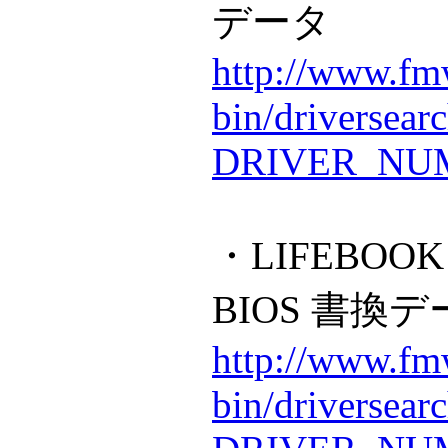
データ
http://www.fmw
bin/driversear
DRIVER_NUM
・LIFEBOOK
BIOS 書換
http://www.fmw
bin/driversear