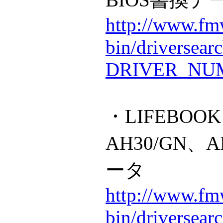
http://www.fmw
bin/driversear
DRIVER_NUM
・LIFEBOOK
AH30/GN、A
ータ
http://www.fmw
bin/driversear