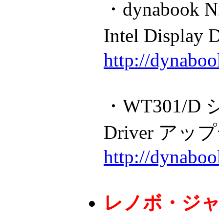
・dynabook N
Intel Displ
http://dynabo
・WT301/D シ
Driver ア
http://dynabo
レノボ・ジ