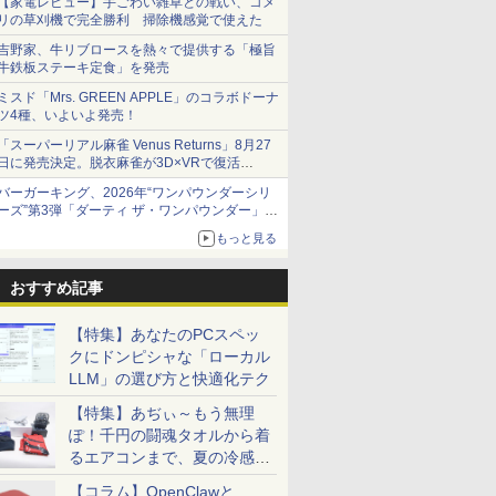
【家電レビュー】手ごわい雑草との戦い、コメ
リの草刈機で完全勝利 掃除機感覚で使えた
吉野家、牛リブロースを熱々で提供する「極旨
牛鉄板ステーキ定食」を発売
ミスド「Mrs. GREEN APPLE」のコラボドーナ
ツ4種、いよいよ発売！
「スーパーリアル麻雀 Venus Returns」8月27
日に発売決定。脱衣麻雀が3D×VRで復活
発売から2週間は20%オフになるセールが実施
バーガーキング、2026年“ワンパウンダーシリ
ーズ”第3弾「ダーティ ザ・ワンパウンダー」を
8月7日発売
もっと見る
「特製ガーリックマヨソース」を使用した超大
型チーズバーガー
おすすめ記事
【特集】あなたのPCスペッ
クにドンピシャな「ローカル
LLM」の選び方と快適化テク
【特集】あぢぃ～もう無理
ぽ！千円の闘魂タオルから着
るエアコンまで、夏の冷感グ
ッズ一挙紹介
【コラム】OpenClawと