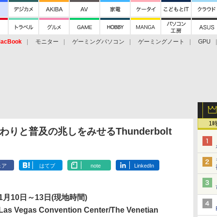
acBook
モニター
ゲーミングパソコン
ゲーミングノート
GPU
1
じわりと普及の兆しをみせるThunderbolt
ェア
はてブ
note
LinkedIn
1月10日～13日(現地時間)
s Vegas Convention Center/The Venetian