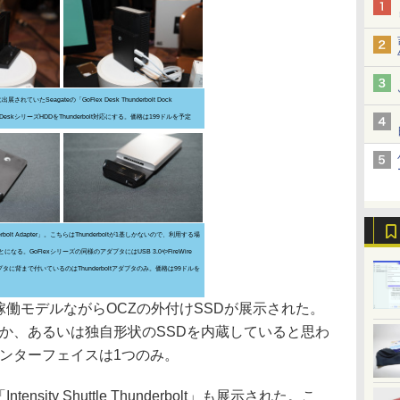
eに出展されていたSeagateの「GoFlex Desk Thunderbolt Dock
ex DeskシリーズHDDをThunderbolt対応にする。価格は199ドルを予定
derbolt Adapter」。こちらはThunderboltが1基しかないので、利用する場
る。GoFlexシリーズの同様のアダプタにはUSB 3.0やFireWire
タに背まで付いているのはThunderboltアダプタのみ。価格は99ドルを
非稼働モデルながらOCZの外付けSSDが展示された。
チか、あるいは独自形状のSSDを内蔵していると思わ
ltインターフェイスは1つのみ。
ntensity Shuttle Thunderbolt」も展示された。こ