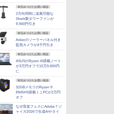
本日みつけたお買い得品
2方向同時に送風可能な
Shark製タワーファンが
9,940円引き
本日みつけたお買い得品
Ankerのソーラーパネル付き
監視カメラが4千円引き
本日みつけたお買い得品
ASUSのRyzen AI搭載ノート
が3万円オフで15万9,800円
に
本日みつけたお買い得品
32GBメモリのRyzen 9
8945HS搭載ミニPCが2万円
オフ
なぜ音楽フェスにAdobe？ジ
ャイガ2026で生成AIやタイ