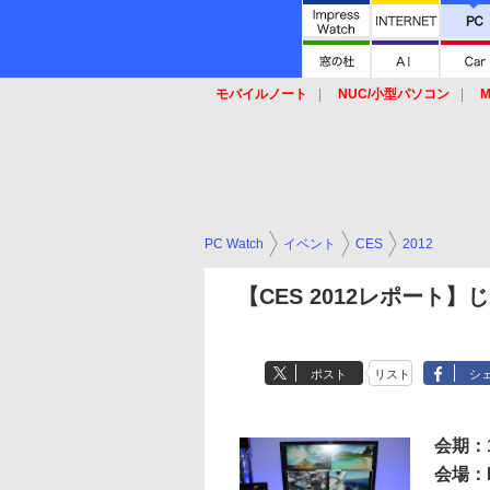
モバイルノート
NUC/小型パソコン
M
SSD
キーボード
マウス
PC Watch
イベント
CES
2012
【CES 2012レポート】
ポスト
リスト
シ
会期：
会場：La