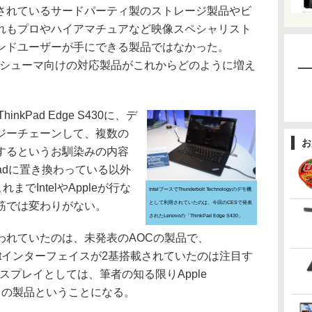
れているサードパーティ製のストレージ製品やビ
れもプロやハイアマチュアなど映像スペシャリスト
ンドユーザーが手にできる製品ではなかった。
は、コンシューマ向けの対応製品がこれからどのように増え
inkPad Edge S430に、デ
ジーチェーンして、複数の
お
するというお馴染みの内容
nkpadに置き換わっている以外
これまでIntelやAppleが行な
IntelブースでThunderbolt Technologyのデモ機
筋では変わりがない。
として利用されていたのは、今回のCESで発表
されたLenovoの「ThinkPad Edge S430」
れていたのは、未発表のAOCの製品で、
derboltインターフェイスが2基搭載されていたのは注目す
応ディスプレイとしては、筆者の知る限りApple
次ぐ2つ目の製品ということになる。