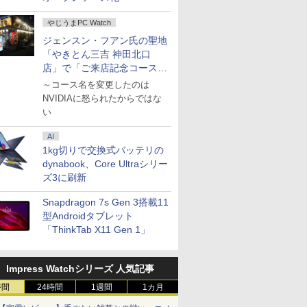
やじうまPC Watch
ジェンスン・フアン氏の聖地
「やきとん三吉 神田北口
店」で「ご来店記念コース」
を娘と堪能
～コース名を変更したのは
NVIDIAに怒られたからではな
い
AI
1kg切りで交換式バッテリの
dynabook、Core Ultraシリー
ズ3に刷新
Snapdragon 7s Gen 3搭載11
型Androidタブレット
「ThinkTab X11 Gen 1」
Impress Watchシリーズ 人気記事
時間
24時間
1週間
1カ月