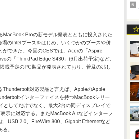
よるMacBook Proの新モデル発表とともに投入された
gy。CES会場のIntelブースをはじめ、いくつかのブースや併
できた。今回のCESでは、Acerの「Aspire
oの「ThinkPad Edge S430」(6月出荷予定)など、
ェイスを搭載予定のPC製品が発表されており、普及の兆し
derbolt対応製品と言えば、AppleのApple
う。Thunderboltインターフェイスを持つMacBookシリー
レイとしてだけでなく、最大2台の同ディスプレイで
示に対応する。またMacBook Airなどインターフ
.0、FireWire 800、Gigabit Ethernetなど
ある。