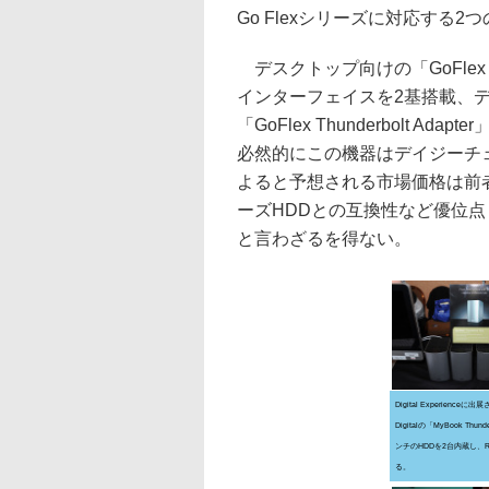
Go Flexシリーズに対応する2つ
デスクトップ向けの「GoFlex Desk T
インターフェイスを2基搭載、
「GoFlex Thunderbolt A
必然的にこの機器はデイジーチェ
よると予想される市場価格は前者が
ーズHDDとの互換性など優位
と言わざるを得ない。
Digital Experienceに
Digitalの「MyBook Thund
ンチのHDDを2台内蔵し、RA
る。