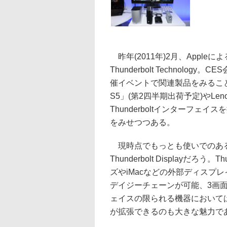
昨年(2011年)2月、Appleに
Thunderbolt Technolo
催イベントで関連製品をみることが
S5」(第2四半期出荷予定)やLenov
Thunderboltインターフ
をみせつつある。
現時点でもっとも使いでのあるThun
Thunderbolt Displayだろ
ズやiMacなどの外部ディスプ
デイジーチェーンが可能、3画面表
ェイスの限られる機器においては、USB 2
が拡張できるのも大きな魅力で