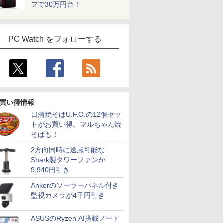
フで30万円台！
PC Watch をフォローする
買い得情報
日清焼そばU.F.O.の12個セッ
トがお買い得。マルちゃん焼
そばも！
2方向同時に送風可能な
Shark製タワーファンが
9,940円引き
Ankerのソーラーパネル付き
監視カメラが4千円引き
ASUSのRyzen AI搭載ノート