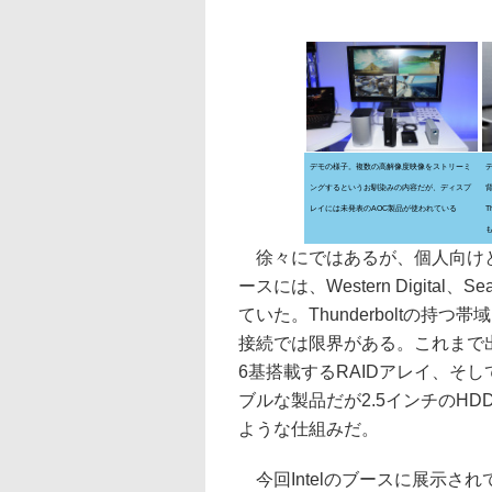
デモの様子。複数の高解像度映像をストリーミ
ングするというお馴染みの内容だが、ディスプ
背
レイには未発表のAOC製品が使われている
T
徐々にではあるが、個人向けと言
ースには、Western Digital
ていた。Thunderboltの持
接続では限界がある。これまで出荷
6基搭載するRAIDアレイ、そしてLa
ブルな製品だが2.5インチのHD
ような仕組みだ。
今回Intelのブースに展示されていたWes