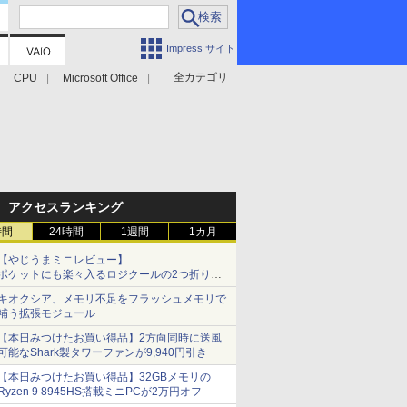
Impress サイト
全カテゴリ
CPU
Microsoft Office
アクセスランキング
時間
24時間
1週間
1カ月
【やじうまミニレビュー】
ポケットにも楽々入るロジクールの2つ折りマ
ウス「Mobi Fold」。その気になるギミックと
キオクシア、メモリ不足をフラッシュメモリで
は？
補う拡張モジュール
【本日みつけたお買い得品】2方向同時に送風
可能なShark製タワーファンが9,940円引き
【本日みつけたお買い得品】32GBメモリの
Ryzen 9 8945HS搭載ミニPCが2万円オフ