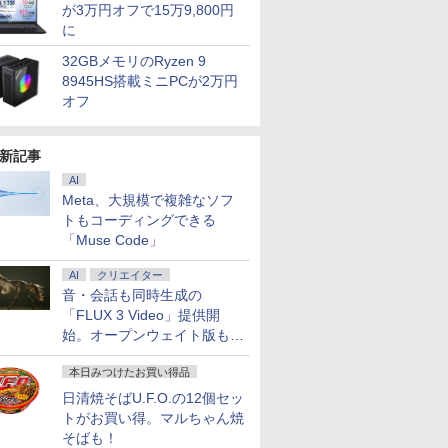
が3万円オフで15万9,800円
に
32GBメモリのRyzen 9
8945HS搭載ミニPCが2万円
オフ
新記事
AI
Meta、大規模で複雑なソフ
トもコーディングできる
「Muse Code」
AI
クリエイター
音・会話も同時生成の
「FLUX 3 Video」提供開
始。オープンウェイト版も計
画
本日みつけたお買い得品
日清焼そばU.F.O.の12個セッ
トがお買い得。マルちゃん焼
そばも！