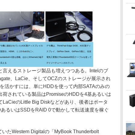
デモ機に接続されていたAOC製ディスプレイの
デモ機は、ThinkPad Edge S430、AOC製ディ
面部分。HDMI、ミニD-Sub15ピン、
スプレイ、GoFlex Desk、GoFlexの順に、住友
hunderbolt×2基を搭載。ほかにEthernetの端子
電気工業製のThunderbolt対応ケーブルを使って
も見える
デイジーチェーンされていた
えるストレージ製品も増えつつある。Intelのブ
、Seagate、LaCie、そしてOCZのストレージが展示され
つ帯域を活かすには、単にHDDを使って内部SATAのみの
されている製品はPromiseのHDDを4基あるいは
CieのLittle Big Diskなどがあり、後者はポータ
DあるいはSSDをRAID 0で動かして転送速度を稼ぐ
tern Digitalの「MyBook Thunderbolt