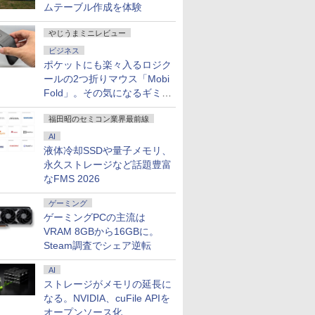
ムテーブル作成を体験
やじうまミニレビュー
ビジネス
ポケットにも楽々入るロジク
ールの2つ折りマウス「Mobi
Fold」。その気になるギミッ
クとは？
福田昭のセミコン業界最前線
AI
液体冷却SSDや量子メモリ、
永久ストレージなど話題豊富
なFMS 2026
ゲーミング
ゲーミングPCの主流は
VRAM 8GBから16GBに。
Steam調査でシェア逆転
AI
ストレージがメモリの延長に
なる。NVIDIA、cuFile APIを
オープンソース化