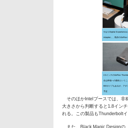
やはりDigital Experienc
Adapter」。既存のGoFl
2.5インチのGoFlex Thun
合は終端への接続ということにな
800タイプもあるが、アダプ
予定
そのほかIntelブースでは、
大きさから判断すると1.8イン
れる。この製品もThunderbo
また、Black Magic Designの「I