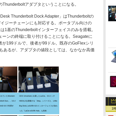
のThunderboltアダプタということになる。
hunderbolt Dock Adapter」はThunderboltの
デイジーチェーンにも対応する。ポータブル向けの
dapter」は1基のThunderboltインターフェイスのみを搭載。
ーンの終端に取り付けることになる。Seagateに
199ドルで、後者が99ドル。既存のGoFlexシリ
点もあるが、アダプタの値段としては、なかなか高価
出展されていたWestern
CES Unveiledに出展したLaCie。3.5インチ
erbolt Duo」。3.5イ
HDDを2台搭載する「2big」シリーズと、Little
ID 0/1で利用す
Big DiskにeSATA×2のインターフェイスが加わ
1
った「LaCie eSATA Hub」も発表