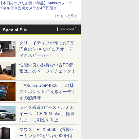
【本日みつけたお買い得品】Ankerのソーラー
パネル付き監視カメラが4千円引き
もっと見る
Special Site
クリエイティブが作った2万
円台の“小さなピュアオーデ
ィオスピーカー”
性能の良いお得な中古PC情
報はこのページでチェック！
「A&ultima SP4000T」の魅
力！ポケットに入るオーディ
オの醍醐味
レイズ鍛造1ピースアルミホ
イール「CE28 N-plus」軽量
なままに剛性を向上
マウス、RTX 5060 Ti搭載ゲ
ーミングPCが7万5,000円オ