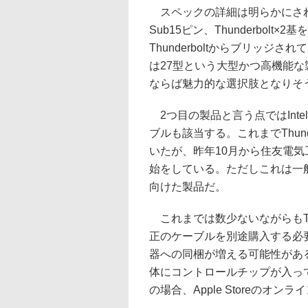
スペックの詳細は明らかにされな
Sub15ピン、Thunderbolt
Thunderboltからブリッジされてい
は27型という大型かつ高機能な
ならば魅力的な選択肢となりそ
2つ目の製品と言う点ではIntel
ブルも該当する。これまでThund
いたが、昨年10月から住友電気工
始をしている。ただしこれは一般
向けた製品だ。
これまでは数少ないながらもThun
正のケーブルを別途購入する必
器への同梱が増える可能性がある。
体にコントロールチップが入って
の場合、Apple Storeのオン