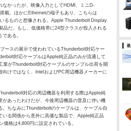
かったが、映像入力としてHDMI、ミニD-
×2基を搭載。ほかにEthernetの端子もあり、こちらは
るものと想像される。Apple Thunderbolt Display
製品だ。もし、低価格帯に24型クラスが投入される
うである。
最
ブースの展示で使われているThunderbolt対応ケー
erbolt対応ケーブルはApple純正品のみが流通して
業がThunderbolt対応ケーブルのサンプル出荷を開
向けではなく、IntelおよびPC周辺機器メーカーに
derbolt対応の周辺機器を利用する際はApple純
要があったわけだが、今後周辺機器の普及に伴い機
ちなみにThunderboltのケーブルは、ケーブル自
いる関係から意外に高価な製品で、Apple純正品
ライン価格は4,800円に設定されている。