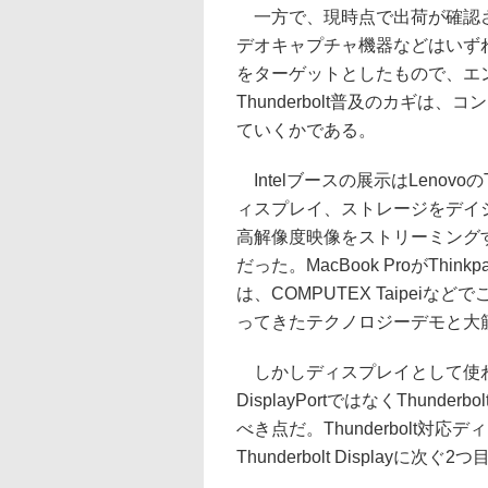
一方で、現時点で出荷が確認さ
デオキャプチャ機器などはいず
をターゲットとしたもので、エ
Thunderbolt普及のカギ
ていくかである。
Intelブースの展示はLenovoのTh
ィスプレイ、ストレージをデイ
高解像度映像をストリーミング
だった。MacBook ProがThi
は、COMPUTEX Taipeiなどで
ってきたテクノロジーデモと大
しかしディスプレイとして使わ
DisplayPortではなくThun
べき点だ。Thunderbolt対
Thunderbolt Displayに