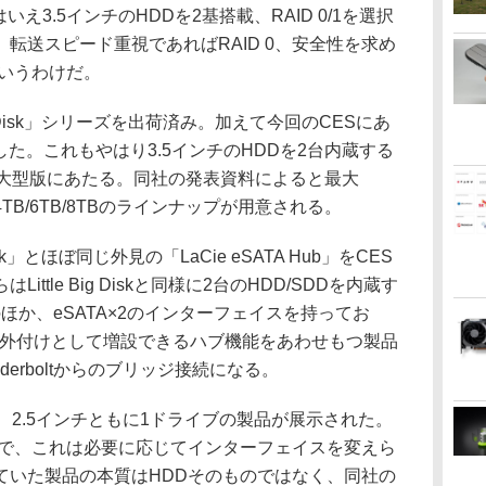
え3.5インチのHDDを2基搭載、RAID 0/1を選択
転送スピード重視であればRAID 0、安全性を求め
というわけだ。
Big Disk」シリーズを出荷済み。加えて今回のCESにあ
した。これもやはり3.5インチのHDDを2台内蔵する
Diskの大型版にあたる。同社の発表資料によると最大
4TB/6TB/8TBのラインナップが用意される。
Disk」とほぼ同じ外見の「LaCie eSATA Hub」をCES
Little Big Diskと同様に2台のHDD/SDDを内蔵す
×2のほか、eSATA×2のインターフェイスを持ってお
らに外付けとして増設できるハブ機能をあわせもつ製品
nderboltからのブリッジ接続になる。
ンチ、2.5インチともに1ドライブの製品が展示された。
ンドで、これは必要に応じてインターフェイスを変えら
ていた製品の本質はHDDそのものではなく、同社の