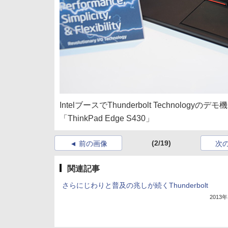
IntelブースでThunderbolt Technol
「ThinkPad Edge S430」
(2/19)
前の画像
次
関連記事
さらにじわりと普及の兆しが続くThunderbolt
2013