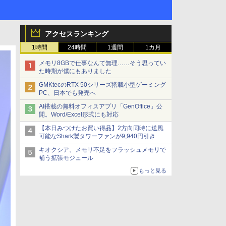
アクセスランキング
1時間
24時間
1週間
1カ月
メモリ8GBで仕事なんて無理……そう思ってい
た時期が僕にもありました
GMKtecのRTX 50シリーズ搭載小型ゲーミング
PC、日本でも発売へ
AI搭載の無料オフィスアプリ「GenOffice」公
開。Word/Excel形式にも対応
【本日みつけたお買い得品】2方向同時に送風
可能なShark製タワーファンが9,940円引き
キオクシア、メモリ不足をフラッシュメモリで
補う拡張モジュール
もっと見る