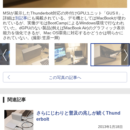
MSIが展示したThunderbolt対応の外付けGPUユニット「GUS II」。
詳細は
別記事
にも掲載されている。デモ機としてはMacBookが使わ
れているが、実働デモはBootCampによるWindows環境で行なわれ
ていた。dGPUのない製品(例えばMacBook Air)のグラフィック表示
能力を強化できるが、Mac OS環境に対応するかどうかは明らかに
されていない。(撮影:笠原一輝)
この写真の記事へ
関連記事
さらにじわりと普及の兆しが続くThund
erbolt
2013年1月18日