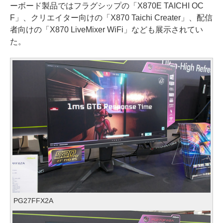
ーボード製品ではフラグシップの「X870E TAICHI OC
F」、クリエイター向けの「X870 Taichi Creater」、配信
者向けの「X870 LiveMixer WiFi」なども展示されてい
た。
PG27FFX2A