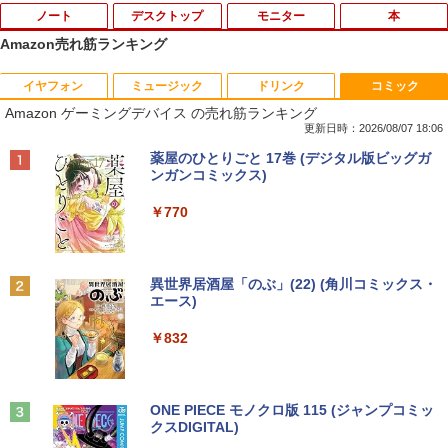
ノート
デスクトップ
モニター
本
Amazon売れ筋ランキング
イヤフォン
ミュージック
ドリンク
コミック
【中古】Panasonic Let's note SV8 CF-
中古パソコン | Dell | OptiPlex 3040 SFF
【マラソンセール期間中ポイント5倍】中
逆転バリバリバース 1 金のバリバコイン
1
1
1
1
Amazon ゲーミングデバイス の売れ筋ランキング
SV8TDLVS【i5-8365U 8G 256G(SSD)
| Windows11 | デスクトップ | 一年保証 |
古モニター 23.8インチ ワイド ノングレ
2枚つき特装版 （コロコロコミックス） [
WiFi 12LCD(1920x1200)】【ECセンタ
第6世代 | Core i5 6500 3.2(～最大3.6)G
ア フルHD PHILIPS 243V7Q ブラック V
掛丸 翔 ]
更新日時：2026/08/07 18:06
ー】保証期間1ヶ月【ランクC】
Hz | MEM:8GB | HDD:500GB | DVDマル
GA DVI HDMI スピーカー搭載 動作確認
Anker Soundcore P40i ブラック
BRUCE WAYNE feat. Flo Milli, ATL Jacob
【Amazon.co.jp限定】 い・ろ・は・す 2L P
薬屋のひとりごと 17巻 (デジタル版ビッグガ
チ | Win11Pro64Bit
済み 送料無料 30日保証
￥1,760
[Explicit]
ET ラベルレス ×8本
ンガンコミックス)
￥22,980
￥7,990
￥9,980
￥6,980
￥250
￥1,112
￥770
SAKAMOTO DAYS 28 【電子書籍】[ 鈴
2
【マラソンP5倍/10%オフクーポン】中古
木祐斗 ]
2
ノートパソコン Lenovo ThinkPad L570
貴重 英語/中国語/日本語版 WINDOWS X
アースドリームス 厳選おまかせモニター
2
2
Anker Soundcore P31i ブラック
BRUCE WAYNE feat. Flo Milli, ATL Jacob
by Amazon 天然水 ラベルレス 500ml ×24本
異世界居酒屋「のぶ」(22) (角川コミックス・
第6世代Core i5 メモリ16GB SSD256GB
P SP3 / WIN7 /WIN10 インストール（購
21.5型〜27型ワイド 【HDMI対応 / FULL
￥572
[Explicit]
富士山の天然水 バナジウム含有 水 ミネラル
エース)
カメラ DVD Bluetooth 15.6インチWind
入時選択） シルアル RS232C 省スペー
HD解像度】 大手メーカー液晶 (Dell/HP/
ウォーター ペットボトル 静岡県産 500ミリリ
￥5,990
ows11 Pro 送料無料 保証付き
ス デスクトップパソコン Core I3 OR I
NEC等) テレワーク デュアルモニター S
ットル (Smart Basic)
￥250
￥832
5 3.1Gヘルツ以上 2Gメモリー DELL 7
witch PS4 PS5対応 【整備済み中古品】
90/7010 250Gハード DVD 【中古】
￥26,800
￥1,380
￥6,470
薬屋のひとりごと 17巻 【電子書籍】[ 日
3
￥17,600
向夏 ]
Anker Soundcore Liberty 5 ミッドナイトブ
On My Road (Stadium ver.)
ONE PIECE モノクロ版 115 (ジャンプコミッ
ラック
クスDIGITAL)
by Amazon 天然水ラベルレス 2L×9本
【1500円OFFクーポン】【訳アリ】【W
￥770
3
￥250