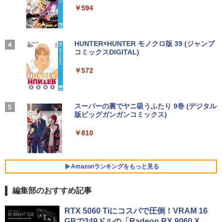
EBカメラ＋フルHD】ノートパソコン 中
中古 モニター 23インチ iiyama XU2390
3
￥14,990
￥594
￥1,117
古パソコン 13.3インチ SSD256GB メモ
【★最大100%ポイント】HP ProDesk 6
HS-B3 スリムベゼル AH-IPSパネル 解像
3
リ8GB Core i5-1135G7 第11世代 Micro
00 G2 SFF/第6世代 Core i7/メモリ:4GB/
度1920x1080 応答速度5ms コントラス
soft Office付き Windows11 東芝 dyna
8GB/16GB/SSD:128GB/256GB/512GB/
ト比1000:1 入力端子 DVI D-Sub HDMI
book G83 中古 PC パソコン ノートPC S
1TB/DVD/DP/VGA/Wifi/2画面出力/Offic
中古ディスプレイ PCモニター PCディス
＼話題の編み図が大集合！／【★作品
4
SD1TB メモリ16GB 軽量 薄型 ダイナブ
e/中古 デスクトップ デスクトップPC/Wi
プレイ 液晶ディスプレイ 液晶モニター r
【2026年アップグレード版】AOKIMI ワイヤ
On My Road (Stadium ver.)
HUNTER×HUNTER モノクロ版 39 (ジャンプ
集】アイアムオリーブ増刊号 NO.1 ハマ
ック
ndows11
ankC
レスイヤホン bluetooth イヤホン V12 小型
コミックスDIGITAL)
by Amazon 炭酸水 ラベルレス 500ml ×24本
ナカ
軽量 ブルートゥースHi-Fi 最大36時間再生 ぶ
強炭酸水 ペットボトル 500ミリリットル (Sm
￥250
るーとゅーす コードレス ENCノイズキャン
art Basic)
￥29,800
￥22,800
￥8,550
￥572
￥950
セリング 自動ペアリング Type-C充電 マイク
付き 防水 タッチ式音量調整 スポーツ/通勤/通
￥1,625
学/WEB会議(ホワイト)
ノートパソコン 新品 Office付き 初心者
□■※ 【USB端子多数搭載!】 HP デスク
モバイルモニター 15.6インチ InnoView
BUGS LIFE
スーパーの裏でヤニ吸うふたり 9巻 (デジタル
魔女と傭兵（9） 【電子書籍】[ 宮木真人
4
4
4
5
￥1,964
向け 初期設定済 Win11 Pro 日本語キー
トップPC ProDesk 600 G6 SFF Corei5-
モバイルディスプレイ 自立型 1920*1080
版ビッグガンガンコミックス)
]
コカ・コーラ やかんの麦茶 from 爽健美茶 ラ
ボード テレワーク応援 Celeron N3350
10500/メモリ8GB/SSD256GB/DVDマル
FHD ポータブルモニター IPS液晶パネル
ベルレス 650mlPET×24本
￥250
メモリー:8GB 高速SSD:512GB最大 lapt
チ/Win11 動作確認 【中古】送料無料
薄型 軽量 持ち運び 壁掛けに対応 Switc
￥810
￥792
op 14型液晶 Webカメラ USB 3.0 miniH
h/PS3/PS4/PS5/Xbox One/PC/スマホ/U
Xiaomi シャオミ REDMI Buds 8 Lite ワイヤ
￥2,009
DMI 無線機能 Bluetooth 超軽量大容量バ
SBType-C/標準HDMI対応【選べる種
レスイヤホン Bluetooth 5.4 ノイズキャンセ
￥30,000
ッテリー ノートPC在宅勤務14Q8H
類】タッチ/ケース付き/4Kタイプ
リング ANC 36時間再生
Amazonランキングをもっと見る
￥29,800
￥8,980
￥3,480
DELL OptiPlex 3060 Micro【Core i5-84
5
編集部のおすすめ記事
00T/8GB(DDR4)/500GB/Win11-64bit】
中古/送料無料 ※沖縄、離島を除く
レビュー投稿 5年保証｜MS Office 2024
【期間限定10%OFFクーポン 8/12 10時
RTX 5060 Tiにコスパで圧倒！VRAM 16
5
5
H&B 搭載｜中古ノートパソコン Windo
まで】 ゲーミングモニター 24.5インチ F
￥16,800
GBで349ドルの「Radeon RX 9060 X