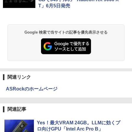
ws11 Office付｜テンキー DVD 搭載｜C
HD 240Hz 1ms Fast IPSパネル HDMI2.0
T」6月5日発売
ore i5 第7世代 メモリ 8GB SSD 256GB
×1 DP1.4×1 Adaptive Sync対応 フリッ
｜店長厳選 Lenovo ThinkPad 15.6型 Bl
カーフリー ブルーライトカット モニター
uetooth Wi-Fi 無線｜中古 パソコン 中古
ディスプレイ MAXZEN MGM25IC04-F2
PC Word Excel
40
Google 検索で当サイトの記事を優先表示させる
￥29,800
￥12,980
関連リンク
ASRockのホームページ
関連記事
Yes！最大VRAM 24GB。LLMに効くプ
ロ向けGPU「Intel Arc Pro B」