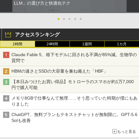
LLM」の選び方と快適化テク
●
●
●
●
●
アクセスランキング
1時間
24時間
1週間
1カ月
Claude Fable 5、格下モデルに回される不満が85%減。生物学の
質問で
HBMの速さとSSDの大容量を兼ね備えた「HBF」
【本日みつけたお買い得品】モトローラのスマホが約1万7,000
円で購入可能
メモリ8GBで仕事なんて無理……そう思っていた時期が僕にもあ
りました
ChatGPT、無料プランもテキストチャットが無制限に。GPT-5.6
Solも改善
もっと見る