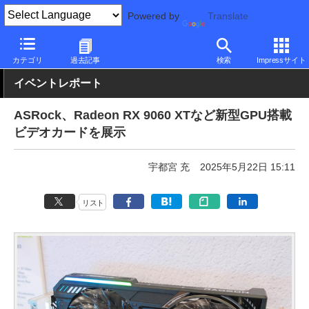
Powered by
Translate
PC Watch
半導体/周辺機器
GPU
Radeon
カテゴリ
過去記事
検索
Impressサイト
イベントレポート
ASRock、Radeon RX 9060 XTなど新型GPU搭載
ビデオカードを展示
宇都宮 充
2025年5月22日 15:11
リスト