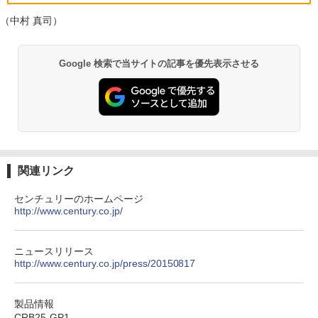
PC オフィス搭載
スクトップPC 2年保証 激安 高性能 ゲー
￥3,480
ム 本体のみ PC 高スペッ 初期設定済み
（中村 真司）
￥19,800
【2026年最新改良版・高級金属製】【タ
5
￥45,700
ッチ選択】モバイルモニター 15.6インチ
タッチパネル ワイヤレス接続 電池内蔵
Google 検索で当サイトの記事を優先表示させる
自立スタンド モバイルモニター スタンド
MS限定クーポンあり! 【Win11正式対
ゲーミングモニター 1080PフルHD 高画
5
応】Webカメラ&テンキー付き ノートパ
【中古】初心者も安心！おまかせゲーミ
質 デュアルモニター サブモニター ポー
5
ソコン 中古 パソコン メモリ 8GB 最大3
ングセット SILVER 中古デスクトップPC
タブルモニター 選べる9パータン
2GB 新品 SSD 256GB 高性能 第8世代 C
eスポーツ入門 Geforce GT1030搭載！
ore i5搭載 DVD 中古ノートパソコン Win
Win11 Office 24型液晶 ゲーミングキー
￥14,580
dows11 Pro 店長オススメ おまかせ 15.6
ボード・マウス[8世代 Corei5 8GB SSD2
型 無線LAN office付き 2026 福袋 ギフト
56GB]：良品
関連リンク
￥29,800
￥65,980
センチュリーのホームページ
http://www.century.co.jp/
ニュースリリース
http://www.century.co.jp/press/20150817
製品情報
CRB25-GP1