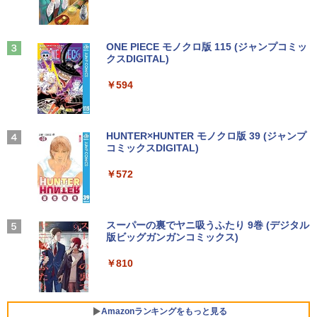
ンキー DVD-ROM 初期設定済 すぐ使え
2GB USB無線LANアダプター付属 HDMI
￥1,380
る 7日保証 送料無料 2営業日以内に発送
DisplayPort WPS Office付き デスクト
￥11,999
ップパソコン ミニPC 中古パソコン 小型
楽譜 【取寄品】UN275 輸入 フラッシン
3
コンパクト デスクトップPC
Anker Soundcore Liberty 5 ミッドナイトブ
見知らぬ糸
ONE PIECE モノクロ版 115 (ジャンプコミッ
￥17,980
グ・ウィンズ【メール便不可商品】【沖
ラック
クスDIGITAL)
by Amazon 天然水ラベルレス 2L×9本
縄・離島以外送料無料】
￥35,000
￥250
【期間限定5%OFFクーポン 8/12 10時ま
3
￥14,990
￥594
￥1,117
で】 モニター 27インチ 100Hz FHD VA
￥30,030
＼★最大2555円OFFクーポン★／【テン
パネル スピーカー搭載 ブルーライト軽減
3
キー搭載内蔵】中古ノートパソコン 東芝
ノングレアタイプ 壁掛け対応 省スペース
dynabook B55 シリーズ 15.6インチ Co
超得2,500円OFF&P2倍｜Windows11正
角度調整 高視野角 178° Adaptive-Sync
3
re i5 第6世代 メモリ8 GSSD128G Wind
式対応｜楽天1位｜最大180日保証｜CPU
対応 MAXZEN MJM27CH02-F100
【2026年アップグレード版】AOKIMI ワイヤ
On My Road (Stadium ver.)
HUNTER×HUNTER モノクロ版 39 (ジャンプ
オレンジページ 2026 10/17号増刊＜グレ
4
ows11 DVDドライブ Bluetooth HDMI O
第8世代｜HP 中古デスクトップパソコン
レスイヤホン bluetooth イヤホン V12 小型
コミックスDIGITAL)
by Amazon 炭酸水 ラベルレス 500ml ×24本
ー＞ [雑誌]
ffice付き 中古パソコン 中古ノートPC 整
Windows11 office付き｜メモリ8GB SS
軽量 ブルートゥースHi-Fi 最大36時間再生 ぶ
強炭酸水 ペットボトル 500ミリリットル (Sm
￥13,980
￥250
備済み
D256GB HDD500GB｜ デスクトップ Mi
るーとゅーす コードレス ENCノイズキャン
art Basic)
￥572
￥1,689
crosoft office 第8世代以降｜セット購入
セリング 自動ペアリング Type-C充電 マイク
可能｜デスクトップ 中古｜中古PC
付き 防水 タッチ式音量調整 スポーツ/通勤/通
￥14,555
￥1,625
学/WEB会議(ホワイト)
モニター 21.5インチ/23.8インチ/27イン
4
￥34,800
チ フルhd 高画質 100Hz VA ノングレア
On My Road (Stadium ver.)
スーパーの裏でヤニ吸うふたり 9巻 (デジタル
￥1,964
非光沢 スピーカー内蔵 3年保証 ディスプ
版ビッグガンガンコミックス)
コカ・コーラ やかんの麦茶 from 爽健美茶 ラ
【 限定生産・特典つき 】YUZURU2027
5
レビュー投稿 5年保証｜MS Office 2024
レイ パソコンモニター PCモニター フル
ベルレス 650mlPET×24本
4
￥250
羽生結弦カレンダー卓上版 [ 能登 直 ]
H&B 搭載｜中古 ノートパソコン Windo
ハイビジョン 21インチ 液晶モニター ア
￥810
ws11 Office付｜スペック Core i5 第7世
デスクトップパソコン Windows11 Offic
イリスオーヤマ DT-JF *
Xiaomi シャオミ REDMI Buds 8 Lite ワイヤ
4
￥2,009
￥2,750
代 メモリ 8GB 大容量 HDD 500GB テン
e付き パソコン 新品｜インテル 第14世代
レスイヤホン Bluetooth 5.4 ノイズキャンセ
キー DVDドライブ搭載 CD DVD 再生可
Core i5-6500 i5 i7-14700F｜ SSD 256G
リング ANC 36時間再生
￥11,980
｜中古パソコン 中古ノートパソコン 中古
B～2TB｜メモリ 8～64GB DDR4/5｜ デ
Amazonランキングをもっと見る