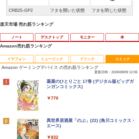
CRB25-GP2
フタを開いた状態
フタを閉じた状態
楽天市場 売れ筋ランキング
ノート
デスクトップ
モニター
本
Amazon売れ筋ランキング
イヤフォン
ミュージック
ドリンク
コミック
【今だけ】全品ポイント10倍 お買い物マ
「3500U/4300Uより速い」 NiPoGi ミニ
【中古良品】【安心保証】Princeton 21.
ちいかわ なんか小さくてかわいいやつ
1
1
1
1
Amazon ゲーミングデバイス の売れ筋ランキング
ラソン★8/4～8/11★中古パソコン ノー
pc Ryzen Embedded R2544初登場 8G
5型ワイドカラー液晶ディスプレイ PTF
（7）なんか飛び出ていろいろ貼れるフォ
トPC Lenovo ThinkPad E590 Core i3 8
B+256GB 4TB拡張可 mini pc Windows
WDE-22W / PTFBDE-22W ブラック/ ホ
トアルバム付き特装版 （講談社キャラク
更新日時：2026/08/09 12:06
145U メモリ8GB / 16GB / 32GB SSD M.
11 Pro 動作より高速 4K×3画面出力 ミニ
ワイト色 スピーカー搭載 プリンストン
ターズA） [ ナガノ ]
Anker Soundcore P40i オフホワイト
BRUCE WAYNE feat. Flo Milli, ATL Jacob
【Amazon.co.jp限定】 い・ろ・は・す 2L P
薬屋のひとりごと 17巻 (デジタル版ビッグガ
2 PCIe256GB / 512GB / 1TB Windows1
パソコン HDMI2.0+DP1.4 静音性 小型pc
[Explicit]
ET ラベルレス ×8本
ンガンコミックス)
1 Pro 64bit【送料無料】【1年保証】
豊富な端子Type-C USB3.2 有線LAN WI
￥4,050
￥3,630
￥7,990
FI5/BT4.2 省電力 オフィス/学習向け P2
￥250
￥1,112
￥770
￥15,800
￥33,800
【タッチ式選べる 携帯式】モバイルモニ
100日後に英語がものになる1日10分 ネ
2
2
ター 14インチ フルHD IPSパネル 非光沢
イティブ英語書き写し [ ブレット・リン
Anker Soundcore P31i ブラック
BRUCE WAYNE feat. Flo Milli, ATL Jacob
by Amazon 天然水 ラベルレス 500ml ×24本
異世界居酒屋「のぶ」(22) (角川コミックス・
【マラソンセール期間中ポイント5倍】
タッチ式/非タッチ式選択可能 Type-C対
ゼイ ]
2
[Explicit]
富士山の天然水 バナジウム含有 水 ミネラル
エース)
【OSなし】 中古ノートパソコン 第8世代
【全商品10%OFF+P5倍】Dell OptiPlex
応 HDMI VESA対応 モニター 持ち運び
2
ウォーター ペットボトル 静岡県産 500ミリリ
￥5,990
Core i5 富士通 LIFEBOOK A579/B メモ
3070 Micro 第9世代 Core i5 Windows1
サブディスプレイ デュアルモニター テレ
￥1,980
ットル (Smart Basic)
￥250
￥832
リ8GB HDD500GB 15.6インチ HDMI テ
1 Pro メモリ 8GB/16GB SSD 256GB/51
ワーク ミニPC対応 EVICIV