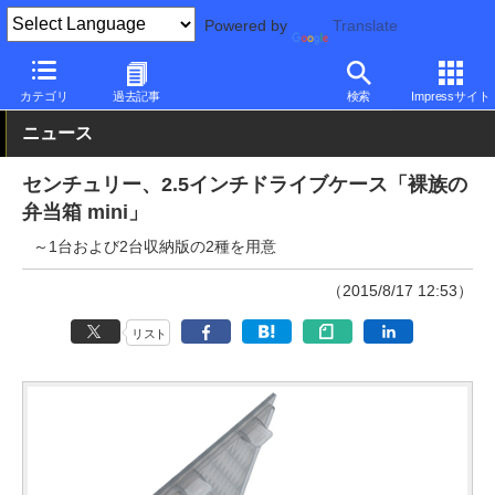
Powered by
Translate
PC Watch
半導体/周辺機器
アクセサリ
その他
カテゴリ
過去記事
検索
Impressサイト
ニュース
センチュリー、2.5インチドライブケース「裸族の
弁当箱 mini」
～1台および2台収納版の2種を用意
（2015/8/17 12:53）
リスト