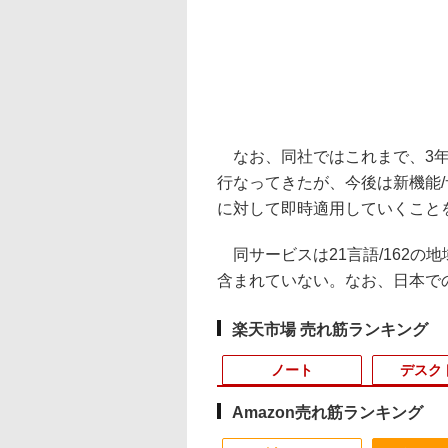
なお、同社ではこれまで、3年の
行なってきたが、今後は新機能
に対して即時適用していくこと
同サービスは21言語/162の
含まれていない。なお、日本でのOf
楽天市場 売れ筋ランキング
ノート
デスク
Amazon売れ筋ランキング
3
10
1
1
1
1
2
2
2
2