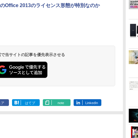
のOffice 2013のライセンス形態が特別なのか
by Amazon 天然水
ONE PIECE モノクロ
by Amazon 炭酸水
HUNTER×HUNTER
コカ・コーラ やかんの
スーパーの裏でヤニ吸
ラベルレス 2L×9本
版 115 (ジャンプコミ
ラベルレス 500ml
モノクロ版 39 (ジャ
麦茶 from 爽健美茶 ラ
うふたり 9巻 (デジタル
ックスDIGITAL)
×24本 強炭酸水 ペッ
ンプコミックス
ベルレス
版ビッグガンガンコミ
￥1,117
水
トボトル 500ミリリ
DIGITAL)
650mlPET×24本
ックス)
￥594
￥1,625
￥572
￥2,009
￥810
ットル (Smart
Basic)
 検索で当サイトの記事を優先表示させる
ェア
はてブ
note
LinkedIn