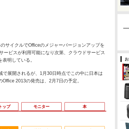
サイクルでOfficeのメジャーバージョンアップを
/サービスが利用可能になり次第、クラウドサービス
お
を表明している。
地域で展開されるが、1月30日時点でこの中に日本は
fice 2013の発売は、2月7日の予定。
トップ
モニター
本
6
3
3
3
4
4
4
3
5
5
5
1
6
6