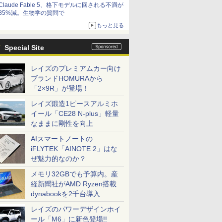
Claude Fable 5、格下モデルに回される不満が
85%減。生物学の質問で
もっと見る
Special Site
レイズのプレミアムカー向け
ブランドHOMURAから
「2×9R」が登場！
レイズ鍛造1ピースアルミホ
イール「CE28 N-plus」軽量
なままに剛性を向上
AIスマートノートの
iFLYTEK「AINOTE 2」はな
ぜ魅力的なのか？
メモリ32GBでも予算内。産
経新聞社がAMD Ryzen搭載
dynabookを2千台導入
レイズのパワーデザインホイ
ール「M6」に新色登場!!