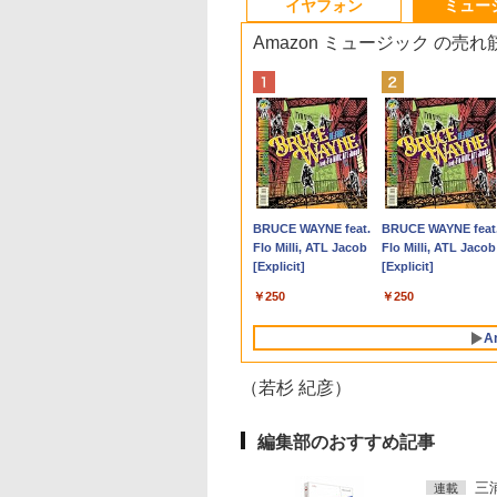
イヤフォン
ミュー
Amazon ミュージック の売
G7 第11世代CPU メモリ16GB SSD256GB
C
大全額ポイント還元｜8/11まで】 LG｜
動物看護師必携テ
LENOVO レノボ ThinkStation
【送料無料】新潮 2026
【中古】【安心保証】
ポイント10倍 送料無料 中古パソコン
PHILIPS 241V8 LED液
ROCKIN'ON JAPAN
【楽天1位!1,600円
ノートパソコン パナ
BARFOUT! SPECIA
＼1
ンク ノートパソコン【CA】 レッツノート 中古ノー
X
応 PCモニター LG Monitor 27U631A-
ト [ 藤村 響男 ]
PGX(30KL0005JP)
年9月号【雑誌】
Windows ノートPC
Windows 11 Pro 64bit 搭載 DELL
晶モニター 23.8インチ
(ロッキング・オン・ジ
OFFクーポン 8/4
ニック レッツ CF-SV
EDITION EARLY
セット 
1
(2560×1440） /ワイド /100Hz]
2018年 NEC
OptiPlex シリーズ（7010等） Core i7
ワイド ブラック
ャパン) 2026年 10月号
20:00-8/11 01:59】
第11世代 Core i5
AUTUMN 2026 / TIM
メモリ
820
￥961,000
￥1,200
型
第3世代 3770 3.4G/メモリ
1920×1080 （フル
Xiaomi Monitor A24i
Office付き
TRAVEL 岩本 照
デスク
￥15,488
￥19,800
￥6,500
￥1,080
￥12,580
￥49,800
￥1,870
￥181
画編
8G/HDD500GB/DVD-ROM/激安セール
HD）16:9 IPSパネル
2026 ディスプレイ
Windows11 12.1型 
（Snow Man） [ ブ
IPS
Anker Soundcore
BRUCE WAYNE feat.
Anker Soundcore
BRUCE WAYNE feat
グ
非光沢 ノングレア 液
1080P 23.8インチ
モリ16GB
ウンズブックス ]
集 e
P40i オフホワイト
Flo Milli, ATL Jacob
P31i ホワイト
Flo Milli, ATL Jacob
晶ディスプレイ HDMI
144Hzリフレッシュ
SSD512GB/1TB 12
パソ
[Explicit]
[Explicit]
VGA VESA準拠 PS4
ート sRGB99% 1670
ンチ液晶 WUXGA
￥7,990
￥5,990
switch 対応 スイッチ
万色 300nits ΔE＜1 
1920x1200 ノート Wi
￥250
￥250
【中古】
ブルーライト 大画面
Fi HDMI ノートPC 
TÜV認証 目にやさし
手国産メーカー 小型
A
調整可能なスタンド
量 パソコン 中古パ
VESA
ン オフィス office 
（若杉 紀彦）
編集部のおすすめ記事
三
連載