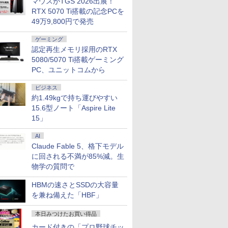
マウスがTGS 2026出展！
RTX 5070 Ti搭載の記念PCを
49万9,800円で発売
ゲーミング
認定再生メモリ採用のRTX
5080/5070 Ti搭載ゲーミング
PC、ユニットコムから
ビジネス
約1.49kgで持ち運びやすい
15.6型ノート「Aspire Lite
15」
AI
Claude Fable 5、格下モデル
に回される不満が85%減。生
物学の質問で
HBMの速さとSSDの大容量
を兼ね備えた「HBF」
本日みつけたお買い得品
カード付きの「プロ野球チッ