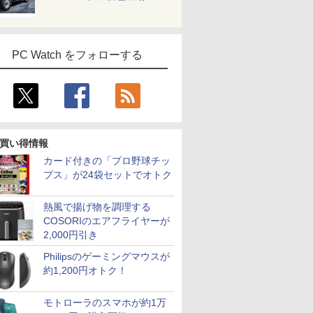
PC Watch をフォローする
買い得情報
カード付きの「プロ野球チッ
プス」が24袋セットでオトク
熱風で揚げ物を調理する
COSORIのエアフライヤーが
2,000円引き
Philipsのゲーミングマウスが
約1,200円オトク！
モトローラのスマホが約1万
7
2
8
7
9
3
10