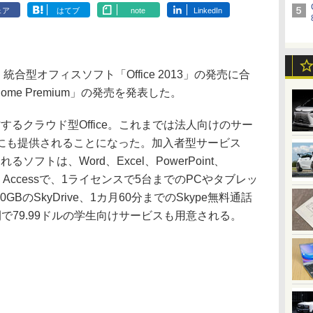
ェア
はてブ
note
LinkedIn
)、統合型オフィスソフト「Office 2013」の発売に合
 Home Premium」の発売を発表した。
動作するクラウド型Office。これまでは法人向けのサー
にも提供されることになった。加入者型サービス
ソフトは、Word、Excel、PowerPoint、
isher、Accessで、1ライセンスで5台までのPCやタブレッ
BのSkyDrive、1カ月60分までのSkype無料通話
で79.99ドルの学生向けサービスも用意される。