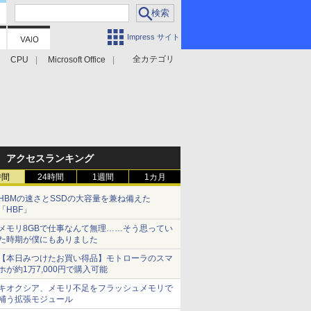
Impress サイト
全カテゴリ
CPU
Microsoft Office
アクセスランキング
時間
24時間
1週間
1カ月
HBMの速さとSSDの大容量を兼ね備えた
「HBF」
メモリ8GBで仕事なんて無理……そう思ってい
た時期が僕にもありました
【本日みつけたお買い得品】モトローラのスマ
ホが約1万7,000円で購入可能
キオクシア、メモリ不足をフラッシュメモリで
補う拡張モジュール