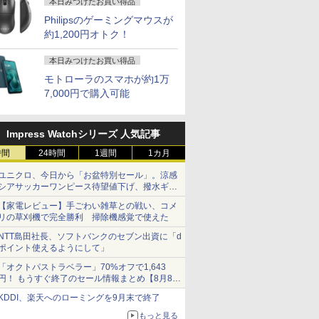
本日みつけたお買い得品
Philipsのゲーミングマウスが
約1,200円オトク！
本日みつけたお買い得品
モトローラのスマホが約1万
7,000円で購入可能
Impress Watchシリーズ 人気記事
時間
24時間
1週間
1カ月
ユニクロ、今日から「お盆特別セール」。涼感
シアサッカーワンピース待望値下げ、撥水ギア
ショーツは1990円に
【家電レビュー】手ごわい雑草との戦い、コメ
リの草刈機で完全勝利 掃除機感覚で使えた
NTT島田社長、ソフトバンクのセブン出資に「d
ポイント使えるようにして」
「オクトパストラベラー」70%オフで1,643
円！ もうすぐ終了のセール情報まとめ【8月8日
更新】
KDDI、楽天へのローミングを9月末で終了
ニンテンドーeショップでは「大神 絶景版」が
67%オフで990円
もっと見る