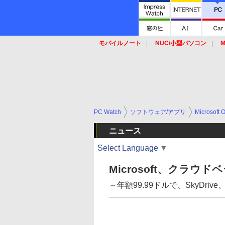
モバイルノート
NUC/小型パソコン
M
SSD
キーボード
マウス
PC Watch
ソフトウェア/アプリ
Microsoft O
ニュース
Select Language
▼
Microsoft、クラウド
～年額99.99ドルで、SkyDrive