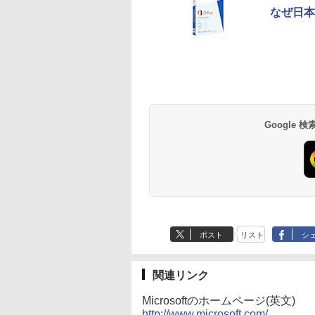
なぜ日本
【Amazon.co.jp限
薬屋のひとりごと 17
by Amazon 天然水
異世界居酒屋「の
定】 い・ろ・は・す
巻 (デジタル版ビッグ
ラベルレス 500ml
ぶ」(22) (角川コミッ
2L PET ラベルレス
ガンガンコミックス)
×24本 富士山の天然
クス・エース)
×8本
水 バナジウム含有 
￥1,112
￥770
￥1,380
￥832
ミネラルウォーター
ペットボトル 静岡県
産 500ミリリットル
Google
(Smart Basic)
ポスト
リスト
シ
関連リンク
Microsoftのホームページ(英文)
http://www.microsoft.com/