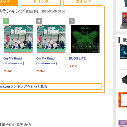
ジック
ドリンク
コミック
れ筋ランキング
更新日時：2026/08/08 00:06
【マラソン限定価格】
ソ
L
1日まで限定価格／ゲーミングPC
ASUS エイスース 液
【期間限定・レビュー
九条の大罪（17） 【電
アイオーデータ｜I-O
【展示品】 Microsoft
転生したらスライムだ
LENOVO レノボ ThinkStation
Microsoft｜マイクロ
Philips｜フィリップス
SAPIX 小3 サピックス
ポイント10倍
【2,000円ク
ふかふかダン
最
12インチ WU
1
新品 RTX5060 Ryzen7 5700X
晶ディスプレイ Eye
で1年保証！】 【中
子書籍】[ 真鍋昌平 ]
DATA 液晶ディスプレイ
マイクロソフト
った件 異聞 〜魔国
PGX(30KL0005JP)
ソフト ノートパソコン
液晶ディスプレイ(23.8
デイリー/チャレンジ
Windows 11 
25インチ An
略記〜俺の異
トパソコン 中古
E
16GB SSD500GB Windows11
Care ［23.8型 / フル
古】 Apple MacBook
(23.8型/ADS/FullHD
Surface Pro 第11世代
暮らしのトリニティ〜
特別モデル Surface
型/IPS/WQHD
算数 【計34回分】通年
OptiPlex シ
イ モバイルモニ
冒険譚〜/ 20
￥759
￥961,000
トップPC モニター付き 23.8型
HD(1920×1080) / ワイ
Air 2020 M1 256GB
1920×1080/100Hz/5ms/HDMI/DP/USB
13.0インチ /
（14） 【電子書籍】[
Laptop 13 インチ オー
2560×1440/75Hz/1ms)
セット 2020 090R2D
第3世代 3770
Qualcom
籍】[ KAKERU
￥29,800
,070
￥13,800
￥86,000
￥25,977
￥119,800
￥792
￥162,800
￥29,800
￥6,678
￥19,800
￥45,979
￥792
メ
ラ
 100Hz 1年保証 高性能 配信 動画編
ド］ VA249HG
SSD 16GB メモリ 13イ
Type-C/VESA/5年保
Snapdragon X Plus/
戸野タエ ]
シャングリーン EP2-
(ブラック)
8G/HDD500
A25Q5
.
Anker Soundcore
On My Road
【2026年アップグレ
On My Road
Xiaomi シャオミ
BUGS LIFE
スポーツ 初心者 一式 ゲーミング
ンチ 【A2337】 本体
証・無輝点保証)(ホワイ
メモリ 16GB / SSD
30766 [Copilot+ PC
24E1N5600E/11
Liberty 5 ミッドナイ
(Stadium ver.)
ード版】AOKIMI ワ
(Stadium ver.)
REDMI Buds 8 Lite ワ
レ
イ
コン デスクトップパソコン
Anker ACアダプター＆
ト) LCD-C242SDW
512GB / 顔認証/ タッ
/13.0型 /Windows11
￥250
トブラック
イヤレスイヤホン
イヤレスイヤホン
ケーブル付き 送料無料
チパネル/ NPU搭載/ キ
Home /Snapdragon X
￥250
￥250
bluetooth イヤホン
Bluetooth 5.4 ノイズ
低
-
当社保証付き アップル
ーボード スリム ペン
Plus /メモリ：16GB
￥14,990
￥2,599
￥3,480
V12 小型軽量 ブルー
キャンセリング ANC
大
付き/ Office付き/ サフ
/UFS：1TB /M365 (24
トゥースHi-Fi 最大
36時間再生
い
 軽
ァイア
か月) or Office 選択可
mazonランキングをもっと見る
36時間再生 ぶるーと
ソコ
能]
ゅーす コードレス
中古
ENCノイズキャンセ
リング 自動ペアリン
グ Type-C充電 マイ
ク付き 防水 タッチ式
音量調整 スポーツ/通
勤/通学/WEB会議
浦優子のIT業界通信
6.0(オフホワイト)