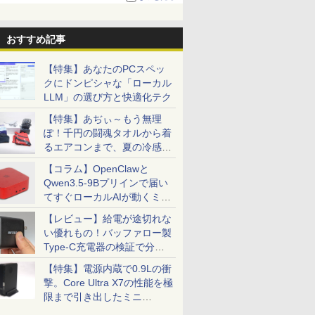
おすすめ記事
【特集】あなたのPCスペッ
クにドンピシャな「ローカル
LLM」の選び方と快適化テク
【特集】あぢぃ～もう無理
ぽ！千円の闘魂タオルから着
るエアコンまで、夏の冷感グ
ッズ一挙紹介
【コラム】OpenClawと
Qwen3.5-9Bプリインで届い
てすぐローカルAIが動くミニ
PC「SER9 Pro」
【レビュー】給電が途切れな
い優れもの！バッファロー製
Type-C充電器の検証で分か
ったこと
【特集】電源内蔵で0.9Lの衝
撃。Core Ultra X7の性能を極
限まで引き出したミニ
PC「GPD BOX」