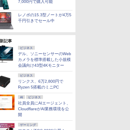
7,000円で購入可能
レノボの15.3型ノートが4万5
千円引きでセール中
中古 Panasonic Let's note CF-SV1 Core i5 1145G7 第11世代CPU メモリ16GB S
 送料無料 中古パソコン
ーポン＋P最大31.5%還元！】KTC MegPad
ジョン攻
ギルティサークル
＼11日まで限定価格／ゲーミングPC
信じていた仲間達にダ
【エントリーで最大全額ポイント還元｜8/11ま
愛玩動物看護師必携テ
LENOVO レノボ ThinkSta
【送料無料】
新記事
XGA Windows11 Pro CF-SV1RDLKS 1年保証 Bランク ノートパソコン【CA】 レッツノ
Pro 64bit 搭載 DELL
droid 14搭載 スマートタブレット ディスプレ
世界転生
（21） 【電子書籍】[
セット 新品 RTX5060 Ryzen7 5700X
ンジョン奥地で殺され
エルジー USB-C対応 PCモニター LG Monitor 
キスト [ 藤村 響男 ]
PGX(30KL0005JP)
年9月号【
パソコン 中古ノートpc 中古pc win11
リーズ（7010等） Core i7
ター FHD 10点マルチタッチ 8GB+128GB
 【電子書
山本やみー ]
メモリ16GB SSD500GB Windows11
かけたがギフト『無限
B [27型 /WQHD(2560×1440） /ワイド /100Hz]
ビジネス
￥6,820
￥961,000
￥1,200
 3.4G/メモリ
mチップ ビジネス/移動/家庭用 レディース
 ]
デスクトップPC モニター付き 23.8型
ガチャ』でレベル9999
デル、ソニーセンサーのWeb
￥792
￥181,070
￥792
￥25,160
GB/DVD-ROM/激安セール
IPS 100Hz 1年保証 高性能 配信 動画編
の仲間達を手に入れて
カメラを標準搭載した小規模
集 eスポーツ 初心者 一式 ゲーミング
元パーティーメンバー
会議向け43型4Kモニター
パソコン デスクトップパソコン
と世界に復讐＆『ざま
ぁ！』します！【電子
ビジネス
書籍】
リンクス、6万2,800円で
Ryzen 5搭載のミニPC
AI
ビジネス
社員全員にAIエージェント、
CloudflareがAI業務環境を公
開
ゲーミング