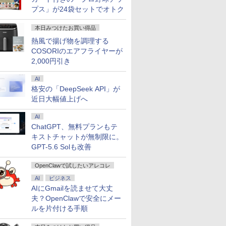
プス」が24袋セットでオトク
本日みつけたお買い得品
熱風で揚げ物を調理する
COSORIのエアフライヤーが
2,000円引き
AI
格安の「DeepSeek API」が
近日大幅値上げへ
AI
ChatGPT、無料プランもテ
キストチャットが無制限に。
GPT-5.6 Solも改善
OpenClawで試したいアレコレ
AI
ビジネス
AIにGmailを読ませて大丈
夫？OpenClawで安全にメー
ルを片付ける手順