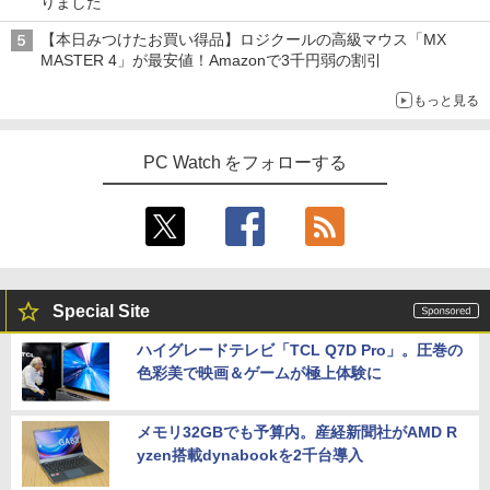
りました
ウス/USBメモリ/中古パソコン/ノートパ
5 i7-14700F｜ SSD 256GB～2TB｜メモ
￥5,940
￥2,009
ソコン/Windows11/Windows10
リ 8～64GB DDR4/5｜ デスクトップPC
￥8,900
【本日みつけたお買い得品】ロジクールの高級マウス「MX
2年保証 激安 高性能 ゲーム 本体のみ PC
MASTER 4」が最安値！Amazonで3千円弱の割引
高スペッ 初期設定済み
￥23,999
信じていた仲間達にダンジョン奥地で殺
5
￥45,700
もっと見る
【選べる2色 コスパ抜群】モバイルモニ
されかけたがギフト『無限ガチャ』でレ
4
ター 15.6インチ フルHD 100%sRGB 非
ベル9999の仲間達を手に入れて元パーテ
【期間限定P15倍+最大10%OFFクーポ
光沢IPS パネル Type-C対応 miniHDMI
ィーメンバーと世界に復讐＆『ざま
4
ン】 【3年保証】MICROSOFT マイクロ
薄型軽量 約650g VESA対応 モニター 持
PC Watch をフォローする
ぁ！』します！（23） （KCデラック
ソフト SURFACE GO 2 LTE ADVANCED
【今だけP10倍！大量還元！】一体型デ
ち運び サブディスプレイ テレワーク 在
ス） [ 大前 貴史 ]
4
(LTEモデル) SSD128GB メモリ8GB Win
スクトップパソコン VETESA 22型液晶
宅勤務 UPERFECT
dows 11 Pro 中古 返品 送料無料 中古ノ
第2世代Core i5 Windows11搭載 Office
￥792
ートパソコン 中古パソコン ノートパソコ
付き メモリ8GB SSD256GB 初期設定済
￥8,999
ン ノート ノートPC タブレット OFFICE
み USB2.0 Wi-Fi無線LAN対応 キーボー
付き
ド＆マウス付属 在宅勤務 学生向け 初心
者向け 高性能PC 新品
Special Site
￥29,700
Dell SE2416H 23.8インチ モニター (フ
5
￥39,900
ルHD/IPS非光沢/HDMI・D-Sub15ピン/傾
ハイグレードテレビ「TCL Q7D Pro」。圧巻の
き調整) 【付属品：電源ケーブル・HDMI
色彩美で映画＆ゲームが極上体験に
ケーブル】3ヶ月保証付き
レビュー投稿 5年保証｜MS Office 2024
5
H&B 搭載｜中古ノートパソコン Windo
＼マラソン限定値引／【新品 当日出荷】
￥9,800
5
ws11 Office付｜テンキー DVD 搭載｜C
新生活応援 7点 セット ゲーミングPC ゲ
メモリ32GBでも予算内。産経新聞社がAMD R
ore i5 第7世代 メモリ 8GB SSD 256GB
ーミングパソコン デスクトップパソコン
yzen搭載dynabookを2千台導入
｜店長厳選 Lenovo ThinkPad 15.6型 Bl
GeForce RTX5060 Ryzen7 5700X Wind
uetooth Wi-Fi 無線｜中古 パソコン 中古
ows11 SSD 256GB〜1TB メモリ 16G