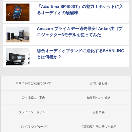
PC Word Excel
B〜32GB eスポーツ ゲーム デスクトッ
「A&ultima SP4000T」の魅力！ポケットに入
プPC パソコン モニター
るオーディオの醍醐味
￥29,800
￥169,290
Amazon プライムデー過去最安! Anker注目プ
ロジェクター3モデルを使ってみた
総合オーディオブランドに進化するSHANLING
とは何者か？
本サイトのご利用について
お問い合わせ
広告掲載のご案内
編集部へのご連絡
プライバシーポリシー
会社概要
インプレスグループ
特定商取引法に基づく表示