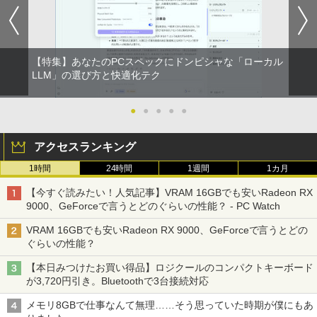
BRUCE WAYNE feat. Flo Milli, ATL Jacob
異世界居酒屋「のぶ」(22) (角川コミックス・
GB SSD1TB 薄い軽い FHD液晶 type-C
B)/フルHD（1920x1080）液晶モニタ/光
ア 液晶ディスプレイ HDMI VGA VESA準
[Explicit]
エース)
【Amazon.co.jp限定】 い・ろ・は・す 2L P
WIFI Bluetooth 中古ノートパソコン Off
学ドライブ/5.8Ghz WI-FI/Bluetooth/Wi
拠 PS4 switch 対応 スイッチ 【中古】
￥1,870
ET ラベルレス ×8本
ice付き 5GWIFI Bluetooth最新Microso
ndows11 Pro & KINGSOFT WPS Offic
ftOffice2024可 Windows11
e/HDMI/デスクトップパソコン(再生中古
￥250
￥832
￥6,500
品)
￥1,112
【特集】あなたのPCスペックにドンピシャな「ローカル
￥16,500
＆Premium特別編集 台湾、街歩きガイ
LLM」の選び方と快適化テク
2
￥41,800
ド。
On My Road (Stadium ver.)
ONE PIECE モノクロ版 115 (ジャンプコミッ
【期間限定10%OFFクーポン 8/12 10時
2
クスDIGITAL)
by Amazon 天然水ラベルレス 2L×9本
まで】 モニター 21.5型 液晶ディスプレ
●
●
●
●
●
￥1,879
中古パソコン 東芝 ノートパソコン Dyna
イ ベゼル ディスプレイ 液晶モニター PC
￥250
2
book S73 13.3型 薄型軽量 ノートPC 第
【初期設定済み】デスクトップパソコン
モニター 壁掛け フリッカーレス FreeSy
￥594
￥1,117
2
アクセスランキング
8世代 Core i5-8250U/メモリ 8GB /NVM
一体型 2026新品 パソコン 一体型PC 24
nc 21.5インチ 角度調節 FullHD ブルー
e SSD ハードディスク/Wi-Fi/Bluetooth/
型 21.5型 Windows11 Office付き｜フル
ライトカット VAパネル VESAフル FHD
1時間
24時間
1週間
1カ月
Type-C/HDMI/Windows11&office 2019
HD液晶一体型 インテル Core i5 Core i7
ノングレア MAXZEN JM22CH02
からだの厚みを薄くする [ 土屋元明 ]
3
搭載 パソコン ノート
｜ SSD 128GB～1TB｜メモリ8GB 16G
On My Road (Stadium ver.)
HUNTER×HUNTER モノクロ版 39 (ジャンプ
【今すぐ読みたい！人気記事】VRAM 16GBでも安いRadeon RX
B｜ キーボード マウス付 2年保証 安い P
￥9,480
コミックスDIGITAL)
by Amazon 炭酸水 ラベルレス 500ml ×24本
￥1,540
9000、GeForceで言うとどのぐらいの性能？ - PC Watch
C 初期設定済み テレワーク 在宅勤務
￥16,800
強炭酸水 ペットボトル 500ミリリットル (Sm
￥250
art Basic)
￥572
VRAM 16GBでも安いRadeon RX 9000、GeForceで言うとどの
￥47,700
ぐらいの性能？
Yoothi 互換品 液晶 13.3インチ N133BG
￥1,625
3
【★最大100%ポイント】【新生活応援・
A-EA2 NT133WHM-N35 NT133WHM-N4
3
【本日みつけたお買い得品】ロジクールのコンパクトキーボード
2026】【Office 2019 H&B】富士通 LIF
5 NT133WHM-N46 NT133WHM-N47 BO
ピアノ 楽譜 カプースチン | 8つの演奏会
BUGS LIFE
スーパーの裏でヤニ吸うふたり 9巻 (デジタル
4
が3,720円引き。Bluetoothで3台接続対応
EBOOK/第3世代 Core i7/メモリ:8GB/16
「楽天ランキング1位」 デスクトップパ
E07AE BOE07AD BOE07C0 BOE0800
用エチュード 作品40 | 8 Concert Studie
3
版ビッグガンガンコミックス)
コカ・コーラ やかんの麦茶 from 爽健美茶 ラ
GB/SSD:256GB/512GB/1TB/テンキー/1
ソコン Windows11 Office付き パソコン
対応 1366x768 WXGA LED LCD 液晶デ
s Op.40
ベルレス 650mlPET×24本
￥250
メモリ8GBで仕事なんて無理……そう思っていた時期が僕にもあ
5.6型/USB3.0/HDMI/wi-fi/Office/無線マ
新品｜インテル 第14世代 Core i5-4590 i
ィスプレイ 修理交換用液晶パネル
￥810