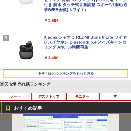
付き 防水 タッチ式音量調整 スポーツ/通勤/通
学/WEB会議(ホワイト)
￥1,964
Xiaomi シャオミ REDMI Buds 8 Lite ワイヤ
レスイヤホン Bluetooth 5.4 ノイズキャンセ
リング ANC 36時間再生
￥3,480
Amazonランキングをもっと見る
楽天市場 売れ筋ランキング
ノート
デスクトップ
モニター
本
BRUCE WAYNE feat. Flo Milli, ATL Jacob
by Amazon 天然水 ラベルレス 500ml ×24本
薬屋のひとりごと 17巻 (デジタル版ビッグガ
[Explicit]
富士山の天然水 バナジウム含有 水 ミネラル
ンガンコミックス)
ウォーター ペットボトル 静岡県産 500ミリリ
おすすめ記事
ットル (Smart Basic)
￥250
￥770
ノートパソコン14インチ 極軽量約965g
【Dell Core-i7 & 24インチ2台液晶PCセ
PHILIPS 241V8 LED液晶モニター 23.8
BARFOUT! SPECIAL EDITION EARLY
1
1
1
1
￥1,380
富士通 LIFEBOOK U748 高性能第7世代
ット】intel Core i7-7700、RAM:16G
インチワイド ブラック 1920×1080 （フ
AUTUMN 2026 / TIME TRAVEL 岩本 照
Core i5-7300U カメラ内蔵 メモリ最大16
B、SSD:選択可能(256GBor512GBor1T
ルHD）16:9 IPSパネル 非光沢 ノングレ
（Snow Man） [ ブラウンズブックス ]