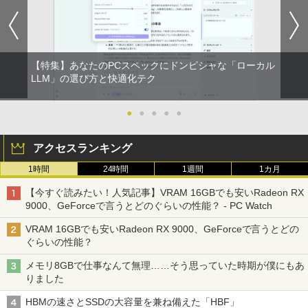
【特集】あなたのPCスペックにドンピシャな「ローカル
LLM」の選び方と快適化テク
●
●
●
●
●
アクセスランキング
1時間
24時間
1週間
1カ月
【今すぐ読みたい！人気記事】VRAM 16GBでも安いRadeon RX
9000、GeForceで言うとどのぐらいの性能？ - PC Watch
VRAM 16GBでも安いRadeon RX 9000、GeForceで言うとどの
ぐらいの性能？
メモリ8GBで仕事なんて無理……そう思っていた時期が僕にもあ
りました
HBMの速さとSSDの大容量を兼ね備えた「HBF」