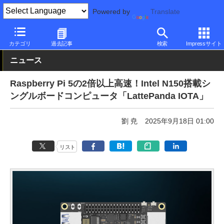
Powered by
Translate
PC Watch
半導体/周辺機器
自作PCパーツ
マザーボード
カテゴリ
過去記事
検索
Impressサイト
ニュース
Raspberry Pi 5の2倍以上高速！Intel N150搭載シ
ングルボードコンピュータ「LattePanda IOTA」
劉 尭
2025年9月18日 01:00
リスト