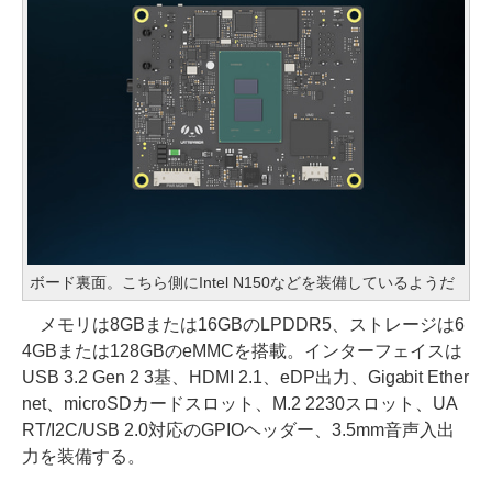
ボード裏面。こちら側にIntel N150などを装備しているようだ
メモリは8GBまたは16GBのLPDDR5、ストレージは6
4GBまたは128GBのeMMCを搭載。インターフェイスは
USB 3.2 Gen 2 3基、HDMI 2.1、eDP出力、Gigabit Ether
net、microSDカードスロット、M.2 2230スロット、UA
RT/I2C/USB 2.0対応のGPIOヘッダー、3.5mm音声入出
力を装備する。