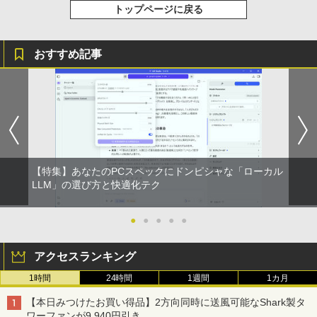
トップページに戻る
おすすめ記事
【特集】あなたのPCスペックにドンピシャな「ローカル
LLM」の選び方と快適化テク
●
●
●
●
●
アクセスランキング
1時間
24時間
1週間
1カ月
【本日みつけたお買い得品】2方向同時に送風可能なShark製タ
ワーファンが9,940円引き