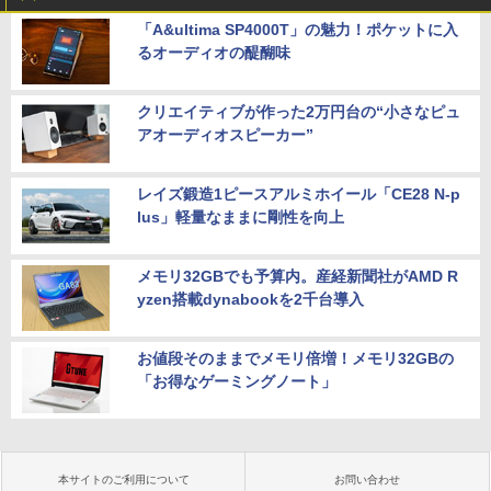
「A&ultima SP4000T」の魅力！ポケットに入
るオーディオの醍醐味
クリエイティブが作った2万円台の“小さなピュ
アオーディオスピーカー”
レイズ鍛造1ピースアルミホイール「CE28 N-p
lus」軽量なままに剛性を向上
メモリ32GBでも予算内。産経新聞社がAMD R
yzen搭載dynabookを2千台導入
お値段そのままでメモリ倍増！メモリ32GBの
「お得なゲーミングノート」
本サイトのご利用について
お問い合わせ