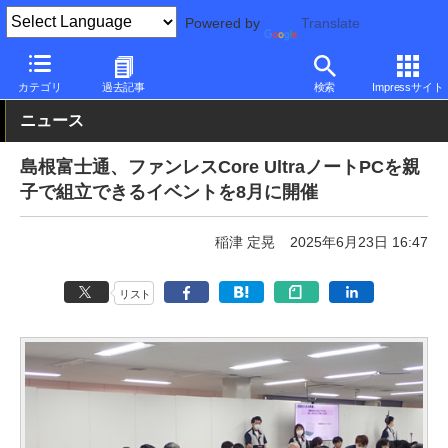
Powered by
Translate
PC Watch
パソコン/タブレット/スマートフォン
モバイルノート
カテゴリ
過去記事
検索
Impressサイト
ニュース
島根富士通、ファンレスCore UltraノートPCを親
子で組立できるイベントを8月に開催
稲津 定晃
2025年6月23日 16:47
リスト